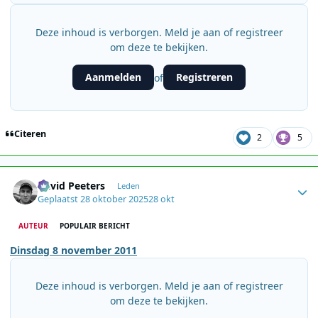
Deze inhoud is verborgen. Meld je aan of registreer
om deze te bekijken.
Aanmelden
Registreren
of
Citeren
2
5
Author stats
David Peeters
Leden
Geplaatst
28 oktober 2025
28 okt
AUTEUR
POPULAIR BERICHT
Dinsdag 8 november 2011
Deze inhoud is verborgen. Meld je aan of registreer
om deze te bekijken.