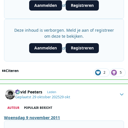
Aanmelden
Registreren
of
Deze inhoud is verborgen. Meld je aan of registreer
om deze te bekijken.
Aanmelden
Registreren
of
Citeren
2
5
Author stats
David Peeters
Leden
Geplaatst
29 oktober 2025
29 okt
AUTEUR
POPULAIR BERICHT
Woensdag 9 november 2011