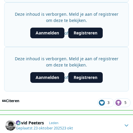
Deze inhoud is verborgen. Meld je aan of registreer
om deze te bekijken.
Aanmelden
Registreren
of
Deze inhoud is verborgen. Meld je aan of registreer
om deze te bekijken.
Aanmelden
Registreren
of
Citeren
3
5
Author stats
David Peeters
Leden
Geplaatst
23 oktober 2025
23 okt