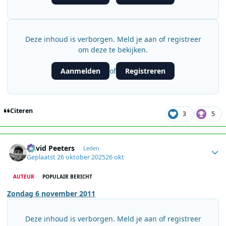
Deze inhoud is verborgen. Meld je aan of registreer
om deze te bekijken.
Aanmelden
Registreren
of
Citeren
3
5
Author stats
David Peeters
Leden
Geplaatst
26 oktober 2025
26 okt
AUTEUR
POPULAIR BERICHT
Zondag 6 november 2011
Deze inhoud is verborgen. Meld je aan of registreer