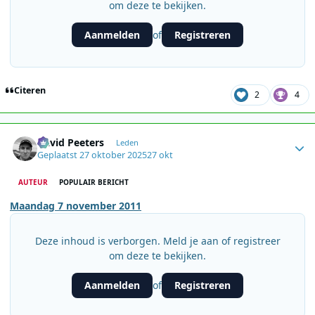
om deze te bekijken.
Aanmelden
Registreren
of
Citeren
2
4
Author stats
David Peeters
Leden
Geplaatst
27 oktober 2025
27 okt
AUTEUR
POPULAIR BERICHT
Maandag 7 november 2011
Deze inhoud is verborgen. Meld je aan of registreer
om deze te bekijken.
Aanmelden
Registreren
of