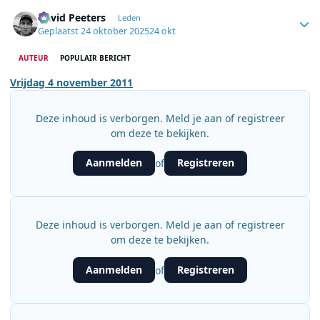
Author stats
David Peeters
Leden
Geplaatst
24 oktober 2025
24 okt
AUTEUR
POPULAIR BERICHT
Vrijdag 4 november 2011
Deze inhoud is verborgen. Meld je aan of registreer
om deze te bekijken.
Aanmelden
Registreren
of
Deze inhoud is verborgen. Meld je aan of registreer
om deze te bekijken.
Aanmelden
Registreren
of