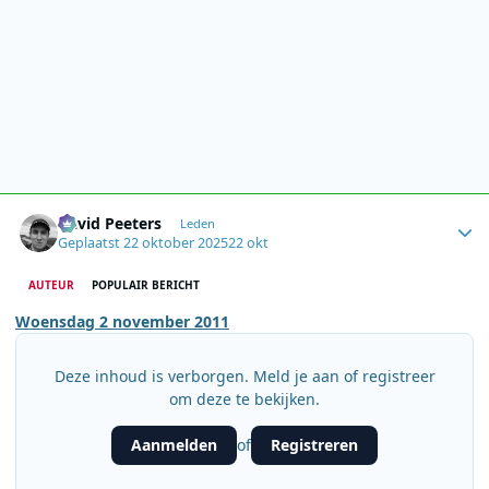
Author stats
David Peeters
Leden
Geplaatst
22 oktober 2025
22 okt
AUTEUR
POPULAIR BERICHT
Woensdag 2 november 2011
Deze inhoud is verborgen. Meld je aan of registreer
om deze te bekijken.
Aanmelden
Registreren
of