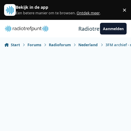
Spring naar bijdragen
Bekijk in de app
×
Sl
Een betere manier om te browsen.
Ontdek meer
.
Radiotrefpunt
Aanmelden
Start
Forums
Radioforum
Nederland
3FM archief -