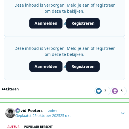
Deze inhoud is verborgen. Meld je aan of registreer
om deze te bekijken.
Aanmelden
Registreren
of
Deze inhoud is verborgen. Meld je aan of registreer
om deze te bekijken.
Aanmelden
Registreren
of
Citeren
3
5
Author stats
David Peeters
Leden
Geplaatst
25 oktober 2025
25 okt
AUTEUR
POPULAIR BERICHT