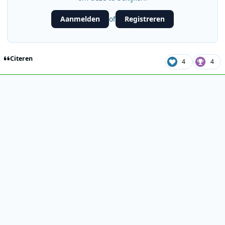
Aanmelden
Registreren
of
Citeren
4
4