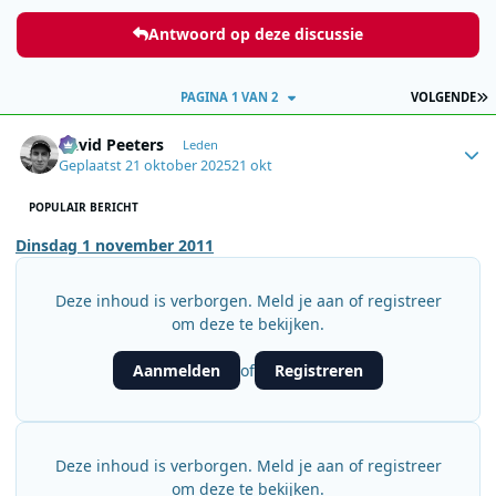
Antwoord op deze discussie
L
PAGINA 1 VAN 2
VOLGENDE
Author stats
David Peeters
Leden
Geplaatst
21 oktober 2025
21 okt
POPULAIR BERICHT
Dinsdag 1 november 2011
Deze inhoud is verborgen. Meld je aan of registreer
om deze te bekijken.
Aanmelden
Registreren
of
Deze inhoud is verborgen. Meld je aan of registreer
om deze te bekijken.