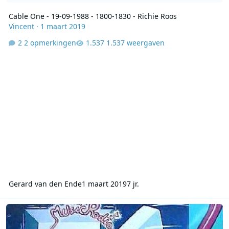
Cable One - 19-09-1988 - 1800-1830 - Richie Roos
Vincent
·
1 maart 2019
2 opmerkingen
1.537 weergaven
Gerard van den Ende
1 maart 2019
7 jr.
Cable one - Benny Brown