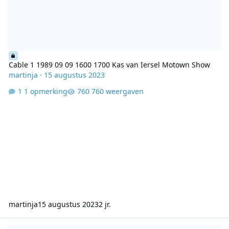
Cable 1 1989 09 09 1600 1700 Kas van Iersel Motown Show
martinja
·
15 augustus 2023
1 opmerking
760 weergaven
martinja
15 augustus 2023
2 jr.
Cable1 - 1989