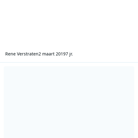
Rene Verstraten
2 maart 2019
7 jr.
Cable One - 19-09-1988 - 1800-1830 - Richie Roos