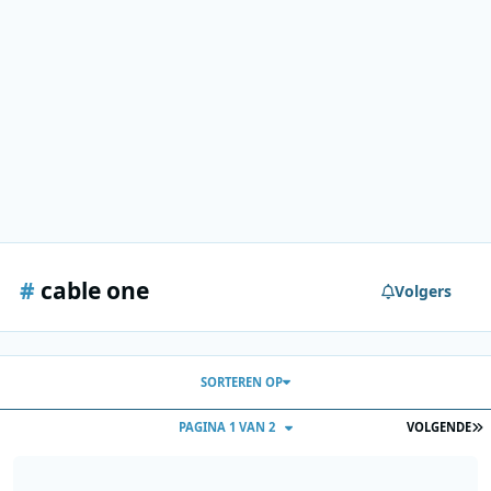
#
cable one
Volgers
SORTEREN OP
L
PAGINA 1 VAN 2
VOLGENDE
Cable One - 13-05-1988 - 1245-1332 - Onbekend