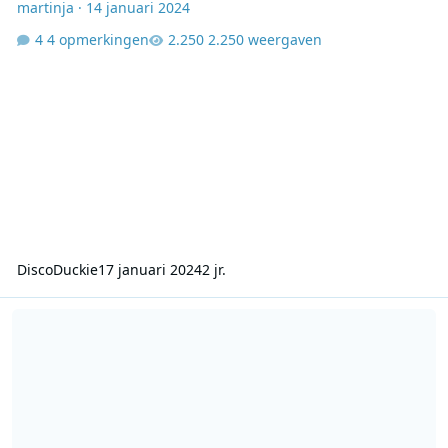
martinja
·
14 januari 2024
4 opmerkingen
2.250 weergaven
DiscoDuckie
17 januari 2024
2 jr.
Cable 1 1989 09 09 1600 1700 Kas van Iersel Motown Show