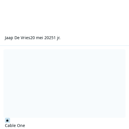
Jaap De Vries
20 mei 2025
1 jr.
Cable One
Cable One