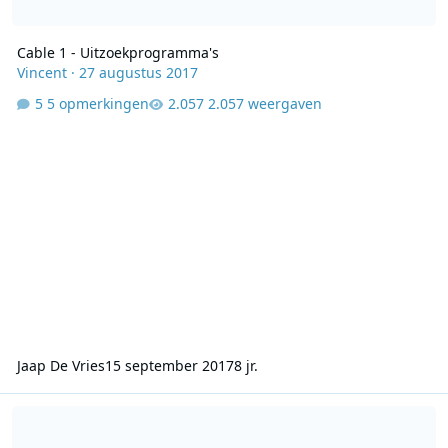
Cable 1 - Uitzoekprogramma's
Vincent
·
27 augustus 2017
5 opmerkingen
2.057 weergaven
Jaap De Vries
15 september 2017
8 jr.
Cable One 31-12-1988-2345-0030