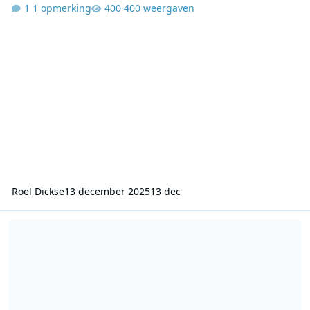
1 opmerking
400 weergaven
Roel Dickse
13 december 2025
13 dec
Uit het archief van Walter Zwart, vers van de recorder: