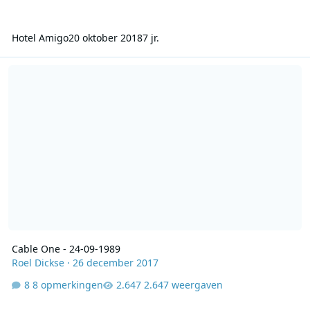
Hotel Amigo
20 oktober 2018
7 jr.
Cable One - 24-09-1989
Cable One - 24-09-1989
Roel Dickse
·
26 december 2017
8 opmerkingen
2.647 weergaven