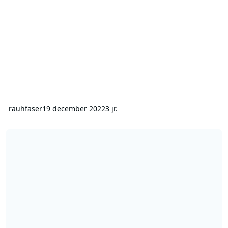
rauhfaser
19 december 2022
3 jr.
terug naar 1988 en Cable One