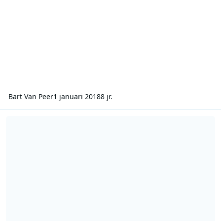
Bart Van Peer
1 januari 2018
8 jr.
Cable 1 - Uitzoekprogramma's