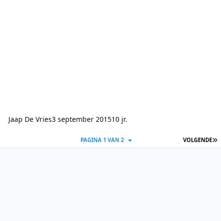
Jaap De Vries
3 september 2015
10 jr.
L
PAGINA 1 VAN 2
VOLGENDE