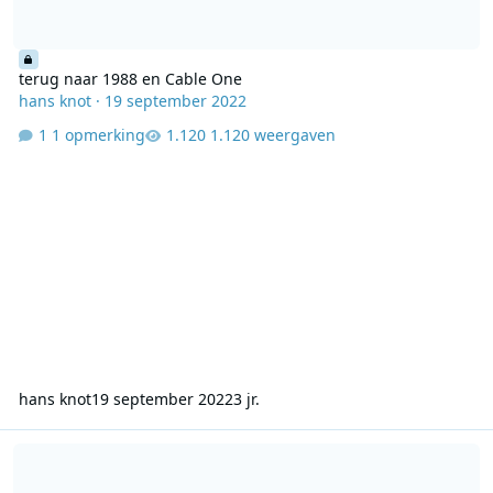
terug naar 1988 en Cable One
hans knot
·
19 september 2022
1 opmerking
1.120 weergaven
hans knot
19 september 2022
3 jr.
19-09-1989 08.00-09.00 Cable one Joost den Draaijer