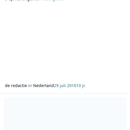
donderdag tussen 19:00 en 22:00 uur te horen op SLAM!.
Jordi Warners krijgt op diezelfde doordeweekse dagen een
eigen show tussen 22:00 uur en middernacht.
de redactie
in
Nederland
29 juli 2016
10 jr.
Lees meer over NPO onderscheidt zich van commerciële omroepe