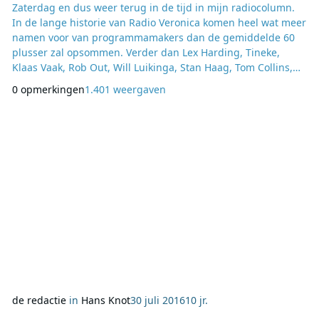
Zaterdag en dus weer terug in de tijd in mijn radiocolumn.
In de lange historie van Radio Veronica komen heel wat meer
namen voor van programmamakers dan de gemiddelde 60
plusser zal opsommen. Verder dan Lex Harding, Tineke,
Klaas Vaak, Rob Out, Will Luikinga, Stan Haag, Tom Collins,
Chiel Montagne en nog een paar boegbeelden zal men niet
0 opmerkingen
1.401 weergaven
komen. Veel van de voornoemde 60 plussers zijn dan ook pas
gaan luisteren toen Radio Veronica een zogenaamd Top 40
formaat aannam. In de jaren voor 1965 was er
de redactie
in
Hans Knot
30 juli 2016
10 jr.