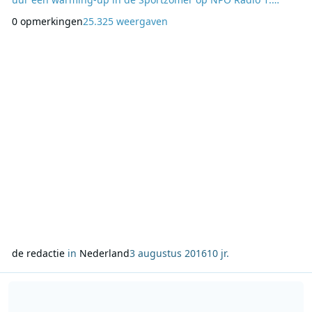
Erben Wennemars en Gio Lippens vatten dagelijks de
0 opmerkingen
25.325 weergaven
belangrijkste sportgebeurtenissen van de dag samen. Elke
nacht van 00:00 tot 06:00 uur presenteren Ronald Boot en
Jurjen van de Bergh de nachtuitzending van de Sportzome
de redactie
in
Nederland
3 augustus 2016
10 jr.
Lees meer over Radio Veronica’s Grote Ruil Actie: van een T-shirt n