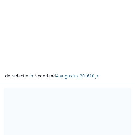
de redactie
in
Nederland
4 augustus 2016
10 jr.
Lees meer over Kensington op 538Live XXL