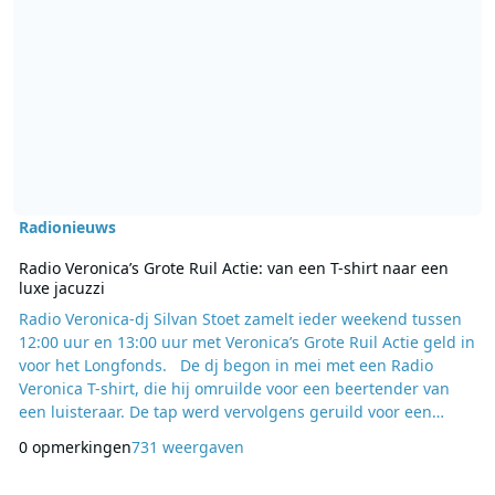
Radionieuws
Radio Veronica’s Grote Ruil Actie: van een T-shirt naar een
luxe jacuzzi
Radio Veronica-dj Silvan Stoet zamelt ieder weekend tussen
12:00 uur en 13:00 uur met Veronica’s Grote Ruil Actie geld in
voor het Longfonds. De dj begon in mei met een Radio
Veronica T-shirt, die hij omruilde voor een beertender van
een luisteraar. De tap werd vervolgens geruild voor een
retrolamp – een mini bike – een rubberboot – een tuinset –
0 opmerkingen
731 weergaven
een adventure vakantie in Kroatië – tot aan een bedrijfsuitje
bij Coronel in Huizen. Aan het bedrijfsuitje werd door Radio