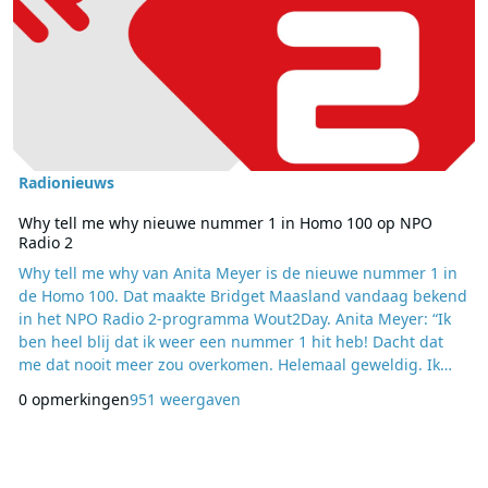
Radionieuws
Why tell me why nieuwe nummer 1 in Homo 100 op NPO
Radio 2
Why tell me why van Anita Meyer is de nieuwe nummer 1 in
de Homo 100. Dat maakte Bridget Maasland vandaag bekend
in het NPO Radio 2-programma Wout2Day. Anita Meyer: “Ik
ben heel blij dat ik weer een nummer 1 hit heb! Dacht dat
me dat nooit meer zou overkomen. Helemaal geweldig. Ik
vind de Homo 100 ieder jaar weer een feestje!”. Op vrijdag 5
0 opmerkingen
951 weergaven
augustus is het de hele dag Roze Vrijdag op NPO Radio 2,
waarmee de zender wil benadrukken dat iedereen zichzelf
moet kunnen zijn. De Homo 100, m