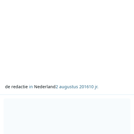
Veronica één week c
de redactie
in
Nederland
2 augustus 2016
10 jr.
Lees meer over Sky Radio biedt speciale playlist voor The Color R