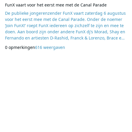
FunX vaart voor het eerst mee met de Canal Parade
De publieke jongerenzender FunX vaart zaterdag 6 augustus
voor het eerst mee met de Canal Parade. Onder de noemer
‘Join FunX!’ roept FunX iedereen op zichzelf te zijn en mee te
doen. Aan boord zijn onder andere FunX dj’s Morad, Shay en
Fernando en artiesten D-Rashid, Franck & Lorenzo, Brace en
Lange Frans. Ook veel luisteraars staan op de boot; zij
0 opmerkingen
616 weergaven
hebben de afgelopen weken een plek op de boot gewonnen.
FunX dj Shay vindt het belangrijk dat FunX meevaart: ‘FunX
is er voor iedereen. Ongea