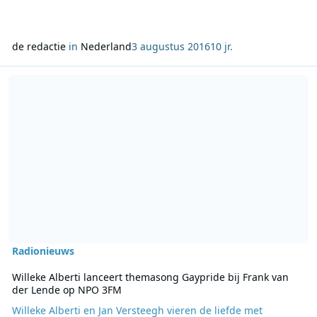
de redactie
in
Nederland
3 augustus 2016
10 jr.
Lees meer over Willeke Alberti lanceert themasong Gaypride bij 
Radionieuws
Willeke Alberti lanceert themasong Gaypride bij Frank van
der Lende op NPO 3FM
Willeke Alberti en Jan Versteegh vieren de liefde met