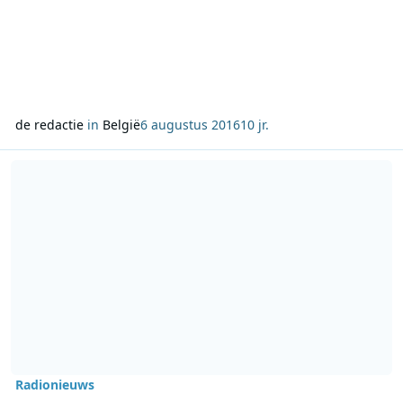
de redactie
in
België
6 augustus 2016
10 jr.
Lees meer over FunX vaart voor het eerst mee met de Canal Parad
Radionieuws