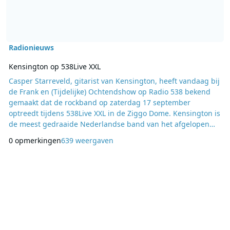
Radionieuws
Kensington op 538Live XXL
Casper Starreveld, gitarist van Kensington, heeft vandaag bij
de Frank en (Tijdelijke) Ochtendshow op Radio 538 bekend
gemaakt dat de rockband op zaterdag 17 september
optreedt tijdens 538Live XXL in de Ziggo Dome. Kensington is
de meest gedraaide Nederlandse band van het afgelopen
jaar op Radio 538 en in 2014 en 2015 werden maar liefst vier
0 opmerkingen
639 weergaven
singles van de band alarmschijf. Starreveld: “Onze eigen
shows in de Ziggo Dome in november zijn totaal uitverkocht.
We vinden het te gek om er dit naja