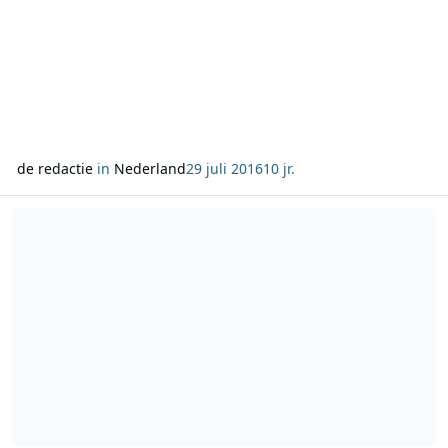
de redactie
in
Nederland
29 juli 2016
10 jr.
Lees meer over NPO FunX live vanaf Rotterdam Unlimited