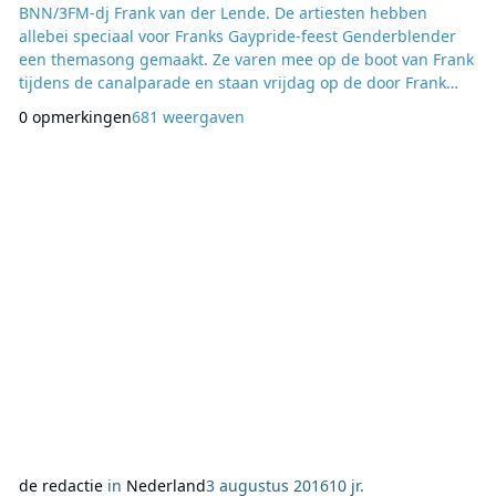
BNN/3FM-dj Frank van der Lende. De artiesten hebben
allebei speciaal voor Franks Gaypride-feest Genderblender
een themasong gemaakt. Ze varen mee op de boot van Frank
tijdens de canalparade en staan vrijdag op de door Frank
gehoste mainstage van de Gaypride op het Rembrandtplein.
0 opmerkingen
681 weergaven
Jan lanceert zijn nummer vanmiddag om 17.45 uur in
Frank<3 bij BNN op NPO 3FM en zingt zijn nummer vrijdag in
de studio. Willeke brengt haar nummer vrijdag 5 augu
de redactie
in
Nederland
3 augustus 2016
10 jr.