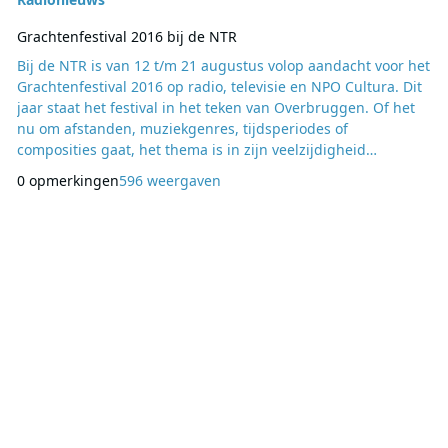
Grachtenfestival 2016 bij de NTR
Bij de NTR is van 12 t/m 21 augustus volop aandacht voor het
Grachtenfestival 2016 op radio, televisie en NPO Cultura. Dit
jaar staat het festival in het teken van Overbruggen. Of het
nu om afstanden, muziekgenres, tijdsperiodes of
composities gaat, het thema is in zijn veelzijdigheid
vertegenwoordigd in de programmering. De Opening – 12
0 opmerkingen
596 weergaven
augustus, 21:00 – 22:00 uur LIVE op NPO Cultura Op vrijdag
12 augustus zendt NPO Cultura van 21:00 tot 22:00 uur live
de Feestelijke Opening van het Gracht