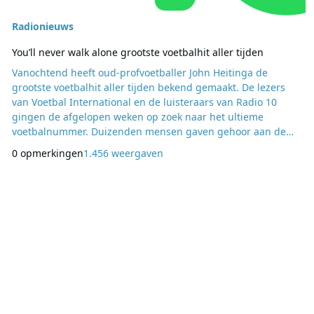
Radionieuws
You’ll never walk alone grootste voetbalhit aller tijden
Vanochtend heeft oud-profvoetballer John Heitinga de
grootste voetbalhit aller tijden bekend gemaakt. De lezers
van Voetbal International en de luisteraars van Radio 10
gingen de afgelopen weken op zoek naar het ultieme
voetbalnummer. Duizenden mensen gaven gehoor aan de
oproep om te stemmen. Uiteindelijk blijkt het in 1963
0 opmerkingen
1.456 weergaven
opgenomen You’ll never walk alone van Gerry & The
Pacemakers de winnaar. John Heitinga trapte daarna in het
programma Tim In de Morgen op Radio 10 letterlijk