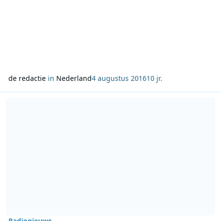
de redactie
in
Nederland
4 augustus 2016
10 jr.
Lees meer over Grachtenfestival 2016 bij de NTR
Radionieuws