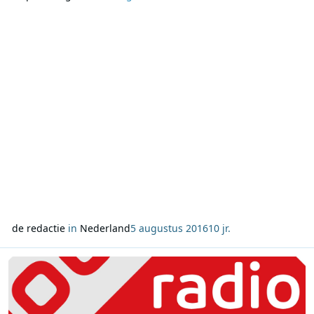
en -vriendinnen. Vriend van het programma Jordi van de
Bovenkamp nam de mobiel mee naar Rio en trapte de
estafette vrijdagochtend in het programma af. De wekk
de redactie
in
Nederland
5 augustus 2016
10 jr.
Lees meer over Why tell me why nieuwe nummer 1 in Homo 100 o