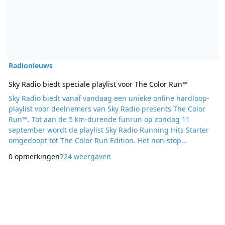
Radionieuws
Sky Radio biedt speciale playlist voor The Color Run™
Sky Radio biedt vanaf vandaag een unieke online hardloop-
playlist voor deelnemers van Sky Radio presents The Color
Run™. Tot aan de 5 km-durende funrun op zondag 11
september wordt de playlist Sky Radio Running Hits Starter
omgedoopt tot The Color Run Edition. Het non-stop
muziekstation stimuleert renners met speciaal geselecteerde
0 opmerkingen
724 weergaven
hardloopmuziek tijdens hun training voor het hardloopevent.
De hits zijn op een toegankelijk tempo gemixt voor een
optimaal niveau in aanloop naar de run. Sky Rad