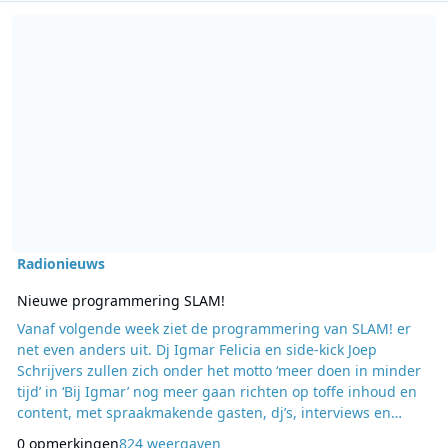
Lees meer over Nieuwe programmering SLAM!
Radionieuws
Nieuwe programmering SLAM!
Vanaf volgende week ziet de programmering van SLAM! er
net even anders uit. Dj Igmar Felicia en side-kick Joep
Schrijvers zullen zich onder het motto ‘meer doen in minder
tijd’ in ‘Bij Igmar’ nog meer gaan richten op toffe inhoud en
content, met spraakmakende gasten, dj’s, interviews en
rapportages. ‘Bij Igmar’ is elke maandag tot en met
0 opmerkingen
824 weergaven