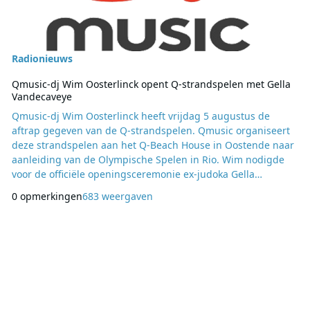
Radionieuws
Qmusic-dj Wim Oosterlinck opent Q-strandspelen met Gella
Vandecaveye
Qmusic-dj Wim Oosterlinck heeft vrijdag 5 augustus de
aftrap gegeven van de Q-strandspelen. Qmusic organiseert
deze strandspelen aan het Q-Beach House in Oostende naar
aanleiding van de Olympische Spelen in Rio. Wim nodigde
voor de officiële openingsceremonie ex-judoka Gella
Vandecaveye uit. De Q-strandspelen lopen net als de
0 opmerkingen
683 weergaven
Olympische spelen van 6 augustus tot 21 augustus 2016.
Vanaf morgen, zaterdag 6 augustus, kunnen luisteraars het
elke dag tussen 14:00 en 16:00 opnemen tegen heel wat
beken