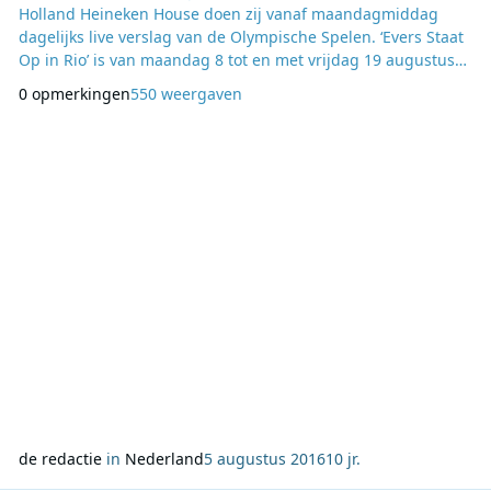
Holland Heineken House doen zij vanaf maandagmiddag
dagelijks live verslag van de Olympische Spelen. ‘Evers Staat
Op in Rio’ is van maandag 8 tot en met vrijdag 19 augustus
twee weken lang in de middag te horen op Radio 538 in
0 opmerkingen
550 weergaven
plaats van op de gebruikelijke uren in de ochtend. Evers
Staat Op in Rio Radio 538 zendt als partner van NOC*NSF
twee weken uit vanaf het hart van de Oly
de redactie
in
Nederland
5 augustus 2016
10 jr.