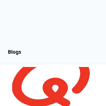
Blogs
Lees meer over Qmusic-dj Wim Oosterlinck opent Q-strandspelen 