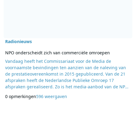
Radionieuws
NPO onderscheidt zich van commerciële omroepen
Vandaag heeft het Commissariaat voor de Media de
voornaamste bevindingen ten aanzien van de naleving van
de prestatieovereenkomst in 2015 gepubliceerd. Van de 21
afspraken heeft de Nederlandse Publieke Omroep 17
afspraken gerealiseerd. Zo is het media-aanbod van de NPO
duidelijk onderscheidend ten opzichte van het aanbod van
0 opmerkingen
596 weergaven
de RTL- en SBS-zenders. Onderscheidend aanbod De
genres actualiteiten, meningsvorming en human actua
kwamen bij de NPO meer voor dan bij de commerciële
zenders, terwijl