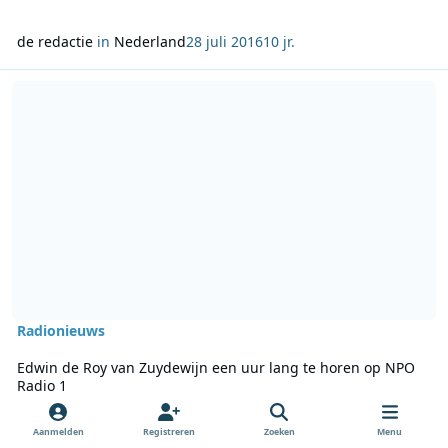
de redactie
in
Nederland
28 juli 2016
10 jr.
Lees meer over Edwin de Roy van Zuydewijn een uur lang te hore
Radionieuws
Edwin de Roy van Zuydewijn een uur lang te horen op NPO
Radio 1
Edwin de Roy van Zuydewijn is aanstaande
Aanmelden
Registreren
Zoeken
Menu
donderdagochtend één van de gasten in het AVROTROS-