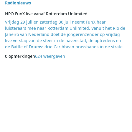
Radionieuws
NPO FunX live vanaf Rotterdam Unlimited
Vrijdag 29 juli en zaterdag 30 juli neemt FunX haar
luisteraars mee naar Rotterdam Unlimited. Vanuit het Rio de
Janeiro van Nederland doet de jongerenzender op vrijdag
live verslag van de sfeer in de havenstad, de optredens en
de Battle of Drums: drie Caribbean brassbands in de straten
van Rotterdam. Zaterdag rijdt de FunX partytruck mee tijdens
0 opmerkingen
624 weergaven
de straatparade. Samen met de FunX-dj’s genieten tientallen
luisteraars op de truck van de parade, met de lekkerste Latin
en Caribische klanken op de ac