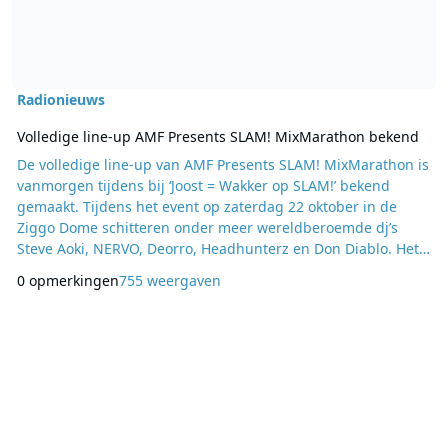
Radionieuws
Volledige line-up AMF Presents SLAM! MixMarathon bekend
De volledige line-up van AMF Presents SLAM! MixMarathon is
vanmorgen tijdens bij ‘Joost = Wakker op SLAM!’ bekend
gemaakt. Tijdens het event op zaterdag 22 oktober in de
Ziggo Dome schitteren onder meer wereldberoemde dj’s
Steve Aoki, NERVO, Deorro, Headhunterz en Don Diablo. Het
is de eerste keer dat SLAM! een eigen event heeft tijdens
0 opmerkingen
755 weergaven
AMF, het grootste festival van Amsterdam Dance Event (ADE).
De spectaculaire ‘AMF Presents SLAM! MixMarathon’
kenmerkt zich door een line-up van grote arties