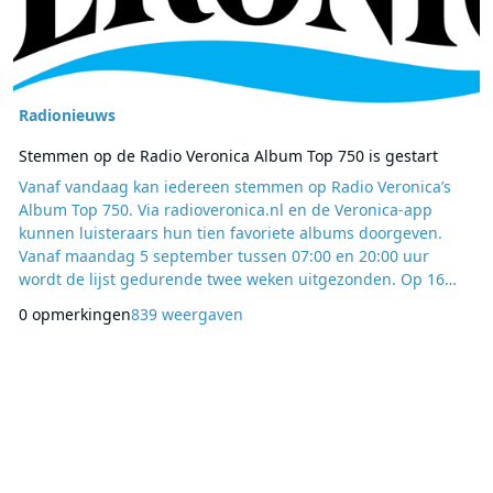
Radionieuws
Stemmen op de Radio Veronica Album Top 750 is gestart
Vanaf vandaag kan iedereen stemmen op Radio Veronica’s
Album Top 750. Via radioveronica.nl en de Veronica-app
kunnen luisteraars hun tien favoriete albums doorgeven.
Vanaf maandag 5 september tussen 07:00 en 20:00 uur
wordt de lijst gedurende twee weken uitgezonden. Op 16
september laat dj Dennis Hoebee in zijn programma vlak
0 opmerkingen
839 weergaven
voor 16:00 uur de nummer 1 horen. Erik de Zwart, station
director en dj Radio Veronica: “De Album Top 750 geeft een
mooi overzicht van dé albums die elke muziek