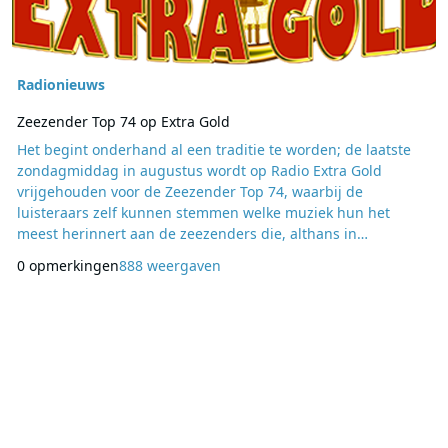
Radionieuws
Zeezender Top 74 op Extra Gold
Het begint onderhand al een traditie te worden; de laatste
zondagmiddag in augustus wordt op Radio Extra Gold
vrijgehouden voor de Zeezender Top 74, waarbij de
luisteraars zelf kunnen stemmen welke muziek hun het
meest herinnert aan de zeezenders die, althans in
Nederland en Vlaanderen, grotendeels in 1974 van
0 opmerkingen
888 weergaven
overheidswege gedwongen waren hun uitzendingen te
staken. En natuurlijk ging één zendschip stug door, ook na
die 31e augustus. De lijst met markante platen uit het
roemruchte o