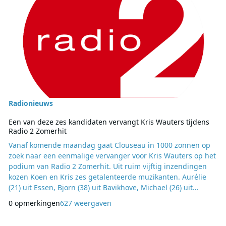
Radionieuws
Een van deze zes kandidaten vervangt Kris Wauters tijdens
Radio 2 Zomerhit
Vanaf komende maandag gaat Clouseau in 1000 zonnen op
zoek naar een eenmalige vervanger voor Kris Wauters op het
podium van Radio 2 Zomerhit. Uit ruim vijftig inzendingen
kozen Koen en Kris zes getalenteerde muzikanten. Aurélie
(21) uit Essen, Bjorn (38) uit Bavikhove, Michael (26) uit
Schoten, Niels (20) uit Glabbeek, Sigi (21) uit Kuringen, en
0 opmerkingen
627 weergaven
Simon (21) uit Antwerpen mogen tijdens de audities bewijzen
waarom zij de nieuwe Kris zijn. Aurélie, 21 jaar (Essen) Het