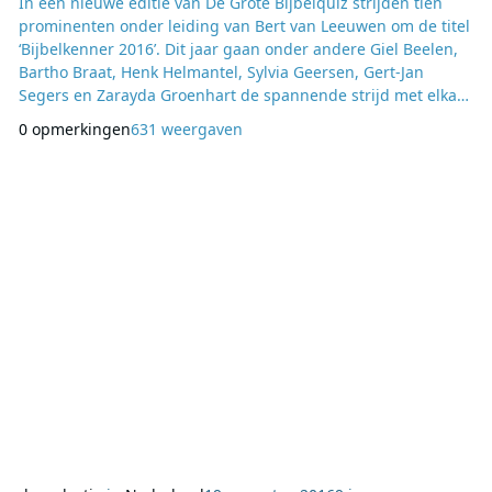
In een nieuwe editie van De Grote Bijbelquiz strijden tien
prominenten onder leiding van Bert van Leeuwen om de titel
‘Bijbelkenner 2016’. Dit jaar gaan onder andere Giel Beelen,
Bartho Braat, Henk Helmantel, Sylvia Geersen, Gert-Jan
Segers en Zarayda Groenhart de spannende strijd met elkaar
aan. De quiz is voor het eerst een week lang elke werkdag te
0 opmerkingen
631 weergaven
zien. Na vijf voorrondes vindt op zaterdag 8 oktober een
grote finale plaats. De kennisquiz laat zien dat het meest
verkochte boek nog steeds zich