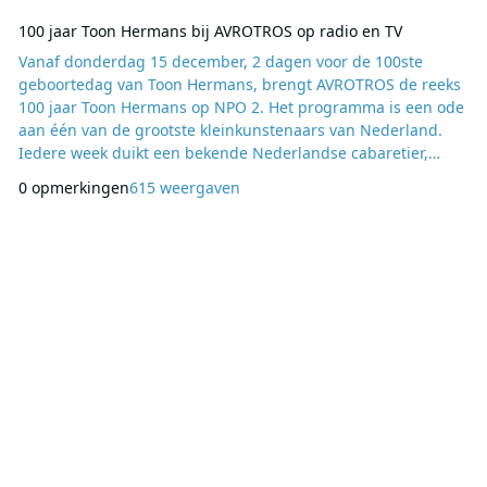
100 jaar Toon Hermans bij AVROTROS op radio en TV
Vanaf donderdag 15 december, 2 dagen voor de 100ste
geboortedag van Toon Hermans, brengt AVROTROS de reeks
100 jaar Toon Hermans op NPO 2. Het programma is een ode
aan één van de grootste kleinkunstenaars van Nederland.
Iedere week duikt een bekende Nederlandse cabaretier,
waaronder Richard Groenendijk, in het leven van deze
0 opmerkingen
615 weergaven
markante theaterpersoonlijkheid en gaat op zoek naar de
mens achter de komiek. In een persoonlijk gesprek met
presentator Cornald Maas vertellen cabaretiers van deze tijd
ov