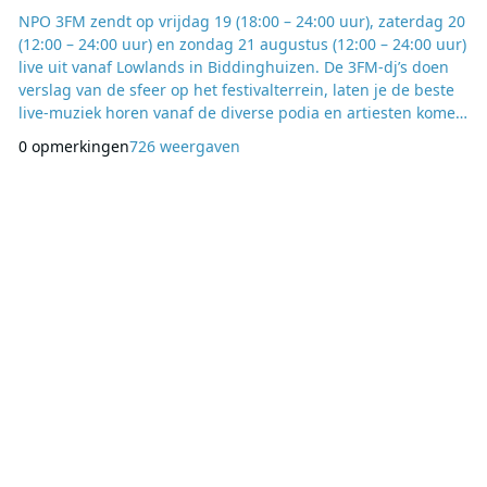
NPO 3FM zendt op vrijdag 19 (18:00 – 24:00 uur), zaterdag 20
(12:00 – 24:00 uur) en zondag 21 augustus (12:00 – 24:00 uur)
live uit vanaf Lowlands in Biddinghuizen. De 3FM-dj’s doen
verslag van de sfeer op het festivalterrein, laten je de beste
live-muziek horen vanaf de diverse podia en artiesten komen
langs in de 3FM-studio voor intieme sessies. Via NPO 3FM,
0 opmerkingen
726 weergaven
3fm.nl of de 3FM-app beleven luisteraars het hele festival
vanuit hun luie stoel. Online volg je het laatste Lowlands-
nieuws en zie j