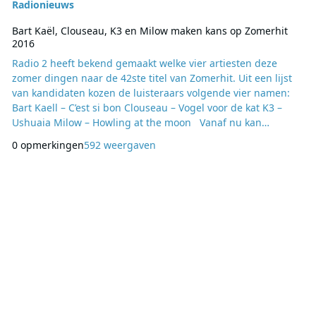
Radionieuws
Bart Kaël, Clouseau, K3 en Milow maken kans op Zomerhit
2016
Radio 2 heeft bekend gemaakt welke vier artiesten deze
zomer dingen naar de 42ste titel van Zomerhit. Uit een lijst
van kandidaten kozen de luisteraars volgende vier namen:
Bart Kaell – C’est si bon Clouseau – Vogel voor de kat K3 –
Ushuaia Milow – Howling at the moon Vanaf nu kan
iedereen mee bepalen wat dé Zomerhit van 2016 zal worden
0 opmerkingen
592 weergaven
via radio2.be. Er kan bovendien tot op het allerlaatste
moment per sms gestemd worden tijdens de live-uitzending
zondag