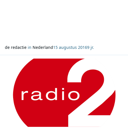
de redactie
in
Nederland
15 augustus 2016
9 jr.
Lees meer over Bart Kaël, Clouseau, K3 en Milow maken kans op Z