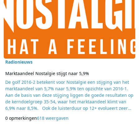
Radionieuws
Marktaandeel Nostalgie stijgt naar 5,9%
De golf 2016-2 betekent voor Nostalgie een stijging van het
marktaandeel van 5,7% naar 5,9% ten opzichte van 2016-1.
Aan de basis van deze stijging liggen de goede resultaten op
de kerndoelgroep 35-54, waar het marktaandeel klimt van
6,9% naar 8,5%. Ook de luisterduur op 12+ evolueert zeer
gunstig van 171 naar 194 minuten. Algemeen directeur Dirk
0 opmerkingen
618 weergaven
Guldemont: “We zijn blij dat onze groei komt doordat we
meer actieve 30-40’ers met ons aanbod aan echte classics
kunnen overtui