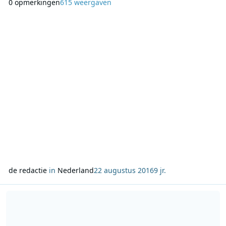
0 opmerkingen
615 weergaven
sport en hun ambities voor de Spelen. Vandaag beet
zwemmer Sven Decaesstecker uit Roeselare de spits af (zie
foto). Hij zal strijden voor een medaille bij
de redactie
in
Nederland
22 augustus 2016
9 jr.
Lees meer over VRT past programmatie aan naar aanleiding van ov