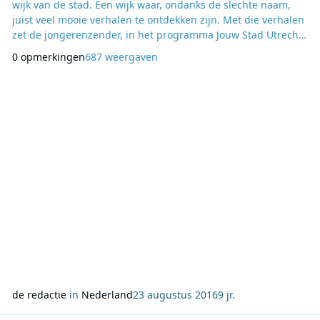
wijk van de stad. Een wijk waar, ondanks de slechte naam,
juist veel mooie verhalen te ontdekken zijn. Met die verhalen
zet de jongerenzender, in het programma Jouw Stad Utrecht,
Kanaleneiland positief in de spotlights. Samen met de
0 opmerkingen
687 weergaven
wijkagenten van Kanaleneiland spreekt FunX-dj Rutger met
spraakmakende personen uit de wijk en deelt hij hun
bijzondere verhalen met de FunX-luisteraars
de redactie
in
Nederland
23 augustus 2016
9 jr.