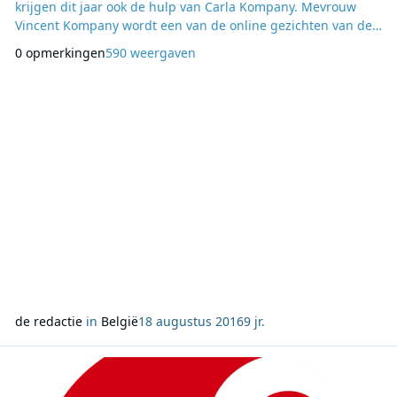
krijgen dit jaar ook de hulp van Carla Kompany. Mevrouw
Vincent Kompany wordt een van de online gezichten van de
festivalzender tijdens Pukkelpop. Carla Kompany is bezeten
0 opmerkingen
590 weergaven
van muziek en maakte ook in het verleden al een paar keer
haar opwachting als reporter bij Studio Brussel, onder meer
op Pukkelpop 2013 en S
de redactie
in
België
18 augustus 2016
9 jr.
Lees meer over Een van deze zes kandidaten vervangt Kris Wauters