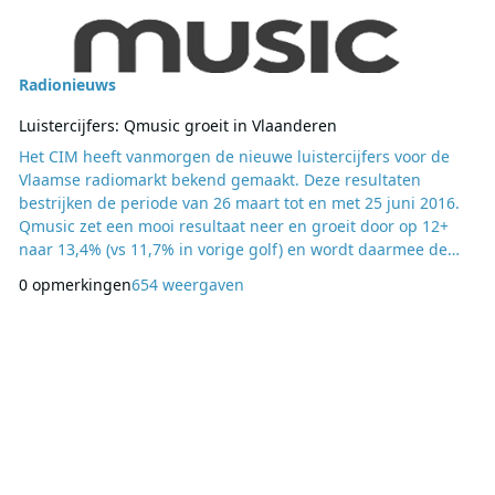
Radionieuws
Luistercijfers: Qmusic groeit in Vlaanderen
Het CIM heeft vanmorgen de nieuwe luistercijfers voor de
Vlaamse radiomarkt bekend gemaakt. Deze resultaten
bestrijken de periode van 26 maart tot en met 25 juni 2016.
Qmusic zet een mooi resultaat neer en groeit door op 12+
naar 13,4% (vs 11,7% in vorige golf) en wordt daarmee de
tweede grootste radiozender in Vlaanderen. Op
0 opmerkingen
654 weergaven
zenderdoelgroep 18-44 stijgt Qmusic naar 19,7% (vs 19,4% in
vorige golf). Joe haalt 7,8% op 12+ en 10,1% op
zenderdoelgroep 30-49, een licht verlies na het reco