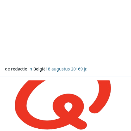
de redactie
in
België
18 augustus 2016
9 jr.
Lees meer over Luistercijfers: Qmusic groeit in Vlaanderen