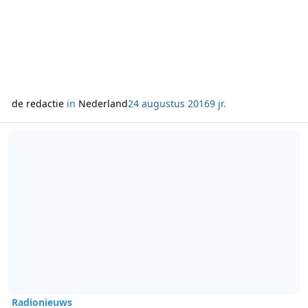
de redactie
in
Nederland
24 augustus 2016
9 jr.
Lees meer over 100 jaar Toon Hermans bij AVROTROS op radio en 
Radionieuws