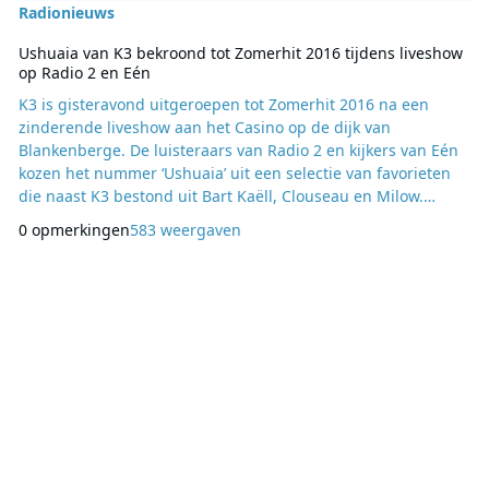
Radionieuws
Ushuaia van K3 bekroond tot Zomerhit 2016 tijdens liveshow
op Radio 2 en Eén
K3 is gisteravond uitgeroepen tot Zomerhit 2016 na een
zinderende liveshow aan het Casino op de dijk van
Blankenberge. De luisteraars van Radio 2 en kijkers van Eén
kozen het nummer ‘Ushuaia’ uit een selectie van favorieten
die naast K3 bestond uit Bart Kaëll, Clouseau en Milow.
Daarmee volgen de meisjes van K3 als 42ste Zomerhit ‘Een
0 opmerkingen
583 weergaven
ster’ van Stan Van Samang op. De prijzen voor beste
zangeres, beste zanger, beste groep, beste doorbraak, beste
Nederlandstalige en beste anderstalige nummer g