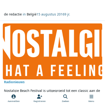
de redactie
in
België
15 augustus 2016
9 jr.
Lees meer over Nostalgie Beach Festival is uitgegroeid tot een clas
Radionieuws
Nostalgie Beach Festival is uitgegroeid tot een classic aan de
kust
Onder een stralende hemel heeft The Schmutz is gisteren de
Aanmelden
Registreren
Zoeken
Menu