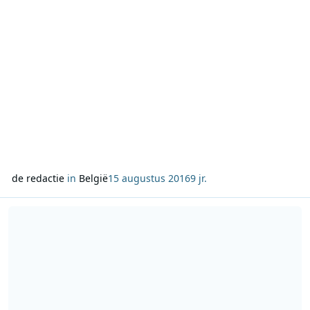
zou wel eens kunn
de redactie
in
België
15 augustus 2016
9 jr.
Lees meer over Volledige line-up AMF Presents SLAM! MixMarath