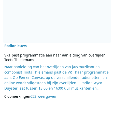
Radionieuws
VRT past programmatie aan naar aanleiding van overlijden
Toots Thielemans
Naar aanleiding van het overlijden van jazzmuzikant en
componist Toots Thielemans past de VRT haar programmatie
aan. Op Eén en Canvas, op de verschillende radionetten, en
online wordt stilgestaan bij zijn overlijden. Radio 1 Ayco
Duyster laat tussen 13:00 en 16:00 uur muzikanten en
mensen uit de omgeving van Toots aan het woord in Ayco.
0 opmerkingen
652 weergaven
Radio 1-collega Jan Hautekiet is daar een van. Jan, zelf een
ketje, kende Toots en begeleidde hem ook met De laatste
show-band. Daarnaast komen onder andere