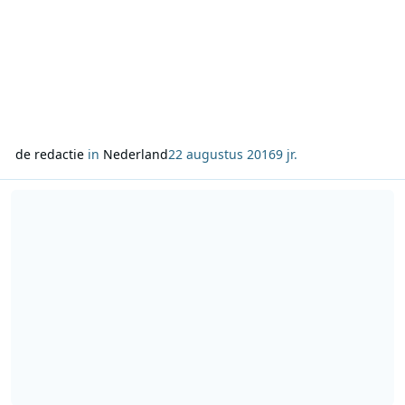
de redactie
in
Nederland
22 augustus 2016
9 jr.
Lees meer over Ushuaia van K3 bekroond tot Zomerhit 2016 tijdens