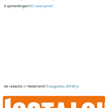
De Nieuws BV live vanuit het Cals College in IJsselstein.
0 opmerkingen
665 weergaven
Staatssecretaris Dekker van Onderwijs geeft het startshot
voor het nieuwe schooljaar en praat met een leerling en een
docent van het College over het belang va
de redactie
in
Nederland
19 augustus 2016
9 jr.
Lees meer over Marktaandeel Nostalgie stijgt naar 5,9%