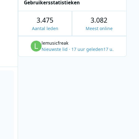
Gebruikersstatistieken
3.475
3.082
Aantal leden
Meest online
lemusicfreak
Nieuwste lid
·
17 uur geleden
17 u.