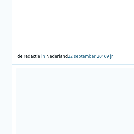
de redactie
in
Nederland
22 september 2016
9 jr.
Lees meer over Armin van Buuren, Afrojack en Hardwell in 