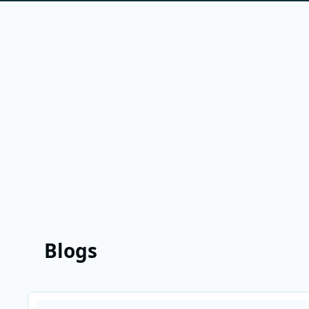
Blogs
Lees meer over Giel Beelen in De Grote Bijbelquiz 2016