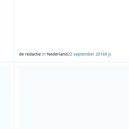
de redactie
in
Nederland
22 september 2016
9 jr.
538DJ Hotel tijdens Amsterdam Dance Event
Lees meer over Timur Perlin stopt met radio maken