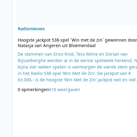
Radionieuws
Hoogste jackpot 538-spel ´Win met de zin´ gewonnen doo
Natasja van Angeren uit Bloemendaal
De stemmen van Enzo Knol, Tess Milne en Dorian van
Rijsselberghe werden al in de eerste spelweek herkend. 
bijna vier weken spelen is vanmorgen de vierde stem ge
in het Radio 538-spel ‘Win Met de Zin’. De jackpot van €
63.000,- is de hoogste ‘Win Met de Zin’ jackpot ooit en viel
tijdens het Radio 538- ochtendprogramma ‘Evers Staat Op’
0 opmerkingen
610 weergaven
Natasja van Angeren raadde de laatste stem van de Frans
Kungs, bekend van de zomerhit ‘This Girl’. ‘Samen met mi
vriend heb ik al de stemmen heel vaa