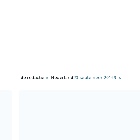
de redactie
in
Nederland
23 september 2016
9 jr.
gewonnen door Natasja van Angeren uit Bloemendaal
Lees meer over BNR Nieuwsradio in de Nederlandse theate