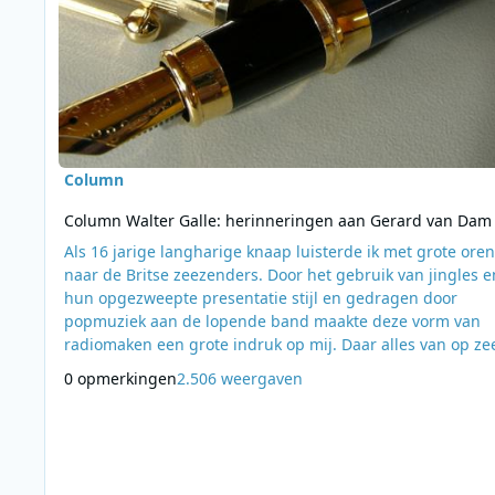
Column
Column Walter Galle: herinneringen aan Gerard van Dam
Als 16 jarige langharige knaap luisterde ik met grote oren
naar de Britse zeezenders. Door het gebruik van jingles e
hun opgezweepte presentatie stijl en gedragen door
popmuziek aan de lopende band maakte deze vorm van
radiomaken een grote indruk op mij. Daar alles van op ze
kwam was dit voor mij vooral een verhaal van durf; korto
0 opmerkingen
2.506 weergaven
goochelen met hoogspanning midden in een grote plas w
en daar wilde ik echt alles van weten. Begin 1972 bracht ik
een bezoek aan de beide Caroline schepen die