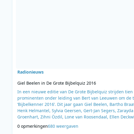
Radionieuws
Giel Beelen in De Grote Bijbelquiz 2016
In een nieuwe editie van De Grote Bijbelquiz strijden tien
prominenten onder leiding van Bert van Leeuwen om de ti
‘Bijbelkenner 2016’. Dit jaar gaan Giel Beelen, Bartho Braa
Henk Helmantel, Sylvia Geersen, Gert-Jan Segers, Zarayda
Groenhart, Zihni Özdil, Lone van Roosendaal, Ellen Deckw
en Inez van Oord de spannende strijd met elkaar aan. De
0 opmerkingen
680 weergaven
is voor het eerst een week lang elke werkdag te zien. Na vi