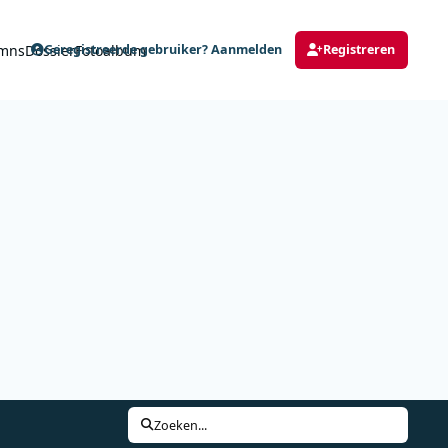
mns
Dossier
Fotoalbum
Geregistreerde gebruiker? Aanmelden
Registreren
Zoeken...