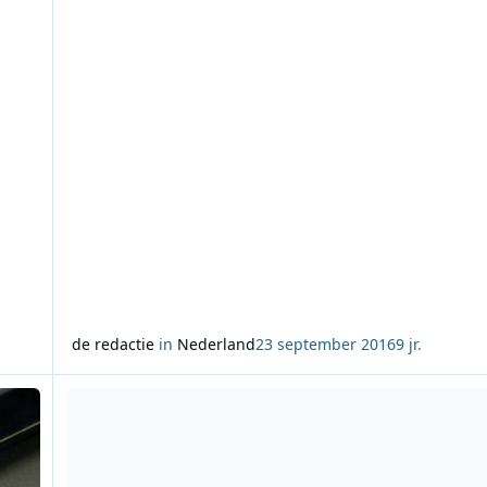
vanaf morgen ook Claptone. De ‘Clapcast’ wordt op
zaterdagnacht tussen 04:00 en 05:00 uur uitge
de redactie
in
Nederland
23 september 2016
9 jr.
rard van Dam
Lees meer over Stemperiode voor NPO Radio 4 Hart & Ziel Li