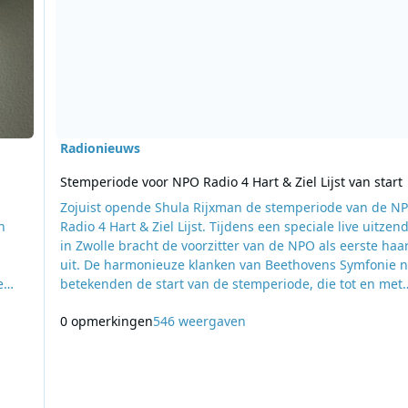
Radionieuws
Stemperiode voor NPO Radio 4 Hart & Ziel Lijst van start
Zojuist opende Shula Rijxman de stemperiode van de N
n
Radio 4 Hart & Ziel Lijst. Tijdens een speciale live uitzen
in Zwolle bracht de voorzitter van de NPO als eerste haa
uit. De harmonieuze klanken van Beethovens Symfonie nr
e
betekenden de start van de stemperiode, die tot en met
m
vrijdag 30 september duurt. Op NPO Radio 4 en radio4.nl
0 opmerkingen
546 weergaven
ater
gaat de publieke radiozender op zoek naar de 300 klassi
muziekstukken die luisteraars het meest ontroeren, insp
of energie geven in