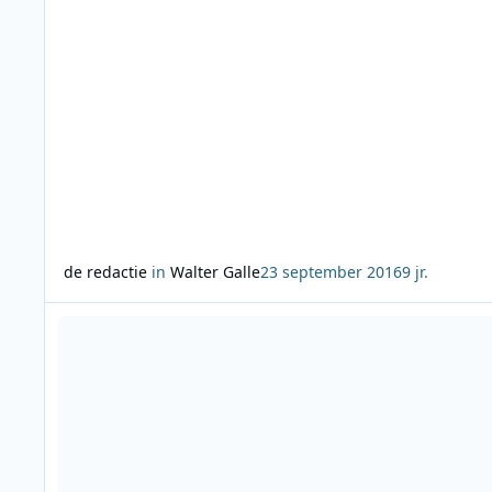
de redactie
in
Walter Galle
23 september 2016
9 jr.
Lees meer over Hoogste jackpot 538-spel ´Win met de zin´ 