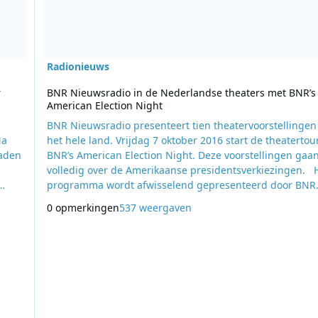
Radionieuws
r
BNR Nieuwsradio in de Nederlandse theaters met BNR’s
American Election Night
BNR Nieuwsradio presenteert tien theatervoorstellingen
Na
het hele land. Vrijdag 7 oktober 2016 start de theatertou
raden
BNR’s American Election Night. Deze voorstellingen gaa
volledig over de Amerikaanse presidentsverkiezingen. Het
programma wordt afwisselend gepresenteerd door BNR
.
presentatoren Petra Grijzen en Diana Matroos. Samen m
0 opmerkingen
537 weergaven
e dj
buitenlandkenner Bernard Hammelburg en macro-eco
jn
Kees de Kort analyseren en bespreken zij de laatste
ontwikkelingen rondom de verkiezingen. Wat gaat