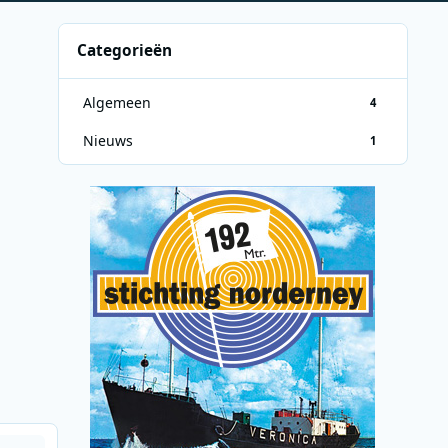
Categorieën
Algemeen
4
Nieuws
1