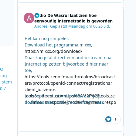
Radio De Wasrol laat zien hoe
eenvoudig internetradio is geworden
Andree
·
Geplaatst
Maandag om 06:26
5 d.
Het kan nog simpeler,
Download het programma mixxx,
https://mixxx.org/download/
Daar kan je al direct een audio stream naar
Internet op zetten bijvoorbeeld hier naar
PO
toe,
ding
https://tools.zeno.fm/auth/realms/broadcast
r stem
ers/protocol/openid-connect/registrations?
. 7
client_id=zeno-
tools&redirect_uri=https%3A%2F%2Ftools.ze
Je knoopt een usb microfoon aan je pc
no.fm%2F&response_mode=fragment&respo
download wat muziek en zenden maar.
eke
nse_type=code&scope=openid
ireren
1