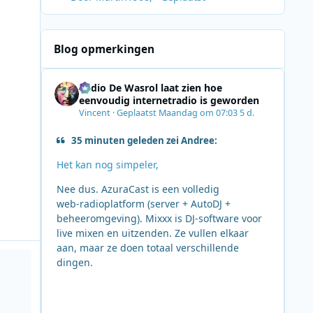
Blog opmerkingen
Radio De Wasrol laat zien hoe
eenvoudig internetradio is geworden
Vincent
·
Geplaatst
Maandag om 07:03
5 d.
35 minuten geleden zei Andree:
Het kan nog simpeler,
Nee dus. AzuraCast is een volledig
web‑radioplatform (server + AutoDJ +
beheeromgeving). Mixxx is DJ‑software voor
live mixen en uitzenden. Ze vullen elkaar
aan, maar ze doen totaal verschillende
jst van start
dingen.