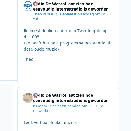
Radio De Wasrol laat zien hoe
eenvoudig internetradio is geworden
Theo PE1OPQ
·
Geplaatst
Maandag om 04:53
5 d.
Ik moest denken aan radio Twente gold op
de 1008.
Die heeft het hele programma bestaande uit
deze oude muziek.
Theo
rs met BNR’s American Election Night
Radio De Wasrol laat zien hoe
eenvoudig internetradio is geworden
ruudam
·
Geplaatst
Zondag om 20:31
5 d.
(bewerkt)
Leuk verhaal, leuke muziek!