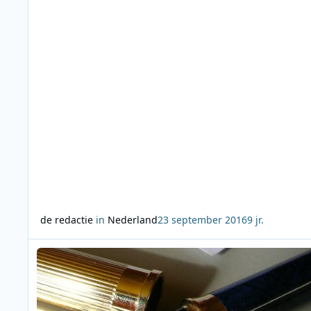
voorrondes vindt op zaterdag 8 oktober een grote finale
plaats. De kennisquiz la
de redactie
in
Nederland
23 september 2016
9 jr.
Lees meer over Column Walter Galle: herinneringen aan Ge