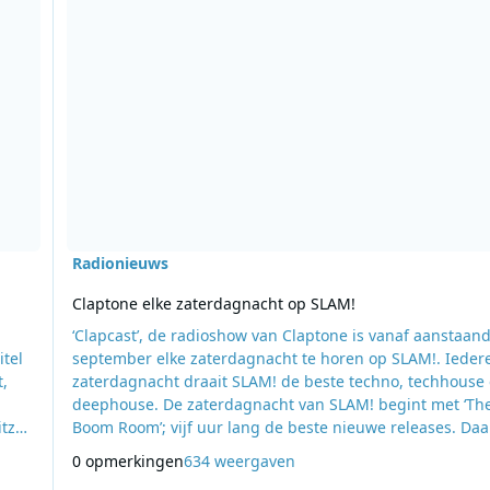
Radionieuws
Claptone elke zaterdagnacht op SLAM!
‘Clapcast’, de radioshow van Claptone is vanaf aanstaan
tel
september elke zaterdagnacht te horen op SLAM!. Ieder
t,
zaterdagnacht draait SLAM! de beste techno, techhouse
deephouse. De zaterdagnacht van SLAM! begint met ‘Th
itz
Boom Room’; vijf uur lang de beste nieuwe releases. Da
 quiz
volgen shows van dj’s Eelke Kleijn & Olivier Weiter, Joch
0 opmerkingen
634 weergaven
jf
Hamerling, Nicole Moudaber en Defected in the House 