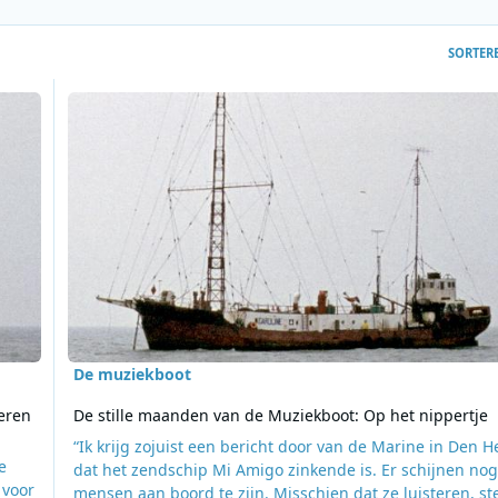
SORTER
derlanders keren terug
Lees meer over De stille maanden van de Muziekboot: Op h
De muziekboot
eren
De stille maanden van de Muziekboot: Op het nippertje
“Ik krijg zojuist een bericht door van de Marine in Den H
e
dat het zendschip Mi Amigo zinkende is. Er schijnen nog 
 voor
mensen aan boord te zijn. Misschien dat ze luisteren, st