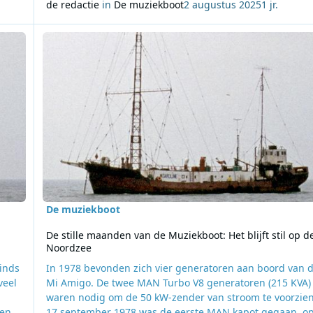
de redactie
in
De muziekboot
2 augustus 2025
1 jr.
 Delmare de plaats in van Mi Amigo?
Lees meer over De stille maanden van de Muziekboot: Het bl
De muziekboot
De stille maanden van de Muziekboot: Het blijft stil op d
Noordzee
inds
In 1978 bevonden zich vier generatoren aan boord van 
veel
Mi Amigo. De twee MAN Turbo V8 generatoren (215 KVA)
waren nodig om de 50 kW-zender van stroom te voorzie
 en
17 september 1978 was de eerste MAN kapot gegaan, o