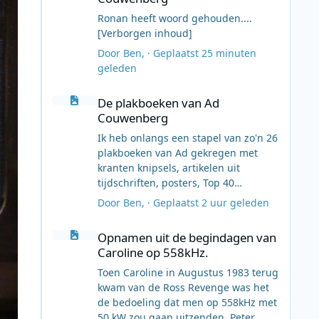
Ronan heeft woord gehouden....
[Verborgen inhoud]
Door
Ben
, ·
Geplaatst
25 minuten
geleden
De plakboeken van Ad Couwenberg
De plakboeken van Ad
Couwenberg
Ik heb onlangs een stapel van zo'n 26
plakboeken van Ad gekregen met
kranten knipsels, artikelen uit
tijdschriften, posters, Top 40
blaadjes, Top 50 posters, etc.
Door
Ben
, ·
Geplaatst
2 uur geleden
Vandaag heb ik de eerste scans
Opnamen uit de begindagen van Caroline op 558kHz.
gemaakt. Ik ben van plan dat zo af en
Opnamen uit de begindagen van
toe te gaan doen en de scans dan op
Caroline op 558kHz.
Flickr te zetten. Dit is de eerste scan
met kranten artikelen uit juni 1967:
Toen Caroline in Augustus 1983 terug
[Verborgen inhoud]
kwam van de Ross Revenge was het
Het album, waar alles terecht moet
de bedoeling dat men op 558kHz met
komen is deze: [Verborgen inhoud]
50 kW zou gaan uitzenden, Peter