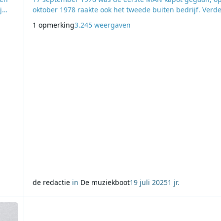
j
oktober 1978 raakte ook het tweede buiten bedrijf. Verd
ny
er nog de Henschel (50 kV). Deze generator werd in de
1 opmerking
3.245 weergaven
periode van 15 mei 1976 tot 1 december 1977 gebruikt 
e
10 kW-zender te laten draaien. Deze combinatie werd to
gebruikt voor de 24 uurs service van Radio
de redactie
in
De muziekboot
19 juli 2025
1 jr.
inde van Radio Mi Amigo