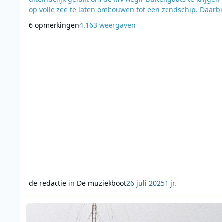
op volle zee te laten ombouwen tot een zendschip. Daarbi
werd hij geholpen door onder anderen Ben Bode en Dan
6 opmerkingen
4.163 weergaven
Vuylsteke, die een deel van de studio- en zendapparatuur
verzorgde. Twee namen die we later in het verhaal van D
Muziekboot opnieuw zullen tegenkomen. Op 11
de redactie
in
De muziekboot
26 juli 2025
1 jr.
Lees meer over De stille maanden van de Muziekboot: Het e