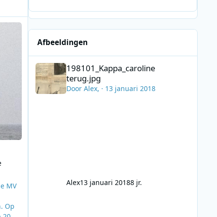
ijft stil op de Noordzee
Afbeeldingen
198101_Kappa_caroline terug.jpg
198101_Kappa_caroline
terug.jpg
Door
Alex
, ·
13 januari 2018
e
Alex
13 januari 2018
8 jr.
de MV
n. Op
p 20