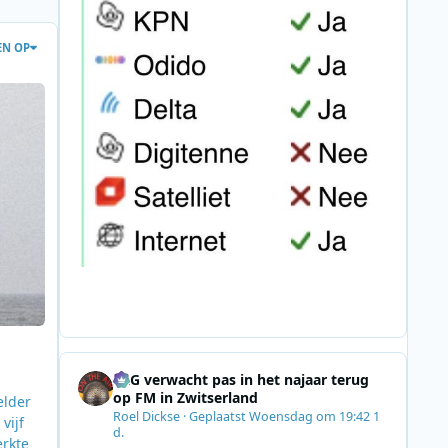
EN OP
et nippertje
SRG verwacht pas in het najaar terug
op FM in Zwitserland
elder
Roel Dickse
·
Geplaatst
Woensdag om 19:42
1
vijf
d.
erkte