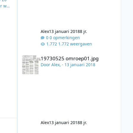
er was
om de
en
Alex
13 januari 2018
8 jr.
0 opmerkingen
1.772 weergaven
19730525 omroep01.jpg
19730525 omroep01.jpg
Door
Alex
, ·
13 januari 2018
Alex
13 januari 2018
8 jr.