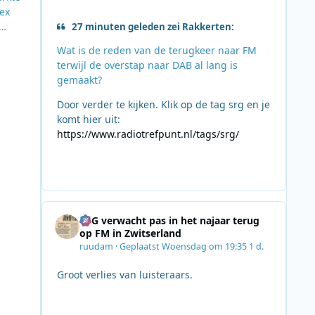
Lex
27 minuten geleden zei Rakkerten:
Wat is de reden van de terugkeer naar FM
n
terwijl de overstap naar DAB al lang is
l in
gemaakt?
Door verder te kijken. Klik op de tag srg en je
komt hier uit:
https://www.radiotrefpunt.nl/tags/srg/
SRG verwacht pas in het najaar terug
op FM in Zwitserland
ruudam
·
Geplaatst
Woensdag om 19:35
1 d.
Groot verlies van luisteraars.