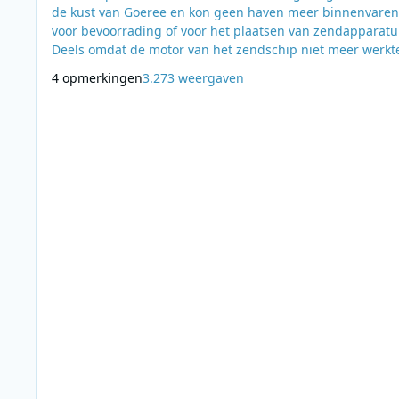
de kust van Goeree en kon geen haven meer binnenvaren
voor bevoorrading of voor het plaatsen van zendapparatu
Deels omdat de motor van het zendschip niet meer werkt
maar vooral ook omdat de MV Aegir direct in beslag zou
4 opmerkingen
3.273 weergaven
worden genomen door de Nederlandse autoriteiten. Het 
had halsoverkop een Nederlandse haven moeten verlaten
alle spullen voor de ombouw moesten aan boo