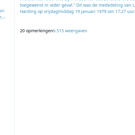
toegewenst in ieder geval.” Dit was de mededeling van 
ur.
Harding op vrijdagmiddag 19 januari 1979 om 17:27 uur
e,
tijdens een uitzending van de Nederlandse Top 40. Naar
aanleiding van deze melding op Hilversum 3 werd er ee
schip
telefoontje vanuit Nederland gepleegd met Stuart Russel
20 opmerkingen
6.515 weergaven
 en
Engeland. Aan land was de Caroli