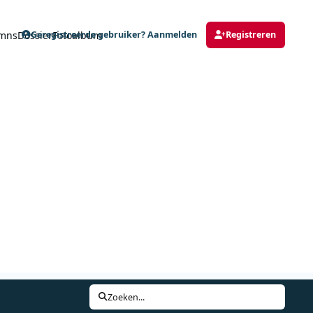
mns
Dossier
Fotoalbum
Geregistreerde gebruiker? Aanmelden
Registreren
Zoeken...