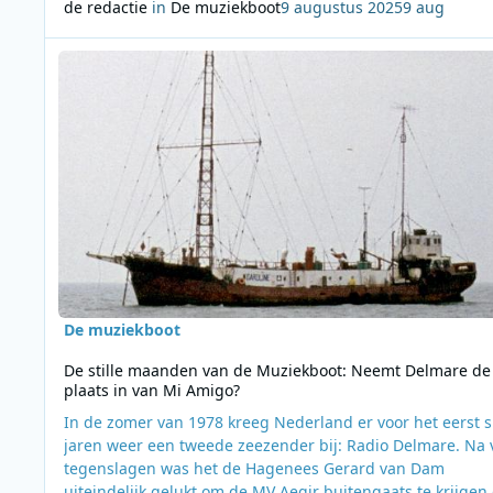
de redactie
in
De muziekboot
9 augustus 2025
9 aug
Lees meer over De stille maanden van de Muziekboot: Neemt
De muziekboot
De stille maanden van de Muziekboot: Neemt Delmare de
plaats in van Mi Amigo?
In de zomer van 1978 kreeg Nederland er voor het eerst s
jaren weer een tweede zeezender bij: Radio Delmare. Na 
tegenslagen was het de Hagenees Gerard van Dam
uiteindelijk gelukt om de MV Aegir buitengaats te krijgen