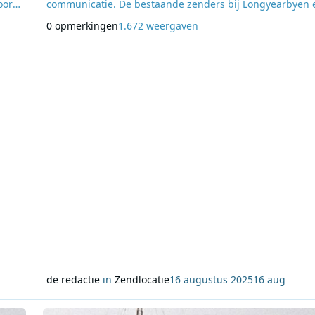
oor
communicatie. De bestaande zenders bij Longyearbyen 
uit
Barentsburg boden niet genoeg bereik: in 1932 liepen ze
0 opmerkingen
1.672 weergaven
 van
twee Sovjetschepen vast vlakbij de fjordmond. In dat kli
namen Arktikugol, de Noorse beroepsautoriteiten en de
mijnindustrie het initiatief om een n
de redactie
in
Zendlocatie
16 augustus 2025
16 aug
derlanders keren terug
Lees meer over De stille maanden van de Muziekboot: Op h