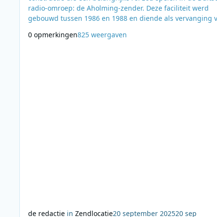
radio-omroep: de Aholming-zender. Deze faciliteit werd
gebouwd tussen 1986 en 1988 en diende als vervanging 
de oudere zender in Erching. De noodzaak voor deze
0 opmerkingen
825 weergaven
vervanging ontstond door de bouw van de nieuwe luchth
van München nabij Erching, waardoor het toevoegen van
tweede mast op die locatie onmogelijk werd. Deze
de redactie
in
Zendlocatie
20 september 2025
20 sep