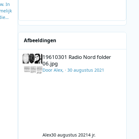
w. In
melijk
die
 de
land
Afbeeldingen
19610301 Radio Nord folder 06.jpg
19610301 Radio Nord folder
06.jpg
Door
Alex
, ·
30 augustus 2021
Alex
30 augustus 2021
4 jr.