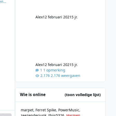
en
lfs
maat
Alex
12 februari 2021
5 jr.
Alex
12 februari 2021
5 jr.
1 opmerking
2.176 weergaven
Wie is online
(toon volledige lijst)
marpet
Ferret Spike
PowerMusic
et nippertje
zeezenderjunk
thijs5326
Harmen