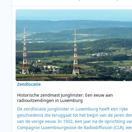
Lees meer over Historische zendmast Junglinster: Een eeuw
Zendlocatie
Historische zendmast Junglinster: Een eeuw aan
radiouitzendingen in Luxemburg
De zendlocatie Junglinster in Luxemburg heeft een rijke
geschiedenis die teruggaat tot het begin van de jaren der
van de vorige eeuw. In 1932, een jaar na de oprichting va
Compagnie Luxembourgeoise de Radiodiffusion (CLR), we