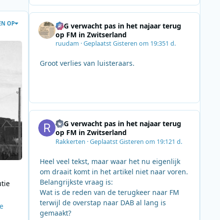
EN OP
SRG verwacht pas in het najaar terug
op FM in Zwitserland
dio: De evolutie van de Ingøy-zendlokatie
ruudam
·
Geplaatst
Gisteren om 19:35
1 d.
Groot verlies van luisteraars.
SRG verwacht pas in het najaar terug
op FM in Zwitserland
Rakkerten
·
Geplaatst
Gisteren om 19:12
1 d.
Heel veel tekst, maar waar het nu eigenlijk
om draait komt in het artikel niet naar voren.
Belangrijkste vraag is:
tie
Wat is de reden van de terugkeer naar FM
terwijl de overstap naar DAB al lang is
de
gemaakt?