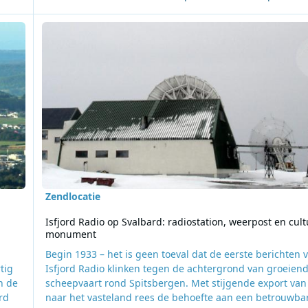
 aan radiouitzendingen in Luxemburg
Lees meer over Isfjord Radio op Svalbard: radiostation, w
Zendlocatie
Isfjord Radio op Svalbard: radiostation, weerpost en cult
monument
Begin 1933 – het is geen toeval dat de eerste berichten 
tig
Isfjord Radio klinken tegen de achtergrond van groeien
n de
scheepvaart rond Spitsbergen. Met stijgende export van
rd
naar het vasteland rees de behoefte aan een betrouwba