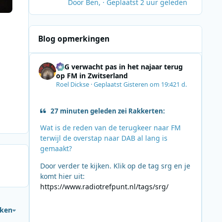
Door
Ben
, ·
Geplaatst
2 uur geleden
dag dat ik (en velen van ons) aan de
radio gekluisterd zat en luisterde
naar de laatste uren van Radio
Blog opmerkingen
Noordzee op 31 Augustus 1974.
Jerney en Earth en Fire traden toen
op in het Programma Rund van de
SRG verwacht pas in het najaar terug
Oost-Duitse TV met Maybe tomorrow,
op FM in Zwitserland
maybe tonight:
Roel Dickse
·
Geplaatst
Gisteren om 19:42
1 d.
[Verborgen inhoud]
Jammer dat ze nog zo relatief jong is
27 minuten geleden zei Rakkerten:
heengegaan. Rust in vrede, Jerney.
Wat is de reden van de terugkeer naar FM
terwijl de overstap naar DAB al lang is
gemaakt?
Door verder te kijken. Klik op de tag srg en je
komt hier uit:
https://www.radiotrefpunt.nl/tags/srg/
jken