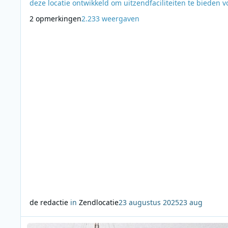
deze locatie ontwikkeld om uitzendfaciliteiten te bieden v
Radio Luxembourg. Het oorspronkelijke ontwerp bestond 
2 opmerkingen
2.233 weergaven
drie vrijstaande stalen vakwerktorens, elk met een hoogte
180 meter. Op 15 maart 1933 begon de zender met het
uitzenden van Engelstalige, Dui
de redactie
in
Zendlocatie
23 augustus 2025
23 aug
Lees meer over De stille maanden van de Muziekboot: De Ne