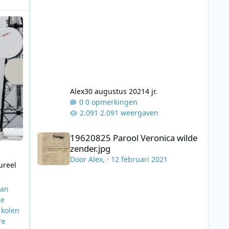
eerpost en cultureel monument
Alex
30 augustus 2021
4 jr.
0 opmerkingen
2.091 weergaven
19620825 Parool Veronica wilde zender.jpg
19620825 Parool Veronica wilde
zender.jpg
Door
Alex
, ·
12 februari 2021
ureel
van
de
 kolen
re