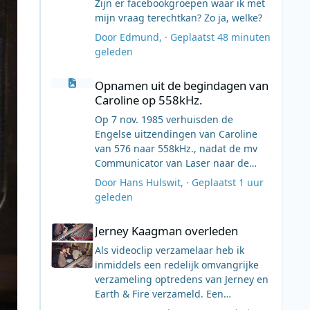
Zijn er facebookgroepen waar ik met
mijn vraag terechtkan? Zo ja, welke?
Door
Edmund
, ·
Geplaatst
48 minuten
geleden
Opnamen uit de begindagen van Caroline op 558kHz.
Opnamen uit de begindagen van
Caroline op 558kHz.
Op 7 nov. 1985 verhuisden de
Engelse uitzendingen van Caroline
van 576 naar 558kHz., nadat de mv
Communicator van Laser naar de
haven van Harwich was gevaren.
Door
Hans Hulswit
, ·
Geplaatst
1 uur
Laser had tot die dag de 558 in
geleden
gebruik.
Jerney Kaagman overleden
[Verborgen inhoud]
Jerney Kaagman overleden
[Verborgen inhoud]
[Verborgen inhoud]
Als videoclip verzamelaar heb ik
inmiddels een redelijk omvangrijke
verzameling optredens van Jerney en
Earth & Fire verzameld. Een
bijzondere vind ik het optreden op de