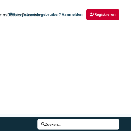
mns
Dossier
Fotoalbum
Geregistreerde gebruiker? Aanmelden
Registreren
Zoeken...