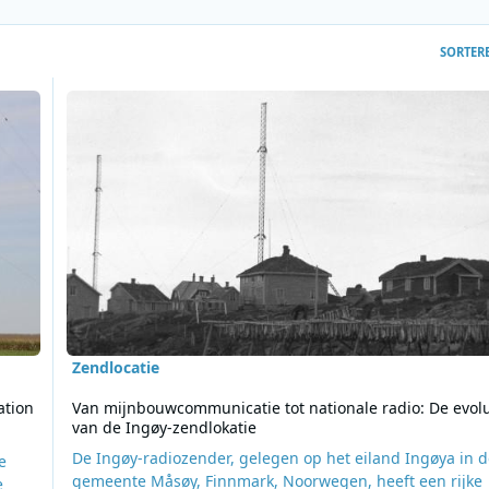
SORTER
olming zendstation
Lees meer over Van mijnbouwcommunicatie tot nationale ra
Zendlocatie
ation
Van mijnbouwcommunicatie tot nationale radio: De evolu
van de Ingøy-zendlokatie
De Ingøy-radiozender, gelegen op het eiland Ingøya in 
e
gemeente Måsøy, Finnmark, Noorwegen, heeft een rijke
e