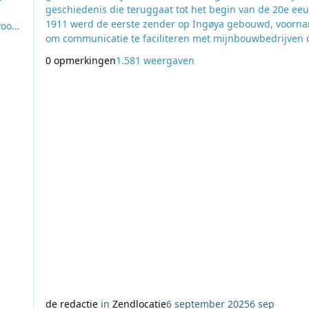
geschiedenis die teruggaat tot het begin van de 20e eeu
1911 werd de eerste zender op Ingøya gebouwd, voorna
voor
om communicatie te faciliteren met mijnbouwbedrijven 
actief waren op Svalbard (Spitsbergen). Deze vroege
aven
0 opmerkingen
1.581 weergaven
installatie speelde een grote rol in het overbruggen van
 een
afgelegen gebieden van het hoge noorden en het vaste
van Noorwegen. Tijdens de Tweede Wereldoorl
de redactie
in
Zendlocatie
6 september 2025
6 sep