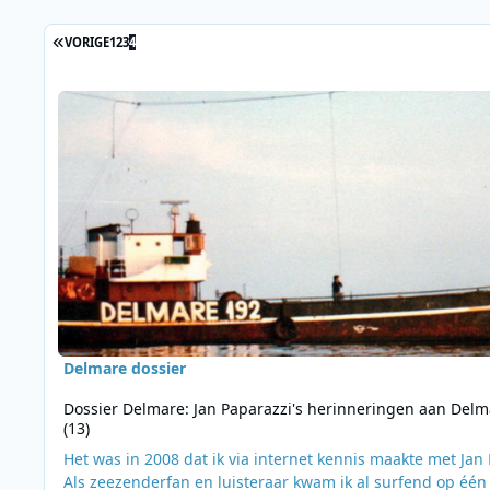
Berichten in deze blog
EERSTE PAGINA
VORIGE
1
2
3
4
Lees meer over Dossier Delmare: Jan Paparazzi's herinnerin
Delmare dossier
Dossier Delmare: Jan Paparazzi's herinneringen aan Delm
(13)
Het was in 2008 dat ik via internet kennis maakte met Jan 
Als zeezenderfan en luisteraar kwam ik al surfend op één