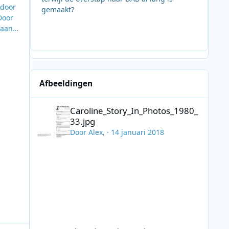
 door
gemaakt?
Door
aan,
in de
Afbeeldingen
Caroline_Story_In_Photos_1980_33.jpg
Caroline_Story_In_Photos_1980_
33.jpg
Door
Alex
, ·
14 januari 2018