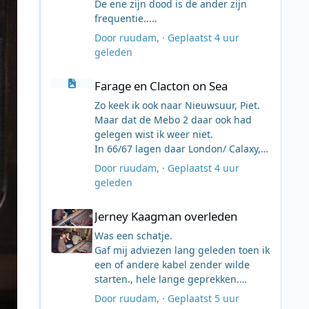
De ene zijn dood is de ander zijn
frequentie.....
Door
ruudam
, ·
Geplaatst
4 uur
geleden
Farage en Clacton on Sea
Farage en Clacton on Sea
Zo keek ik ook naar Nieuwsuur, Piet.
Maar dat de Mebo 2 daar ook had
gelegen wist ik weer niet.
In 66/67 lagen daar London/ Calaxy,
Caroline/Mi Amigo en S R England-
Door
ruudam
, ·
Geplaatst
4 uur
Britain Radio/Laisser Faire.
geleden
Volgens mij allemaal bevoorraad
Jerney Kaagman overleden
vanuit Clacton/Frinton, dus een deel
Jerney Kaagman overleden
vd bevolking had daar direct mee te
maken.
Was een schatje.
Gaf mij adviezen lang geleden toen ik
een of andere kabel zender wilde
starten., hele lange geprekken.
Ze had alle geduld met mij, een
Door
ruudam
, ·
Geplaatst
5 uur
nobody voor haar.