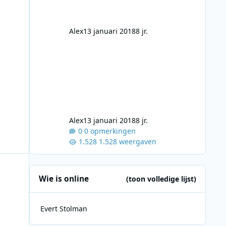
Alex
13 januari 2018
8 jr.
Alex
13 januari 2018
8 jr.
0 opmerkingen
1.528 weergaven
Wie is online
(toon volledige lijst)
Evert Stolman