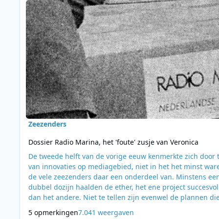
Zeezenders
Dossier Radio Marina, het 'foute' zusje van Veronica
De tweede helft van de vorige eeuw kenmerkte zich door t
van innovaties op mediagebied, niet in het het minst war
de vele zeezenders daar een onderdeel van. Minstens ee
dubbel dozijn haalden de ether, het ene project succesvol
dan het andere. Niet te tellen zijn evenwel de plannen di
nooit uitgevoerd werden. Sommige bestonden enkel in d
5 opmerkingen
7.041 weergaven
gedachten van fantasten. Het Belgische Radio Marina is e