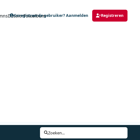
mns
Dossier
Fotoalbum
Geregistreerde gebruiker? Aanmelden
Registreren
Zoeken...