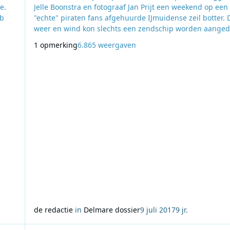
e.
Jelle Boonstra en fotograaf Jan Prijt een weekend op een
eb
"echte" piraten fans afgehuurde IJmuidense zeil botter. 
weer en wind kon slechts een zendschip worden aanged
maar raakte men letterlijk verzeild op een zandbank en
1 opmerking
6.865 weergaven
am
belandde men een nacht lang in een hevige storm, waar
ls
80-jarige en amper 18 meter lange botter zich maar
nauwelijks het moede hoofd boven water kon h
de redactie
in
Delmare dossier
9 juli 2017
9 jr.
eronica
Lees meer over Dossier Voice of Peace