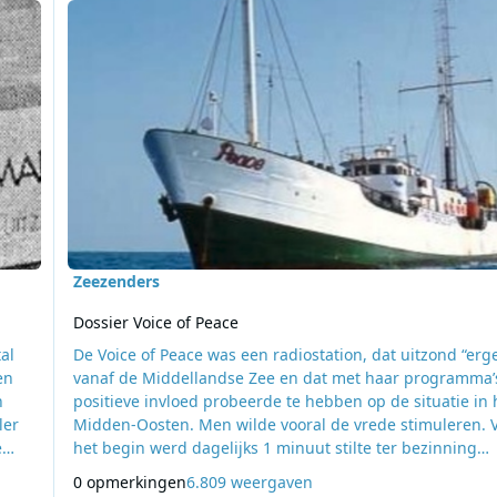
Zeezenders
Dossier Voice of Peace
al
De Voice of Peace was een radiostation, dat uitzond “erg
en
vanaf de Middellandse Zee en dat met haar programma’
n
positieve invloed probeerde te hebben op de situatie in 
ler
Midden-Oosten. Men wilde vooral de vrede stimuleren. 
e
het begin werd dagelijks 1 minuut stilte ter bezinning
e
gehouden, telkens na zonsondergang. Oprichter Abe N
0 opmerkingen
6.809 weergaven
r
trachtte ook met zijn zgn. ‘peacetalks”, gesprekken over 