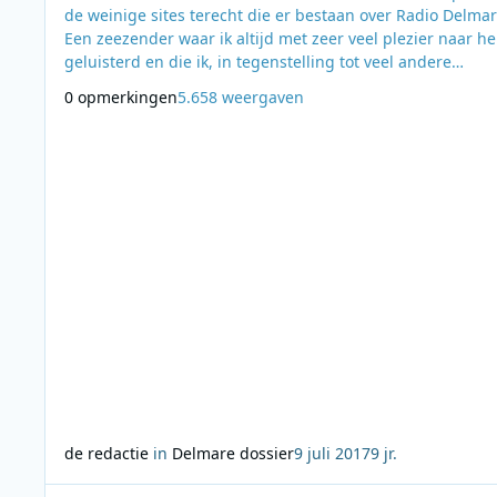
de weinige sites terecht die er bestaan over Radio Delmar
Een zeezender waar ik altijd met zeer veel plezier naar h
geluisterd en die ik, in tegenstelling tot veel andere
zeezenderfans destijds zeer goed kon ontvangen. ‘Radio
0 opmerkingen
5.658 weergaven
Delmare, daar gebeurde altijd wel wat’, vond ik en de na
Jan Kat was ik ook al eens tegengekomen in krantenknipse
over Delmare als justitie w
de redactie
in
Delmare dossier
9 juli 2017
9 jr.
Lees meer over Dossier Radio Marina, het 'foute' zusje van V