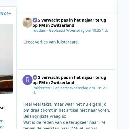
EN OP
SRG verwacht pas in het najaar terug
orm en braaksel! (14)
op FM in Zwitserland
ruudam
·
Geplaatst
Woensdag om 19:35
1 d.
Groot verlies van luisteraars.
SRG verwacht pas in het najaar terug
op FM in Zwitserland
Rakkerten
·
Geplaatst
Woensdag om 19:12
1
d.
Heel veel tekst, maar waar het nu eigenlijk
sel!
om draait komt in het artikel niet naar voren.
Belangrijkste vraag is:
om
Wat is de reden van de terugkeer naar FM
er
terwijl de overstap naar DAB al lang is