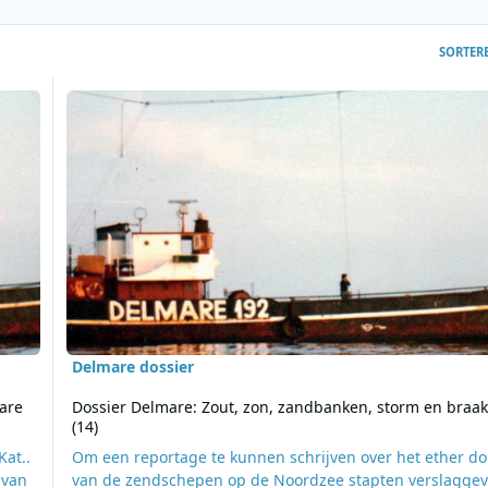
SORTER
gen aan Delmare (13)
Lees meer over Dossier Delmare: Zout, zon, zandbanken, st
Delmare dossier
are
Dossier Delmare: Zout, zon, zandbanken, storm en braak
(14)
Kat..
Om een reportage te kunnen schrijven over het ether d
 van
van de zendschepen op de Noordzee stapten verslaggev