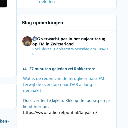
geleden
Verdrietig, ook die Parkinson.
Blog opmerkingen
SRG verwacht pas in het najaar terug
op FM in Zwitserland
Roel Dickse
·
Geplaatst
Woensdag om 19:42
1
d.
27 minuten geleden zei Rakkerten:
Wat is de reden van de terugkeer naar FM
terwijl de overstap naar DAB al lang is
gemaakt?
Door verder te kijken. Klik op de tag srg en je
komt hier uit:
https://www.radiotrefpunt.nl/tags/srg/
jken