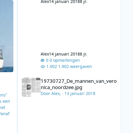
Alex
14 januari 2018
8 jr.
Alex
14 januari 2018
8 jr.
0 opmerkingen
1.902 weergaven
19730727_De_mannen_van_veronica_noordzee.jpg
19730727_De_mannen_van_vero
nica_noordzee.jpg
Door
Alex
, ·
13 januari 2018
ens”
s een
het
Vanaf
athan
de