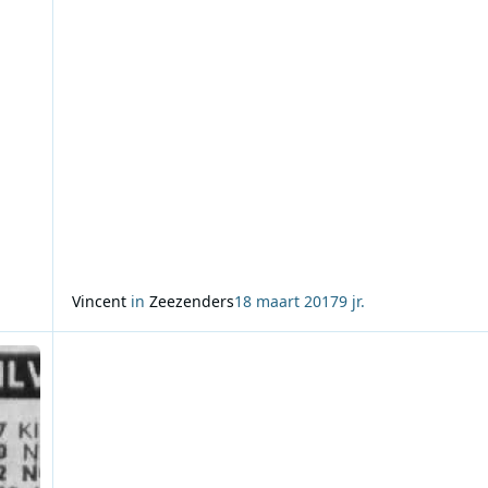
maar
vrede, tot een betere verstandhouding te komen. De VoP is
altijd geaccepteerd door de div
Vincent
in
Zeezenders
18 maart 2017
9 jr.