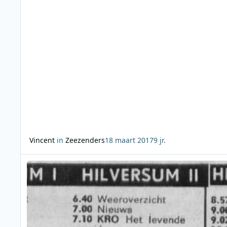
één van. Een (waan)idee van de uit Lokeren afkomstige, 
in Gent beter bekende Valère Brou
Vincent
in
Zeezenders
18 maart 2017
9 jr.
Lees meer over De moeilijke eerste weken van Hilversum 3