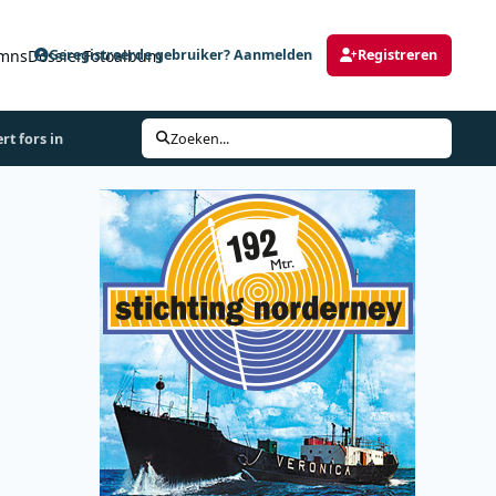
mns
Dossier
Fotoalbum
Geregistreerde gebruiker? Aanmelden
Registreren
t fors in
Zoeken...