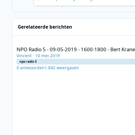
Gerelateerde berichten
NPO Radio 5 - 09-05-2019 - 1600-1800 - Bert Kranenbarg - Be
NPO Radio 5 - 09-05-2019 - 1600-1800 - Bert Krane
Vincent
·
10 mei 2019
npo radio 5
0
antwoorden
1.842
weergaven