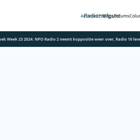
Radiotrefpunt
Activiteit
Blogs
Forums
Colu
ek Week 23 2024: NPO Radio 2 neemt koppositie weer over, Radio 10 lever