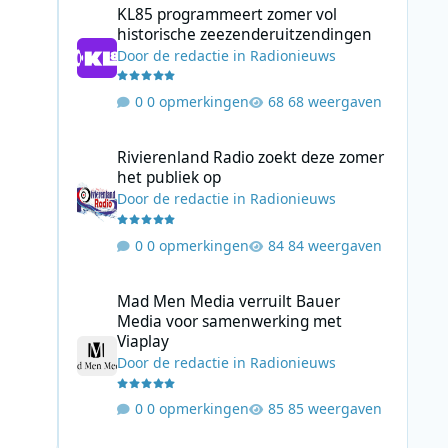
KL85 programmeert zomer vol
historische zeezenderuitzendingen
Door
de redactie
in
Radionieuws
0 opmerkingen
68 weergaven
Rivierenland Radio zoekt deze zomer het publiek op
Rivierenland Radio zoekt deze zomer
het publiek op
Door
de redactie
in
Radionieuws
0 opmerkingen
84 weergaven
Mad Men Media verruilt Bauer Media voor samenwerking 
Mad Men Media verruilt Bauer
Media voor samenwerking met
Viaplay
Door
de redactie
in
Radionieuws
0 opmerkingen
85 weergaven
4EVER49 Radio start maandag met de eerste TOP449 Zome