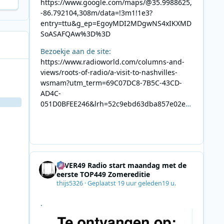
https://www.google.com/maps/@35.9988625,
-86.792104,308m/data=!3m1!1e3?
entry=ttu&g_ep=EgoyMDI2MDgwNS4xIKXMD
SoASAFQAw%3D%3D
Bezoekje aan de site:
https://www.radioworld.com/columns-and-
views/roots-of-radio/a-visit-to-nashvilles-
wsmam?utm_term=69C07DC8-7B5C-43CD-
AD4C-
051D0BFEE246&lrh=52c9ebd63dba857e02ec
34def61fb57ae9c943943efa8430daaa94f39e5
3e11b&utm_campaign=0028F35E-226C-4B60-
AC88-
AB2831C8A639&utm_medium=email&utm_co
ntent=492E7A06-2B42-4737-B74D-
4EVER49 Radio start maandag met de
8F09201A140D&utm_source=SmartBrief
eerste TOP449 Zomereditie
thijs5326
·
Geplaatst
19 uur geleden
19 u.
.