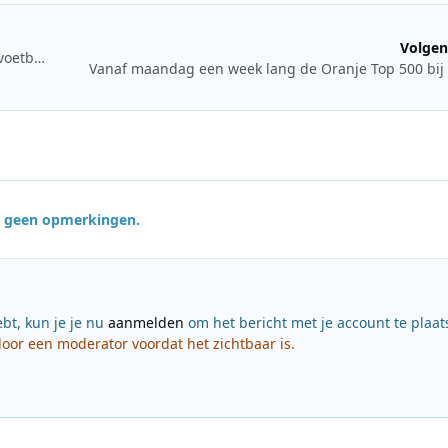
Volgen
Tom Egbers komt met een vierdelige podcast ter ere van EK voetbal: 'Vergeten Helden'
Vanaf maandag een week lang de Oranje Top 500 bij
jn geen opmerkingen.
ebt, kun je je nu
aanmelden
om het bericht met je account te plaat
or een moderator voordat het zichtbaar is.