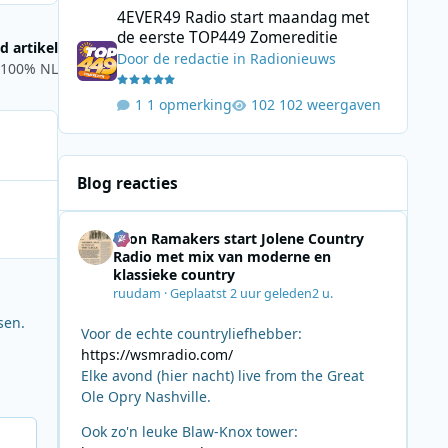
4EVER49 Radio start maandag met
de eerste TOP449 Zomereditie
d artikel
Door
de redactie
in
Radionieuws
 100% NL
1 opmerking
102 weergaven
Blog reacties
Leon Ramakers start Jolene Country
Radio met mix van moderne en
klassieke country
ruudam
·
Geplaatst
2 uur geleden
2 u.
sen.
Voor de echte countryliefhebber:
https://wsmradio.com/
Elke avond (hier nacht) live from the Great
Ole Opry Nashville.
Ook zo'n leuke Blaw-Knox tower: