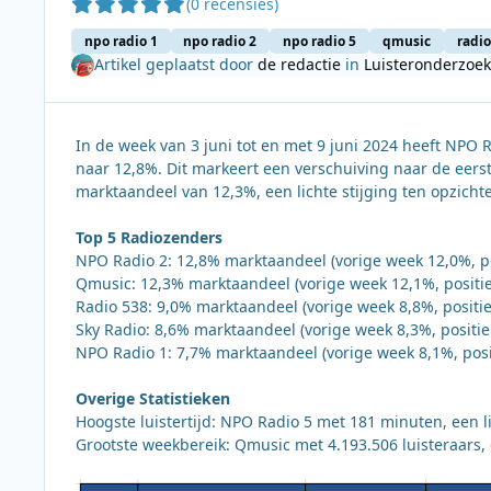
(0 recensies)
npo radio 1
npo radio 2
npo radio 5
qmusic
radio
Artikel geplaatst door
de redactie
in
Luisteronderzoek
In de week van 3 juni tot en met 9 juni 2024 heeft NPO
naar 12,8%. Dit markeert een verschuiving naar de eers
marktaandeel van 12,3%, een lichte stijging ten opzicht
Top 5 Radiozenders
NPO Radio 2: 12,8% marktaandeel (vorige week 12,0%, po
Qmusic: 12,3% marktaandeel (vorige week 12,1%, positie
Radio 538: 9,0% marktaandeel (vorige week 8,8%, positie
Sky Radio: 8,6% marktaandeel (vorige week 8,3%, positie
NPO Radio 1: 7,7% marktaandeel (vorige week 8,1%, posi
Overige Statistieken
Hoogste luistertijd: NPO Radio 5 met 181 minuten, een l
Grootste weekbereik: Qmusic met 4.193.506 luisteraars,