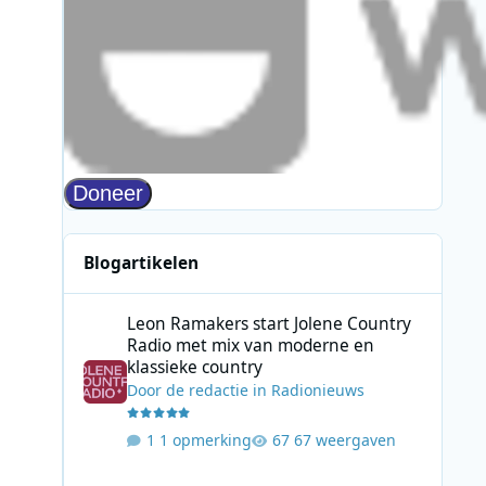
Blogartikelen
Leon Ramakers start Jolene Country Radio met mix van mo
Leon Ramakers start Jolene Country
Radio met mix van moderne en
klassieke country
Door
de redactie
in
Radionieuws
1 opmerking
67 weergaven
KL85 programmeert zomer vol historische zeezenderuitz