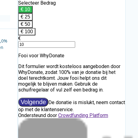
2,0%
en