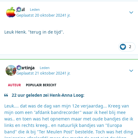
Author stats
Juul
Leden
Geplaatst
20 oktober 2024
1 jr.
Leuk Henk. "terug in de tijd".
2
Author stats
martinja
Leden
Geplaatst
21 oktober 2024
1 jr.
AUTEUR
POPULAIR BERICHT
22 uur geleden zei Henk-Anna Loog:
Leuk.... dat was de dag van mijn 12e verjaardag... Kreeg van
mijn oom een "afdank bandrecorder" waar ik heel blij mee
was.. en toen was het opnemen maar met oude bandjes die ik
links en rechts kreeg.. en natuurlijk bandjes van "Europa
band" die ik bij "Ter Meulen Post" bestelde. Toch was het ding