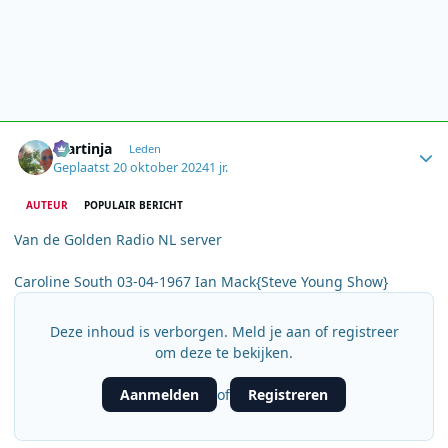
Author stats
martinja
Leden
Geplaatst
20 oktober 2024
1 jr.
AUTEUR
POPULAIR BERICHT
Van de Golden Radio NL server
Caroline South 03-04-1967 Ian Mack{Steve Young Show}
Deze inhoud is verborgen. Meld je aan of registreer
om deze te bekijken.
Aanmelden
Registreren
of