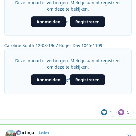
Deze inhoud is verborgen. Meld je aan of registreer
om deze te bekijken.
Aanmelden
Registreren
of
Caroline South 12-08-1967 Roger Day 1045-1109
Deze inhoud is verborgen. Meld je aan of registreer
om deze te bekijken.
Aanmelden
Registreren
of
1
5
Author stats
martinja
Leden