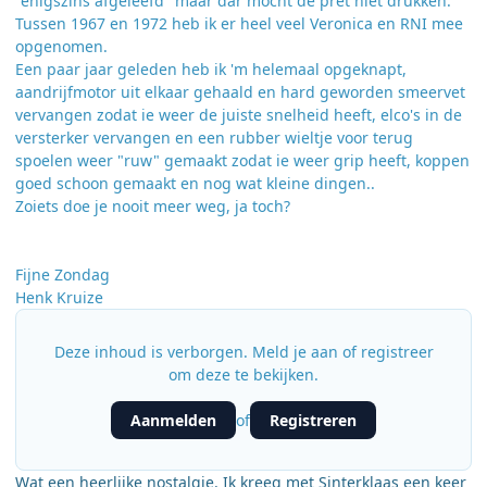
"enigszins afgeleefd" maar dar mocht de pret niet drukken.
Tussen 1967 en 1972 heb ik er heel veel Veronica en RNI mee
opgenomen.
Een paar jaar geleden heb ik 'm helemaal opgeknapt,
aandrijfmotor uit elkaar gehaald en hard geworden smeervet
vervangen zodat ie weer de juiste snelheid heeft, elco's in de
versterker vervangen en een rubber wieltje voor terug
spoelen weer "ruw" gemaakt zodat ie weer grip heeft, koppen
goed schoon gemaakt en nog wat kleine dingen..
Zoiets doe je nooit meer weg, ja toch?
Fijne Zondag
Henk Kruize
Deze inhoud is verborgen. Meld je aan of registreer
om deze te bekijken.
Aanmelden
Registreren
of
Wat een heerlijke nostalgie. Ik kreeg met Sinterklaas een keer