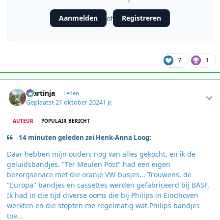
Aanmelden
Registreren
of
7
1
Author stats
martinja
Leden
Geplaatst
21 oktober 2024
1 jr.
AUTEUR
POPULAIR BERICHT
14 minuten geleden zei Henk-Anna Loog:
Daar hebben mijn ouders nog van alles gekocht, en ik de
geluidsbandjes. "Ter Meulen Post" had een eigen
bezorgservice met die oranje VW-busjes... Trouwens, de
"Europa" bandjes en cassettes werden gefabriceerd bij BASF.
Ik had in die tijd diverse ooms die bij Philips in Eindhoven
werkten en die stopten me regelmatig wat Philips bandjes
toe...