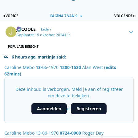
EERSTE PAGINA
L
VORIGE
PAGINA 7 VAN 9
VOLGENDE
Author stats
JOCOOLE
Leden
Geplaatst
19 oktober 2024
1 jr.
POPULAIR BERICHT
6 hours ago, martinja said:
Caroline Mebo
13
-06-1970
1200-1530
Alan West
(edits
62mins)
Deze inhoud is verborgen. Meld je aan of registreer
om deze te bekijken.
Aanmelden
Registreren
of
Caroline Mebo 13-06-1970
0724-0900
Roger Day