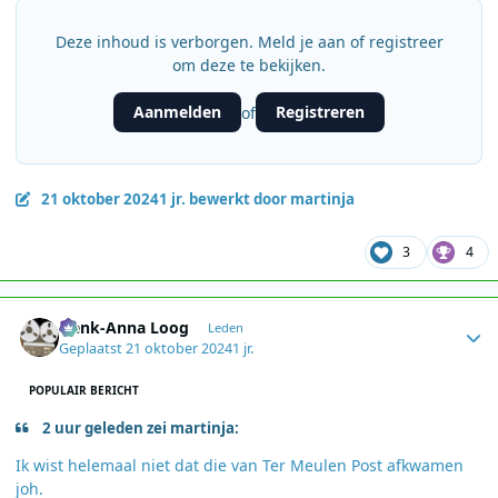
Deze inhoud is verborgen. Meld je aan of registreer
om deze te bekijken.
Aanmelden
Registreren
of
21 oktober 2024
1 jr.
bewerkt door martinja
3
4
Author stats
Henk-Anna Loog
Leden
Geplaatst
21 oktober 2024
1 jr.
POPULAIR BERICHT
2 uur geleden zei martinja:
Ik wist helemaal niet dat die van Ter Meulen Post afkwamen
joh.