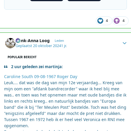
4
4
Author stats
Henk-Anna Loog
Leden
Geplaatst
20 oktober 2024
1 jr.
POPULAIR BERICHT
2 uur geleden zei martinja:
Caroline South 09-08-1967 Roger Day
Leuk.... dat was de dag van mijn 12e verjaardag... Kreeg van
mijn oom een "afdank bandrecorder" waar ik heel blij mee
was.. en toen was het opnemen maar met oude bandjes die ik
links en rechts kreeg.. en natuurlijk bandjes van "Europa
band" die ik bij "Ter Meulen Post" bestelde. Toch was het ding
"enigszins afgeleefd" maar dar mocht de pret niet drukken.
Tussen 1967 en 1972 heb ik er heel veel Veronica en RNI mee
opgenomen.