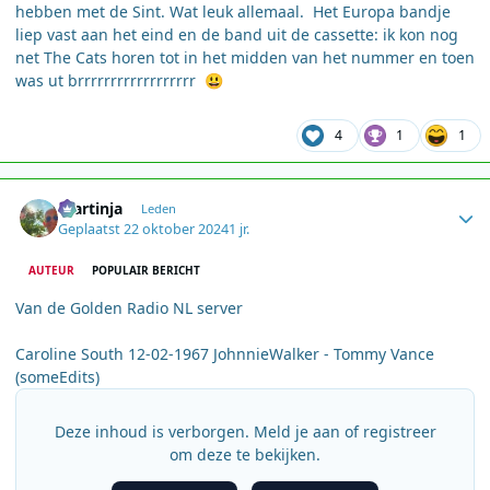
hebben met de Sint. Wat leuk allemaal. Het Europa bandje
liep vast aan het eind en de band uit de cassette: ik kon nog
net The Cats horen tot in het midden van het nummer en toen
was ut brrrrrrrrrrrrrrrrrr
😃
4
1
1
Author stats
martinja
Leden
Geplaatst
22 oktober 2024
1 jr.
AUTEUR
POPULAIR BERICHT
Van de Golden Radio NL server
Caroline South 12-02-1967 JohnnieWalker - Tommy Vance
(someEdits)
Deze inhoud is verborgen. Meld je aan of registreer
om deze te bekijken.