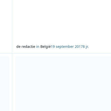
de redactie
in
België
19 september 2017
8 jr.
Lees meer over Sjors Fröhlich presenteert BNR SMART Radi