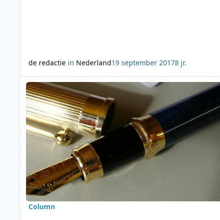
de redactie
in
Nederland
19 september 2017
8 jr.
Lees meer over Column Edwin Wendt: Wim Noordhoek hield z
Column