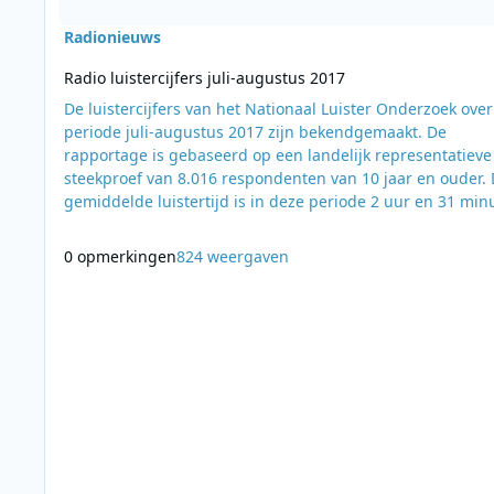
Radionieuws
Radio luistercijfers juli-augustus 2017
De luistercijfers van het Nationaal Luister Onderzoek over
periode juli-augustus 2017 zijn bekendgemaakt. De
rapportage is gebaseerd op een landelijk representatieve
steekproef van 8.016 respondenten van 10 jaar en ouder.
gemiddelde luistertijd is in deze periode 2 uur en 31 min
per dag. Stijgers: Classic FM, NPO Radio 1, NPO 3FM, NPO
Radio 5, ORN Radio, Radio 10 Dalers: 100% NL, E-power Radio,
0 opmerkingen
824 weergaven
Qmusic, Radio 538, Sky Radio Gelijk: BNR Nieuwsradio, NPO
Radio 2, NPO R