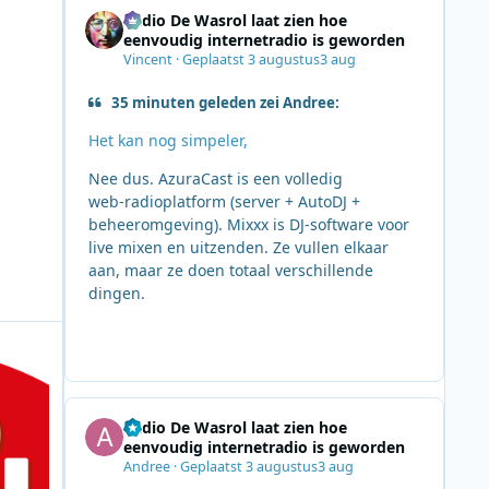
Radio De Wasrol laat zien hoe
eenvoudig internetradio is geworden
Vincent
·
Geplaatst
3 augustus
3 aug
35 minuten geleden zei Andree:
Het kan nog simpeler,
Nee dus. AzuraCast is een volledig
web‑radioplatform (server + AutoDJ +
beheeromgeving). Mixxx is DJ‑software voor
live mixen en uitzenden. Ze vullen elkaar
aan, maar ze doen totaal verschillende
dingen.
alent live op trein, tram en bus
Radio De Wasrol laat zien hoe
eenvoudig internetradio is geworden
Andree
·
Geplaatst
3 augustus
3 aug