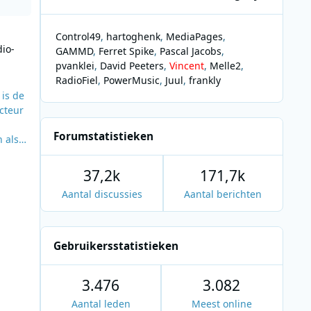
Control49
hartoghenk
MediaPages
io-
GAMMD
Ferret Spike
Pascal Jacobs
pvanklei
David Peeters
Vincent
Melle2
RadioFiel
PowerMusic
Juul
frankly
T
 is de
acteur
Forumstatistieken
 als
o
37,2k
171,7k
. De
Aantal discussies
Aantal berichten
Gebruikersstatistieken
3.476
3.082
Aantal leden
Meest online