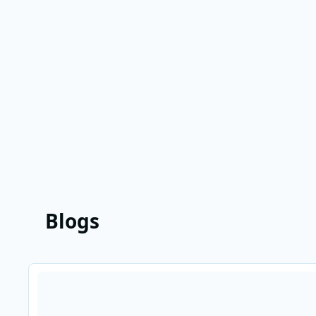
Blogs
Lees meer over Aandacht op NPO Radio 1 voor de Duitse ver