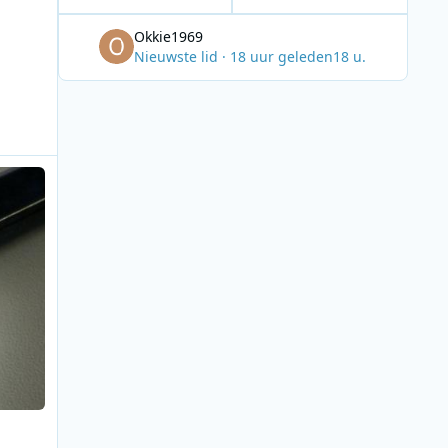
Okkie1969
Nieuwste lid
·
18 uur geleden
18 u.