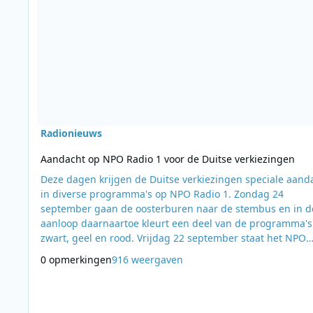
Radionieuws
Aandacht op NPO Radio 1 voor de Duitse verkiezingen
Deze dagen krijgen de Duitse verkiezingen speciale aand
in diverse programma's op NPO Radio 1. Zondag 24
september gaan de oosterburen naar de stembus en in d
aanloop daarnaartoe kleurt een deel van de programma's
zwart, geel en rood. Vrijdag 22 september staat het NPO
Radio 1-programma EenVandaag (AVROTROS) volledig in 
0 opmerkingen
916 weergaven
teken van de relatie Duitsland - Nederland. Van 14:00 tot
16:00 uur praat Suzanne Bosman op NPO Radio 1 met Dui
en Nederlandse gasten. De uitzending komt vanu