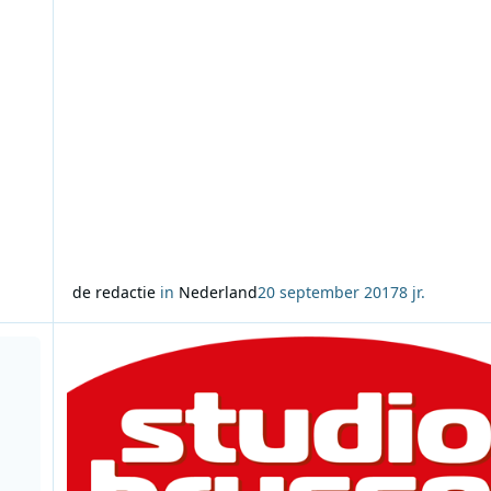
de redactie
in
Nederland
20 september 2017
8 jr.
ie en in het land
Lees meer over Studio Brussel zet jong, Belgisch muzikaal t