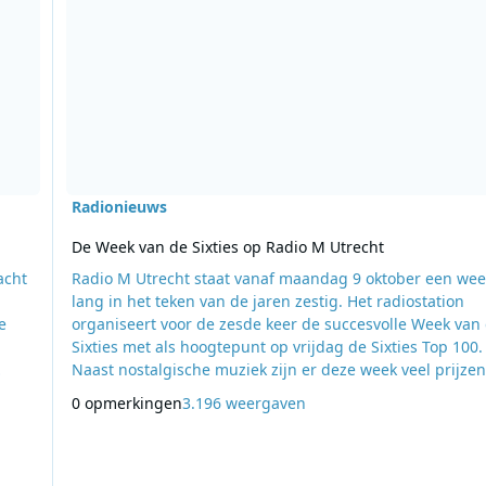
Radionieuws
De Week van de Sixties op Radio M Utrecht
acht
Radio M Utrecht staat vanaf maandag 9 oktober een wee
lang in het teken van de jaren zestig. Het radiostation
e
organiseert voor de zesde keer de succesvolle Week van
Sixties met als hoogtepunt op vrijdag de Sixties Top 100.
Naast nostalgische muziek zijn er deze week veel prijzen
het
winnen. Ook komen er veel bekende gasten bij Conny
0 opmerkingen
3.196 weergaven
Kraaijeveld in Aan Tafel!. Dus geniet en laat u verrassen
tse
tijdens de Week van de Sixties op Radio M Utrecht. Het is dit
jaar de zesde keer dat de radioze