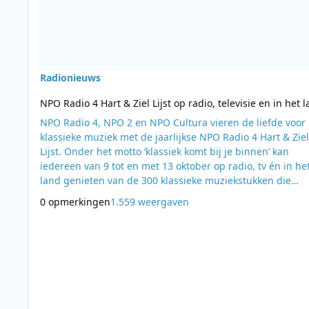
Radionieuws
NPO Radio 4 Hart & Ziel Lijst op radio, televisie en in het 
NPO Radio 4, NPO 2 en NPO Cultura vieren de liefde voor
klassieke muziek met de jaarlijkse NPO Radio 4 Hart & Ziel
Lijst. Onder het motto ‘klassiek komt bij je binnen’ kan
iedereen van 9 tot en met 13 oktober op radio, tv én in he
land genieten van de 300 klassieke muziekstukken die
mensen het meest raken, troosten of inspireren. Marwil
0 opmerkingen
1.559 weergaven
Straat, zendermanager NPO Radio 4: “Elk jaar bereiken w
meer mensen met de 300 mooiste klassieke werken: de 
Radio 4 Hart en Ziel Lijst. Het is