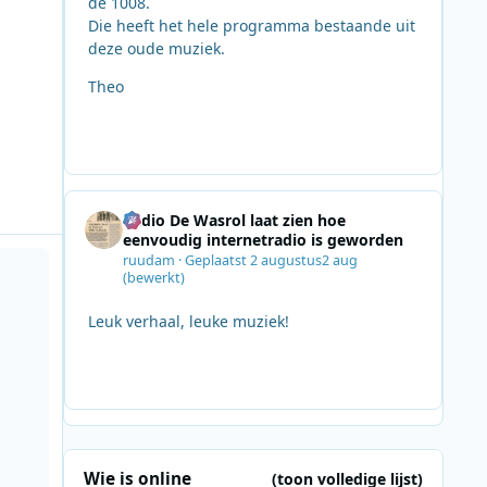
de 1008.
Die heeft het hele programma bestaande uit
deze oude muziek.
Theo
Radio De Wasrol laat zien hoe
eenvoudig internetradio is geworden
o op Next Radio-conferentie in Londen.
ruudam
·
Geplaatst
2 augustus
2 aug
(bewerkt)
Leuk verhaal, leuke muziek!
Wie is online
(toon volledige lijst)