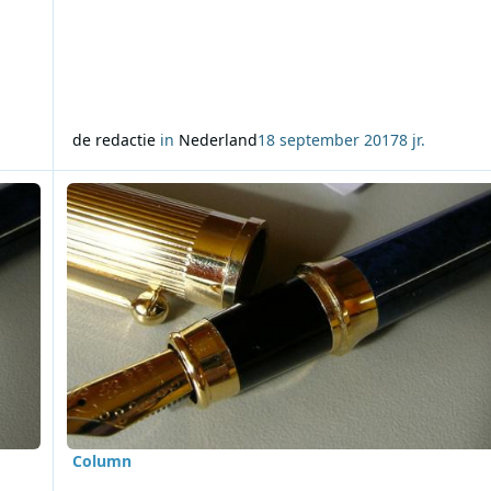
de redactie
in
Nederland
18 september 2017
8 jr.
ijn rug recht
Lees meer over Column Hans Knot: Vermaak in 1964
Column