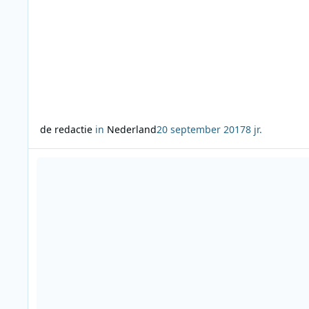
de redactie
in
Nederland
20 september 2017
8 jr.
Lees meer over Radio luistercijfers juli-augustus 2017