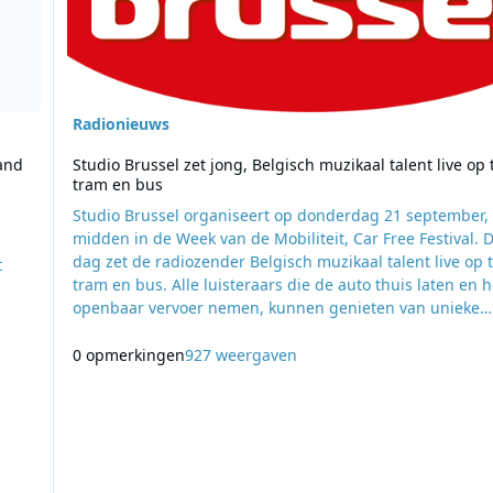
Radionieuws
land
Studio Brussel zet jong, Belgisch muzikaal talent live op 
tram en bus
Studio Brussel organiseert op donderdag 21 september,
midden in de Week van de Mobiliteit, Car Free Festival. D
dag zet de radiozender Belgisch muzikaal talent live op t
t
tram en bus. Alle luisteraars die de auto thuis laten en h
openbaar vervoer nemen, kunnen genieten van unieke
miniconcerten op verschillende locaties in Vlaanderen. 
e
meer Blackwave, Milo Meskens, Emma Bale, Felix Pallas 
0 opmerkingen
927 weergaven
NPO
Coely trakteren trein-, tram- en busgebruikers op live m
tijdens hun duurzame pendelrit.