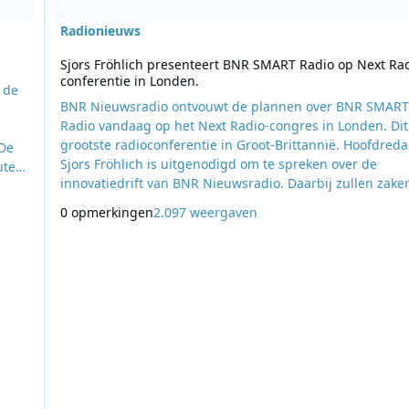
Radionieuws
Sjors Fröhlich presenteert BNR SMART Radio op Next Rad
conferentie in Londen.
 de
BNR Nieuwsradio ontvouwt de plannen over BNR SMAR
Radio vandaag op het Next Radio-congres in Londen. Dit
grootste radioconferentie in Groot-Brittannië. Hoofdred
 De
Sjors Fröhlich is uitgenodigd om te spreken over de
uten
innovatiedrift van BNR Nieuwsradio. Daarbij zullen zaken
VoizzUp, het Expert Podcast Netwerk en BNR Smart Radi
0 opmerkingen
2.097 weergaven
centraal staan. Fröhlich: “Ik ben erg trots dat we op Next
Radio mogen staan om BNR SMART Radio te presenteren
organisatie heeft ons uitgenodigd omdat ze