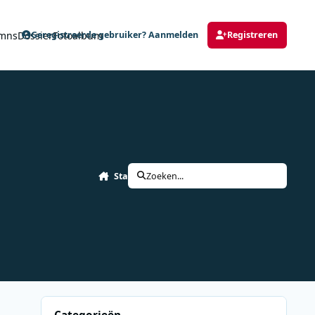
mns
Dossier
Fotoalbum
Geregistreerde gebruiker? Aanmelden
Registreren
Start
Zoeken...