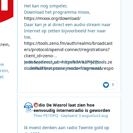
Het kan nog simpeler,
Download het programma mixxx,
https://mixxx.org/download/
Daar kan je al direct een audio stream naar
Internet op zetten bijvoorbeeld hier naar
toe,
https://tools.zeno.fm/auth/realms/broadcast
trein,
ers/protocol/openid-connect/registrations?
client_id=zeno-
tools&redirect_uri=https%3A%2F%2Ftools.ze
Je knoopt een usb microfoon aan je pc
ie
no.fm%2F&response_mode=fragment&respo
download wat muziek en zenden maar.
rein,
nse_type=code&scope=openid
et
1
Onder
en
uziek
Radio De Wasrol laat zien hoe
eenvoudig internetradio is geworden
Theo PE1OPQ
·
Geplaatst
3 augustus
3 aug
Ik moest denken aan radio Twente gold op