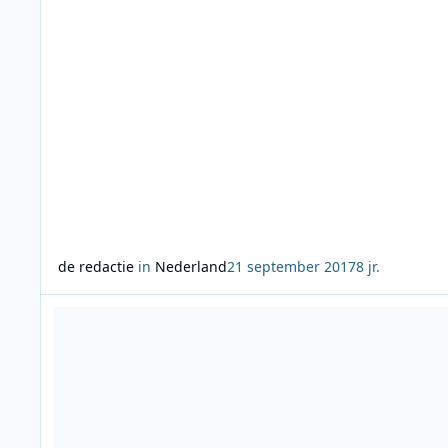
de redactie
in
Nederland
21 september 2017
8 jr.
Lees meer over NPO Radio 4 Hart & Ziel Lijst op radio, televis