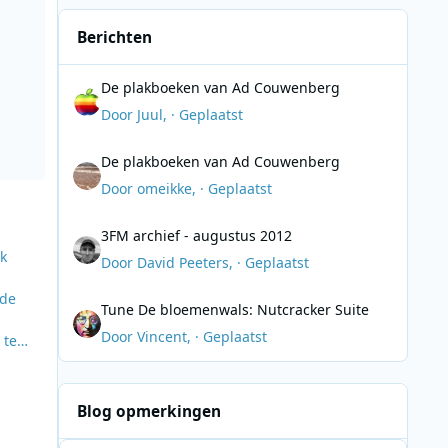
Berichten
De plakboeken van Ad Couwenberg
De plakboeken van Ad Couwenberg
Door
Juul
, ·
Geplaatst
De plakboeken van Ad Couwenberg
De plakboeken van Ad Couwenberg
Door
omeikke
, ·
Geplaatst
3FM archief - augustus 2012
3FM archief - augustus 2012
k
Door
David Peeters
, ·
Geplaatst
Tune De bloemenwals: Nutcracker Suite
 de
Tune De bloemenwals: Nutcracker Suite
Door
Vincent
, ·
Geplaatst
 te
Blog opmerkingen