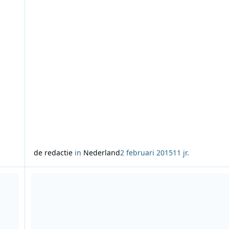
de redactie
in
Nederland
2 februari 2015
11 jr.
voering van Schuberts meesterwerk
Lees meer over Ruud Feltkamp heeft de meest verleidelijke