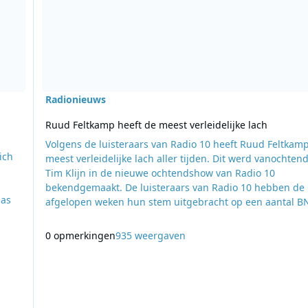
Radionieuws
Ruud Feltkamp heeft de meest verleidelijke lach
Volgens de luisteraars van Radio 10 heeft Ruud Feltkam
ich
meest verleidelijke lach aller tijden. Dit werd vanochten
Tim Klijn in de nieuwe ochtendshow van Radio 10
bekendgemaakt. De luisteraars van Radio 10 hebben de
ias
afgelopen weken hun stem uitgebracht op een aantal BN
met een verleidelijke lach. GTST-acteur Ruud Feltkamp k
 het
maar liefst 31% van de stemmen. Hij werd op de voet ge
0 opmerkingen
935 weergaven
e
door acteur Manuel Broekman, hij kreeg 20% van de
stemmen. Ook Humberto Tan viel in de smaak, hij