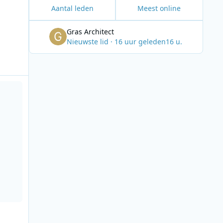
Aantal leden
Meest online
Gras Architect
Nieuwste lid
·
16 uur geleden
16 u.
ion in the World