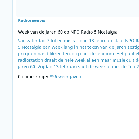
Radionieuws
Week van de Jaren 60 op NPO Radio 5 Nostalgia
Van zaterdag 7 tot en met vrijdag 13 februari staat NPO R
5 Nostalgia een week lang in het teken van de jaren zesti
programma’s blikken terug op het decennium. Het publie
radiostation draait de hele week alleen maar muziek uit d
jaren 60. Vrijdag 13 februari sluit de week af met de Top 
van de Jaren 60, die door luisteraars wordt samengesteld.
0 opmerkingen
856 weergaven
Stemmen op favoriete evergreens voor de Top 200 kan va
nu. Tot donderdag 12 februari 12:00 uur kunnen luisteraars
via de website ste