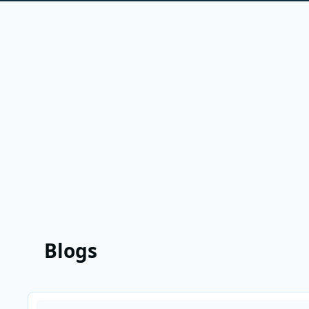
Blogs
Lees meer over De Stemband is terug bij Radio Veronica