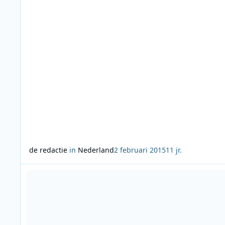
gegarandeerd uit. Website: www.radioveronica.nl
de redactie
in
Nederland
2 februari 2015
11 jr.
Lees meer over NPO Radio 4 luisteraars kiezen mooiste uit