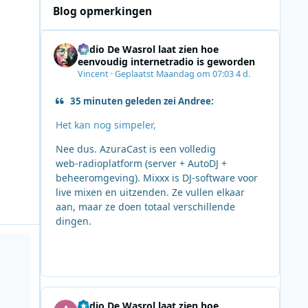
Blog opmerkingen
Radio De Wasrol laat zien hoe
eenvoudig internetradio is geworden
Vincent
·
Geplaatst
Maandag om 07:03
4 d.
35 minuten geleden zei Andree:
Het kan nog simpeler,
Nee dus. AzuraCast is een volledig
web‑radioplatform (server + AutoDJ +
beheeromgeving). Mixxx is DJ‑software voor
live mixen en uitzenden. Ze vullen elkaar
aan, maar ze doen totaal verschillende
dingen.
 lach
Radio De Wasrol laat zien hoe