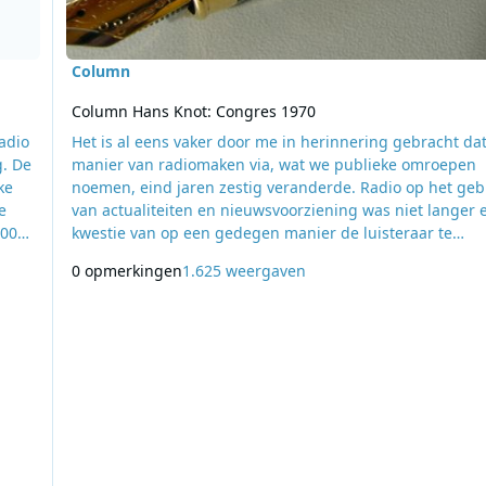
Column
Column Hans Knot: Congres 1970
adio
Het is al eens vaker door me in herinnering gebracht da
g. De
manier van radiomaken via, wat we publieke omroepen
ke
noemen, eind jaren zestig veranderde. Radio op het geb
e
van actualiteiten en nieuwsvoorziening was niet langer 
200
kwestie van op een gedegen manier de luisteraar te
informeren maar ook duidelijk daar een eigen mening a
0 opmerkingen
1.625 weergaven
naf
te voegen. Dit laatste gebeurde in die tijd vooral door e
serie programmamakers die in dienstverband of op free
basis werkten voor de VARA en de VPRO. O