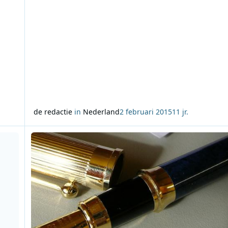
de redactie
in
Nederland
2 februari 2015
11 jr.
gia
Lees meer over Column Hans Knot: Congres 1970