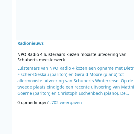
Radionieuws
NPO Radio 4 luisteraars kiezen mooiste uitvoering van
Schuberts meesterwerk
Luisteraars van NPO Radio 4 kozen een opname met Dietr
Fischer-Dieskau (bariton) en Gerald Moore (piano) tot
allermooiste uitvoering van Schuberts Winterreise. Op de
tweede plaats eindigde een recente uitvoering van Matth
Goerne (bariton) en Christoph Eschenbach (piano). De
publieke klassieke muziekzender draait vanaf maandag in
0 opmerkingen
1.702 weergaven
NPO Radio 4 programma Passaggio de vier meest geliefd
uitvoeringen van Schuberts Winterreise, gekozen door
luisteraars. Deze week draait NPO Radio 4 in Pa