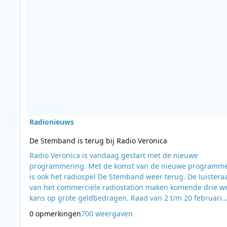
Radionieuws
De Stemband is terug bij Radio Veronica
Radio Veronica is vandaag gestart met de nieuwe
programmering. Met de komst van de nieuwe programm
is ook het radiospel De Stemband weer terug. De luistera
van het commerciële radiostation maken komende drie w
kans op grote geldbedragen. Raad van 2 t/m 20 februari
iedere dag tussen 07:00 en 20:00 uur de stem en win de
0 opmerkingen
700 weergaven
actuele jackpot. Deze kan oplopen tot wel € 25.000,- en ga