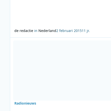
de redactie
in
Nederland
2 februari 2015
11 jr.
Lees meer over Radiozender Klara reikt “Klara’s” uit
Radionieuws