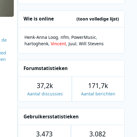
Wie is online
(toon volledige lijst)
Henk-Anna Loog
nfm
PowerMusic
t de
hartoghenk
Vincent
Juul
Will Stevens
ied
een
Forumstatistieken
an toe
en
37,2k
171,7k
lance
Aantal discussies
Aantal berichten
Gebruikersstatistieken
3.473
3.082