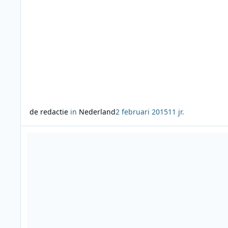
de redactie
in
Nederland
2 februari 2015
11 jr.
Lees meer over Week van de Jaren 60 op NPO Radio 5 Nostal