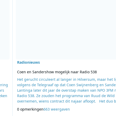
Radionieuws
Coen en Sandershow mogelijk naar Radio 538
Het gerucht circuleert al langer in Hilversum, maar het li
ering
volgens de Telegraaf op dat Coen Swijnenberg en Sande
ars
Lantinga later dit jaar de overstap maken van NPO 3FM 
eken
Radio 538. Ze zouden het programma van Ruud de Wild
overnemen, wiens contract dit najaar afloopt. Het duo begon
in 2006 bij NPO 3FM met de middagshow als vervanger 
0 opmerkingen
663 weergaven
at er
Wouter van der Goes, die toen naar Q-music vertrok.