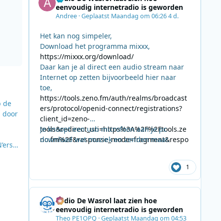
eenvoudig internetradio is geworden
Andree
·
Geplaatst
Maandag om 06:26
4 d.
Het kan nog simpeler,
Download het programma mixxx,
https://mixxx.org/download/
Daar kan je al direct een audio stream naar
Internet op zetten bijvoorbeeld hier naar
toe,
https://tools.zeno.fm/auth/realms/broadcast
p de
ers/protocol/openid-connect/registrations?
d door
client_id=zeno-
tools&redirect_uri=https%3A%2F%2Ftools.ze
Je knoopt een usb microfoon aan je pc
no.fm%2F&response_mode=fragment&respo
download wat muziek en zenden maar.
’ers
nse_type=code&scope=openid
reeg
volgd
1
Radio De Wasrol laat zien hoe
eenvoudig internetradio is geworden
Theo PE1OPQ
·
Geplaatst
Maandag om 04:53