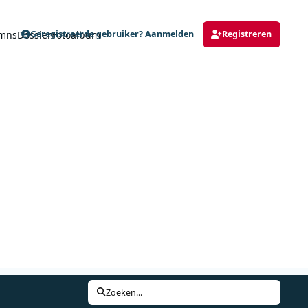
mns
Dossier
Fotoalbum
Geregistreerde gebruiker? Aanmelden
Registreren
Zoeken...