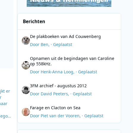
Berichten
De plakboeken van Ad Couwenberg
De plakboeken van Ad Couwenberg
Door
Ben
, ·
Geplaatst
Opnamen uit de begindagen van Caroline op 558kHz.
Opnamen uit de begindagen van Caroline
op 558kHz.
Door
Henk-Anna Loog
, ·
Geplaatst
3FM archief - augustus 2012
3FM archief - augustus 2012
jkt er
Door
David Peeters
, ·
Geplaatst
r
naar
Farage en Clacton on Sea
Farage en Clacton on Sea
Door
Piet van der Vooren
, ·
Geplaatst
van