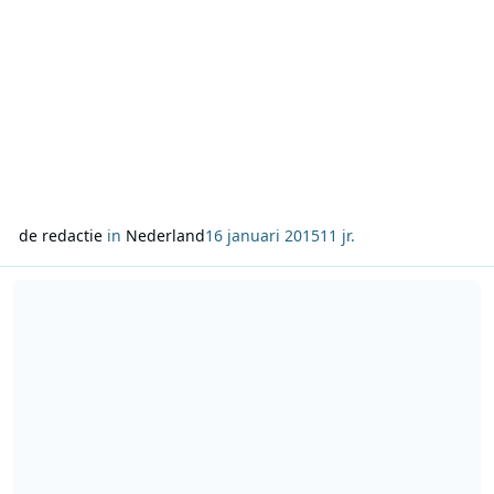
de redactie
in
Nederland
16 januari 2015
11 jr.
Lees meer over Nieuwe programmering Sterren.nl Radio