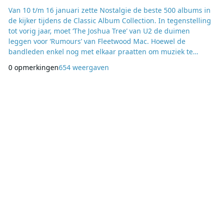
Van 10 t/m 16 januari zette Nostalgie de beste 500 albums in
de kijker tijdens de Classic Album Collection. In tegenstelling
tot vorig jaar, moet ‘The Joshua Tree’ van U2 de duimen
leggen voor ‘Rumours’ van Fleetwood Mac. Hoewel de
bandleden enkel nog met elkaar praatten om muziek te
maken en de opnames van het album meer dan een jaar
0 opmerkingen
654 weergaven
duurden, leverde Fleetwood Mac met hun elfde studioalbum
een onwaarschijnlijk meesterwerk af. Wereldwijd gingen
meer dan 45 miljoen exemplaren van ‘Rumours’ ov