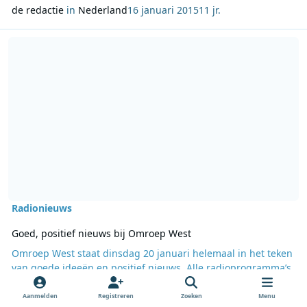
de redactie
in
Nederland
16 januari 2015
11 jr.
Lees meer over Goed, positief nieuws bij Omroep West
Radionieuws
Goed, positief nieuws bij Omroep West
Omroep West staat dinsdag 20 januari helemaal in het teken
van goede ideeën en positief nieuws. Alle radioprogramma’s
komen die dag van 06:30 uur tot 19:00 uur live vanuit het
Circustheater in Den Haag, tijdens de 8ste editie van Big
Aanmelden
Registreren
Zoeken
Menu