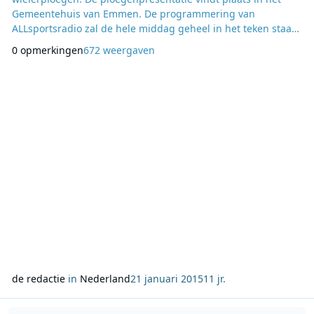
Gemeentehuis van Emmen. De programmering van
ALLsportsradio zal de hele middag geheel in het teken staan
van deze presentatie. De sportzender brengt vanaf 12:00 uur
0 opmerkingen
672 weergaven
in het dagelijkse sportprogramma ‘ALLsportsradio LIVE!’ live
reportages vanuit Emmen en vanaf 14:00 uur wordt de
ploegenpresentatie rechtstreeks uitgezonden. De Ra
de redactie
in
Nederland
21 januari 2015
11 jr.
Lees meer over Winnaar ‘Een Jaar Gratis Leven’ van Sky Radio