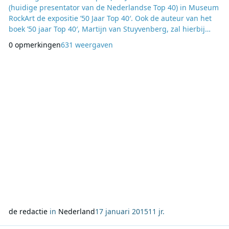
(huidige presentator van de Nederlandse Top 40) in Museum
RockArt de expositie ’50 Jaar Top 40′. Ook de auteur van het
boek ’50 jaar Top 40′, Martijn van Stuyvenberg, zal hierbij
aanwezig zijn. In het museum in Hoek van Holland staat de
0 opmerkingen
631 weergaven
Top 40 de komende maanden centraal. Aan de hand van o.a.
de gedrukte exemplaren, alarmschijven, awards, ontwerpen,
T-shirts, speciale uitgaven en Top 40 num
de redactie
in
Nederland
17 januari 2015
11 jr.