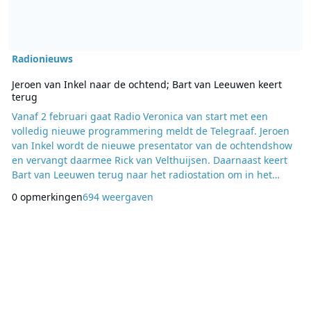
Radionieuws
Jeroen van Inkel naar de ochtend; Bart van Leeuwen keert
terug
Vanaf 2 februari gaat Radio Veronica van start met een
volledig nieuwe programmering meldt de Telegraaf. Jeroen
van Inkel wordt de nieuwe presentator van de ochtendshow
en vervangt daarmee Rick van Velthuijsen. Daarnaast keert
Bart van Leeuwen terug naar het radiostation om in het
weekend Goud van oud te presenteren. Niet alleen de
0 opmerkingen
694 weergaven
ochtendshow gaat op de schop, de hele programmering
wordt omgegooid. Rick van Velthuijsen verhuisd naar het
weekend om in de namiddag een programma te doen. Verva