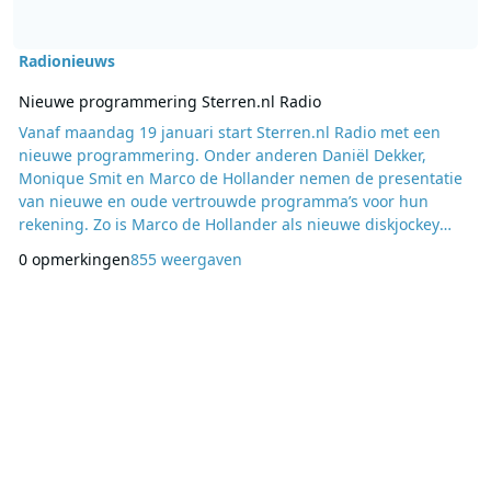
Radionieuws
Nieuwe programmering Sterren.nl Radio
Vanaf maandag 19 januari start Sterren.nl Radio met een
nieuwe programmering. Onder anderen Daniël Dekker,
Monique Smit en Marco de Hollander nemen de presentatie
van nieuwe en oude vertrouwde programma’s voor hun
rekening. Zo is Marco de Hollander als nieuwe diskjockey
iedere zaterdag- en zondagochtend tussen 10:00 en 12:00
0 opmerkingen
855 weergaven
uur te horen in het programma De SterrenCarrousel en is
het befaamde programma Gouden Uren iedere werkdag te
beluisteren tussen 10:00 en 12:00 uur. Daniël Dekker
presenteert