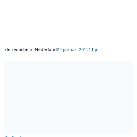
de redactie
in
Nederland
22 januari 2015
11 jr.
Lees meer over Crisisweek op MNM