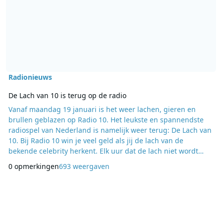
Radionieuws
De Lach van 10 is terug op de radio
Vanaf maandag 19 januari is het weer lachen, gieren en
brullen geblazen op Radio 10. Het leukste en spannendste
radiospel van Nederland is namelijk weer terug: De Lach van
10. Bij Radio 10 win je veel geld als jij de lach van de
bekende celebrity herkent. Elk uur dat de lach niet wordt
geraden, wordt de Lach 100 euro méér waard. Dus raad je
0 opmerkingen
693 weergaven
rijk en doe mee met de Lach van 10. De winnares van de
vorige keer was Sanne Krijger. Ze won €22.300,- na vier
zenuwslopende weken waarin de Lach maar niet w