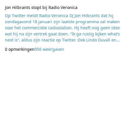
Jon Hilbrants stopt bij Radio Veronica
Op Twitter meldt Radio Veronica DJ Jon Hilbrants dat hij
zondagavond 18 januari zijn laatste programma zal maken
voor het commerciële radiostation. Hij heeft nog geen idee
wat hij na zijn vertrek gaat doen. “Ik ga rustig kijken what’s
next is”, aldus zijn reactie op Twitter. Ook Lindo Duvall en
Mark van der Molen gaan het station verlaten. Het contract
0 opmerkingen
956 weergaven
van Duval wordt niet verlengd, Van der Molen maakt de
overstap naar NPO 3FM. Op 2 februari gaat bij Radio
Veronica de nieuwe programmering van st