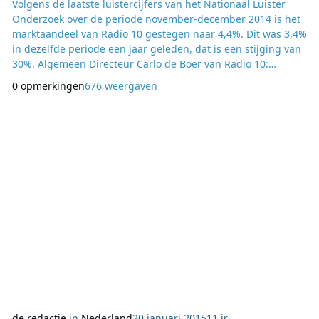
Volgens de laatste luistercijfers van het Nationaal Luister
Onderzoek over de periode november-december 2014 is het
marktaandeel van Radio 10 gestegen naar 4,4%. Dit was 3,4%
in dezelfde periode een jaar geleden, dat is een stijging van
30%. Algemeen Directeur Carlo de Boer van Radio 10:
“Ondanks het geweld van onze collega’s met de kerstmuziek,
0 opmerkingen
676 weergaven
Serious Request en de Top 2000, is het marktaandeel van
Radio 10 in de meest concurrerende radio periode van het
jaar opnieuw goed gestegen. Dat belooft
de redactie
in
Nederland
20 januari 2015
11 jr.