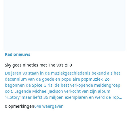
Radionieuws
Sky goes nineties met The 90’s @ 9
De jaren 90 staan in de muziekgeschiedenis bekend als het
decennium van de goede en populaire popmuziek. Zo
begonnen de Spice Girls, de best verkopende meidengroep
ooit. Legende Michael Jackson verkocht van zijn album
‘HIStory’ maar liefst 36 miljoen exemplaren en werd de Top
40 21 weken wat meer zomers door de ‘Lambada’ van Kaoma.
0 opmerkingen
648 weergaven
En dan hebben we het nog niet de ‘weet je nog platen’: ‘Can’t
Touch This’ van MC Hammer, ‘Summer of ’69’ van Bryan
Adams en ‘Dromen Zijn Bedrog’ van Marco Borsato. Al