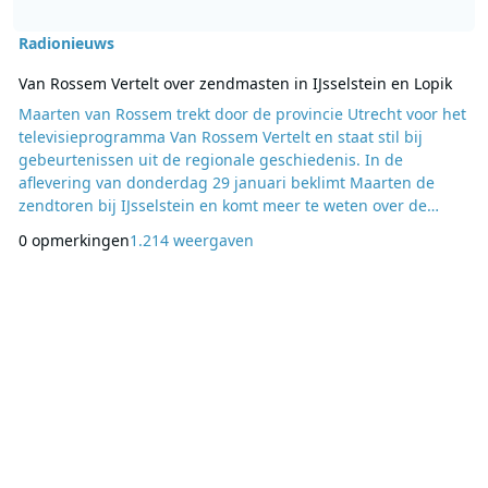
Radionieuws
Van Rossem Vertelt over zendmasten in IJsselstein en Lopik
Maarten van Rossem trekt door de provincie Utrecht voor het
televisieprogramma Van Rossem Vertelt en staat stil bij
gebeurtenissen uit de regionale geschiedenis. In de
aflevering van donderdag 29 januari beklimt Maarten de
zendtoren bij IJsselstein en komt meer te weten over de
geschiedenis van het zenden in onze regio. Hij ontdekt in
0 opmerkingen
1.214 weergaven
deze aflevering hoe zendmasten in de jaren dertig onderdeel
van het Utrechtse landschap zijn geworden en hoe de radio-
omroep hier invloed op heeft gehad. Maarten b