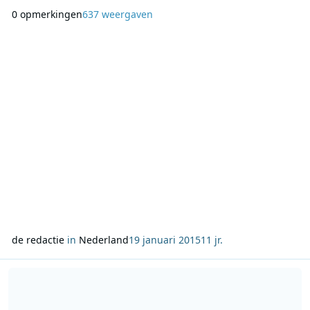
een Nederlandse commerciële regionale radiozender die 24
0 opmerkingen
637 weergaven
uur per dag prettige pop en rockmuziek van nu uitzendt,
afgewisseld met klassiekers, weerberichten,
verkeersinformatie en regionaal nieuws. De zender was al
sinds 1 ma
de redactie
in
Nederland
19 januari 2015
11 jr.
Lees meer over Sky goes nineties met The 90’s @ 9