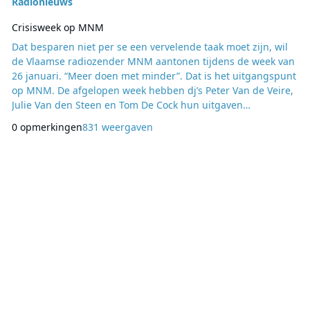
Radionieuws
Crisisweek op MNM
Dat besparen niet per se een vervelende taak moet zijn, wil
de Vlaamse radiozender MNM aantonen tijdens de week van
26 januari. “Meer doen met minder”. Dat is het uitgangspunt
op MNM. De afgelopen week hebben dj’s Peter Van de Veire,
Julie Van den Steen en Tom De Cock hun uitgaven
bijgehouden. Op maandag 26 januari houdt een
0 opmerkingen
831 weergaven
budgetcoach die kosten tegen het licht. Hoe kunnen ze het
met minder doen? En lukt het hen ook om een week lang
drastisch te besparen In Kwistet geeft Ann Reymen de
MNM-