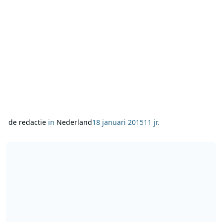
de redactie
in
Nederland
18 januari 2015
11 jr.
Lees meer over Edwin Diergaarde stopt op NPO Radio 2