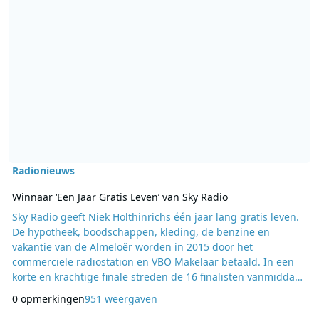
Radionieuws
Winnaar ‘Een Jaar Gratis Leven’ van Sky Radio
Sky Radio geeft Niek Holthinrichs één jaar lang gratis leven.
De hypotheek, boodschappen, kleding, de benzine en
vakantie van de Almeloër worden in 2015 door het
commerciële radiostation en VBO Makelaar betaald. In een
korte en krachtige finale streden de 16 finalisten vanmiddag
om de enorme hoofdprijs. Niek Holthinrichs voerde als eerste
0 opmerkingen
951 weergaven
de winnende code in. Niek: ‘Dit is bizar. Ik mocht als eerste