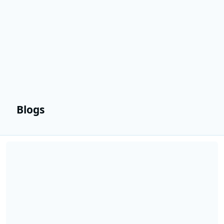
Blogs
Lees meer over Jeroen van Inkel naar de ochtend; Bart van Leeuwe