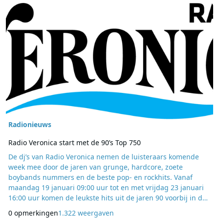
Lees meer over Radio Veronica start met de 90’s Top 750
Radionieuws
Radio Veronica start met de 90’s Top 750
De dj’s van Radio Veronica nemen de luisteraars komende
week mee door de jaren van grunge, hardcore, zoete
boybands nummers en de beste pop- en rockhits. Vanaf
maandag 19 januari 09:00 uur tot en met vrijdag 23 januari
16:00 uur komen de leukste hits uit de jaren 90 voorbij in de
90’s Top 750. De hitlijst is door de luisteraars van Radio
0 opmerkingen
1.322 weergaven
Veronica samengesteld. Vorig jaar stemden de luisteraars