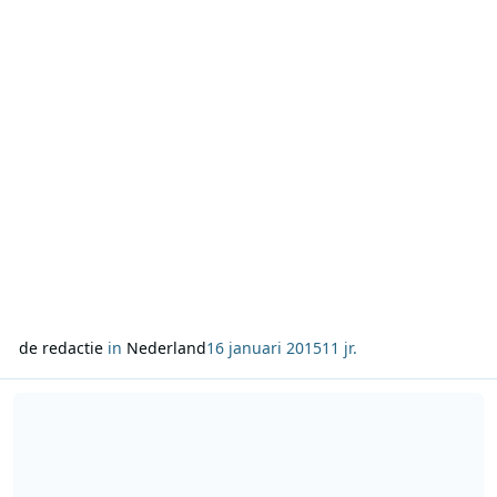
het meeste op Guns N’Roses met November Rain. De
nummer 2 was U2 met One en Anouk met Nobody’s Wife sto
de redactie
in
Nederland
16 januari 2015
11 jr.
Lees meer over De Lach van 10 is terug op de radio