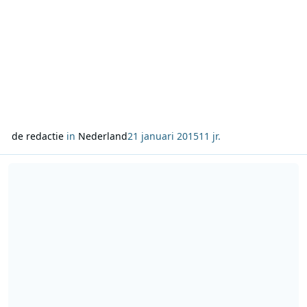
de redactie
in
Nederland
21 januari 2015
11 jr.
Lees meer over Van Rossem Vertelt over zendmasten in IJsselstein 