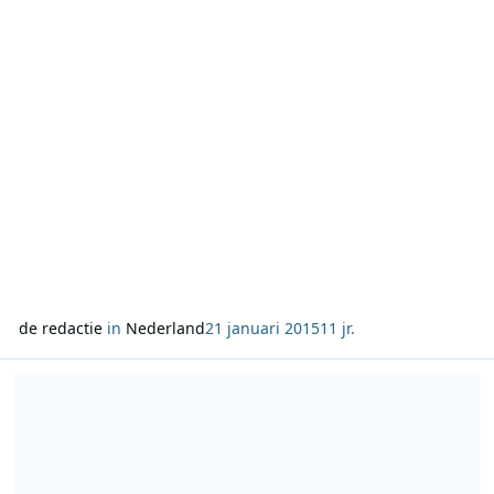
een verhuisdoos kiezen en pak meteen de doos met de
winnende code. Dit had ik nooit verwacht.’
de redactie
in
Nederland
21 januari 2015
11 jr.