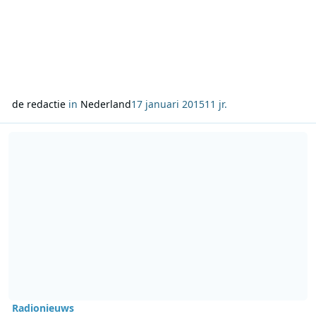
de redactie
in
Nederland
17 januari 2015
11 jr.
Lees meer over Jon Hilbrants stopt bij Radio Veronica
Radionieuws