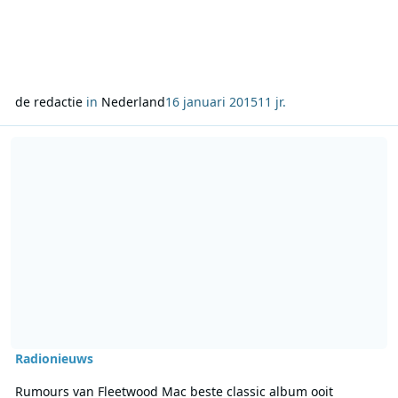
de redactie
in
Nederland
16 januari 2015
11 jr.
Lees meer over Rumours van Fleetwood Mac beste classic album o
Radionieuws
Rumours van Fleetwood Mac beste classic album ooit