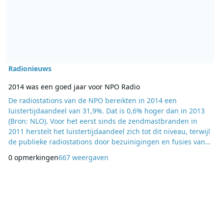
Radionieuws
De radiostations van de NPO bereikten in 2014 een
luistertijdaandeel van 31,9%. Dat is 0,6% hoger dan in 2013
(Bron: NLO). Voor het eerst sinds de zendmastbranden in
2011 herstelt het luistertijdaandeel zich tot dit niveau, terwijl
de publieke radiostations door bezuinigingen en fusies van
omroepen een ingrijpend vernieuwde programmering
0 opmerkingen
667 weergaven
presenteerden. Directeur NPO Radio Jan Westerhof: “NPO
3FM was in 2014 stabiel en sterk. De zender is favoriet bij
jongeren van 15 tot 34 en speelt een bela