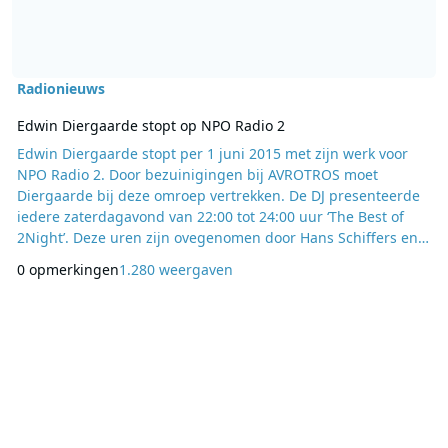
Radionieuws
Edwin Diergaarde stopt op NPO Radio 2
Edwin Diergaarde stopt per 1 juni 2015 met zijn werk voor
NPO Radio 2. Door bezuinigingen bij AVROTROS moet
Diergaarde bij deze omroep vertrekken. De DJ presenteerde
iedere zaterdagavond van 22:00 tot 24:00 uur ‘The Best of
2Night’. Deze uren zijn ovegenomen door Hans Schiffers en
Corné Klijn. Ook was hij de voice-over van het tv-programma
0 opmerkingen
1.280 weergaven
‘Ik Vertrek’. Dit wordt overgenomen door Daniël Dekker. Na 1
juni blijft Diergaarde nog te horen als DJ bij het commerciële
Radio Decibel. Verder gaat hij zic