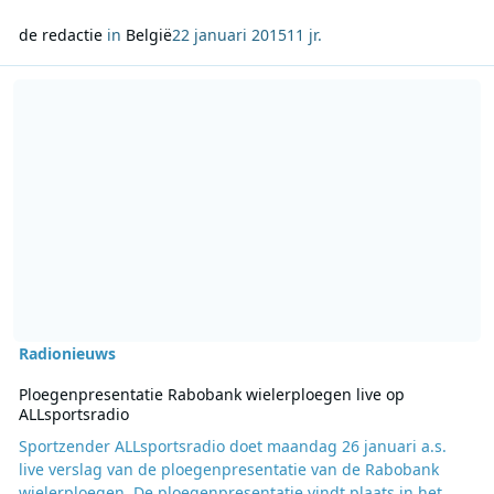
de redactie
in
België
22 januari 2015
11 jr.
Lees meer over Ploegenpresentatie Rabobank wielerploegen live o
Radionieuws
Ploegenpresentatie Rabobank wielerploegen live op
ALLsportsradio
Sportzender ALLsportsradio doet maandag 26 januari a.s.
live verslag van de ploegenpresentatie van de Rabobank
wielerploegen. De ploegenpresentatie vindt plaats in het