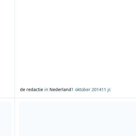
jaar. Klassiekers als Last Christmas van Wham! maar ook
actuelere kerst-hits zoals B
de redactie
in
Nederland
1 oktober 2014
11 jr.
cours
Lees meer over Marco Borsato geëerd met 100% NL Oeuvr