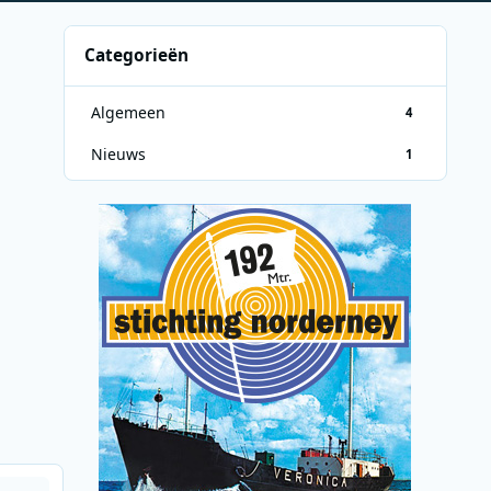
Categorieën
Algemeen
4
Nieuws
1
+