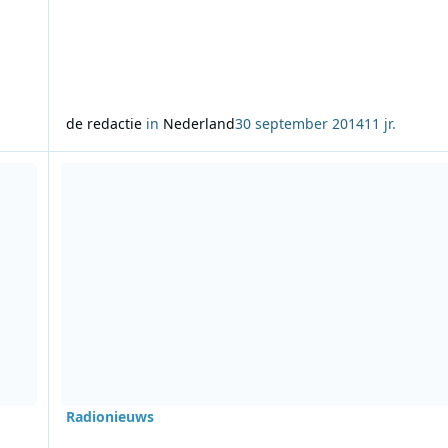
de redactie
in
Nederland
30 september 2014
11 jr.
Lees meer over Nieuwe radiostudio voor L1
Radionieuws