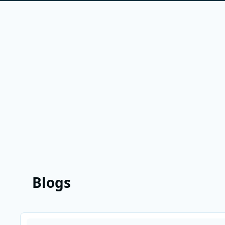
Blogs
Lees meer over Van der Snoek neemt tijdelijk waar bij Sky R