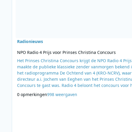
Radionieuws
NPO Radio 4 Prijs voor Prinses Christina Concours
Het Prinses Christina Concours krijgt de NPO Radio 4 Prijs.
maakte de publieke klassieke zender vanmorgen bekend 
het radioprogramma De Ochtend van 4 (KRO-NCRV), waar
directeur a.i. Jochem van Eeghen van het Prinses Christin
Concours te gast was. Radio 4 beloont het concours voor 
streven om klassieke muziek een weg te laten vinden naa
0 opmerkingen
998 weergaven
kinderen en jongeren. Zondag 8 maart 2015 reikt NPO Ra
de prijs uit tijdens een speciaal concert in Tivoli Vredenb
in Utrecht. Het Prinses