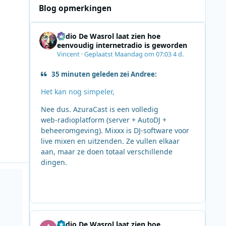
Blog opmerkingen
Radio De Wasrol laat zien hoe
eenvoudig internetradio is geworden
Vincent
·
Geplaatst
Maandag om 07:03
4 d.
35 minuten geleden zei Andree:
Het kan nog simpeler,
Nee dus. AzuraCast is een volledig
web‑radioplatform (server + AutoDJ +
beheeromgeving). Mixxx is DJ‑software voor
live mixen en uitzenden. Ze vullen elkaar
aan, maar ze doen totaal verschillende
dingen.
e Award
Radio De Wasrol laat zien hoe