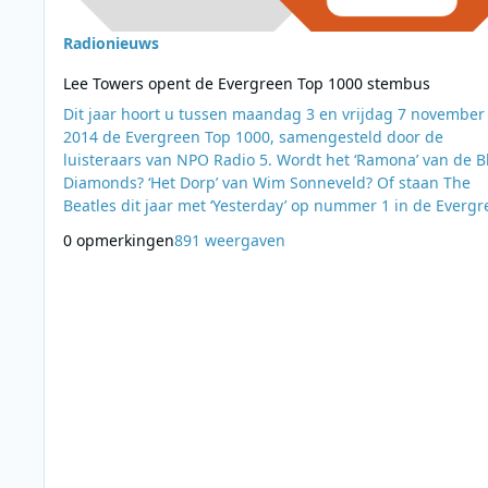
Radionieuws
Lee Towers opent de Evergreen Top 1000 stembus
Dit jaar hoort u tussen maandag 3 en vrijdag 7 november
2014 de Evergreen Top 1000, samengesteld door de
luisteraars van NPO Radio 5. Wordt het ‘Ramona’ van de B
Diamonds? ‘Het Dorp’ van Wim Sonneveld? Of staan The
Beatles dit jaar met ‘Yesterday’ op nummer 1 in de Everg
Top 1000? De luisteraar bepaalt ook dit jaar wat de moois
0 opmerkingen
891 weergaven
Evergreens zijn. De stemperiode wordt op maandag 6 okt
tussen 12:00 en 14:00 in de TinekeShow feestelijk geopen
door niemand minder dan Lee Towers. Meld u n