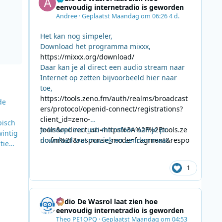
eenvoudig internetradio is geworden
Andree
·
Geplaatst
Maandag om 06:26
4 d.
Het kan nog simpeler,
Download het programma mixxx,
https://mixxx.org/download/
Daar kan je al direct een audio stream naar
Internet op zetten bijvoorbeeld hier naar
toe,
https://tools.zeno.fm/auth/realms/broadcast
de
ers/protocol/openid-connect/registrations?
client_id=zeno-
pisch
tools&redirect_uri=https%3A%2F%2Ftools.ze
Je knoopt een usb microfoon aan je pc
wintig
no.fm%2F&response_mode=fragment&respo
download wat muziek en zenden maar.
tie
nse_type=code&scope=openid
 bleef
ond 28
1
Radio De Wasrol laat zien hoe
eenvoudig internetradio is geworden
Theo PE1OPQ
·
Geplaatst
Maandag om 04:53