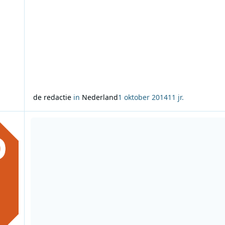
de redactie
in
Nederland
1 oktober 2014
11 jr.
embus
Lees meer over Dennis Hoebee program director Sublime 