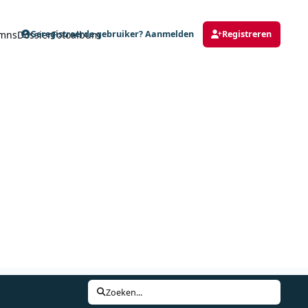
mns
Dossier
Fotoalbum
Geregistreerde gebruiker? Aanmelden
Registreren
Zoeken...