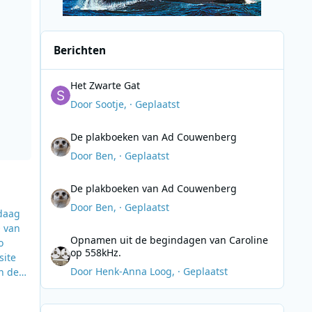
Berichten
Het Zwarte Gat
Het Zwarte Gat
Door
Sootje
, ·
Geplaatst
De plakboeken van Ad Couwenberg
De plakboeken van Ad Couwenberg
Door
Ben
, ·
Geplaatst
De plakboeken van Ad Couwenberg
De plakboeken van Ad Couwenberg
Door
Ben
, ·
Geplaatst
daag
O van
Opnamen uit de begindagen van Caroline op 558kHz.
Opnamen uit de begindagen van Caroline
o
op 558kHz.
site
Door
Henk-Anna Loog
, ·
Geplaatst
n der
adio
n het