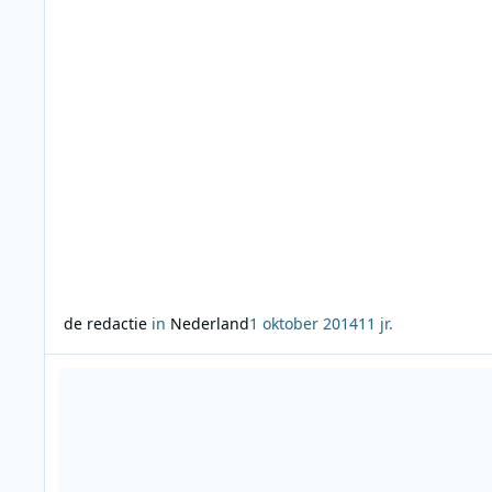
de redactie
in
Nederland
1 oktober 2014
11 jr.
Lees meer over NPO Radio 4 Prijs voor Prinses Christina Con