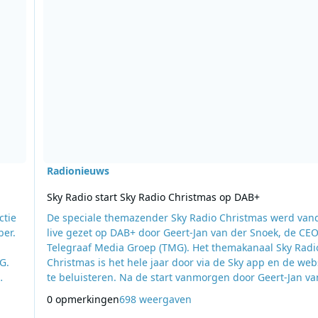
Radionieuws
Sky Radio start Sky Radio Christmas op DAB+
ctie
De speciale themazender Sky Radio Christmas werd van
ber.
live gezet op DAB+ door Geert-Jan van der Snoek, de CE
Telegraaf Media Groep (TMG). Het themakanaal Sky Radi
G.
Christmas is het hele jaar door via de Sky app en de web
te beluisteren. Na de start vanmorgen door Geert-Jan va
.nl
Snoek kunnen liefhebbers nu ook landelijk via digitale r
0 opmerkingen
698 weergaven
(DAB+) in de stemming komen voor de gezelligste tijd va