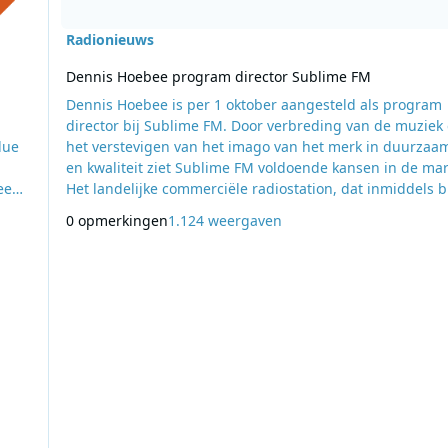
Radionieuws
Dennis Hoebee program director Sublime FM
Dennis Hoebee is per 1 oktober aangesteld als program
director bij Sublime FM. Door verbreding van de muziek
lue
het verstevigen van het imago van het merk in duurzaa
en kwaliteit ziet Sublime FM voldoende kansen in de mar
reen
Het landelijke commerciële radiostation, dat inmiddels b
te
twee jaar bestaat, wil verder groeien met deze impuls. “
0 opmerkingen
1.124 weergaven
ober
nieuwe program director heeft een prima achtergrond d
d
past bij de organisatie en de doelstellingen voor de ko
jaren”, aldus Erik Hallers, direc