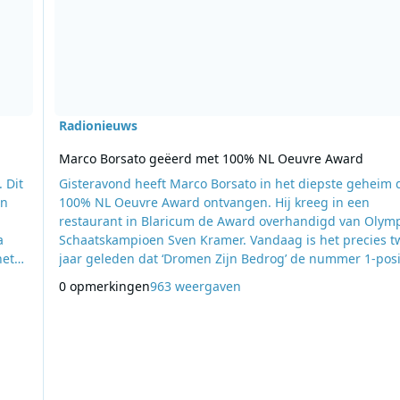
Radionieuws
Marco Borsato geëerd met 100% NL Oeuvre Award
 Dit
Gisteravond heeft Marco Borsato in het diepste geheim 
in
100% NL Oeuvre Award ontvangen. Hij kreeg in een
restaurant in Blaricum de Award overhandigd van Olym
a
Schaatskampioen Sven Kramer. Vandaag is het precies t
het
jaar geleden dat ‘Dromen Zijn Bedrog’ de nummer 1-posi
r
behaalde in de Top 40 en daar vervolgens dertien weken
0 opmerkingen
963 weergaven
dio 4
staan. Het werd de best verkochte single van 1994 en st
urg
weken in de Top 40. Sven Kramer overviel Marco tijdens een
zakelijke afspraak met zijn plat