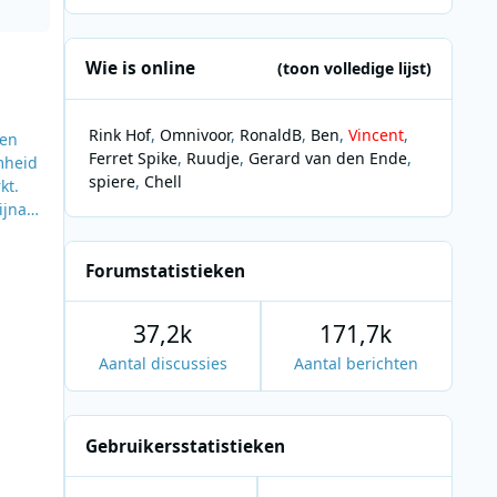
Wie is online
(toon volledige lijst)
Rink Hof
Omnivoor
RonaldB
Ben
Vincent
 en
Ferret Spike
Ruudje
Gerard van den Ende
mheid
spiere
Chell
kt.
ijna
De
ie
Forumstatistieken
mende
37,2k
171,7k
Aantal discussies
Aantal berichten
Gebruikersstatistieken