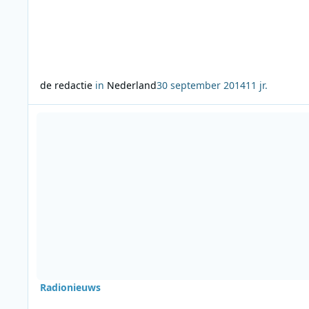
de redactie
in
Nederland
30 september 2014
11 jr.
Lees meer over Radio 10 groter dan Radio Veronica
Radionieuws