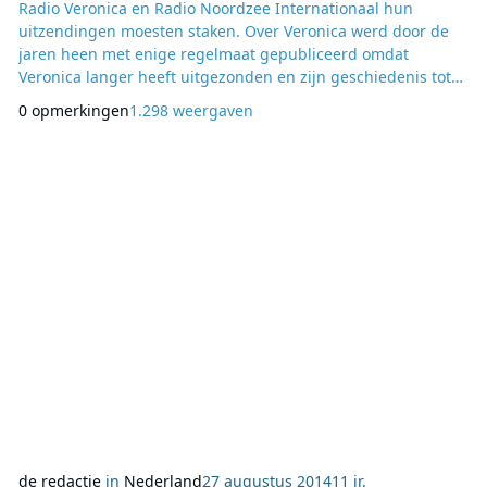
Radio Veronica en Radio Noordzee Internationaal hun
uitzendingen moesten staken. Over Veronica werd door de
jaren heen met enige regelmaat gepubliceerd omdat
Veronica langer heeft uitgezonden en zijn geschiedenis tot
op heden wist voort te zetten. Bij Radio Noordzee
0 opmerkingen
1.298 weergaven
Internationaal was dat niet het geval en daarom is het goed
dat nu nog eenmaal de hele geschiedenis rond het kleurrijke
zendschip MEBO II op papier is gezet. De turbulente ge
de redactie
in
Nederland
27 augustus 2014
11 jr.