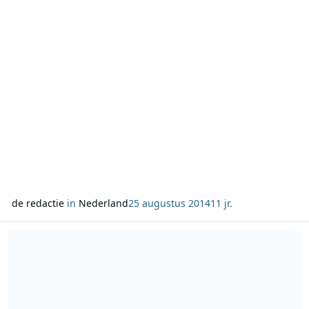
Kleinkinderen kunnen tot en met 14 septe
de redactie
in
Nederland
25 augustus 2014
11 jr.
Lees meer over Radio 1 start schooljaar met onderwijsweek