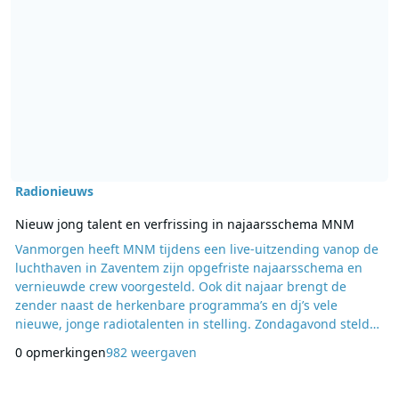
Radionieuws
Nieuw jong talent en verfrissing in najaarsschema MNM
Vanmorgen heeft MNM tijdens een live-uitzending vanop de
luchthaven in Zaventem zijn opgefriste najaarsschema en
vernieuwde crew voorgesteld. Ook dit najaar brengt de
zender naast de herkenbare programma’s en dj’s vele
nieuwe, jonge radiotalenten in stelling. Zondagavond stelde
Julie Van den Steen zich in Hotel M op Eén al voor als de
0 opmerkingen
982 weergaven
gloednieuwe “ochtendprinses” van De Grote Peter Van de
Veire Ochtendshow. Vandaag was haar vuurdoop en meteen
ging de ochtendshow al live vanop locatie. Vanuit de