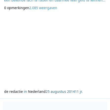
een bekende lach te raden en daarmee veel geld te winnen.
Van maandag 25 augustus tot en met zondag 14 september
0 opmerkingen
2.085 weergaven
hoor je elk uur ‘De Lach van 10’ op Radio 10. Je hoort een
bekend persoon uitgebreid lachen en als luisteraar moet je
raden van wie de lach is. Elke keer als de
de redactie
in
Nederland
25 augustus 2014
11 jr.
Lees meer over Nieuw jong talent en verfrissing in najaarssche