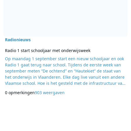
Radionieuws
Radio 1 start schooljaar met onderwijsweek
Op maandag 1 september start een nieuw schooljaar en ook
Radio 1 gaat terug naar school. Tijdens de eerste week van
september meten “De ochtend” en “Hautekiet” de staat van
het onderwijs in Vlaanderen. Elke dag live vanuit een andere
Vlaamse school. Hoe is het gesteld met de infrastructuur van
onze scholen? Hoeveel mensen hebben moeite om de
0 opmerkingen
903 weergaven
schoolfactuur te betalen? En is ons onderwijs gericht op de
arbeidsmarkt? Het is maar een greep uit de vele thema’s en
bijhorende vragen die Xavier Taveirne