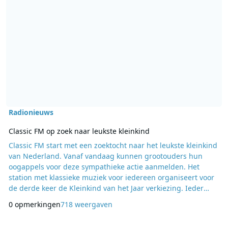
Radionieuws
Classic FM op zoek naar leukste kleinkind
Classic FM start met een zoektocht naar het leukste kleinkind
van Nederland. Vanaf vandaag kunnen grootouders hun
oogappels voor deze sympathieke actie aanmelden. Het
station met klassieke muziek voor iedereen organiseert voor
de derde keer de Kleinkind van het Jaar verkiezing. Ieder
kleinkind is uiteraard uniek, maar wie is volgens de jury het
0 opmerkingen
718 weergaven
meest bijzonder van allemaal? Is hij of zij ontzettend
schattig, lief, grappig, mooi, sterk of juist ontroerend?