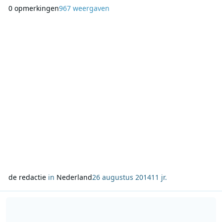
uit en maken van 1 tot en met 5 september vanuit vijf
0 opmerkingen
967 weergaven
verschillende scholen een themaweek rond onderwijs in
Vlaanderen. Ook Nieuwe feiten (12:00-13:00 uur) en Vandaag
(16:00-19:00 uur) zijn terug van weggew
de redactie
in
Nederland
26 augustus 2014
11 jr.
Lees meer over RTV Oost 70’s & 80’s Party