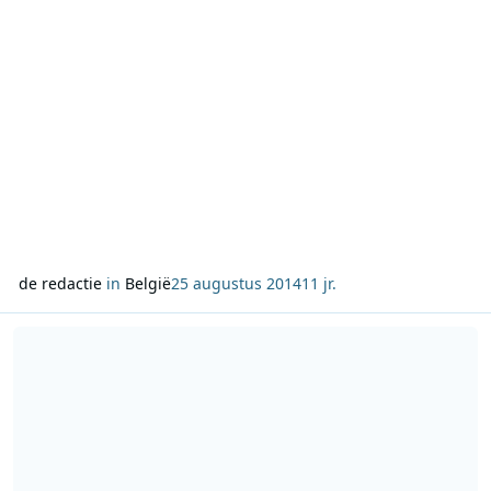
de redactie
in
België
25 augustus 2014
11 jr.
Lees meer over Julie Van den Steen vanaf morgen in “De Grote Pe