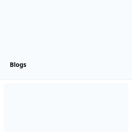
Blogs
Lees meer over Jazz radioshow van Giel Beelen viert verjaardag li