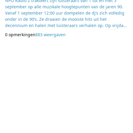
NPO Radio 2 trakteert zijn luisteraars van 1 tot en met 5
september op alle muzikale hoogtepunten van de jaren 90.
Vanaf 1 september 12:00 uur dompelen de dj’s zich volledig
onder in de 90’s. Ze draaien de mooiste hits uit het
decennium en halen met luisteraars verhalen op. Op vrijdag
5 september vanaf 12:00 uur draait het station de beste
0 opmerkingen
883 weergaven
nummers, gekozen door luisteraars, met iets voor 20:00 uur
dé ultieme hit van de jaren 90. Vanaf vandaag kunnen
luisteraars voor ‘Jouw Top 90’ stemmen op