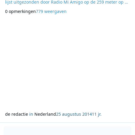
lijst uitgezonden door Radio Mi Amigo op de 259 meter op de
middengolf. Zaterdag tussen 12:00 en 17:00 doen de deejay’s
0 opmerkingen
779 weergaven
van toen het in Wifi stereo bij Radio Extra Gold. Website:
www.extragold.nl Hitlijst: Joepie Top 50
de redactie
in
Nederland
25 augustus 2014
11 jr.
Lees meer over Classic FM op zoek naar leukste kleinkind