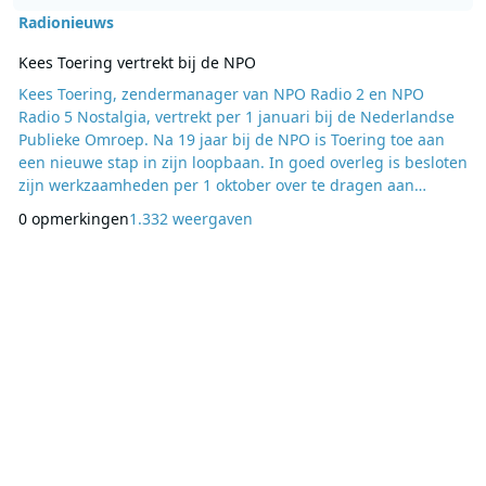
Radionieuws
Kees Toering vertrekt bij de NPO
Kees Toering, zendermanager van NPO Radio 2 en NPO
Radio 5 Nostalgia, vertrekt per 1 januari bij de Nederlandse
Publieke Omroep. Na 19 jaar bij de NPO is Toering toe aan
een nieuwe stap in zijn loopbaan. In goed overleg is besloten
zijn werkzaamheden per 1 oktober over te dragen aan
waarnemend zendermanager Jurre Bosman. Als bevlogen
0 opmerkingen
1.332 weergaven
zendermanager heeft Kees Toering zich jarenlang met veel
energie ingezet voor de publieke radio. Volgens Toering is
dit het juiste moment om iets anders te gaan