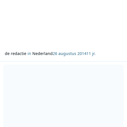
de redactie
in
Nederland
26 augustus 2014
11 jr.
Lees meer over 3FM Nachtfestival