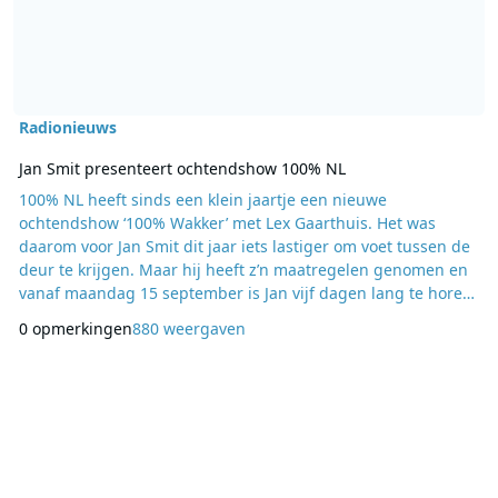
Radionieuws
Jan Smit presenteert ochtendshow 100% NL
100% NL heeft sinds een klein jaartje een nieuwe
ochtendshow ‘100% Wakker’ met Lex Gaarthuis. Het was
daarom voor Jan Smit dit jaar iets lastiger om voet tussen de
deur te krijgen. Maar hij heeft z’n maatregelen genomen en
vanaf maandag 15 september is Jan vijf dagen lang te horen
als DJ op 100% NL. De zanger presenteert dan de
0 opmerkingen
880 weergaven
ochtendshow ‘100% Jan’ tussen 06:00 uur en 10:00 uur. Jan:
“Het voelt inmiddels lekker vertrouwd bij 100% NL en ik ben
van plan alles uit te de kast te trekken. Dus zorg