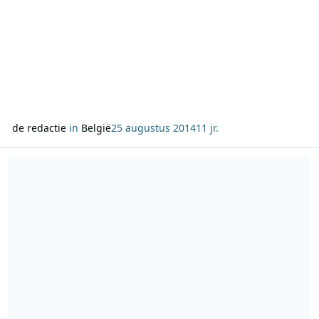
de redactie
in
België
25 augustus 2014
11 jr.
Lees meer over Kees Toering vertrekt bij de NPO