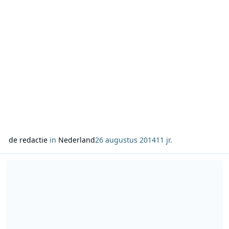
de redactie
in
Nederland
26 augustus 2014
11 jr.
Lees meer over Jan Smit presenteert ochtendshow 100% NL