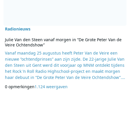
Radionieuws
Julie Van den Steen vanaf morgen in “De Grote Peter Van de
Veire Ochtendshow”
Vanaf maandag 25 augustus heeft Peter Van de Veire een
nieuwe “ochtendprinses” aan zijn zijde. De 22-jarige Julie Van
den Steen uit Gent werd dit voorjaar op MNM ontdekt tijdens
het Rock ’n Roll Radio Highschool-project en maakt morgen
haar debuut in “De Grote Peter Van de Veire Ochtendshow”.
Julie stelt zich vanavond voor in “Hotel M” op Eén. Dit
0 opmerkingen
1.124 weergaven
voorjaar sloegen radiozender MNM en vijf Vlaamse
hogescholen de handen in elkaar voor het project Rock ’n Roll
Radio Highschool. Vijf weken lang b