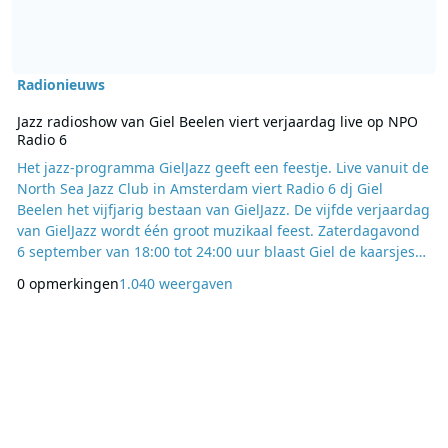
Radionieuws
Jazz radioshow van Giel Beelen viert verjaardag live op NPO
Radio 6
Het jazz-programma GielJazz geeft een feestje. Live vanuit de
North Sea Jazz Club in Amsterdam viert Radio 6 dj Giel
Beelen het vijfjarig bestaan van GielJazz. De vijfde verjaardag
van GielJazz wordt één groot muzikaal feest. Zaterdagavond
6 september van 18:00 tot 24:00 uur blaast Giel de kaarsjes
uit, samen met vele Radio 6 dj’s en unieke optredens van
0 opmerkingen
1.040 weergaven
artiesten, onder wie Alain Clark en Tim Wes. Uiteraard kruipt
Giel zelf ook achter de draaitafel. NPO Radio 6 doet live
verslag van de avond.