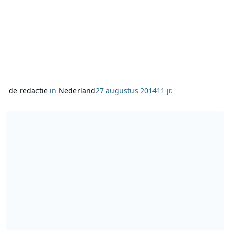
de redactie
in
Nederland
27 augustus 2014
11 jr.
Lees meer over Britt Van Marsenille, Ruben Van Gucht en Sven Pi