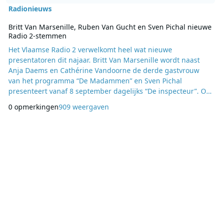
Radionieuws
Britt Van Marsenille, Ruben Van Gucht en Sven Pichal nieuwe
Radio 2-stemmen
Het Vlaamse Radio 2 verwelkomt heel wat nieuwe
presentatoren dit najaar. Britt Van Marsenille wordt naast
Anja Daems en Cathérine Vandoorne de derde gastvrouw
van het programma “De Madammen” en Sven Pichal
presenteert vanaf 8 september dagelijks “De inspecteur”. Op
zaterdagmorgen blikt Sporzagezicht Ruben Van Gucht terug
0 opmerkingen
909 weergaven
op de actualiteit van de voorbije week in zijn eigen
ontbijtshow. De eerste week van september is “Vraag-het-
aan-week” op Radio 2. Van maandag 1 tot en met zaterdag 6
septem