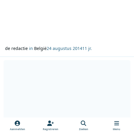
de redactie
in
België
24 augustus 2014
11 jr.
Lees meer over Spel Het Geluid terug op de radio
Aanmelden
Registreren
Zoeken
Menu