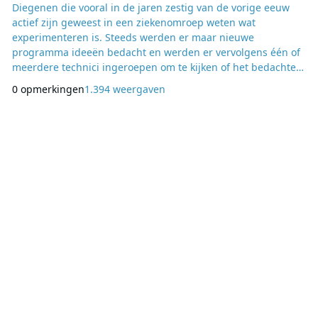
Diegenen die vooral in de jaren zestig van de vorige eeuw
actief zijn geweest in een ziekenomroep weten wat
experimenteren is. Steeds werden er maar nieuwe
programma ideeën bedacht en werden er vervolgens één of
meerdere technici ingeroepen om te kijken of het bedachte
plannetje wel tot uitvoering kon worden gebracht. Op die
0 opmerkingen
1.394 weergaven
manier zijn de meest vreemde uitzendingen tot stand
gekomen. Maar ook via de landelijke en regionale omroepen
werd destijds tal van technische sprongetjes gemaakt om
uiteind