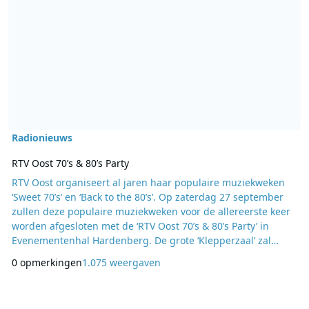
Radionieuws
RTV Oost 70’s & 80’s Party
RTV Oost organiseert al jaren haar populaire muziekweken
‘Sweet 70’s’ en ‘Back to the 80’s’. Op zaterdag 27 september
zullen deze populaire muziekweken voor de allereerste keer
worden afgesloten met de ‘RTV Oost 70’s & 80’s Party’ in
Evenementenhal Hardenberg. De grote ‘Klepperzaal’ zal
worden omgetoverd tot de grootste discotheek van Overijssel
0 opmerkingen
1.075 weergaven
met een fantastisch podium, een dansvloer ter grootte van
een zestienmetergebied, het allerbeste licht en geluid en
louter dansmuziek uit de tijd va