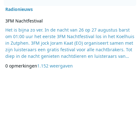
Radionieuws
3FM Nachtfestival
Het is bijna zo ver. In de nacht van 26 op 27 augustus barst
om 01:00 uur het eerste 3FM Nachtfestival los in het Koelhuis
in Zutphen. 3FM jock Joram Kaat (EO) organiseert samen met
zijn luisteraars een gratis festival voor alle nachtbrakers. Tot
diep in de nacht genieten nachtdieren en luisteraars van
optredens van o.a. Go Back To The Zoo, Heavylight, Solid
0 opmerkingen
1.152 weergaven
HarmoniE en singer-songwriter Lucas Hamming. NPO 3FM
doet van 01:00 tot 04.00 uur live verslag van het festival. De
meeste festivals en