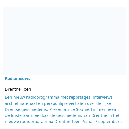
Lees meer over Drenthe Toen
Radionieuws
Drenthe Toen
Een nieuw radioprogramma met reportages, interviews,
archiefmateriaal en persoonlijke verhalen over de rijke
Drentse geschiedenis. Presentatrice Sophie Timmer neemt
de luisteraar mee door de geschiedenis van Drenthe in het
nieuwe radioprogramma Drenthe Toen. Vanaf 7 september
hoort u iedere zondag tussen 14:00 en 15:00 uur alles over