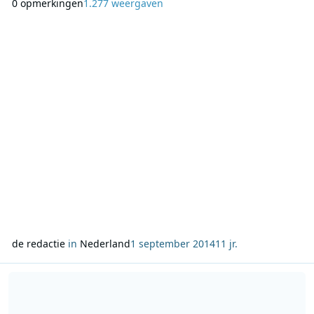
0 opmerkingen
1.277 weergaven
de geschiedenis van de provincie Drenthe. Het kunnen
verhalen zijn van heel vroeger, maar ook uit het recente
verleden. Van hunebedden tot havezate en van Bartje to
de redactie
in
Nederland
1 september 2014
11 jr.
Lees meer over Radio Veronica start crossmediale campagne