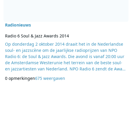
Radionieuws
Op donderdag 2 oktober 2014 draait het in de Nederlandse
soul- en jazzscène om de jaarlijkse radioprijzen van NPO
Radio 6: de Soul & Jazz Awards. Die avond is vanaf 20:00 uur
de Amsterdamse Westerunie het terrein van de beste soul-
en jazzartiesten van Nederland. NPO Radio 6 zendt de Award
show live uit van 16:00 tot 00:00 uur, inclusief een
0 opmerkingen
675 weergaven
uitgebreide voor- en nabeschouwing. Radio 6 dj’s Winfried
Baijens en Angelique Houtveen presenteren samen de
avond. NPO Radio 6 reikt tijdens deze a