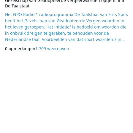
Gezelschap van Geadopteerde Vergeetwoorden opgericht in
De Taalstaat
Het NPO Radio 1 radioprogramma De Taalstaat van Frits Spits
heeft het Gezelschap van Geadopteerde Vergeetwoorden in
het leven geroepen. Het initiatief is bedoeld om woorden die
in onbruik dreigen te geraken, te behouden voor de
Nederlandse taal. Voorbeelden van dat soort woorden zijn
deemster, prudent, stoof en ulevel. Luisteraars van De
0 opmerkingen
1.709 weergaven
Taalstaat op NPO Radio 1 kunnen een woord adopteren en
worden opgeroepen goed voor het woord te gaan zorgen en
het veel te gebruiken. Schrijfster en histori