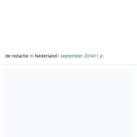
de redactie
in
Nederland
1 september 2014
11 jr.
Lees meer over Gerard Joling heeft de Meest Aanstekelijke Lach All