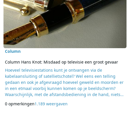
Column
Column Hans Knot: Misdaad op televisie een groot gevaar
Hoeveel televisiestations kunt je ontvangen via de
kabelaansluiting of satellietschotel? Wel eens een telling
gedaan en ook je afgevraagd hoeveel geweld en moorden er
in een etmaal voorbij kunnen komen op je beeldscherm?
Waarschijnlijk, met de afstandsbediening in de hand, niets
eens bij te houden. Dan was het ruim vijftig jaar geleden wel
0 opmerkingen
1.189 weergaven
heel anders met het karige aanbod aan
televisieprogramma’s. Toch werd al zeer duidelijk een
wijzende vinger opgestoken voor misdaad gerelateerde
beelden. De