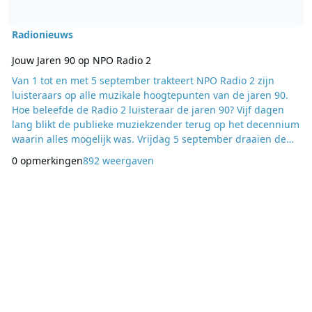
Radionieuws
Jouw Jaren 90 op NPO Radio 2
Van 1 tot en met 5 september trakteert NPO Radio 2 zijn
luisteraars op alle muzikale hoogtepunten van de jaren 90.
Hoe beleefde de Radio 2 luisteraar de jaren 90? Vijf dagen
lang blikt de publieke muziekzender terug op het decennium
waarin alles mogelijk was. Vrijdag 5 september draaien de
Radio 2 dj’s Jouw Top 90, met de meest favoriete platen. Op
0 opmerkingen
892 weergaven
de website van Radio 2 kan worden gestemd voor de lijst.
De septembermaand begint goed met Jouw Jaren 90 op NPO
Radio 2. Vanaf 1 september (06:00