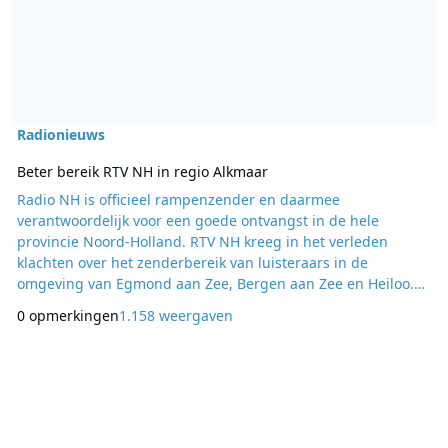
Radionieuws
Beter bereik RTV NH in regio Alkmaar
Radio NH is officieel rampenzender en daarmee
verantwoordelijk voor een goede ontvangst in de hele
provincie Noord-Holland. RTV NH kreeg in het verleden
klachten over het zenderbereik van luisteraars in de
omgeving van Egmond aan Zee, Bergen aan Zee en Heiloo.
Daarom neemt de regionale omroep vanaf maandag 1
0 opmerkingen
1.158 weergaven
september 2014 op de zendmast in Alkmaar een nieuwe FM
zender in gebruik op frequentie 88.7 FM. De extra zender
gaat de lucht in naast alle bestaande zenders in Amsterdam,
Hilversum en Wieri