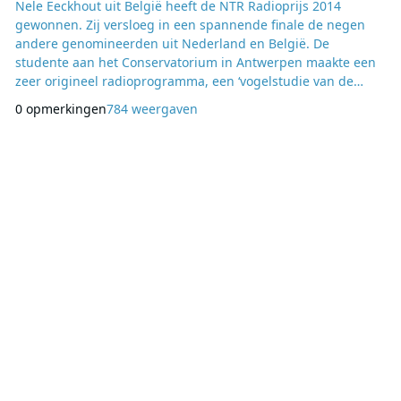
Nele Eeckhout uit België heeft de NTR Radioprijs 2014
gewonnen. Zij versloeg in een spannende finale de negen
andere genomineerden uit Nederland en België. De
studente aan het Conservatorium in Antwerpen maakte een
zeer origineel radioprogramma, een ‘vogelstudie van de
liefde’. Het was al weer de 24e keer dat de NTR de
0 opmerkingen
784 weergaven
aanmoedigingsprijs voor aankomende radiomakers uitreikte.
De genomineerden, zes Vlaamse en vier Nederlandse,
waren de afgelopen zondagen te gast bij Mijke van Wijk in
Radio Do