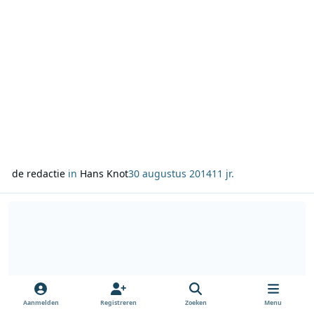
de redactie
in
Hans Knot
30 augustus 2014
11 jr.
Lees meer over Marianne Zwagerman columniste bij BNR Nieuwsr
Aanmelden
Registreren
Zoeken
Menu