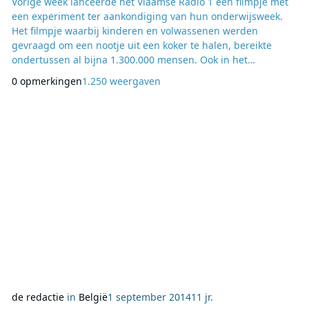
Vorige week lanceerde het Vlaamse Radio 1 een filmpje met
een experiment ter aankondiging van hun onderwijsweek.
Het filmpje waarbij kinderen en volwassenen werden
gevraagd om een nootje uit een koker te halen, bereikte
ondertussen al bijna 1.300.000 mensen. Ook in het
buitenland, zelfs tot in China toe, werd het filmpje
0 opmerkingen
1.250 weergaven
overgenomen. Maar er is meer. De omroep vroeg ook
nietsvermoedende collega’s van Radio 1 en VRT Nieuws om
ook deel te nemen aan het experiment met het apennootje.
Benieuwd hoe K
de redactie
in
België
1 september 2014
11 jr.