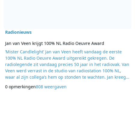
Radionieuws
Jan van Veen krijgt 100% NL Radio Oeuvre Award
‘Mister Candlelight’ Jan van Veen heeft vandaag de eerste
100% NL Radio Oeuvre Award uitgereikt gekregen. De
radiolegende zit vandaag precies 50 jaar in het radiovak. Van
Veen werd verrast in de studio van radiostation 100% NL,
waar al zijn collega’s hem op stonden te wachten. Jan kreeg
de 100% NL Radio Oeuvre Award uitgereikt van Robert ten
0 opmerkingen
808 weergaven
Brink. Hij startte zijn radiocarrière op 1 september 1964 bij
de zeezender Radio Veronica met het programma ‘Gouden
discotheek’. Daar ontstond ook één v