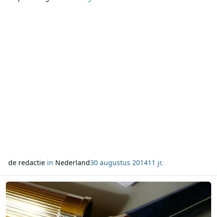
Brussel. Deze wordt zaterdag gehouden. Naar verwachting
worden belangrijke besluiten over twee Europese topfuncties
genomen. Financieel specialist Wouter Kool
de redactie
in
Nederland
30 augustus 2014
11 jr.
Lees meer over Column Hans Knot: Misdaad op televisie een groot