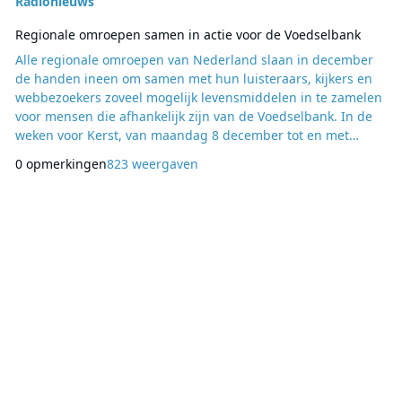
Radionieuws
Regionale omroepen samen in actie voor de Voedselbank
Alle regionale omroepen van Nederland slaan in december
de handen ineen om samen met hun luisteraars, kijkers en
webbezoekers zoveel mogelijk levensmiddelen in te zamelen
voor mensen die afhankelijk zijn van de Voedselbank. In de
weken voor Kerst, van maandag 8 december tot en met
vrijdag 19 december, staan de uitzendingen van alle
0 opmerkingen
823 weergaven
regionale omroepen in het teken van de actie ‘Samen voor de
Voedselbank’. Unieke samenwerking De initiatiefnemers
Omroep West en RTV Noord trekken samen op met R