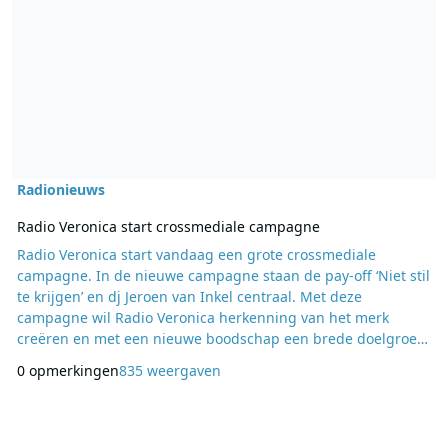
Radionieuws
Radio Veronica start crossmediale campagne
Radio Veronica start vandaag een grote crossmediale
campagne. In de nieuwe campagne staan de pay-off ‘Niet stil
te krijgen’ en dj Jeroen van Inkel centraal. Met deze
campagne wil Radio Veronica herkenning van het merk
creëren en met een nieuwe boodschap een brede doelgroep
aanspreken. In het nieuwe campagnebeeld staat de grote
0 opmerkingen
835 weergaven
bekende blauwe V van Radio Veronica in het middelpunt. In
de V staan iconische artiesten en belangrijke momenten
centraal. De cross mediale campagne gericht op mannen