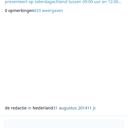
presenteert op zaterdagochtend tussen 09:00 uur en 12:00
uur Grand Café Kranenbarg (NCRV). Toine van Peperstraten
0 opmerkingen
833 weergaven
kruipt op zondag van 22:00 tot 24:00 uur achter de microfoon
voor zijn fonkelnieuwe programma Typisch Toine (VARA).
Wout2day neemt de plek over van Knooppunt Kranenbarg,
de redactie
in
Nederland
31 augustus 2014
11 jr.
Lees meer over Q-music zoekt nieuw radiotalent