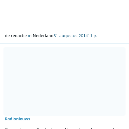
de redactie
in
Nederland
31 augustus 2014
11 jr.
Lees meer over Gezelschap van Geadopteerde Vergeetwoorden opge
Radionieuws