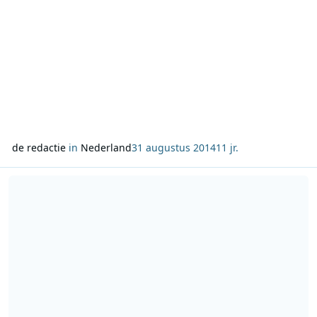
de redactie
in
Nederland
31 augustus 2014
11 jr.
Lees meer over Jouw Jaren 90 op NPO Radio 2