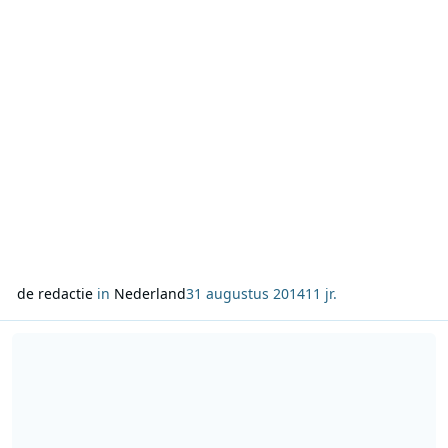
aanmeldingen screenen en een selectie van de ka
de redactie
in
Nederland
31 augustus 2014
11 jr.
Lees meer over Beter bereik RTV NH in regio Alkmaar