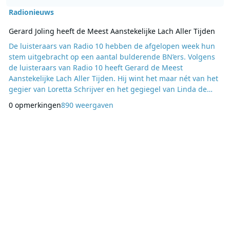
Radionieuws
Gerard Joling heeft de Meest Aanstekelijke Lach Aller Tijden
De luisteraars van Radio 10 hebben de afgelopen week hun
stem uitgebracht op een aantal bulderende BN’ers. Volgens
de luisteraars van Radio 10 heeft Gerard de Meest
Aanstekelijke Lach Aller Tijden. Hij wint het maar nét van het
gegier van Loretta Schrijver en het gegiegel van Linda de
Mol. Gerard: “Ik vind het enig dat mensen mij zo leuk
0 opmerkingen
890 weergaven
vinden lachen. Ik zat laatst op de verjaardag van mijn
moeder en die kan ook zo schateren en gieren, dat is heerlijk
om te horen. Ik heb eigenlijk een roker