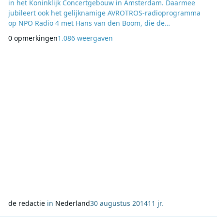
in het Koninklijk Concertgebouw in Amsterdam. Daarmee
jubileert ook het gelijknamige AVROTROS-radioprogramma
op NPO Radio 4 met Hans van den Boom, die de
rechtstreekse uitzendingen al vanaf 1994 presenteert. Op 7
0 opmerkingen
1.086 weergaven
september spelen violiste Liza Ferschtman en Het Gelders
Orkest onder leiding van chef-dirigent Antonello Manacorda
een feestelijk, Frans programma. AVROTROS zendt dit
de redactie
in
Nederland
30 augustus 2014
11 jr.