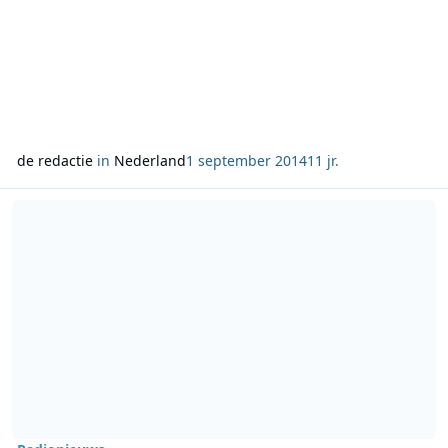
de redactie
in
Nederland
1 september 2014
11 jr.
Lees meer over Regionale omroepen samen in actie voor de Voeds