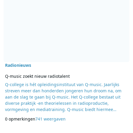
Radionieuws
Q-music zoekt nieuw radiotalent
Q-college is hét opleidingsinstituut van Q-music. Jaarlijks
streven meer dan honderden jongeren hun droom na, om
aan de slag te gaan bij Q-music. Het Q-college bestaat uit
diverse praktijk -en theorielessen in radioproductie,
vormgeving en mediatraining. Q-music biedt hiermee
potentieel dj-talent de kans om een plek te veroveren bij de
0 opmerkingen
741 weergaven
nationale radiozender. Inschrijven voor Q-college 2014/2015
kan tot en met zondag 5 oktober 2014. Q-music zal alle