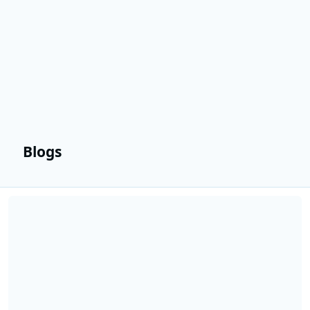
Blogs
Lees meer over Radio 10 maakt Top-10 Gekste Nederlandse plaatsn