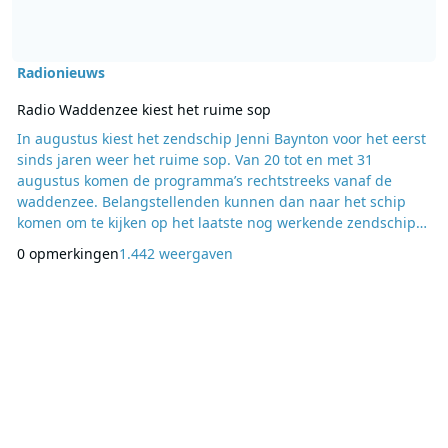
Radionieuws
Radio Waddenzee kiest het ruime sop
In augustus kiest het zendschip Jenni Baynton voor het eerst
sinds jaren weer het ruime sop. Van 20 tot en met 31
augustus komen de programma’s rechtstreeks vanaf de
waddenzee. Belangstellenden kunnen dan naar het schip
komen om te kijken op het laatste nog werkende zendschip
ter wereld. De tender “Ome Cor” brengt je van de haven van
0 opmerkingen
1.442 weergaven
Harlingen naar het radioschip. Daar ben je dan een uur te
gast. Aan boord krijg je een rondleiding en kun je kennis
maken met personeel en bemanning. Uiteraard word