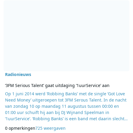
Radionieuws
‘3FM Serious Talent’ gaat uitdaging ‘1uurService’ aan
Op 1 juni 2014 werd ‘Robbing Banks’ met de single ‘Got Love
Need Money’ uitgeroepen tot 3FM Serous Talent. In de nacht
van zondag 10 op maandag 11 augustus tussen 00:00 en
01:00 uur schuift hij aan bij DJ Wijnand Speelman in
‘1uurService’. ‘Robbing Banks’ is een band met daarin slechts
één bandlid: Robin van Saaze uit Utrecht. Lukt het hem om in
0 opmerkingen
725 weergaven
1 uur een nummer te schrijven? Naast deze uitdaging voor