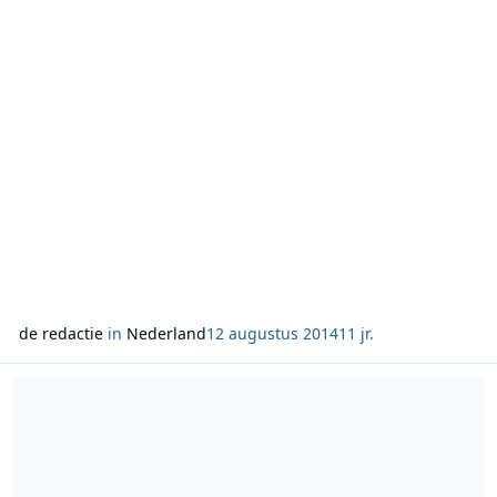
Kremlin de Russische nieuwszenders bestuurt en daarmee
de
de redactie
in
Nederland
12 augustus 2014
11 jr.
Lees meer over Win een lunch in de Oriënt Express bij Radio M Ut