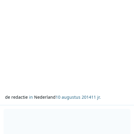
‘Robbing Banks’ ligt er ook een uitdaging klaar voor de
luisteraar. Bij het afgaan van het
de redactie
in
Nederland
10 augustus 2014
11 jr.
Lees meer over Diergaarde en De Geus ruilen bij Decibel