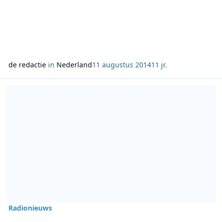
de redactie
in
Nederland
11 augustus 2014
11 jr.
Lees meer over Tim Knol te gast in ‘Van Steeg tot 1’
Radionieuws