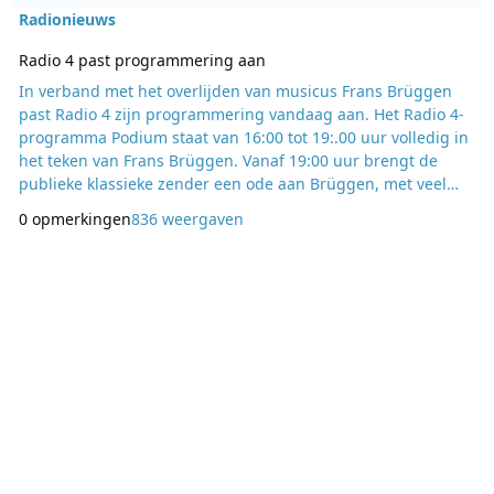
Radionieuws
Radio 4 past programmering aan
In verband met het overlijden van musicus Frans Brüggen
past Radio 4 zijn programmering vandaag aan. Het Radio 4-
programma Podium staat van 16:00 tot 19:.00 uur volledig in
het teken van Frans Brüggen. Vanaf 19:00 uur brengt de
publieke klassieke zender een ode aan Brüggen, met veel
door hem gespeelde en gedirigeerde muziek. Het reguliere
0 opmerkingen
836 weergaven
Zomeravondconcert komt te vervallen. Frans Brüggen Frans
Brüggen begon zijn carrière als blokfluitist. Met zijn
uitvoeringen werd hij in de jaren 60 en 70