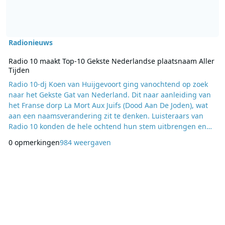
Radionieuws
Radio 10 maakt Top-10 Gekste Nederlandse plaatsnaam Aller
Tijden
Radio 10-dj Koen van Huijgevoort ging vanochtend op zoek
naar het Gekste Gat van Nederland. Dit naar aanleiding van
het Franse dorp La Mort Aux Juifs (Dood Aan De Joden), wat
aan een naamsverandering zit te denken. Luisteraars van
Radio 10 konden de hele ochtend hun stem uitbrengen en
daar is een Top 10 uit gekomen. Het Gekste Gat 2014
0 opmerkingen
984 weergaven
1. Nummer Een (Zeeland) 2. Rectum (Overijssel) 3. Hongerige
Wolf (Groningen) 4. Koekoek (Limburg) 5. Pikveld (Drenthe)
6. Roggel (Limburg) 7. De Hel (