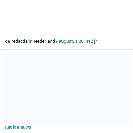
de redactie
in
Nederland
9 augustus 2014
12 jr.
Lees meer over DJ Sample wint finale van MNM Start To DJ 2014
Radionieuws