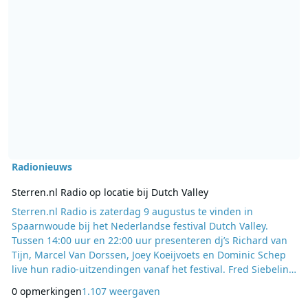
Radionieuws
Sterren.nl Radio op locatie bij Dutch Valley
Sterren.nl Radio is zaterdag 9 augustus te vinden in
Spaarnwoude bij het Nederlandse festival Dutch Valley.
Tussen 14:00 uur en 22:00 uur presenteren dj’s Richard van
Tijn, Marcel Van Dorssen, Joey Koeijvoets en Dominic Schep
live hun radio-uitzendingen vanaf het festival. Fred Siebelink
en John Schaap zijn de vliegende reporters op het festival en
0 opmerkingen
1.107 weergaven
bevinden zich de hele dag tussen het publiek en de