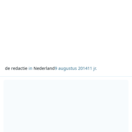
de redactie
in
Nederland
9 augustus 2014
11 jr.
Lees meer over Radio Waddenzee kiest het ruime sop