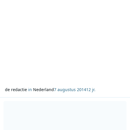
artiesten. De radiowagen staat op de festivalweide naast
Crazy Pianos en heeft uitzicht over het h
de redactie
in
Nederland
7 augustus 2014
12 jr.
Lees meer over Steunzender voor Radio Veronica in Zwolle