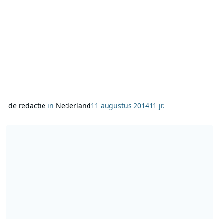
de redactie
in
Nederland
11 augustus 2014
11 jr.
Lees meer over Wouter van der Goes vanaf 1 september dagelijks 