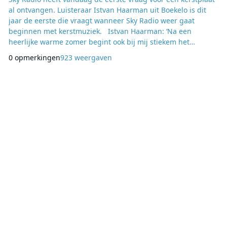
al ontvangen. Luisteraar Istvan Haarman uit Boekelo is dit
jaar de eerste die vraagt wanneer Sky Radio weer gaat
beginnen met kerstmuziek. Istvan Haarman: ‘Na een
heerlijke warme zomer begint ook bij mij stiekem het
verlangen naar het mooiste en gezelligste feestje van het
0 opmerkingen
923 weergaven
jaar. Met de Sky Radio Christmas stream kunnen wij genieten
van een lange aanloop!’ Het eerste verzoekje komt dit jaar
wat later dan eerdere jaren. “Toen gebe