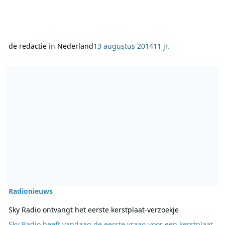
de redactie
in
Nederland
13 augustus 2014
11 jr.
Lees meer over Sky Radio ontvangt het eerste kerstplaat-verzoekje
Radionieuws
Sky Radio ontvangt het eerste kerstplaat-verzoekje
Sky Radio heeft vandaag de eerste vraag voor een kerstplaat