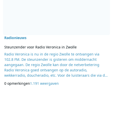
Radionieuws
Steunzender voor Radio Veronica in Zwolle
Radio Veronica is nu in de regio Zwolle te ontvangen via
102.8 FM. De steunzender is gisteren om middernacht
aangegaan. De regio Zwolle kan door de netverbetering
Radio Veronica goed ontvangen op de autoradio,
wekkerradio, doucheradio, etc. Voor de luisteraars die via de
kabel, DAB+ of internet naar Radio Veronica luisteren
0 opmerkingen
1.191 weergaven
veranderd niets. Meer informatie over de frequenties is te
vinden op de website van Radio Veronica.