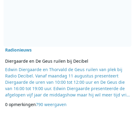
Radionieuws
Diergaarde en De Geus ruilen bij Decibel
Edwin Diergaarde en Thorvald de Geus ruilen van plek bij
Radio Decibel. Vanaf maandag 11 augustus presenteert
Diergaarde de uren van 10:00 tot 12:00 uur en De Geus die
van 16:00 tot 19:00 uur. Edwin Diergaarde presenteerde de
afgelopen vijf jaar de middagshow maar hij wil meer tijd vrij
maken voor zijn andere werkzaamheden. “We vinden het
0 opmerkingen
790 weergaven
uiteraard jammer dat Edwin minder radio uren wil maken
om zich zo op andere taken te kunnen richten maar we
hebben daar alle begrip voor”, laat Perry Oerle