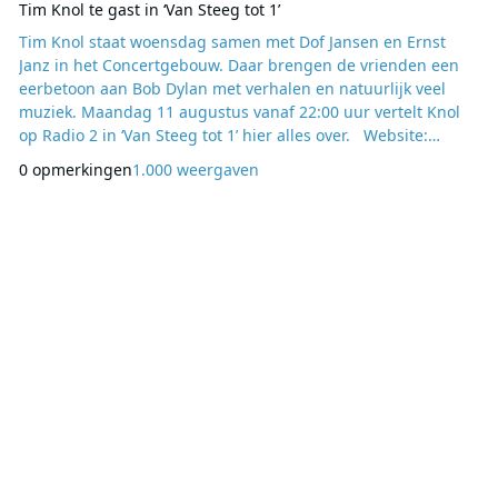
Tim Knol te gast in ‘Van Steeg tot 1’
Tim Knol staat woensdag samen met Dof Jansen en Ernst
Janz in het Concertgebouw. Daar brengen de vrienden een
eerbetoon aan Bob Dylan met verhalen en natuurlijk veel
muziek. Maandag 11 augustus vanaf 22:00 uur vertelt Knol
op Radio 2 in ‘Van Steeg tot 1’ hier alles over. Website:
www.eo.nl/radio/van-steeg-tot-1
0 opmerkingen
1.000 weergaven