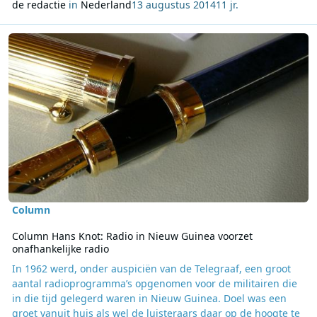
de redactie
in
Nederland
13 augustus 2014
11 jr.
Lees meer over Column Hans Knot: Radio in Nieuw Guinea voorzet 
Column
Column Hans Knot: Radio in Nieuw Guinea voorzet
onafhankelijke radio
In 1962 werd, onder auspiciën van de Telegraaf, een groot
aantal radioprogramma’s opgenomen voor de militairen die
in die tijd gelegerd waren in Nieuw Guinea. Doel was een
groet vanuit huis als wel de luisteraars daar op de hoogte te