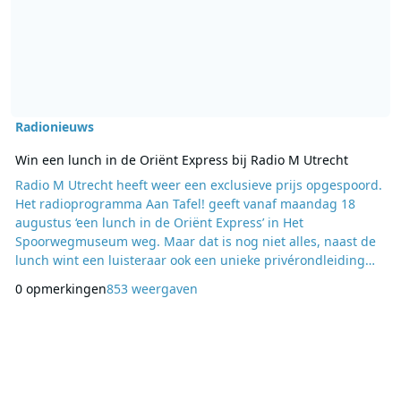
Radionieuws
Win een lunch in de Oriënt Express bij Radio M Utrecht
Radio M Utrecht heeft weer een exclusieve prijs opgespoord.
Het radioprogramma Aan Tafel! geeft vanaf maandag 18
augustus ‘een lunch in de Oriënt Express’ in Het
Spoorwegmuseum weg. Maar dat is nog niet alles, naast de
lunch wint een luisteraar ook een unieke privérondleiding
door de conservator van het museum. Deze prijs is van 18 tot
0 opmerkingen
853 weergaven
en met 21 augustus te winnen op Radio M Utrecht. Op
maandag 18 augustus is Peter-Paul de Winter, Hoofd
Collecties van Het Spoorwegmuseum, te gast in Aan Tafel