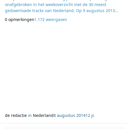
onafgebroken in het weekoverzicht met de 30 meest
gedownloade tracks van Nederland. Op 9 augustus 2013
verscheen ‘Happy’ voor het eerst in de iTunes Top 30, het
0 opmerkingen
1.172 weergaven
nummer kwam toen binnen op plek 21 in de lijst. Op 11
oktober stond het nummer voor het eerst bovenaan in de
iTunes Top 30, als meest gedownloade track in de
Nederlandse
de redactie
in
Nederland
8 augustus 2014
12 jr.
Lees meer over Sterren.nl Radio op locatie bij Dutch Valley