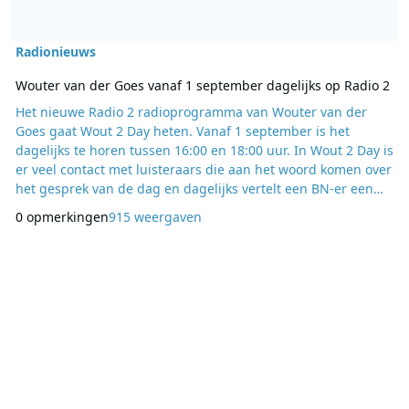
Radionieuws
Wouter van der Goes vanaf 1 september dagelijks op Radio 2
Het nieuwe Radio 2 radioprogramma van Wouter van der
Goes gaat Wout 2 Day heten. Vanaf 1 september is het
dagelijks te horen tussen 16:00 en 18:00 uur. In Wout 2 Day is
er veel contact met luisteraars die aan het woord komen over
het gesprek van de dag en dagelijks vertelt een BN-er een
bizarre anekdote waarbij de grote vraag is: is het waar of
0 opmerkingen
915 weergaven
niet waar? Daarnaast biedt Wout 2 Day het laatste nieuws en
heel veel muziek. Wouter van der Goes maakt de overstap
van Q-Music naar de publieke omro