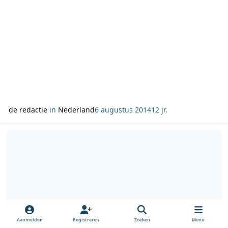
de redactie
in
Nederland
6 augustus 2014
12 jr.
Lees meer over Pluxbox presenteert het verbeterde online archie
Aanmelden
Registreren
Zoeken
Menu