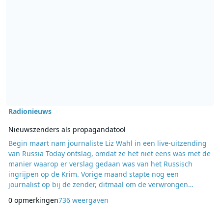
Radionieuws
Nieuwszenders als propagandatool
Begin maart nam journaliste Liz Wahl in een live-uitzending
van Russia Today ontslag, omdat ze het niet eens was met de
manier waarop er verslag gedaan was van het Russisch
ingrijpen op de Krim. Vorige maand stapte nog een
journalist op bij de zender, ditmaal om de verwrongen
verslaggeving rondom het neerstorten van de MH17. In
0 opmerkingen
736 weergaven
EenVandaag van woensdag 13 augustus (Nederland 1, 18:15
uur) een gesprek met Liz Wahl over de manier waarop het