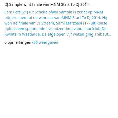
DJ Sample wint finale van MNM Start To DJ 2014
Sam Pets (21) uit Schelle ofwel Sample is zonet op MNM
uitgeroepen tot de winnaar van MNM Start To DJ 2014. Hij
won de finale van DJ Stream, Sami Marzouki (17) uit Ronse
tijdens een spannende live uitzending vanuit surfclub De
Kwinte in Westende. De afgelopen vijf weken ging Thibaut
Renard voor de vierde keer al op zoek naar de beste jonge
0 opmerkingen
736 weergaven
onbekende dj van Vlaanderen. De winnaar van MNM Start To
DJ draait de openingsset op de main stage van
Summerfestival 2015 en krijgt er een boekingscontract b