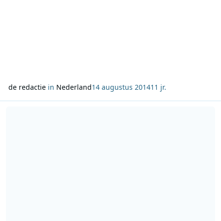
de redactie
in
Nederland
14 augustus 2014
11 jr.
Lees meer over Radio 4 past programmering aan