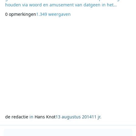
houden via woord en amusement van datgeen in het
vaderland plaats vond. Zonder in te gaan op het aantal
0 opmerkingen
1.349 weergaven
luisteraars in Nieuw Guinea meldde de Telegraaf op 12 juli
1962 dat het succes van deze radioprogramma’s wel duidelijk
aantoonde dat er een taak voor een commerci
de redactie
in
Hans Knot
13 augustus 2014
11 jr.
Lees meer over Nieuwszenders als propagandatool