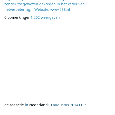
zender toegewezen gekregen in het kader van
netverbetering. Website: www.538.nl
0 opmerkingen
1.202 weergaven
de redactie
in
Nederland
10 augustus 2014
11 jr.
Lees meer over ‘3FM Serious Talent’ gaat uitdaging ‘1uurService’ a