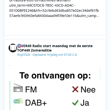
of-radio/a-visit-to-nashvilles-wsmam?
utm_term=69C07DC8-7B5C-43CD-AD4C-
051D0BFEE246&lrh=52c9ebd63dba857e02ec34def61fb
57ae9c943943efa8430daaa94f39e53e11b&utm_campai
gn=0028F35E-226C-4B60-AC88-
AB2831C8A639&utm_medium=email&utm_content=492
E7A06-2B42-4737-B74D-
8F09201A140D&utm_source=SmartBrief
4EVER49 Radio start maandag met de eerste
TOP449 Zomereditie
thijs5326
·
Geplaatst
Vrijdag om 07:26
2 d.
.