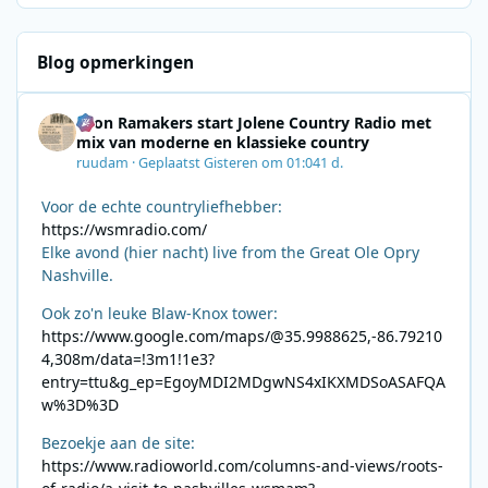
plakboek. Da's waarschijnlijk wat beter
"handelbaar".
Blog opmerkingen
Leon Ramakers start Jolene Country Radio met
mix van moderne en klassieke country
ruudam
·
Geplaatst
Gisteren om 01:04
1 d.
Voor de echte countryliefhebber:
https://wsmradio.com/
Elke avond (hier nacht) live from the Great Ole Opry
Nashville.
Ook zo'n leuke Blaw-Knox tower:
https://www.google.com/maps/@35.9988625,-86.79210
4,308m/data=!3m1!1e3?
entry=ttu&g_ep=EgoyMDI2MDgwNS4xIKXMDSoASAFQA
w%3D%3D
Bezoekje aan de site:
https://www.radioworld.com/columns-and-views/roots-