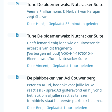
Tune De bloemenwals: Nutcracker Suite
Tune De bloemenwals: Nutcracker Suite
Vienna Philharmonic & Herbert von Karajan
zegt Shazam.
Door
Henk
, ·
Geplaatst
36 minuten geleden
Tune De bloemenwals: Nutcracker Suite
Tune De bloemenwals: Nutcracker Suite
Heeft iemand enig idee wie de uitvoerende
artiest is van dit fragment?
[Verborgen inhoud] VOO-H4-19760104-
BloemenwalsTune-Nutcracker Suite
Door
Vincent
, ·
Geplaatst
1 uur geleden
De plakboeken van Ad Couwenberg
De plakboeken van Ad Couwenberg
Peter en Ruud, bedankt voor jullie leuke
reacties! Ik sprak Ad gisteravond en hij vond
het leuk om al jullie reacties te lezen.
Inmiddels staat het eerste plakboek helemaal
op Flickr. Ik denk er nog over na of ik ze
Door
Ben
, ·
Geplaatst
1 uur geleden
misschien als pdf moet gaan "verpakken" per