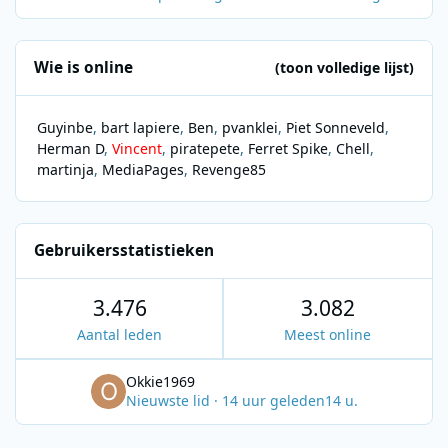
Wie is online
(toon volledige lijst)
Guyinbe
bart lapiere
Ben
pvanklei
Piet Sonneveld
Herman D
Vincent
piratepete
Ferret Spike
Chell
martinja
MediaPages
Revenge85
Gebruikersstatistieken
3.476
3.082
Aantal leden
Meest online
Okkie1969
Nieuwste lid
·
14 uur geleden
14 u.