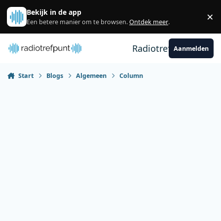
Spring naar bijdragen
Bekijk in de app
×
Sl
Een betere manier om te browsen.
Ontdek meer
.
Radiotrefpunt
Aanmelden
Start
Blogs
Algemeen
Column