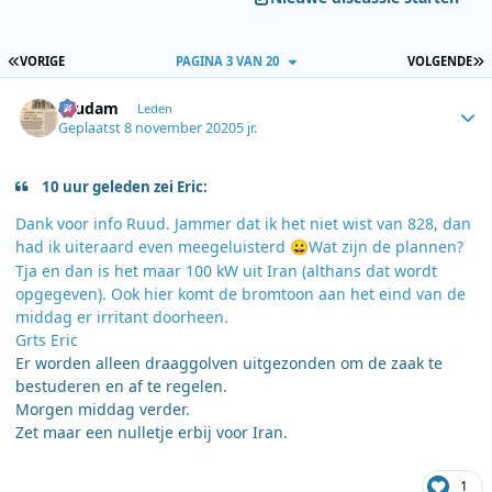
EERSTE PAGINA
L
VORIGE
PAGINA 3 VAN 20
VOLGENDE
Author stats
ruudam
Leden
Geplaatst
8 november 2020
5 jr.
10 uur geleden zei Eric:
Dank voor info Ruud. Jammer dat ik het niet wist van 828, dan
had ik uiteraard even meegeluisterd
Wat zijn de plannen?
😀
Tja en dan is het maar 100 kW uit Iran (althans dat wordt
opgegeven). Ook hier komt de bromtoon aan het eind van de
middag er irritant doorheen.
Grts Eric
Er worden alleen draaggolven uitgezonden om de zaak te
bestuderen en af te regelen.
Morgen middag verder.
Zet maar een nulletje erbij voor Iran.
1