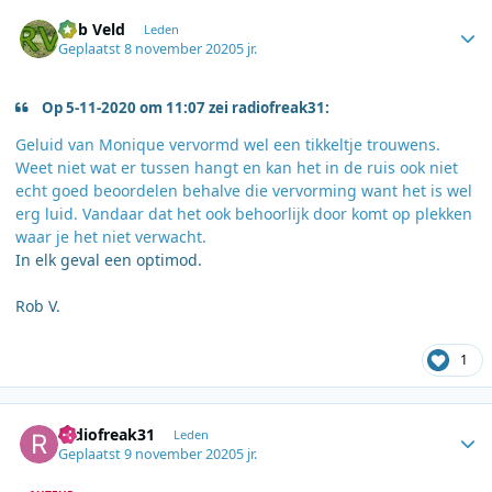
Author stats
Rob Veld
Leden
Geplaatst
8 november 2020
5 jr.
Op 5-11-2020 om 11:07 zei radiofreak31:
Geluid van Monique vervormd wel een tikkeltje trouwens.
Weet niet wat er tussen hangt en kan het in de ruis ook niet
echt goed beoordelen behalve die vervorming want het is wel
erg luid. Vandaar dat het ook behoorlijk door komt op plekken
waar je het niet verwacht.
In elk geval een optimod.
Rob V.
1
Author stats
radiofreak31
Leden
Geplaatst
9 november 2020
5 jr.