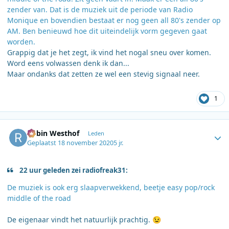
zender van. Dat is de muziek uit de periode van Radio
Monique en bovendien bestaat er nog geen all 80's zender op
AM. Ben benieuwd hoe dit uiteindelijk vorm gegeven gaat
worden.
Grappig dat je het zegt, ik vind het nogal sneu over komen.
Word eens volwassen denk ik dan...
Maar ondanks dat zetten ze wel een stevig signaal neer.
1
Author stats
Robin Westhof
Leden
Geplaatst
18 november 2020
5 jr.
22 uur geleden zei radiofreak31:
De muziek is ook erg slaapverwekkend, beetje easy pop/rock
middle of the road
De eigenaar vindt het natuurlijk prachtig.
😉