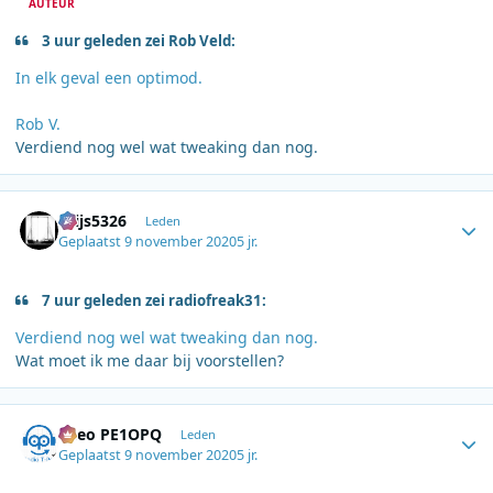
AUTEUR
3 uur geleden zei Rob Veld:
In elk geval een optimod.
Rob V.
Verdiend nog wel wat tweaking dan nog.
Author stats
thijs5326
Leden
Geplaatst
9 november 2020
5 jr.
7 uur geleden zei radiofreak31:
Verdiend nog wel wat tweaking dan nog.
Wat moet ik me daar bij voorstellen?
Author stats
Theo PE1OPQ
Leden
Geplaatst
9 november 2020
5 jr.