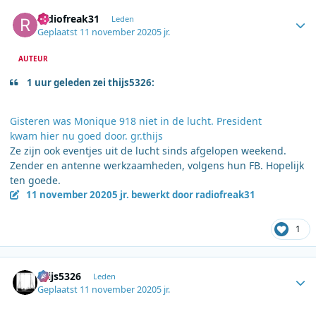
Author stats
radiofreak31
Leden
Geplaatst
11 november 2020
5 jr.
AUTEUR
1 uur geleden zei thijs5326:
Gisteren was Monique 918 niet in de lucht. President
kwam hier nu goed door. gr.thijs
Ze zijn ook eventjes uit de lucht sinds afgelopen weekend.
Zender en antenne werkzaamheden, volgens hun FB. Hopelijk
ten goede.
11 november 2020
5 jr.
bewerkt door radiofreak31
1
Author stats
thijs5326
Leden
Geplaatst
11 november 2020
5 jr.