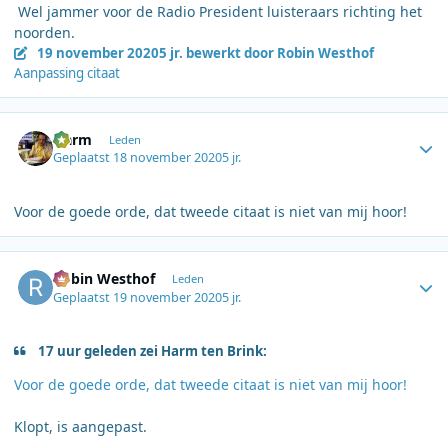
Wel jammer voor de Radio President luisteraars richting het
noorden.
19 november 2020
5 jr.
bewerkt door Robin Westhof
Aanpassing citaat
Author stats
Harm
Leden
Geplaatst
18 november 2020
5 jr.
Voor de goede orde, dat tweede citaat is niet van mij hoor!
Author stats
Robin Westhof
Leden
Geplaatst
19 november 2020
5 jr.
17 uur geleden zei Harm ten Brink:
Voor de goede orde, dat tweede citaat is niet van mij hoor!
Klopt, is aangepast.