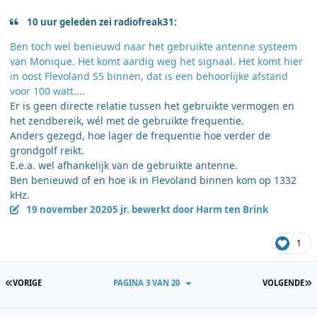
10 uur geleden zei radiofreak31:
Ben toch wel benieuwd naar het gebruikte antenne systeem
van Monique. Het komt aardig weg het signaal. Het komt hier
in oost Flevoland S5 binnen, dat is een behoorlijke afstand
voor 100 watt....
Er is geen directe relatie tussen het gebruikte vermogen en
het zendbereik, wél met de gebruikte frequentie.
Anders gezegd, hoe lager de frequentie hoe verder de
grondgolf reikt.
E.e.a. wel afhankelijk van de gebruikte antenne.
Ben benieuwd of en hoe ik in Flevoland binnen kom op 1332
kHz.
19 november 2020
5 jr.
bewerkt door Harm ten Brink
1
EERSTE PAGINA
L
VORIGE
PAGINA 3 VAN 20
VOLGENDE