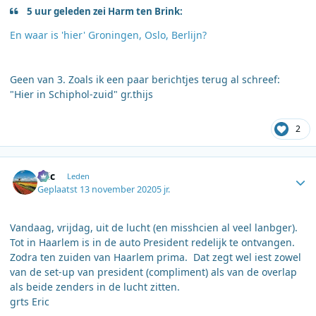
5 uur geleden zei Harm ten Brink:
En waar is 'hier' Groningen, Oslo, Berlijn?
Geen van 3. Zoals ik een paar berichtjes terug al schreef:
"Hier in Schiphol-zuid" gr.thijs
2
Author stats
Eric
Leden
Geplaatst
13 november 2020
5 jr.
Vandaag, vrijdag, uit de lucht (en misshcien al veel lanbger).
Tot in Haarlem is in de auto President redelijk te ontvangen.
Zodra ten zuiden van Haarlem prima. Dat zegt wel iest zowel
van de set-up van president (compliment) als van de overlap
als beide zenders in de lucht zitten.
grts Eric