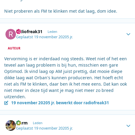
Niet proberen als FM te klinken met dat laag, dom idee.
Author stats
radiofreak31
Leden
Geplaatst
19 november 2020
5 jr.
AUTEUR
Vervorming is er inderdaad nog steeds. Weet niet of het een
teveel aan laag probleem is bij hun, misschien een gare
Optimod. Ik vind laag op AM juist prettig, dat mooie diepe
dikke laag wat Orban's kunnen produceren. Het hoeft echt
niet als FM te klinken, daar ben ik het mee eens. Dat kan ook
niet meer in deze tijd want je mag niet meer zo breed
uitzenden.
19 november 2020
5 jr.
bewerkt door radiofreak31
Author stats
Harm
Leden
Geplaatst
19 november 2020
5 jr.