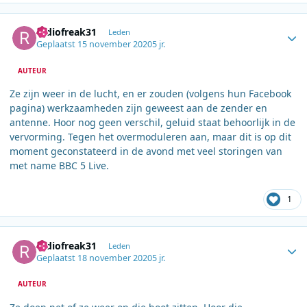
Author stats
radiofreak31
Leden
Geplaatst
15 november 2020
5 jr.
AUTEUR
Ze zijn weer in de lucht, en er zouden (volgens hun Facebook
pagina) werkzaamheden zijn geweest aan de zender en
antenne. Hoor nog geen verschil, geluid staat behoorlijk in de
vervorming. Tegen het overmoduleren aan, maar dit is op dit
moment geconstateerd in de avond met veel storingen van
met name BBC 5 Live.
1
Author stats
radiofreak31
Leden
Geplaatst
18 november 2020
5 jr.
AUTEUR