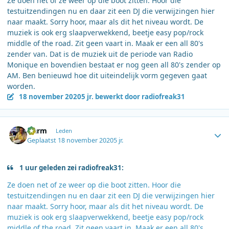
Ze doen net of ze weer op die boot zitten. Hoor die
testuitzendingen nu en daar zit een DJ die verwijzingen hier
naar maakt. Sorry hoor, maar als dit het niveau wordt. De
muziek is ook erg slaapverwekkend, beetje easy pop/rock
middle of the road. Zit geen vaart in. Maak er een all 80's
zender van. Dat is de muziek uit de periode van Radio
Monique en bovendien bestaat er nog geen all 80's zender op
AM. Ben benieuwd hoe dit uiteindelijk vorm gegeven gaat
worden.
18 november 2020
5 jr.
bewerkt door radiofreak31
Author stats
Harm
Leden
Geplaatst
18 november 2020
5 jr.
1 uur geleden zei radiofreak31:
Ze doen net of ze weer op die boot zitten. Hoor die
testuitzendingen nu en daar zit een DJ die verwijzingen hier
naar maakt. Sorry hoor, maar als dit het niveau wordt. De
muziek is ook erg slaapverwekkend, beetje easy pop/rock
middle of the road. Zit geen vaart in. Maak er een all 80's