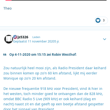
Theo
3
Author stats
thijs5326
Leden
Geplaatst
11 november 2020
5 jr.
Op 4-11-2020 om 15:15 zei Robin Westhof:
Zou natuurlijk heel mooi zijn, als Radio President daar keihard
zou binnen komen op zo'n 60 km afstand, lijkt mij eerder
Monique op zo'n 20 km afstand.
De nieuwe frequentie 918 kHz voor President, vind ik hier in
het westen, toch minder goed te ontvangen dan de 828 kHz,
omdat BBC Radio 5 Live (909 kHz) er ook keihard (dag en
nacht) naast zit en dat geeft op een beetje afstand gespetter
door het signaal van President.