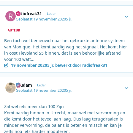
Author stats
radiofreak31
Leden
Geplaatst
19 november 2020
5 jr.
AUTEUR
Ben toch wel benieuwd naar het gebruikte antenne systeem
van Monique. Het komt aardig weg het signaal. Het komt hier
in oost Flevoland S5 binnen, dat is een behoorlijke afstand
voor 100 watt....
19 november 2020
5 jr.
bewerkt door radiofreak31
Author stats
ruudam
Leden
Geplaatst
19 november 2020
5 jr.
Zal wel iets meer dan 100 Zijn
Komt aardig binnen in Utrecht, maar wel met vervorming en
die komt door het teveel aan laag. Dus laag terugdraaien is
minder vervorming, de balans is beter en misschien kan je
zelfs nog iets harder moduleren.