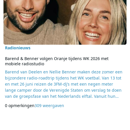
Radionieuws
Barend & Benner volgen Oranje tijdens WK 2026 met
mobiele radiostudio
Barend van Deelen en Nellie Benner maken deze zomer een
bijzondere radio-roadtrip tijdens het WK voetbal. Van 13 tot
en met 26 juni reizen de 3FM-dj’s met een negen meter
lange camper door de Verenigde Staten om verslag te doen
van de groepsfase van het Nederlands elftal. Vanuit hun
mobiele radiostudio brengen zij in het programma Olé Olé
0 opmerkingen
309 weergaven
Olé: Barend & Benner in de USA de WK-sfeer rechtstreeks
naar de luisteraars van NPO 3FM. De reis volgt het
speelschema van Oranje door de groepsfase. In D