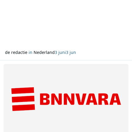
de redactie
in
Nederland
3 juni
3 jun
Lees meer over BNNVARA schrapt 79 arbeidsplaatsen door bezuin