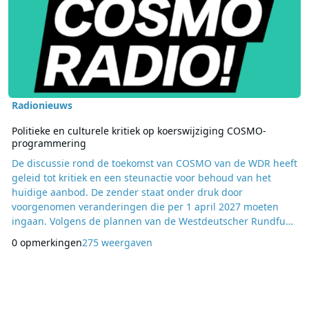
Radionieuws
Politieke en culturele kritiek op koerswijziging COSMO-
programmering
De discussie rond de toekomst van COSMO van de WDR heeft
geleid tot kritiek en een steunactie voor behoud van het
huidige aanbod. De zender staat onder druk door
voorgenomen veranderingen die per 1 april 2027 moeten
ingaan. Volgens de plannen van de Westdeutscher Rundfunk
wordt COSMO omgevormd tot een jonger georiënteerd
0 opmerkingen
275 weergaven
radiokanaal dat nauwer aansluit bij 1LIVE. Daarbij ligt de
nadruk op een mainstream hiphopformat, wat volgens critici
ten koste gaat van de huidige brede internationale program