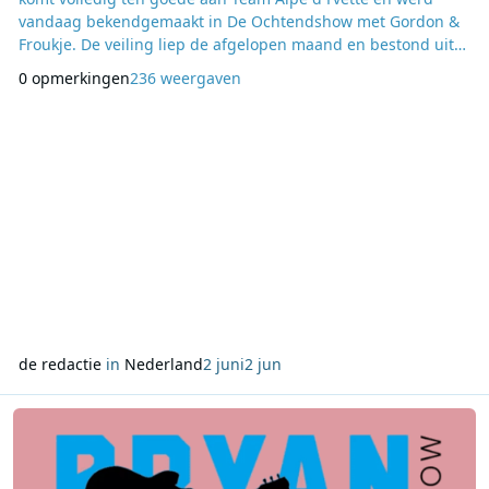
vandaag bekendgemaakt in De Ochtendshow met Gordon &
Froukje. De veiling liep de afgelopen maand en bestond uit
71 verschillende items. Luisteraars konden bieden op onder
0 opmerkingen
236 weergaven
meer een billboard langs de A20 en een tramrit met
radiomaker Erik de Zwart. Alle opbrengsten zijn bestemd
voor het team dat meedoet aan Alpe d’HuZes ter naged
de redactie
in
Nederland
2 juni
2 jun
Lees meer over Bryan Adams krijgt vaste plek in weekendprogra