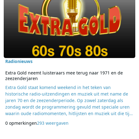
Radionieuws
Extra Gold neemt luisteraars mee terug naar 1971 en de
zeezenderjaren
Extra Gold staat komend weekend in het teken van
historische radio-uitzendingen en muziek uit met name de
jaren 70 en de zeezenderperiode. Op zowel zaterdag als
zondag wordt de programmering gevuld met speciale uren
waarin oude radiomomenten, hitlijsten en muziek uit die tijd
centraal staan. Op zaterdag en zondag start de dag tussen
0 opmerkingen
293 weergaven
09.00 en 10.00 uur met een historisch zeezenderuur,
samengesteld en waar nodig bewerkt door Herbert Wentink.