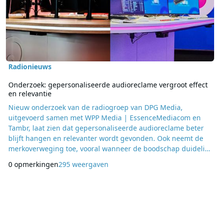
Radionieuws
Onderzoek: gepersonaliseerde audioreclame vergroot effect
en relevantie
Nieuw onderzoek van de radiogroep van DPG Media,
uitgevoerd samen met WPP Media | EssenceMediacom en
Tambr, laat zien dat gepersonaliseerde audioreclame beter
blijft hangen en relevanter wordt gevonden. Ook neemt de
merkoverweging toe, vooral wanneer de boodschap duidelijk
aansluit bij de luisteraar. Voor het onderzoek kregen ruim
0 opmerkingen
295 weergaven
1.800 deelnemers verschillende versies van
audiocommercials te horen. Daarbij werd gevarieerd met
personalisatie op basis van onder meer geslacht, leeftijd en
regio.