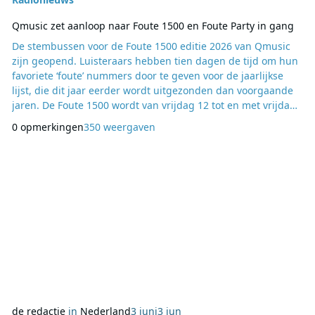
Qmusic zet aanloop naar Foute 1500 en Foute Party in gang
De stembussen voor de Foute 1500 editie 2026 van Qmusic
zijn geopend. Luisteraars hebben tien dagen de tijd om hun
favoriete ‘foute’ nummers door te geven voor de jaarlijkse
lijst, die dit jaar eerder wordt uitgezonden dan voorgaande
jaren. De Foute 1500 wordt van vrijdag 12 tot en met vrijdag
19 juni uitgezonden en vormt de opmaat naar de Foute Party,
0 opmerkingen
350 weergaven
die op zaterdag 20 juni plaatsvindt in het Philips Stadion in
Eindhoven. Daarmee is niet alleen de locatie gewijzigd ten
opzichte van eerdere ed
de redactie
in
Nederland
3 juni
3 jun