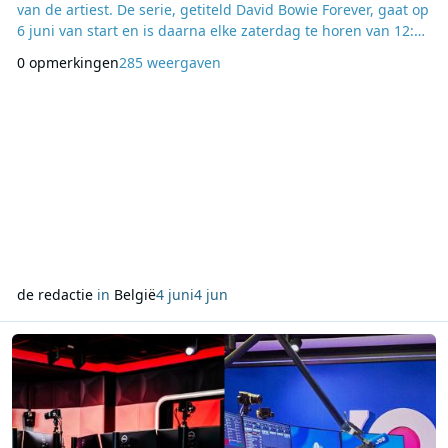
van de artiest. De serie, getiteld David Bowie Forever, gaat op
6 juni van start en is daarna elke zaterdag te horen van 12:00
tot 13:00 uur. In de reeks deelt Agnew zijn persoonlijke band
0 opmerkingen
285 weergaven
met het werk van Bowie en licht hij nummers, albums en
andere creatieve uitingen toe die een belangrijke rol spelen
in het oeuvre van de ar
de redactie
in
België
4 juni
4 jun
Lees meer over Onderzoek: gepersonaliseerde audioreclame vergro