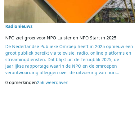
Radionieuws
NPO ziet groei voor NPO Luister en NPO Start in 2025
De Nederlandse Publieke Omroep heeft in 2025 opnieuw een
groot publiek bereikt via televisie, radio, online platforms en
streamingdiensten. Dat blijkt uit de Terugblik 2025, de
jaarlijkse rapportage waarin de NPO en de omroepen
verantwoording afleggen over de uitvoering van hun
publieke mediaopdracht. Daarbij vallen vooral de stabiele
0 opmerkingen
256 weergaven
waardering voor de programmering en de verdere groei van
digitale diensten zoals NPO Start en NPO Luister op. Uit het
onderzoek blijkt dat kijkers de publieke waa