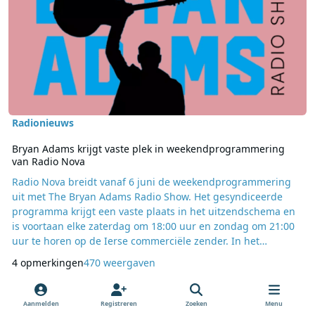
Radionieuws
Bryan Adams krijgt vaste plek in weekendprogrammering
van Radio Nova
Radio Nova breidt vanaf 6 juni de weekendprogrammering
uit met The Bryan Adams Radio Show. Het gesyndiceerde
programma krijgt een vaste plaats in het uitzendschema en
is voortaan elke zaterdag om 18:00 uur en zondag om 21:00
uur te horen op de Ierse commerciële zender. In het
wekelijkse programma neemt de Canadese zanger en
4 opmerkingen
470 weergaven
songwriter Bryan Adams de luisteraars mee langs muziek en
verhalen die een rol hebben gespeeld in zijn leven en
carrière. Naast nummers uit zijn eigen repertoire bevat ieder
Aanmelden
Registreren
Zoeken
Menu