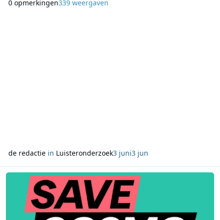
0 opmerkingen
339 weergaven
aandeel van 11,1%, tegenover 11,5% een week eerder. De
grootste verschuiving in de top van de ranglijst komt op
naam van NPO Radio 1. De nieuwszender stijgt va
de redactie
in
Luisteronderzoek
3 juni
3 jun
Lees meer over Politieke en culturele kritiek op koerswijziging