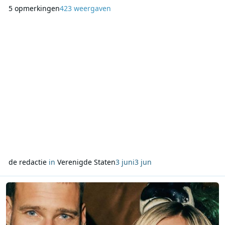
zendmast werd doorgesneden. De storing kwam aan het
5 opmerkingen
423 weergaven
licht toen de technische dienst kort voor de middag de
directie waarschuwde dat er iets mis was met de verbinding.
Volgens de eigenaar was het vooral opvallend dat de s
de redactie
in
Verenigde Staten
3 juni
3 jun
Lees meer over Barend & Benner volgen Oranje tijdens WK 2026 m