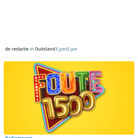
de redactie
in
Duitsland
3 juni
3 jun
Lees meer over Qmusic zet aanloop naar Foute 1500 en Foute Part
Radionieuws