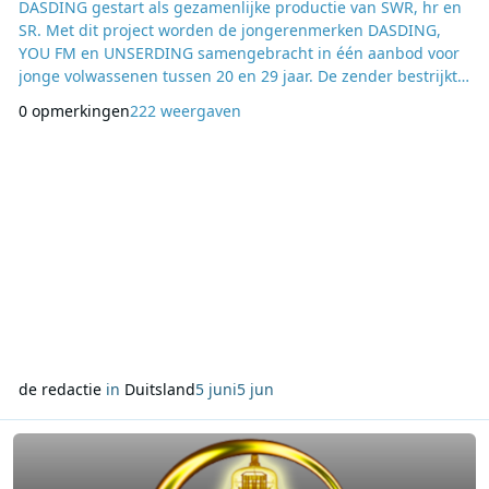
DASDING gestart als gezamenlijke productie van SWR, hr en
SR. Met dit project worden de jongerenmerken DASDING,
YOU FM en UNSERDING samengebracht in één aanbod voor
jonge volwassenen tussen 20 en 29 jaar. De zender bestrijkt
een groot gebied, van Kassel tot de Allgäu en van Ulm tot het
0 opmerkingen
222 weergaven
Saarland en de Eifel. Daarmee vallen Baden-Württemberg,
Hessen, Rheinland-Pfalz en het Saarland onder één
gezamenlijke programmering. Binnen de ARD geldt de sam
de redactie
in
Duitsland
5 juni
5 jun
Lees meer over Extra Gold neemt luisteraars mee terug naar 1971