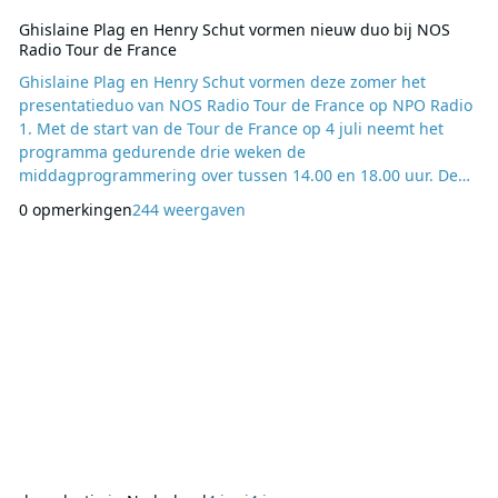
Ghislaine Plag en Henry Schut vormen nieuw duo bij NOS
Radio Tour de France
Ghislaine Plag en Henry Schut vormen deze zomer het
presentatieduo van NOS Radio Tour de France op NPO Radio
1. Met de start van de Tour de France op 4 juli neemt het
programma gedurende drie weken de
middagprogrammering over tussen 14.00 en 18.00 uur. De
samenstelling van het presentatieteam wijzigt ten opzichte
0 opmerkingen
244 weergaven
van eerdere edities doordat Plag de rol overneemt van
Robbert Meeder, die jarenlang een vaste stem was binnen de
uitzendingen en recent met pensioen is gegaan. Tijdens de
Tourdagen ve