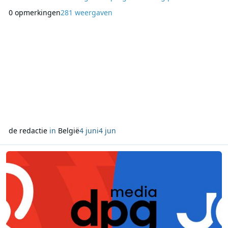
een aaneenschakeling van classics die volgens TOP2 tot de
0 opmerkingen
281 weergaven
populairste uit het aanbod behoren. Luisteraars kunnen
daarbij onder meer muziek verwachten van artiesten als Eric
Prydz, CamelPhat en Kölsch, aangevuld met
de redactie
in
België
4 juni
4 jun
Lees meer over JOE behaalt hoogste mei-score ooit, Qmusic zes jaa