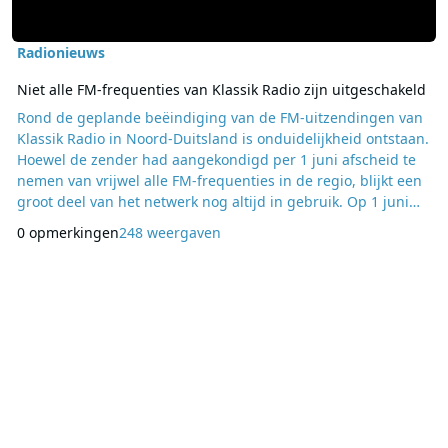
Radionieuws
Niet alle FM-frequenties van Klassik Radio zijn uitgeschakeld
Rond de geplande beëindiging van de FM-uitzendingen van
Klassik Radio in Noord-Duitsland is onduidelijkheid ontstaan.
Hoewel de zender had aangekondigd per 1 juni afscheid te
nemen van vrijwel alle FM-frequenties in de regio, blijkt een
groot deel van het netwerk nog altijd in gebruik. Op 1 juni
zijn alleen de zenders op de frequenties 97,2 MHz in
0 opmerkingen
248 weergaven
Bungsberg en 93,9 MHz in Schleswig/Güby uitgeschakeld. De
overige FM-frequenties in de deelstaat Schleswig-Holstein
zijn nog steeds actief. Ook de fr