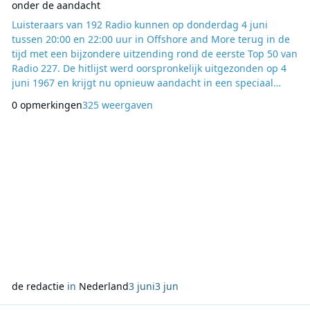
onder de aandacht
Luisteraars van 192 Radio kunnen op donderdag 4 juni
tussen 20:00 en 22:00 uur in Offshore and More terug in de
tijd met een bijzondere uitzending rond de eerste Top 50 van
Radio 227. De hitlijst werd oorspronkelijk uitgezonden op 4
juni 1967 en krijgt nu opnieuw aandacht in een speciaal
programma. Presentator Kees Brinkerink neemt samen met
0 opmerkingen
325 weergaven
voormalig Radio 227-dj Look Boden de complete Top 50
onder de loep. Naast de genoteerde hits komen ook enkele
destijds aanbevolen platen aan bod, waardoor
de redactie
in
Nederland
3 juni
3 jun