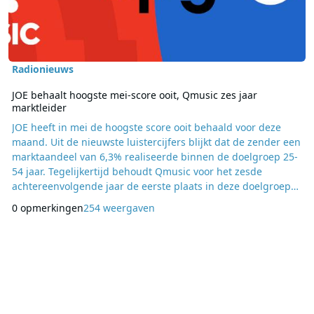
Radionieuws
JOE behaalt hoogste mei-score ooit, Qmusic zes jaar
marktleider
JOE heeft in mei de hoogste score ooit behaald voor deze
maand. Uit de nieuwste luistercijfers blijkt dat de zender een
marktaandeel van 6,3% realiseerde binnen de doelgroep 25-
54 jaar. Tegelijkertijd behoudt Qmusic voor het zesde
achtereenvolgende jaar de eerste plaats in deze doelgroep
met een marktaandeel van 19,3%. Met het resultaat van 6,3%
0 opmerkingen
254 weergaven
noteert JOE zijn beste mei-maand sinds de start van de
zender. In totaal bereikte het station gedurende de maand
bijna 5,4 miljoen luisteraars van 13 j