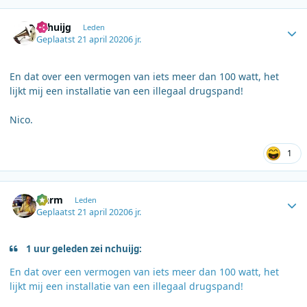
Author stats
nchuijg
Leden
Geplaatst
21 april 2020
6 jr.
En dat over een vermogen van iets meer dan 100 watt, het
lijkt mij een installatie van een illegaal drugspand!
Nico.
1
Author stats
Harm
Leden
Geplaatst
21 april 2020
6 jr.
1 uur geleden zei nchuijg:
En dat over een vermogen van iets meer dan 100 watt, het
lijkt mij een installatie van een illegaal drugspand!