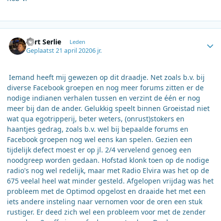
Author stats
Bart Serlie
Leden
Geplaatst
21 april 2020
6 jr.
Iemand heeft mij gewezen op dit draadje. Net zoals b.v. bij
diverse Facebook groepen en nog meer forums zitten er de
nodige indianen verhalen tussen en verzint de één er nog
meer bij dan de ander. Gelukkig speelt binnen Groeistad niet
wat qua egotripperij, beter weters, (onrust)stokers en
haantjes gedrag, zoals b.v. wel bij bepaalde forums en
Facebook groepen nog wel eens kan spelen. Gezien een
tijdelijk defect moest er op jl. 2/4 vervelend genoeg een
noodgreep worden gedaan. Hofstad klonk toen op de nodige
radio's nog wel redelijk, maar met Radio Elvira was het op de
675 veelal heel wat minder gesteld. Afgelopen vrijdag was het
probleem met de Optimod opgelost en draaide het met een
iets andere insteling naar vernomen voor de oren een stuk
rustiger. Er deed zich wel een probleem voor met de zender