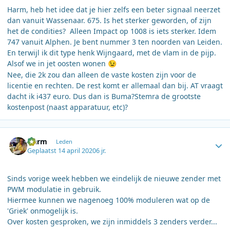
Harm, heb het idee dat je hier zelfs een beter signaal neerzet
dan vanuit Wassenaar. 675. Is het sterker geworden, of zijn
het de condities? Alleen Impact op 1008 is iets sterker. Idem
747 vanuit Alphen. Je bent nummer 3 ten noorden van Leiden.
En terwijl ik dit type henk Wijngaard, met de vlam in de pijp.
Alsof we in jet oosten wonen
😉
Nee, die 2k zou dan alleen de vaste kosten zijn voor de
licentie en rechten. De rest komt er allemaal dan bij. AT vraagt
dacht ik i437 euro. Dus dan is Buma?Stemra de grootste
kostenpost (naast apparatuur, etc)?
Author stats
Harm
Leden
Geplaatst
14 april 2020
6 jr.
Sinds vorige week hebben we eindelijk de nieuwe zender met
PWM modulatie in gebruik.
Hiermee kunnen we nagenoeg 100% moduleren wat op de
'Griek' onmogelijk is.
Over kosten gesproken, we zijn inmiddels 3 zenders verder...