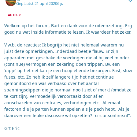
Geplaatst
21 april 2020
6 jr.
AUTEUR
Welkom op het forum, Bart en dank voor de uiteenzetting. Erg
goed nu wat inside informatie te lezen. Ik waardeer het zeker.
V.w.b. de reacties: Ik begrijp het niet helemaal waarom nu
juist deze opmerkingen. Inderdaad beetje flauw. Er zijn
apparaten met geschakelde voedingen die al bij veel minder
(continue) vermogen een zekering doen trippen. Bv. een
'dipje' op het net kan je een hoop ellende bezorgen. Fast, slow
fuses. etc. Zo heb ik zelf langere tijd het net continue
gemonitoord en was verbaasd over het aantal
spanningsdippen die je normaal nooit ziet of merkt (omdat ze
te kort zijn). Vermoedelijk veroorzaakt door af en
aanschakelen van centrales, verbindingen etc. Allemaal
factoren die je parten kunnen spelen als je pech hebt. Als je
daarover een leuke discussie wil opzetten? 'circuitsonline.nl".
Grt Eric