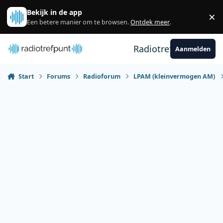
Spring naar bijdragen
Bekijk in de app
×
Sl
Een betere manier om te browsen.
Ontdek meer
.
Radiotrefpunt
Aanmelden
Start
Forums
Radioforum
LPAM (kleinvermogen AM)