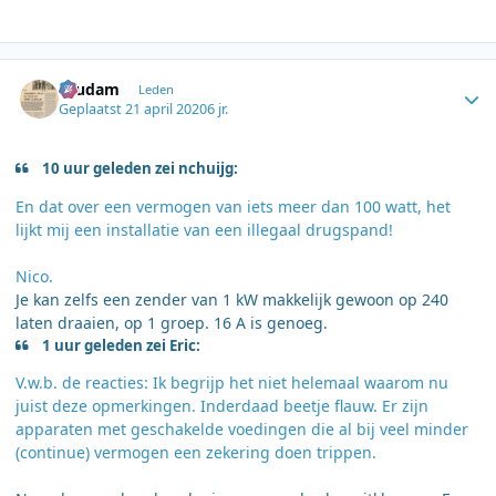
Author stats
ruudam
Leden
Geplaatst
21 april 2020
6 jr.
10 uur geleden zei nchuijg:
En dat over een vermogen van iets meer dan 100 watt, het
lijkt mij een installatie van een illegaal drugspand!
Nico.
Je kan zelfs een zender van 1 kW makkelijk gewoon op 240
laten draaien, op 1 groep. 16 A is genoeg.
1 uur geleden zei Eric:
V.w.b. de reacties: Ik begrijp het niet helemaal waarom nu
juist deze opmerkingen. Inderdaad beetje flauw. Er zijn
apparaten met geschakelde voedingen die al bij veel minder
(continue) vermogen een zekering doen trippen.