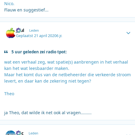
Nico.
Flauw en suggestief...
Author stats
Juul
Leden
Geplaatst
21 april 2020
6 jr.
5 uur geleden zei radio tpot:
wat een verhaal zeg, wat spatie(s) aanbrengen in het verhaal
kan het wat leesbaarder maken.
Maar het komt dus van de netbeheerder die verkeerde stroom
levert, en daar kan de zekering niet tegen?
Theo
ja Theo, dat wilde ik net ook al vragen.........
Author stats
Eric
Leden