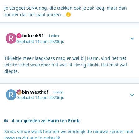
Je vergeet SENA nog, die trekken ook je zak leeg, maar dan
zonder dat het gaat jeuken...
🤭
Author stats
radiofreak31
Leden
Geplaatst
14 april 2020
6 jr.
Tikkeltje meer laag/bass mag er wel bij Harm, vind het net
iets te schel waardoor het wat blikkerig klinkt. Het mist wat
diepte.
Author stats
Robin Westhof
Leden
Geplaatst
14 april 2020
6 jr.
4 uur geleden zei Harm ten Brink:
Sinds vorige week hebben we eindelijk de nieuwe zender met
PWM modulatie in gebruik