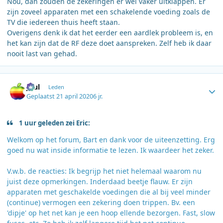
Nou, dan zouden de zekeringen er wel vaker uitklappen. Er
zijn zoveel apparaten met een schakelende voeding zoals de
TV die iedereen thuis heeft staan.
Overigens denk ik dat het eerder een aardlek probleem is, en
het kan zijn dat de RF deze doet aanspreken. Zelf heb ik daar
nooit last van gehad.
Author stats
Juul
Leden
Geplaatst
21 april 2020
6 jr.
1 uur geleden zei Eric:
Welkom op het forum, Bart en dank voor de uiteenzetting. Erg
goed nu wat inside informatie te lezen. Ik waardeer het zeker.
V.w.b. de reacties: Ik begrijp het niet helemaal waarom nu
juist deze opmerkingen. Inderdaad beetje flauw. Er zijn
apparaten met geschakelde voedingen die al bij veel minder
(continue) vermogen een zekering doen trippen. Bv. een
'dipje' op het net kan je een hoop ellende bezorgen. Fast, slow