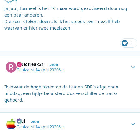
"we" ?
Ja Juul, formeel is het 'ik' maar word geadviseerd door nog
een paar anderen.
Die zou ik tekort doen als ik het steeds over mezelf heb
waarvan er hier twee meelezen.
1
Author stats
radiofreak31
Leden
Geplaatst
14 april 2020
6 jr.
Ik ervaar de hoge tonen op de Leiden SDR's afgelopen
middag, een tijdje beluisterd dus verschillende tracks
gehoord.
Author stats
Juul
Leden
Geplaatst
14 april 2020
6 jr.