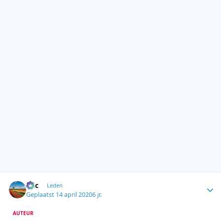
Author stats
Eric
Leden
Geplaatst
14 april 2020
6 jr.
AUTEUR