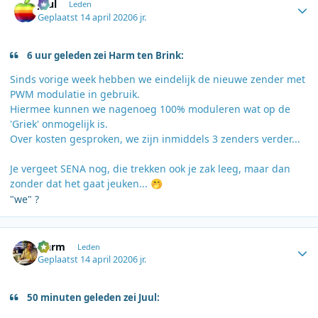
Juul
Leden
Geplaatst
14 april 2020
6 jr.
6 uur geleden zei Harm ten Brink:
Sinds vorige week hebben we eindelijk de nieuwe zender met
PWM modulatie in gebruik.
Hiermee kunnen we nagenoeg 100% moduleren wat op de
'Griek' onmogelijk is.
Over kosten gesproken, we zijn inmiddels 3 zenders verder...
Je vergeet SENA nog, die trekken ook je zak leeg, maar dan
zonder dat het gaat jeuken...
🤭
"we" ?
Author stats
Harm
Leden
Geplaatst
14 april 2020
6 jr.
50 minuten geleden zei Juul: