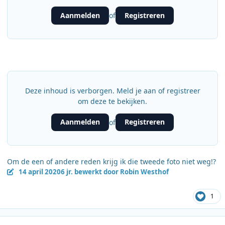
Aanmelden
Registreren
of
Deze inhoud is verborgen. Meld je aan of registreer
om deze te bekijken.
Aanmelden
Registreren
of
Om de een of andere reden krijg ik die tweede foto niet weg!?
14 april 2020
6 jr.
bewerkt door Robin Westhof
1
Author stats