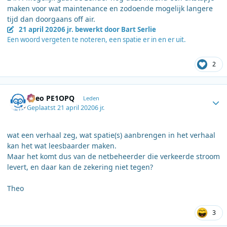
maken voor wat maintenance en zodoende mogelijk langere
tijd dan doorgaans off air.
21 april 2020
6 jr.
bewerkt door Bart Serlie
Een woord vergeten te noteren, een spatie er in en er uit.
2
Author stats
Theo PE1OPQ
Leden
Geplaatst
21 april 2020
6 jr.
wat een verhaal zeg, wat spatie(s) aanbrengen in het verhaal
kan het wat leesbaarder maken.
Maar het komt dus van de netbeheerder die verkeerde stroom
levert, en daar kan de zekering niet tegen?
Theo
3