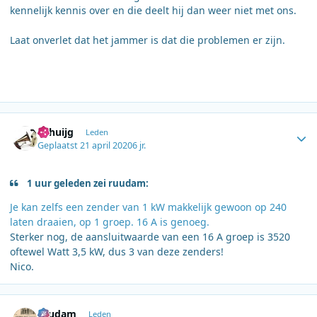
kennelijk kennis over en die deelt hij dan weer niet met ons.
Laat onverlet dat het jammer is dat die problemen er zijn.
Author stats
nchuijg
Leden
Geplaatst
21 april 2020
6 jr.
1 uur geleden zei ruudam:
Je kan zelfs een zender van 1 kW makkelijk gewoon op 240
laten draaien, op 1 groep. 16 A is genoeg.
Sterker nog, de aansluitwaarde van een 16 A groep is 3520
oftewel Watt 3,5 kW, dus 3 van deze zenders!
Nico.
Author stats
ruudam
Leden