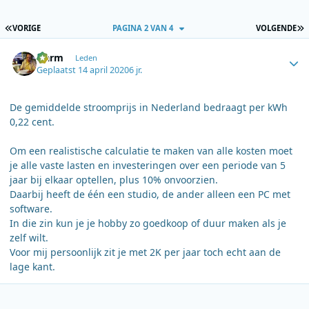
EERSTE PAGINA
L
VORIGE
PAGINA 2 VAN 4
VOLGENDE
Author stats
Harm
Leden
Geplaatst
14 april 2020
6 jr.
De gemiddelde stroomprijs in Nederland bedraagt per kWh
0,22 cent.
Om een realistische calculatie te maken van alle kosten moet
je alle vaste lasten en investeringen over een periode van 5
jaar bij elkaar optellen, plus 10% onvoorzien.
Daarbij heeft de één een studio, de ander alleen een PC met
software.
In die zin kun je je hobby zo goedkoop of duur maken als je
zelf wilt.
Voor mij persoonlijk zit je met 2K per jaar toch echt aan de
lage kant.