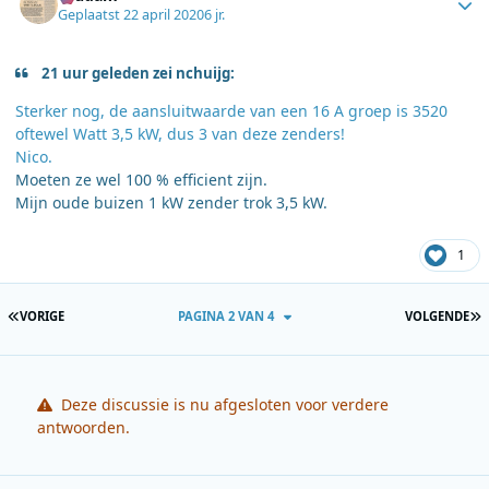
Geplaatst
22 april 2020
6 jr.
21 uur geleden zei nchuijg:
Sterker nog, de aansluitwaarde van een 16 A groep is 3520
oftewel Watt 3,5 kW, dus 3 van deze zenders!
Nico.
Moeten ze wel 100 % efficient zijn.
Mijn oude buizen 1 kW zender trok 3,5 kW.
1
EERSTE PAGINA
L
VORIGE
PAGINA 2 VAN 4
VOLGENDE
Deze discussie is nu afgesloten voor verdere
antwoorden.