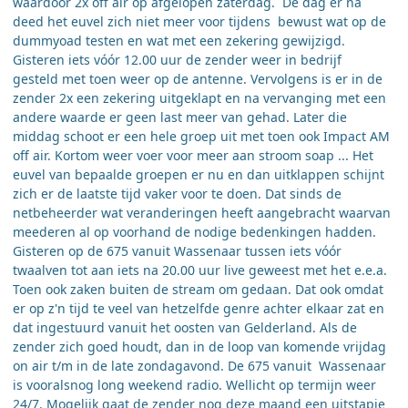
waardoor 2x off air op afgelopen zaterdag. De dag er na
deed het euvel zich niet meer voor tijdens bewust wat op de
dummyoad testen en wat met een zekering gewijzigd.
Gisteren iets vóór 12.00 uur de zender weer in bedrijf
gesteld met toen weer op de antenne. Vervolgens is er in de
zender 2x een zekering uitgeklapt en na vervanging met een
andere waarde er geen last meer van gehad. Later die
middag schoot er een hele groep uit met toen ook Impact AM
off air. Kortom weer voer voor meer aan stroom soap ... Het
euvel van bepaalde groepen er nu en dan uitklappen schijnt
zich er de laatste tijd vaker voor te doen. Dat sinds de
netbeheerder wat veranderingen heeft aangebracht waarvan
meederen al op voorhand de nodige bedenkingen hadden.
Gisteren op de 675 vanuit Wassenaar tussen iets vóór
twaalven tot aan iets na 20.00 uur live geweest met het e.e.a.
Toen ook zaken buiten de stream om gedaan. Dat ook omdat
er op z'n tijd te veel van hetzelfde genre achter elkaar zat en
dat ingestuurd vanuit het oosten van Gelderland. Als de
zender zich goed houdt, dan in de loop van komende vrijdag
on air t/m in de late zondagavond. De 675 vanuit Wassenaar
is vooralsnog long weekend radio. Wellicht op termijn weer
24/7. Mogelijk gaat de zender nog deze maand een uitstapje