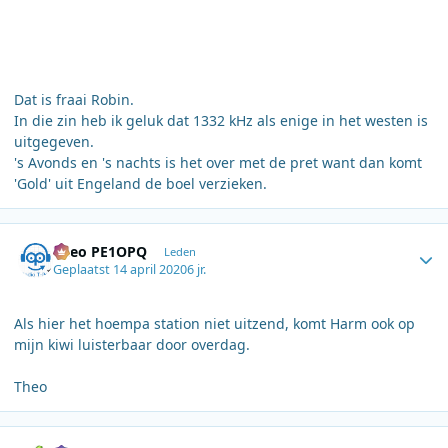
Dat is fraai Robin.
In die zin heb ik geluk dat 1332 kHz als enige in het westen is
uitgegeven.
's Avonds en 's nachts is het over met de pret want dan komt
'Gold' uit Engeland de boel verzieken.
Author stats
Theo PE1OPQ
Leden
Geplaatst
14 april 2020
6 jr.
Als hier het hoempa station niet uitzend, komt Harm ook op
mijn kiwi luisterbaar door overdag.
Theo
Author stats