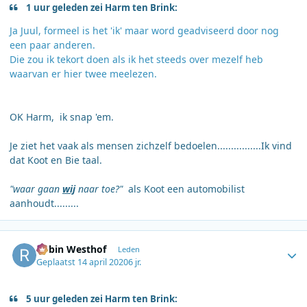
1 uur geleden zei Harm ten Brink:
Ja Juul, formeel is het 'ik' maar word geadviseerd door nog
een paar anderen.
Die zou ik tekort doen als ik het steeds over mezelf heb
waarvan er hier twee meelezen.
OK Harm, ik snap 'em.
Je ziet het vaak als mensen zichzelf bedoelen................Ik vind
dat Koot en Bie taal.
"waar gaan
wij
naar toe?"
als Koot een automobilist
aanhoudt.........
Author stats
Robin Westhof
Leden
Geplaatst
14 april 2020
6 jr.
5 uur geleden zei Harm ten Brink: