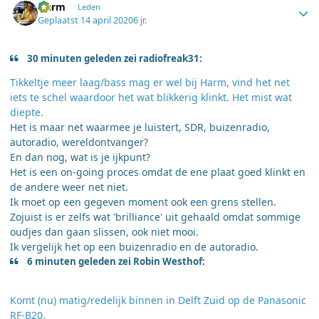
Harm
Leden
Geplaatst
14 april 2020
6 jr.
30 minuten geleden zei radiofreak31:
Tikkeltje meer laag/bass mag er wel bij Harm, vind het net
iets te schel waardoor het wat blikkerig klinkt. Het mist wat
diepte.
Het is maar net waarmee je luistert, SDR, buizenradio,
autoradio, wereldontvanger?
En dan nog, wat is je ijkpunt?
Het is een on-going proces omdat de ene plaat goed klinkt en
de andere weer net niet.
Ik moet op een gegeven moment ook een grens stellen.
Zojuist is er zelfs wat 'brilliance' uit gehaald omdat sommige
oudjes dan gaan slissen, ook niet mooi.
Ik vergelijk het op een buizenradio en de autoradio.
6 minuten geleden zei Robin Westhof:
Komt (nu) matig/redelijk binnen in Delft Zuid op de Panasonic
RF-B20.