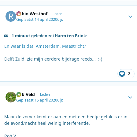
Author stats
Robin Westhof
Leden
Geplaatst
14 april 2020
6 jr.
1 minuut geleden zei Harm ten Brink:
En waar is dat, Amsterdam, Maastricht?
Delft Zuid, zie mijn eerdere bijdrage reeds...
:-)
2
Author stats
Rob Veld
Leden
Geplaatst
15 april 2020
6 jr.
Maar de zomer komt er aan en met een beetje geluk is er in
de avond/nacht heel weinig interferentie.
Rob V.