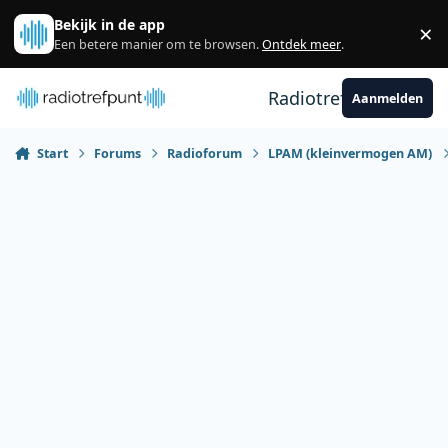
Spring naar bijdragen
Bekijk in de app
×
Sl
Een betere manier om te browsen.
Ontdek meer
.
Radiotrefpunt
Aanmelden
Start
Forums
Radioforum
LPAM (kleinvermogen AM)