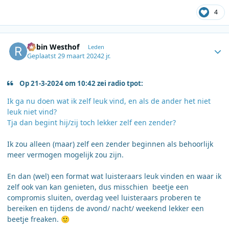
4
Author stats
Robin Westhof
Leden
Geplaatst
29 maart 2024
2 jr.
Op 21-3-2024 om 10:42 zei radio tpot:
Ik ga nu doen wat ik zelf leuk vind, en als de ander het niet
leuk niet vind?
Tja dan begint hij/zij toch lekker zelf een zender?
Ik zou alleen (maar) zelf een zender beginnen als behoorlijk
meer vermogen mogelijk zou zijn.
En dan (wel) een format wat luisteraars leuk vinden en waar ik
zelf ook van kan genieten, dus misschien beetje een
compromis sluiten, overdag veel luisteraars proberen te
bereiken en tijdens de avond/ nacht/ weekend lekker een
beetje freaken.
🙂