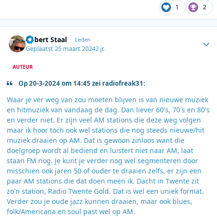
1
2
Author stats
Robert Staal
Leden
Geplaatst
25 maart 2024
2 jr.
AUTEUR
Op 20-3-2024 om 14:45 zei radiofreak31:
Waar je ver weg van zou moeten blijven is van nieuwe muziek
en hitmuziek van vandaag de dag. Dan liever 60's, 70's en 80's
en verder niet. Er zijn veel AM stations die deze weg volgen
maar ik hoor toch ook wel stations die nog steeds nieuwe/hit
muziek draaien op AM. Dat is gewoon zinloos want die
doelgroep wordt al bediend en luistert niet naar AM, laat
staan FM nog. Je kunt je verder nog wel segmenteren door
misschien ook jaren 50 of ouder te draaien zelfs, er zijn een
paar AM stations die dat doen meen ik. Dacht in Twente zit
zo'n station, Radio Twente Gold. Dat is wel een uniek format.
Verder zou je oude jazz kunnen draaien, maar ook blues,
folk/Americana en soul past wel op AM.