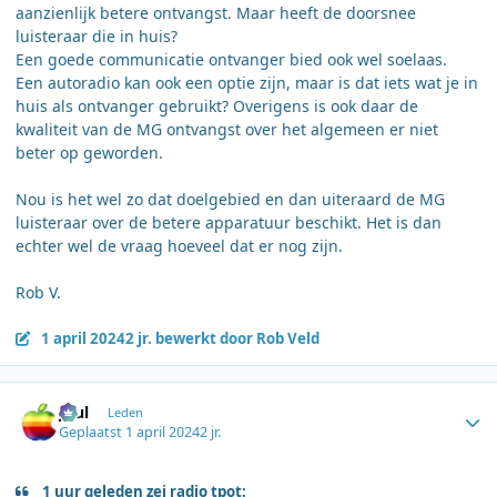
aanzienlijk betere ontvangst. Maar heeft de doorsnee
luisteraar die in huis?
Een goede communicatie ontvanger bied ook wel soelaas.
Een autoradio kan ook een optie zijn, maar is dat iets wat je in
huis als ontvanger gebruikt? Overigens is ook daar de
kwaliteit van de MG ontvangst over het algemeen er niet
beter op geworden.
Nou is het wel zo dat doelgebied en dan uiteraard de MG
luisteraar over de betere apparatuur beschikt. Het is dan
echter wel de vraag hoeveel dat er nog zijn.
Rob V.
1 april 2024
2 jr.
bewerkt door Rob Veld
Author stats
Juul
Leden
Geplaatst
1 april 2024
2 jr.
1 uur geleden zei radio tpot: