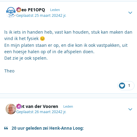
Author stats
Theo PE1OPQ
Leden
Geplaatst
25 maart 2024
2 jr.
ls ik iets in handen heb, vast kan houden, stuk kan maken dan
vind ik het fysiek
😊
En mijn platen staan er op, en die kon ik ook vastpakken, uit
een hoesje halen op of in de afspelen doen.
Dat zie je ook spelen.
Theo
1
Author stats
Piet van der Vooren
Leden
Geplaatst
26 maart 2024
2 jr.
20 uur geleden zei Henk-Anna Loog: