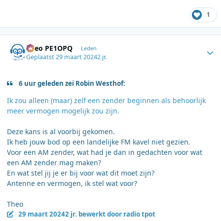
1
Author stats
Theo PE1OPQ
Leden
Geplaatst
29 maart 2024
2 jr.
6 uur geleden zei Robin Westhof:
Ik zou alleen (maar) zelf een zender beginnen als behoorlijk
meer vermogen mogelijk zou zijn.
Deze kans is al voorbij gekomen.
Ik heb jouw bod op een landelijke FM kavel niet gezien.
Voor een AM zender, wat had je dan in gedachten voor wat
een AM zender mag maken?
En wat stel jij je er bij voor wat dit moet zijn?
Antenne en vermogen, ik stel wat voor?
Theo
29 maart 2024
2 jr.
bewerkt door radio tpot