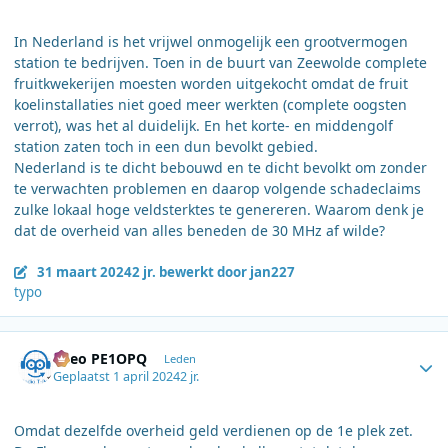
In Nederland is het vrijwel onmogelijk een grootvermogen
station te bedrijven. Toen in de buurt van Zeewolde complete
fruitkwekerijen moesten worden uitgekocht omdat de fruit
koelinstallaties niet goed meer werkten (complete oogsten
verrot), was het al duidelijk. En het korte- en middengolf
station zaten toch in een dun bevolkt gebied.
Nederland is te dicht bebouwd en te dicht bevolkt om zonder
te verwachten problemen en daarop volgende schadeclaims
zulke lokaal hoge veldsterktes te genereren. Waarom denk je
dat de overheid van alles beneden de 30 MHz af wilde?
31 maart 2024
2 jr.
bewerkt door jan227
typo
Author stats
Theo PE1OPQ
Leden
Geplaatst
1 april 2024
2 jr.
Omdat dezelfde overheid geld verdienen op de 1e plek zet.