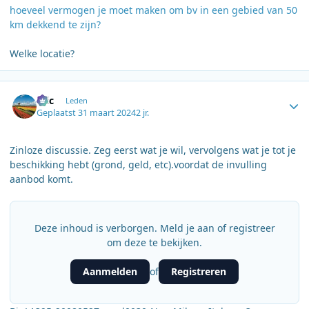
hoeveel vermogen je moet maken om bv in een gebied van 50
km dekkend te zijn?
Welke locatie?
Author stats
Eric
Leden
Geplaatst
31 maart 2024
2 jr.
Zinloze discussie. Zeg eerst wat je wil, vervolgens wat je tot je
beschikking hebt (grond, geld, etc).voordat de invulling
aanbod komt.
Deze inhoud is verborgen. Meld je aan of registreer
om deze te bekijken.
Aanmelden
Registreren
of