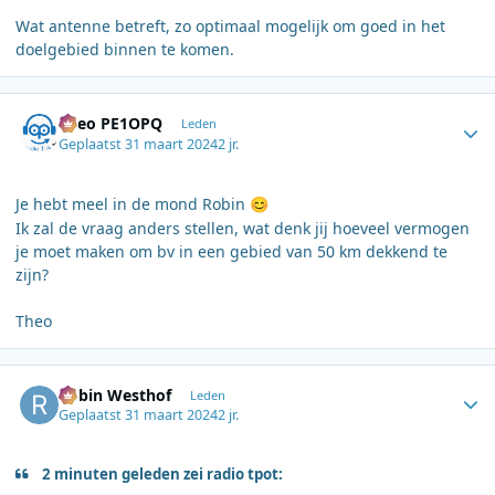
Wat antenne betreft, zo optimaal mogelijk om goed in het
doelgebied binnen te komen.
Author stats
Theo PE1OPQ
Leden
Geplaatst
31 maart 2024
2 jr.
Je hebt meel in de mond Robin
😊
Ik zal de vraag anders stellen, wat denk jij hoeveel vermogen
je moet maken om bv in een gebied van 50 km dekkend te
zijn?
Theo
Author stats
Robin Westhof
Leden
Geplaatst
31 maart 2024
2 jr.
2 minuten geleden zei radio tpot: