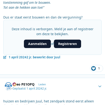
toestemming gaf om te bouwen.
Tot aan de hekken aan toe!"
Dus er staat eerst bouwen en dan de vergunning?
Deze inhoud is verborgen. Meld je aan of registreer
om deze te bekijken.
Aanmelden
Registreren
of
1 april 2024
2 jr.
bewerkt door Juul
1
Author stats
Theo PE1OPQ
Leden
Geplaatst
1 april 2024
2 jr.
huizen en bedrijven Juul, het zendpark stond eerst alleen