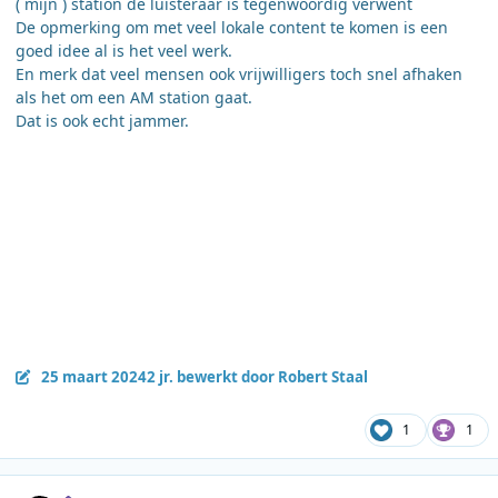
( mijn ) station de luisteraar is tegenwoordig verwent
De opmerking om met veel lokale content te komen is een
goed idee al is het veel werk.
En merk dat veel mensen ook vrijwilligers toch snel afhaken
als het om een AM station gaat.
Dat is ook echt jammer.
25 maart 2024
2 jr.
bewerkt door Robert Staal
1
1
Author stats