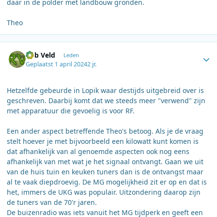
daar in de polder met landbouw gronden.
Theo
Author stats
Rob Veld
Leden
Geplaatst
1 april 2024
2 jr.
Hetzelfde gebeurde in Lopik waar destijds uitgebreid over is
geschreven. Daarbij komt dat we steeds meer "verwend" zijn
met apparatuur die gevoelig is voor RF.
Een ander aspect betreffende Theo's betoog. Als je de vraag
stelt hoever je met bijvoorbeeld een kilowatt kunt komen is
dat afhankelijk van al genoemde aspecten ook nog eens
afhankelijk van met wat je het signaal ontvangt. Gaan we uit
van de huis tuin en keuken tuners dan is de ontvangst maar
al te vaak diepdroevig. De MG mogelijkheid zit er op en dat is
het, immers de UKG was populair. Uitzondering daarop zijn
de tuners van de 70'r jaren.
De buizenradio was iets vanuit het MG tijdperk en geeft een