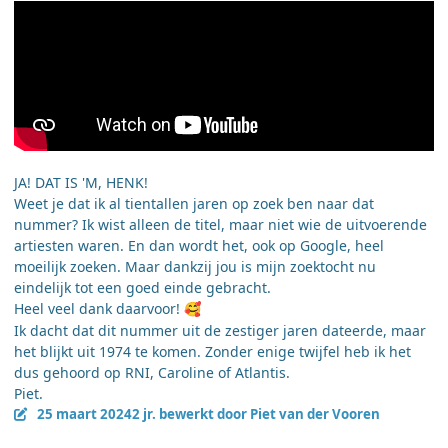
JA! DAT IS 'M, HENK!
Weet je dat ik al tientallen jaren op zoek ben naar dat
nummer? Ik wist alleen de titel, maar niet wie de uitvoerende
artiesten waren. En dan wordt het, ook op Google, heel
moeilijk zoeken. Maar dankzij jou is mijn zoektocht nu
eindelijk tot een goed einde gebracht.
Heel veel dank daarvoor!
🥰
Ik dacht dat dit nummer uit de zestiger jaren dateerde, maar
het blijkt uit 1974 te komen. Zonder enige twijfel heb ik het
dus gehoord op RNI, Caroline of Atlantis.
Piet.
25 maart 2024
2 jr.
bewerkt door Piet van der Vooren