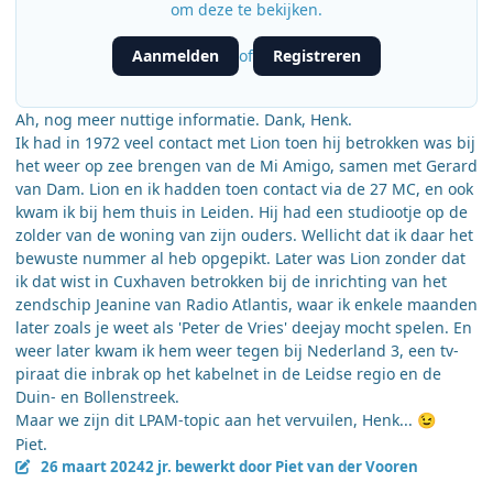
om deze te bekijken.
Aanmelden
Registreren
of
Ah, nog meer nuttige informatie. Dank, Henk.
Ik had in 1972 veel contact met Lion toen hij betrokken was bij
het weer op zee brengen van de Mi Amigo, samen met Gerard
van Dam. Lion en ik hadden toen contact via de 27 MC, en ook
kwam ik bij hem thuis in Leiden. Hij had een studiootje op de
zolder van de woning van zijn ouders. Wellicht dat ik daar het
bewuste nummer al heb opgepikt. Later was Lion zonder dat
ik dat wist in Cuxhaven betrokken bij de inrichting van het
zendschip Jeanine van Radio Atlantis, waar ik enkele maanden
later zoals je weet als 'Peter de Vries' deejay mocht spelen. En
weer later kwam ik hem weer tegen bij Nederland 3, een tv-
piraat die inbrak op het kabelnet in de Leidse regio en de
Duin- en Bollenstreek.
Maar we zijn dit LPAM-topic aan het vervuilen, Henk...
😉
Piet.
26 maart 2024
2 jr.
bewerkt door Piet van der Vooren