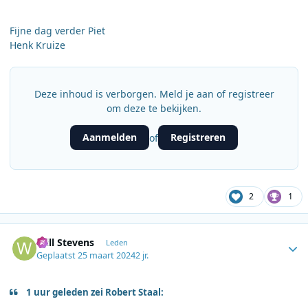
Fijne dag verder Piet
Henk Kruize
Deze inhoud is verborgen. Meld je aan of registreer
om deze te bekijken.
Aanmelden
Registreren
of
2
1
Author stats
Will Stevens
Leden
Geplaatst
25 maart 2024
2 jr.
1 uur geleden zei Robert Staal: