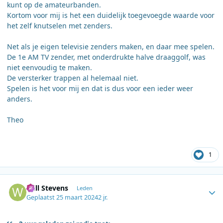
kunt op de amateurbanden.
Kortom voor mij is het een duidelijk toegevoegde waarde voor
het zelf knutselen met zenders.
Net als je eigen televisie zenders maken, en daar mee spelen.
De 1e AM TV zender, met onderdrukte halve draaggolf, was
niet eenvoudig te maken.
De versterker trappen al helemaal niet.
Spelen is het voor mij en dat is dus voor een ieder weer
anders.
Theo
1
Author stats
Will Stevens
Leden
Geplaatst
25 maart 2024
2 jr.