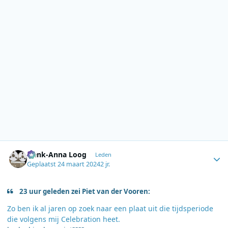
Author stats
Henk-Anna Loog
Leden
Geplaatst
24 maart 2024
2 jr.
23 uur geleden zei Piet van der Vooren:
Zo ben ik al jaren op zoek naar een plaat uit die tijdsperiode
die volgens mij Celebration heet.