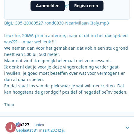
Aanmelden
Registreren
of
BigL1395-20080527-rond0030-NearMilaan-Italy.mp3
Leuk he, 20kW, prima antenne, maar of dit nu het doelgebied
was??? -- maar wel leuk !!!
We nemen dan voor het gemak aan dat Robin een stuk grond
heeft van 500 bij 500 meter.
Maar dat vind ik eigenlijk helemaal niet zo incessant.
Ik denk nl dat je voor je deze vingeroefening verder gaat
invullen, je goed moet beseffen over wat voor vermogens er
dan al gaan spelen.
En dat staat los van de plek waar je wat wilt neerzetten. Dat
kan hoogstens de grondgolf positief of negatief beïnvloeden.
Theo
Author stats
jan227
Leden
Geplaatst
31 maart 2024
2 jr.