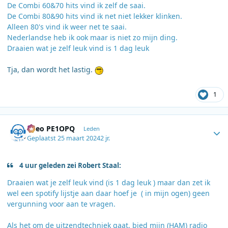
De Combi 60&70 hits vind ik zelf de saai.
De Combi 80&90 hits vind ik net niet lekker klinken.
Alleen 80's vind ik weer net te saai.
Nederlandse heb ik ook maar is niet zo mijn ding.
Draaien wat je zelf leuk vind is 1 dag leuk
Tja, dan wordt het lastig.
1
Author stats
Theo PE1OPQ
Leden
Geplaatst
25 maart 2024
2 jr.
4 uur geleden zei Robert Staal:
Draaien wat je zelf leuk vind (is 1 dag leuk ) maar dan zet ik
wel een spotify lijstje aan daar hoef je ( in mijn ogen) geen
vergunning voor aan te vragen.
Als het om de uitzendtechniek gaat, bied mijn (HAM) radio