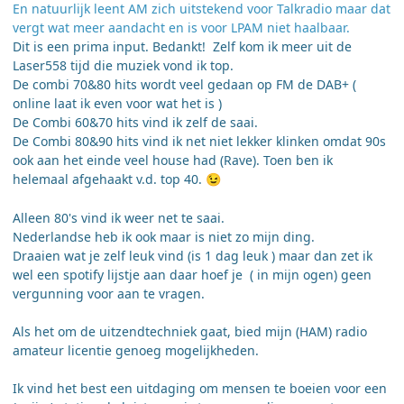
En natuurlijk leent AM zich uitstekend voor Talkradio maar dat
vergt wat meer aandacht en is voor LPAM niet haalbaar.
Dit is een prima input. Bedankt! Zelf kom ik meer uit de
Laser558 tijd die muziek vond ik top.
De combi 70&80 hits wordt veel gedaan op FM de DAB+ (
online laat ik even voor wat het is )
De Combi 60&70 hits vind ik zelf de saai.
De Combi 80&90 hits vind ik net niet lekker klinken omdat 90s
ook aan het einde veel house had (Rave). Toen ben ik
helemaal afgehaakt v.d. top 40.
😉
Alleen 80's vind ik weer net te saai.
Nederlandse heb ik ook maar is niet zo mijn ding.
Draaien wat je zelf leuk vind (is 1 dag leuk ) maar dan zet ik
wel een spotify lijstje aan daar hoef je ( in mijn ogen) geen
vergunning voor aan te vragen.
Als het om de uitzendtechniek gaat, bied mijn (HAM) radio
amateur licentie genoeg mogelijkheden.
Ik vind het best een uitdaging om mensen te boeien voor een