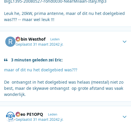
BigL1395-20080527-rond0030-NearMilaan-Italy.mp3
Leuk he, 20kW, prima antenne, maar of dit nu het doelgebied
was??? -- maar wel leuk !!!
Author stats
Robin Westhof
Leden
Geplaatst
31 maart 2024
2 jr.
3 minuten geleden zei Eric:
maar of dit nu het doelgebied was???
De ontvangst in het doelgebied was helaas (meestal) niet zo
best, maar de skywave ontvangst op grote afstand was vaak
wonderlijk.
Author stats
Theo PE1OPQ
Leden
Geplaatst
31 maart 2024
2 jr.