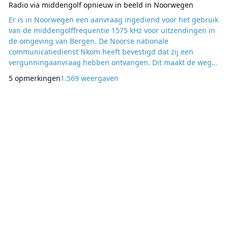
Radio via middengolf opnieuw in beeld in Noorwegen
Er is in Noorwegen een aanvraag ingediend voor het gebruik
van de middengolffrequentie 1575 kHz voor uitzendingen in
de omgeving van Bergen. De Noorse nationale
communicatiedienst Nkom heeft bevestigd dat zij een
vergunningaanvraag hebben ontvangen. Dit maakt de weg
vrij voor andere partijen om ook een aanvraag te doen voor
5 opmerkingen
1.569 weergaven
deze frequentie. Omdat de meeste mensen in Noorwegen
tegenwoordig radio luisteren via DAB+ of internet, en
sommigen nog via FM, is de belangstelling voor middengolf
de laat