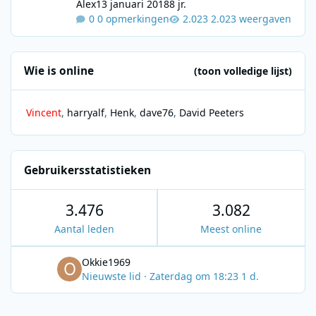
Alex
13 januari 2018
8 jr.
0 opmerkingen
2.023 weergaven
Wie is online
(toon volledige lijst)
Vincent
harryalf
Henk
dave76
David Peeters
Gebruikersstatistieken
3.476
3.082
Aantal leden
Meest online
Okkie1969
Nieuwste lid
·
Zaterdag om 18:23
1 d.