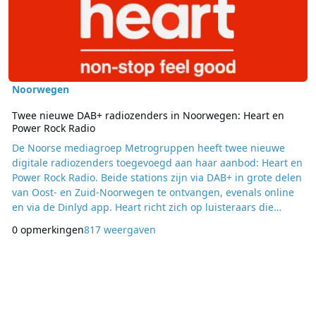
Noorwegen
Twee nieuwe DAB+ radiozenders in Noorwegen: Heart en
Power Rock Radio
De Noorse mediagroep Metrogruppen heeft twee nieuwe
digitale radiozenders toegevoegd aan haar aanbod: Heart en
Power Rock Radio. Beide stations zijn via DAB+ in grote delen
van Oost- en Zuid-Noorwegen te ontvangen, evenals online
en via de Dinlyd app. Heart richt zich op luisteraars die
houden van een constante stroom populaire en positieve
0 opmerkingen
817 weergaven
muziek. De programmering bestaat uit een mix van actuele
hits, nummers uit de 2000s en een selectie van tijdloze
klassiekers. Daarbij gaat het om artiesten