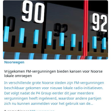
Noorwegen
Vrijgekomen FM-vergunningen bieden kansen voor Noorse
lokale omroepen
In verschillende grote Noorse steden zijn FM-vergunningen
beschikbaar gekomen voor nieuwe lokale radio-initiatieven.
Dat volgt nadat de P4 Group eerder dit jaar meerdere
vergunningen heeft ingeleverd, waardoor andere partijen
zich nu kunnen aanmelden voor het gebruik van de
frequenties. Volgens een overzicht van de Noorse