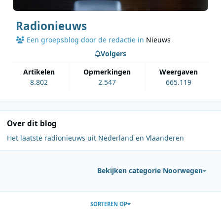
Radionieuws
Een groepsblog door de redactie in
Nieuws
Volgers
artikelen
opmerkingen
weergaven
8.802
2.547
665.119
Over dit blog
Het laatste radionieuws uit Nederland en Vlaanderen
Bekijken categorie Noorwegen
Berichten in deze blog
SORTEREN OP
Lees meer over Vrijgekomen FM-vergunningen bieden kansen voo