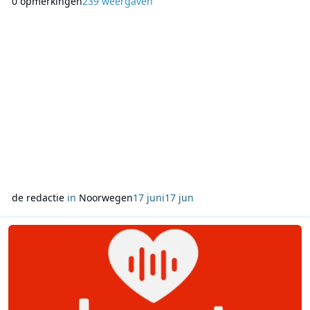
0 opmerkingen
239 weergaven
mediatoezichthouder Medietilsynet zijn onder meer
vergunningen beschikbaar in Kristiansand, Moss,
Fredrikstad, Sarpsborg en Halden. Ook in Noord-Noorwegen
zijn diverse FM-verg
de redactie
in
Noorwegen
17 juni
17 jun
Lees meer over Twee nieuwe DAB+ radiozenders in Noorwegen: He