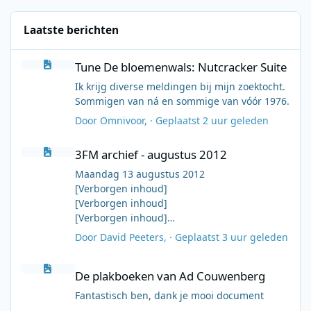
Laatste berichten
Tune De bloemenwals: Nutcracker Suite
Tune De bloemenwals: Nutcracker Suite
Ik krijg diverse meldingen bij mijn zoektocht.
Sommigen van ná en sommige van vóór 1976.
Door
Omnivoor
, ·
Geplaatst
2 uur geleden
3FM archief - augustus 2012
3FM archief - augustus 2012
Maandag 13 augustus 2012
[Verborgen inhoud]
[Verborgen inhoud]
[Verborgen inhoud]
[Verborgen inhoud]
Door
David Peeters
, ·
Geplaatst
3 uur geleden
[Verborgen inhoud]
De plakboeken van Ad Couwenberg
[Verborgen inhoud]
De plakboeken van Ad Couwenberg
[Verborgen inhoud]
[Verborgen inhoud]
Fantastisch ben, dank je mooi document