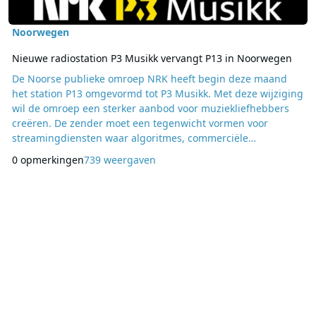
Noorwegen
Nieuwe radiostation P3 Musikk vervangt P13 in Noorwegen
De Noorse publieke omroep NRK heeft begin deze maand
het station P13 omgevormd tot P3 Musikk. Met deze wijziging
wil de omroep een sterker aanbod voor muziekliefhebbers
creëren. De zender moet een tegenwicht vormen voor
streamingdiensten waar algoritmes, commerciële
plaatsingen en uniforme hitlijsten de toon zetten. Volgens
0 opmerkingen
739 weergaven
muziekchef Mats Borch Bugge draait P3 Musikk niet alleen
om het afspelen van nummers, maar ook om de verhalen en
betekenissen die muziek kan uitdragen. Een lied kan een
stem