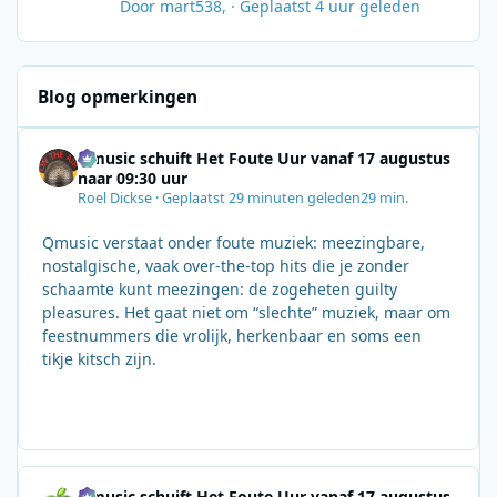
Door
mart538
, ·
Geplaatst
4 uur geleden
Blog opmerkingen
Qmusic schuift Het Foute Uur vanaf 17 augustus
naar 09:30 uur
Roel Dickse
·
Geplaatst
29 minuten geleden
29 min.
Qmusic verstaat onder foute muziek: meezingbare,
nostalgische, vaak over‑the‑top hits die je zonder
schaamte kunt meezingen: de zogeheten guilty
pleasures. Het gaat niet om “slechte” muziek, maar om
feestnummers die vrolijk, herkenbaar en soms een
tikje kitsch zijn.
Qmusic schuift Het Foute Uur vanaf 17 augustus