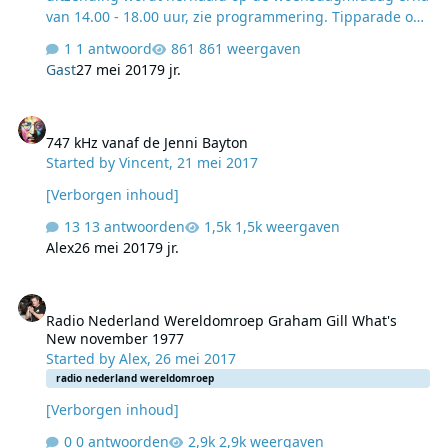
van 14.00 - 18.00 uur, zie programmering. Tipparade op
192Radio: ​​Presentatie: Bert van der Laan. Uitzending op
1 antwoord
861 weergaven
zaterdag 27 mei 2017 van 16.00 - 18.00 uur op de stream
Gast
27 mei 2017
9 jr.
van 192Radio. Deze uitzending wordt herhaald op de
woensdagmiddag erna van 16.00 - 18.00 uur, zie
747 kHz vanaf de Jenni Bayton
programmering. Beter De oorsprong van Seven Drunken
747 kHz vanaf de Jenni Bayton
Nights ligt in 1770. Of zo. Kan ook eerder. Bestond al een
Started by
Vincent
,
21 mei 2017
liedje ‘Our Goodman’ dat er sterk op lijkt. We hebben
contact gezocht met de songwriter, maar die schijnt al
[Verborgen inhoud]
ee…
13 antwoorden
1,5k weergaven
Alex
26 mei 2017
9 jr.
Radio Nederland Wereldomroep Graham Gill What's New novembe
Radio Nederland Wereldomroep Graham Gill What's
New november 1977
Started by
Alex
,
26 mei 2017
radio nederland wereldomroep
[Verborgen inhoud]
0 antwoorden
2,9k weergaven