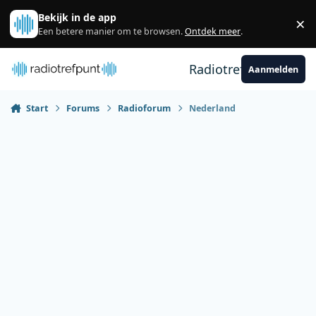
Spring naar bijdragen
Bekijk in de app
×
Sl
Een betere manier om te browsen.
Ontdek meer
.
Radiotrefpunt
Aanmelden
Start
Forums
Radioforum
Nederland