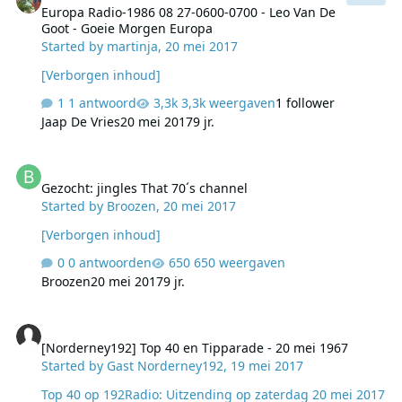
Europa Radio-1986 08 27-0600-0700 - Leo Van De
Goot - Goeie Morgen Europa
Started by
martinja
,
20 mei 2017
[Verborgen inhoud]
1 antwoord
3,3k weergaven
1 follower
Jaap De Vries
20 mei 2017
9 jr.
Gezocht: jingles That 70´s channel
Gezocht: jingles That 70´s channel
Started by
Broozen
,
20 mei 2017
[Verborgen inhoud]
0 antwoorden
650 weergaven
Broozen
20 mei 2017
9 jr.
[Norderney192] Top 40 en Tipparade - 20 mei 1967
[Norderney192] Top 40 en Tipparade - 20 mei 1967
Started by
Gast Norderney192
,
19 mei 2017
Top 40 op 192Radio: Uitzending op zaterdag 20 mei 2017