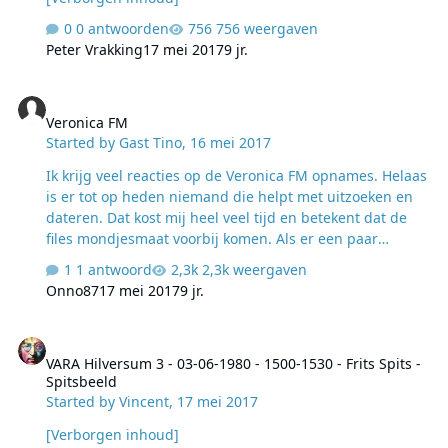
0 antwoorden
756 weergaven
Peter Vrakking
17 mei 2017
9 jr.
Veronica FM
Veronica FM
Started by
Gast Tino
,
16 mei 2017
Ik krijg veel reacties op de Veronica FM opnames. Helaas
is er tot op heden niemand die helpt met uitzoeken en
dateren. Dat kost mij heel veel tijd en betekent dat de
files mondjesmaat voorbij komen. Als er een paar
forumleden meehelpen kan ik veel sneller bestanden
1 antwoord
2,3k weergaven
delen. Ik ga een paar pogingen doen met uitzoek-
Onno87
17 mei 2017
9 jr.
opnames en ben benieuwd naar jullie reacties. Deze
was er al; Hier is er nog een; VeronicaFM-
VARA Hilversum 3 - 03-06-1980 - 1500-1530 - Frits Spits - Spitsbeel
DanceExperience
VARA Hilversum 3 - 03-06-1980 - 1500-1530 - Frits Spits -
Spitsbeeld
Started by
Vincent
,
17 mei 2017
[Verborgen inhoud]