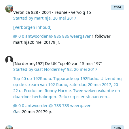
Veronica 828 - 2004 - reunie - vervolg 15
2004
Veronica 828 - 2004 - reunie - vervolg 15
Started by
martinja
,
20 mei 2017
[Verborgen inhoud]
0 antwoorden
886 weergaven
1 follower
martinja
20 mei 2017
9 jr.
[Norderney192] De UK Top 40 van 15 mei 1971
[Norderney192] De UK Top 40 van 15 mei 1971
Started by
Gast Norderney192
,
20 mei 2017
Top 40 op 192Radio: Tipparade op 192Radio: ​Uitzending
op de stream van 192 Radio, zaterdag 20 mei 2017, 20-
22 u. Productie: Ronny Harnie. ​Twee weken vakantie en
daardoor herhalingen. Gelukkig is er stilaan een
uitgebreid archief om naar terug te grijpen. Vanavond
0 antwoorden
783 weergaven
gaat het om de volledige UK Top 40 van 15 mei 1971.
Gast
20 mei 2017
9 jr.
Jawel, de dag van de bom op de Mebo 2. Dit programma
werd voor het eerst uitgezonden in… lees verder > Lees
Europa Radio-1986 08 27-0600-0700 - Leo Van De Goot - Goeie Mo
verder
1986