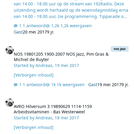
van 14.00 - 18.00 uur op de stream van 192Radio. Deze
uitzending wordt herhaald op de woensdagmiddag erna
van 14.00 - 18.00 uur, zie programmering. Tipparade op
192Radio: ​​Presentatie: Bert van der Laan. Uitzending op
1 antwoord
1,2k weergaven
zaterdag 20 mei 2017 van 16.00 - 18.00 uur op de stream
Gast
20 mei 2017
9 jr.
van 192Radio. Deze uitzending wordt herhaald op de
woensdagmiddag erna van 16.00 - 18.00 uur, zie
NOS 19801205 1900-2007 NOS Jazz, Pim Gras & Michiel de Ruyter
programmering. De Top 40 Quizzzz Win vandaag (en ook
nos jazz
NOS 19801205 1900-2007 NOS Jazz, Pim Gras &
alleen vandaag) een origineel uniek Top 40 relikwie. Is er
Michiel de Ruyter
maar 1 van. Echt waar. En jij kunt hem verdienen. Maar
Started by
Andreas
,
19 mei 2017
daar moet je wel wat voor doen. De 1ste vraag Vanda…
[Verborgen inhoud]
1 antwoord
1k weergaven
Gast
19 mei 2017
9 jr.
AVRO Hilversum 3 19890629 1114-1159 Arbeidsvitaminen - Bas We
AVRO Hilversum 3 19890629 1114-1159
Arbeidsvitaminen - Bas Westerweel
Started by
Andreas
,
18 mei 2017
[Verborgen inhoud]