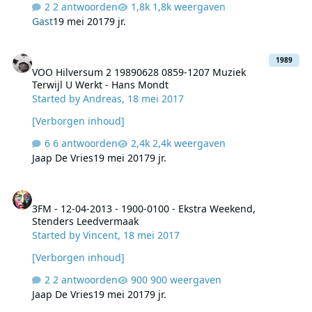
2 antwoorden
1,8k weergaven
Gast
19 mei 2017
9 jr.
VOO Hilversum 2 19890628 0859-1207 Muziek Terwijl U Werkt - H
1989
VOO Hilversum 2 19890628 0859-1207 Muziek
Terwijl U Werkt - Hans Mondt
Started by
Andreas
,
18 mei 2017
[Verborgen inhoud]
6 antwoorden
2,4k weergaven
Jaap De Vries
19 mei 2017
9 jr.
3FM - 12-04-2013 - 1900-0100 - Ekstra Weekend, Stenders Leedve
3FM - 12-04-2013 - 1900-0100 - Ekstra Weekend,
Stenders Leedvermaak
Started by
Vincent
,
18 mei 2017
[Verborgen inhoud]
2 antwoorden
900 weergaven
Jaap De Vries
19 mei 2017
9 jr.