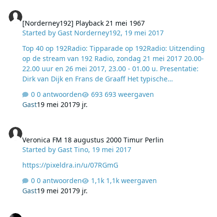
[Norderney192] Playback 21 mei 1967
[Norderney192] Playback 21 mei 1967
Started by
Gast Norderney192
,
19 mei 2017
Top 40 op 192Radio: Tipparade op 192Radio: ​​​​​​​​​​​​​​​​​​​​​​​​​​​​​​​​​​​​​​​​​​​​​​​​​​​​​​​​​​​​​​​​​​​​​​​​​​​​​​​​​​​​​​​​​​​​​​​Uitzending
op de stream van 192 Radio, zondag 21 mei 2017 20.00-
22.00 uur en 26 mei 2017, 23.00 - 01.00 u. Presentatie:
Dirk van Dijk en Frans de Graaff Het typische
Buckinghams-geluid opent uur 1: koperwerk vermengd
0 antwoorden
693 weergaven
met easy-listening muziek. Dit is de opvolger van Kind of
Gast
19 mei 2017
9 jr.
a Drag. En hoeveel groepen zouden er zijn die hun
eigen naam als single uitbrengen? Gary Zekley schreef
Veronica FM 18 augustus 2000 Timur Perlin
het nummer Yellow Balloon; dat werd door Jan & Dean
Veronica FM 18 augustus 2000 Timur Perlin
opgenomen (of liever door… lees verder > Lees verder
Started by
Gast Tino
,
19 mei 2017
https://pixeldra.in/u/07RGmG
0 antwoorden
1,1k weergaven
Gast
19 mei 2017
9 jr.
Peter van Bruggen