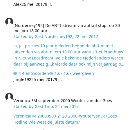
Alex
26 mei 2017
9 jr.
[Norderney192] De ABTT stream via abtt.nl stopt op 30 mei om 18.
[Norderney192] De ABTT stream via abtt.nl stopt op 30
mei om 18.00 uur.
Started by
Gast Norderney192
,
22 mei 2017
​Ja, ja, precies 10 jaar geleden begon de abtt.nl met
uitzenden via abtt.nl om 18.00 uur vanuit ‘Het Praethuys’
in Nieuw Loosdrecht. Vele bekende Nederlanders waren
daar bij aanwezig. Ik vierde daar ook mijn verjaardag op
dat moment, maar dit geheel terzijde. Op 30 mei 2017
4 antwoorden
1,6k weergaven
om 18.00 uur gaat… Top 40 op 192Radio: Tipparade op
Jingle192
25 mei 2017
9 jr.
192Radio: lees verder > Lees verder
Veronica FM september 2000 Wouter van der Goes
Veronica FM september 2000 Wouter van der Goes
Started by
Gast Tino
,
24 mei 2017
VeronicaFM-20000900-2120-2300-WouterVanDerGoes-
Hotline Wie weet de juiste datum?