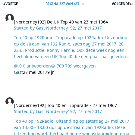
EERSTE PAGINA
L
VORIGE
PAGINA 327 VAN 467
VOLGENDE
[Norderney192] De UK Top 40 van 23 mei 1964
[Norderney192] De UK Top 40 van 23 mei 1964
Started by
Gast Norderney192
,
27 mei 2017
Top 40 op 192Radio: Tipparade op 192Radio: Uitzending
op de stream van 192 Radio, zaterdag 27 mei 2017, 20-
22 u. Productie: Ronny Harnie. ​Ook deze week nog een
herhaling van een UK Top 40 die een paar jaar geleden
al uitgezonden werd: de lijst van 23 mei 1964. Vanaf
0 antwoorden
709 weergaven
volgende week weer nieuwe afleveringen. lees verder >
Gast
27 mei 2017
9 jr.
Lees verder
[Norderney192] Top 40 en Tipparade - 27 mei 1967
[Norderney192] Top 40 en Tipparade - 27 mei 1967
Started by
Gast Norderney192
,
27 mei 2017
Top 40 op 192Radio: Uitzending op zaterdag 27 mei 2017
van 14.00 - 18.00 uur op de stream van 192Radio. Deze
uitzending wordt herhaald op de woensdagmiddag erna