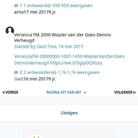
1 antwoord
959 weergaven
arno
17 mei 2017
9 jr.
Veronica FM 2000 Wouter van der Goes-Dennis Verheugd
Veronica FM 2000 Wouter van der Goes-Dennis
Verheugd
Started by
Gast Tino
,
14 mei 2017
VeronicaFM-20000000-1007-1459-WouterVanDerGoes-
DennisVerheugd https://we.tl/5glpDQNzxz
2 antwoorden
1,1k weergaven
Gast
16 mei 2017
9 jr.
EERSTE PAGINA
L
VORIGE
PAGINA 327 VAN 467
VOLGENDE
Volgers