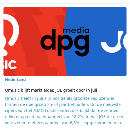
Lees meer over Qmusic blijft marktleider, JOE groeit door in juli
Nederland
Qmusic blijft marktleider, JOE groeit door in juli
Qmusic heeft in juli zijn positie als grootste radiozender
binnen de doelgroep 25-54 jaar behouden. Uit de nieuwste
cijfers van het NMO Luisteronderzoek blijkt dat de zender
uitkomt op een marktaandeel van 18,7%, terwijl JOE de groei
voortzet en met een aandeel van 6,8% is opgeklommen naar
de vierde positie. Gezamenlijk behalen de radiozenders van