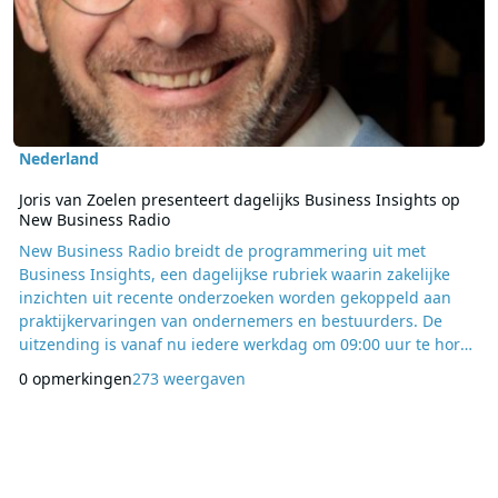
Nederland
Joris van Zoelen presenteert dagelijks Business Insights op
New Business Radio
New Business Radio breidt de programmering uit met
Business Insights, een dagelijkse rubriek waarin zakelijke
inzichten uit recente onderzoeken worden gekoppeld aan
praktijkervaringen van ondernemers en bestuurders. De
uitzending is vanaf nu iedere werkdag om 09:00 uur te horen
en richt zich op ondernemers die op zoek zijn naar
0 opmerkingen
273 weergaven
toepasbare ideeën voor hun eigen organisatie. Presentator
Joris van Zoelen bespreekt elke ochtend één centraal
businessinzicht dat is gebaseerd op actueel onderzoek naar