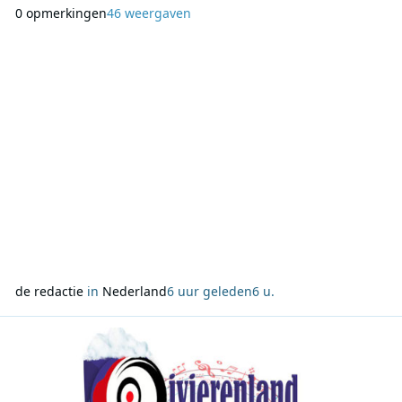
gepresenteerd door Q-bah, Jaimy, Ciana en Serginio en
0 opmerkingen
46 weergaven
besteedt aandacht aan verschillende periodes binnen het
genre. Van de eerste hiphopklassiekers uit de Verenigde
Staten tot Nederlandse rap en meer recente producties
de redactie
in
Nederland
6 uur geleden
6 u.
Lees meer over Rivierenland Radio zoekt deze zomer het publiek o