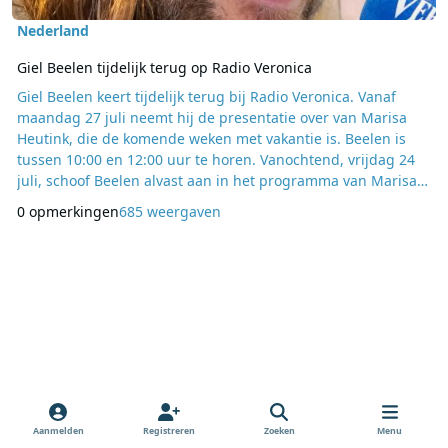
Nederland
Giel Beelen tijdelijk terug op Radio Veronica
Giel Beelen keert tijdelijk terug bij Radio Veronica. Vanaf
maandag 27 juli neemt hij de presentatie over van Marisa
Heutink, die de komende weken met vakantie is. Beelen is
tussen 10:00 en 12:00 uur te horen. Vanochtend, vrijdag 24
juli, schoof Beelen alvast aan in het programma van Marisa
Heutink om kennis te maken met de luisteraars. Daarmee
0 opmerkingen
685 weergaven
werd vooruitgelopen op zijn tijdelijke terugkeer achter de
microfoon. Voor Beelen is het een terugkeer naar een station
waar hij eerder al actief was.
Aanmelden
Registreren
Zoeken
Menu