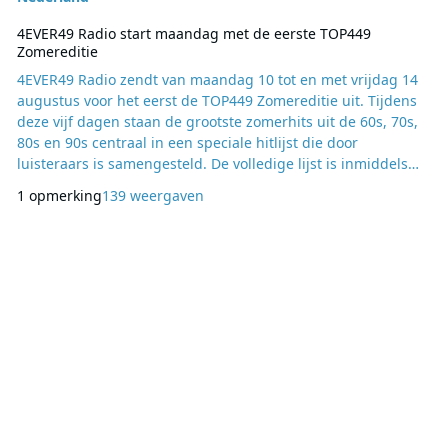
4EVER49 Radio start maandag met de eerste TOP449
Zomereditie
4EVER49 Radio zendt van maandag 10 tot en met vrijdag 14
augustus voor het eerst de TOP449 Zomereditie uit. Tijdens
deze vijf dagen staan de grootste zomerhits uit de 60s, 70s,
80s en 90s centraal in een speciale hitlijst die door
luisteraars is samengesteld. De volledige lijst is inmiddels
bekendgemaakt, maar de hoogste positie blijft nog geheim.
1 opmerking
139 weergaven
Luisteraars kunnen tot en met donderdag 13 augustus om
20:00 uur voorspellen welke zomerklassieker uiteindelijk de
nummer 1-positie behaalt. Wie de j