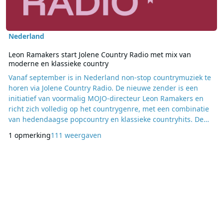
Nederland
Leon Ramakers start Jolene Country Radio met mix van
moderne en klassieke country
Vanaf september is in Nederland non-stop countrymuziek te
horen via Jolene Country Radio. De nieuwe zender is een
initiatief van voormalig MOJO-directeur Leon Ramakers en
richt zich volledig op het countrygenre, met een combinatie
van hedendaagse popcountry en klassieke countryhits. De
officiële start van Jolene Country Radio vindt op 19
1 opmerking
111 weergaven
september plaats in Poppodium 013 in Tilburg, voorafgaand
aan het concert van de Amerikaanse countryartiest Megan
Moroney. Op het station wordt een mix gedra