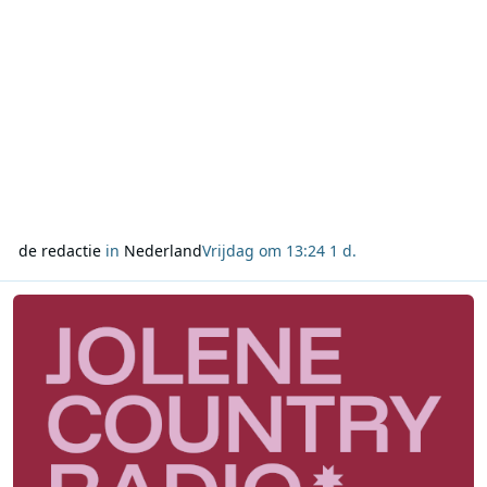
de redactie
in
Nederland
Vrijdag om 13:24
1 d.
Lees meer over Leon Ramakers start Jolene Country Radio met mix