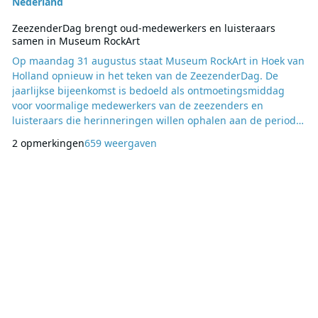
Nederland
ZeezenderDag brengt oud-medewerkers en luisteraars
samen in Museum RockArt
Op maandag 31 augustus staat Museum RockArt in Hoek van
Holland opnieuw in het teken van de ZeezenderDag. De
jaarlijkse bijeenkomst is bedoeld als ontmoetingsmiddag
voor voormalige medewerkers van de zeezenders en
luisteraars die herinneringen willen ophalen aan de periode
van de radiozenders op zee. De datum is niet toevallig
2 opmerkingen
659 weergaven
gekozen, want op 31 augustus is het precies 52 jaar geleden
dat de Nederlandse zeezenders hun uitzendingen moesten
beëindigen. Museumdirecteur Jaap Schut verwacht ook dit