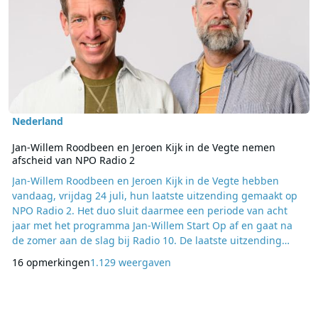
Nederland
Jan-Willem Roodbeen en Jeroen Kijk in de Vegte nemen
afscheid van NPO Radio 2
Jan-Willem Roodbeen en Jeroen Kijk in de Vegte hebben
vandaag, vrijdag 24 juli, hun laatste uitzending gemaakt op
NPO Radio 2. Het duo sluit daarmee een periode van acht
jaar met het programma Jan-Willem Start Op af en gaat na
de zomer aan de slag bij Radio 10. De laatste uitzending
werd niet vanuit de studio in Hilversum gemaakt, maar
16 opmerkingen
1.129 weergaven
tijdens de Nijmeegse Vierdaagse. Tijdens de uitzending
waren er regelmatig problemen met de verbinding doordat
het mobiele netwerk rond het evenement zwaar werd