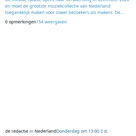
en moet de grootste muziekcollectie van Nederland
toegankelijk maken voor zowel bezoekers als makers. De
verbouwing van de publieksruimte is inmiddels begonnen.
0 opmerkingen
154 weergaven
In Fonos wordt een omvangrijke collectie van meer dan 1,5
miljoen fysieke geluidsdragers ondergebracht, goed voor
ruim 14 kilometer aan platen en cd’s. Bezoekers
de redactie
in
Nederland
Donderdag om 13:00
2 d.