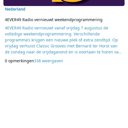
Nederland
4EVER49 Radio vernieuwt weekendprogrammering
4EVER49 Radio vernieuwt vanaf vrijdag 7 augustus de
volledige weekendprogrammering. Verschillende
programma’s krijgen een nieuwe plek of extra zendtijd. Op
vrijdag verhuist Classic Grooves met Bernard ter Horst van
de zondag naar de vrijdagavond en is voortaan te horen van
19.00 tot 21.00 uur. Op zaterdag wordt Club 4EVER49 met
0 opmerkingen
338 weergaven
Klaas van het Hof een uur langer en loopt nu eveneens van
19.00 tot 21.00 uur, waarna In The Mix met DJ Groove Monkey
doorschuift naar 21.00 tot 22.00 uur. Op zondag krij