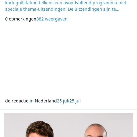
kortegolfstation telkens een avondvullend programma met
speciale thema-uitzendingen. De uitzendingen zijn te
beluisteren van 21:00 tot 23:00 uur Nederlandse tijd. In
0 opmerkingen
382 weergaven
tegenstelling tot de gebruikelijke programmering staat
Summer Splash volledig in het teken van
themaprogramma’s. Tijdens de drie uitzendavonden brengt
FRS-Holland in to
de redactie
in
Nederland
25 juli
25 jul
Lees meer over Jan-Willem Roodbeen en Jeroen Kijk in de Vegte n