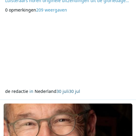
Luisteraars horen originele uitzendingen uit de gloriedagen
van de offshore-radio, aangevuld met de vertrouwde
0 opmerkingen
209 weergaven
programma’s waarin muziek, jingles, commercials en
historische fragmenten centraal staan. Op zaterdag van
09:00 tot 10:00 uur is een uitzending van 1 augustus
de redactie
in
Nederland
30 juli
30 jul
Lees meer over Joris van Zoelen presenteert dagelijks Business I