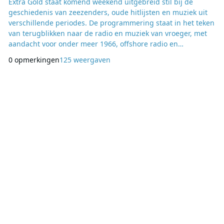
Extra Gold staat komend weekend uitgebreid stil bij de
geschiedenis van zeezenders, oude hitlijsten en muziek uit
verschillende periodes. De programmering staat in het teken
van terugblikken naar de radio en muziek van vroeger, met
aandacht voor onder meer 1966, offshore radio en
historische muzieklijsten. Op zaterdag en zondag begint de
0 opmerkingen
125 weergaven
dag met een zeezenderuur van 09:00 tot 10:00 uur. Deze
programma’s zijn samengesteld door Herbert Wentink, die
de luisteraars meeneemt naar de periode waarin r