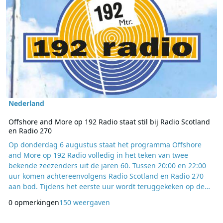
Nederland
Offshore and More op 192 Radio staat stil bij Radio Scotland
en Radio 270
Op donderdag 6 augustus staat het programma Offshore
and More op 192 Radio volledig in het teken van twee
bekende zeezenders uit de jaren 60. Tussen 20:00 en 22:00
uur komen achtereenvolgens Radio Scotland en Radio 270
aan bod. Tijdens het eerste uur wordt teruggekeken op de
geschiedenis van Radio Scotland. Deze zeezender was
0 opmerkingen
150 weergaven
destijds in het noordwesten van Nederland goed te
ontvangen en wist ook buiten het Verenigd Koninkrijk een