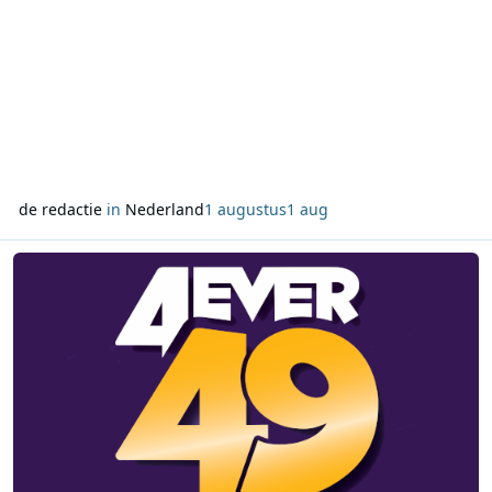
de redactie
in
Nederland
1 augustus
1 aug
Lees meer over 4EVER49 Radio vernieuwt weekendprogrammering