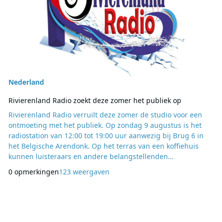
Nederland
Rivierenland Radio zoekt deze zomer het publiek op
Rivierenland Radio verruilt deze zomer de studio voor een
ontmoeting met het publiek. Op zondag 9 augustus is het
radiostation van 12:00 tot 19:00 uur aanwezig bij Brug 6 in
het Belgische Arendonk. Op het terras van een koffiehuis
kunnen luisteraars en andere belangstellenden
kennismaken met de medewerkers en presentatoren van het
0 opmerkingen
123 weergaven
station en meer te weten komen over de dagelijkse
werkzaamheden achter de schermen. De bijeenkomst staat
in het teken van persoonlijk contact. Bezoekers krijgen de ge