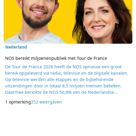
Nederland
NOS bereikt miljoenenpubliek met Tour de France
De Tour de France 2026 heeft de NOS opnieuw een groot
bereik opgeleverd via radio, televisie en de digitale kanalen.
Op televisie werden alle etappes en de bijbehorende
uitzendingen door in totaal 8,5 miljoen mensen bekeken.
Daarmee bereikte de NOS 50,8% van de Nederlandse
bevolking. De definitieve kijkcijfers, waarin ook uitgesteld en
1 opmerking
252 weergaven
online kijken zijn verwerkt, worden op een later moment
bekendgemaakt. NOS Radio Tour de France Ook via NPO
Radio 1 werd de Tour intensief gevolgd. De uitzending