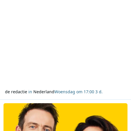
groep luisteraars op te bouwen. Het tweede uur is gewijd
aan Ra
de redactie
in
Nederland
Woensdag om 17:00
3 d.
Lees meer over NOS bereikt miljoenenpubliek met Tour de France