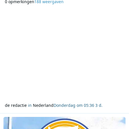
0 opmerkingen
188 weergaven
DPG Media een marktaandeel van 30,7%. Qmusic bereikte in
juli ruim 7,5 miljoen luisteraars van 13 jaar en ouder. Dat zijn
er meer dan in dezelfde maa
de redactie
in
Nederland
Donderdag om 05:36
3 d.
Lees meer over Offshore and More op 192 Radio staat stil bij Radi