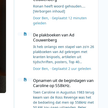
Ronan heeft woord gehouden....
[Verborgen inhoud]
Door
Ben
, ·
Geplaatst
12 minuten
geleden
De plakboeken van Ad Couwenberg
De plakboeken van Ad
Couwenberg
Ik heb onlangs een stapel van zo'n 26
plakboeken van Ad gekregen met
kranten knipsels, artikelen uit
tijdschriften, posters, Top 40
blaadjes, Top 50 posters, etc.
Door
Ben
, ·
Geplaatst
2 uur geleden
Vandaag heb ik de eerste scans
Opnamen uit de begindagen van Caroline op 558kHz.
gemaakt. Ik ben van plan dat zo af en
Opnamen uit de begindagen van
toe te gaan doen en de scans dan op
Caroline op 558kHz.
Flickr te zetten. Dit is de eerste scan
met kranten artikelen uit juni 1967:
Toen Caroline in Augustus 1983 terug
[Verborgen inhoud]
kwam van de Ross Revenge was het
Het album, waar alles terecht moet
de bedoeling dat men op 558kHz met
komen is deze: [Verborgen inhoud]
50 kW zou gaan uitzenden, Peter