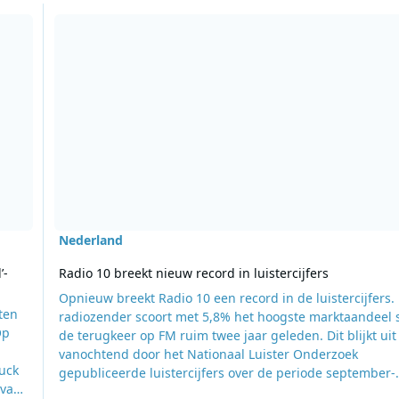
‘on the road’-platen vanuit truck
Lees meer over Radio 10 breekt nieuw record in luistercijfe
Nederland
’-
Radio 10 breekt nieuw record in luistercijfers
Opnieuw breekt Radio 10 een record in de luistercijfers.
ten
radiozender scoort met 5,8% het hoogste marktaandeel 
Op
de terugkeer op FM ruim twee jaar geleden. Dit blijkt uit
vanochtend door het Nationaal Luister Onderzoek
ruck
gepubliceerde luistercijfers over de periode september-
 van
oktober 2015. Algemeen Directeur Carlo de Boer: “Wat een