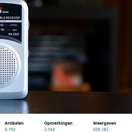
artikelen
opmerkingen
weergaven
8.793
2.543
658.182