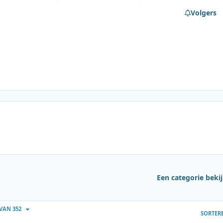
Volgers
Een categorie beki
NA
 VAN 352
SORTER