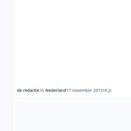
de redactie
in
Nederland
17 november 2015
10 jr.
Lees meer over Wilbert Mutsaers van NPO 3FM naar MOJO C