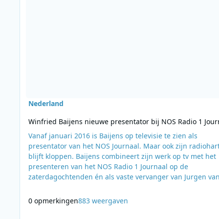
Nederland
Winfried Baijens nieuwe presentator bij NOS Radio 1 Jour
Vanaf januari 2016 is Baijens op televisie te zien als
presentator van het NOS Journaal. Maar ook zijn radiohar
blijft kloppen. Baijens combineert zijn werk op tv met het
presenteren van het NOS Radio 1 Journaal op de
zaterdagochtenden én als vaste vervanger van Jurgen va
den Berg doordeweeks. Eerder maakte de NOS al bekend 
Jurgen van den Berg per 1 januari de nieuwe presentator
0 opmerkingen
883 weergaven
wordt van het NOS Radio 1 Journaal in de ochtend. Marcel
Gelauff, hoofdredacteur NOS Nieuws, over de komst v