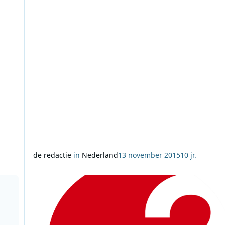
Round van Dyna
de redactie
in
Nederland
13 november 2015
10 jr.
oncerts
Lees meer over You’re The First, The Last, My Everything op