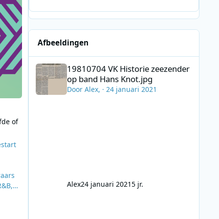
Afbeeldingen
19810704 VK Historie zeezender op band Hans Knot.jpg
19810704 VK Historie zeezender
op band Hans Knot.jpg
Door
Alex
, ·
24 januari 2021
fde of
start
raars
Alex
24 januari 2021
5 jr.
R&B,
p en
 &