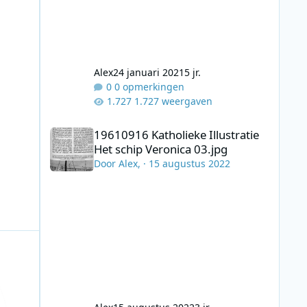
Alex
24 januari 2021
5 jr.
0 opmerkingen
1.727 weergaven
19610916 Katholieke Illustratie Het schip Veronica 03.jpg
19610916 Katholieke Illustratie
Het schip Veronica 03.jpg
Door
Alex
, ·
15 augustus 2022
 1 in Top 70 van de Jaren 70