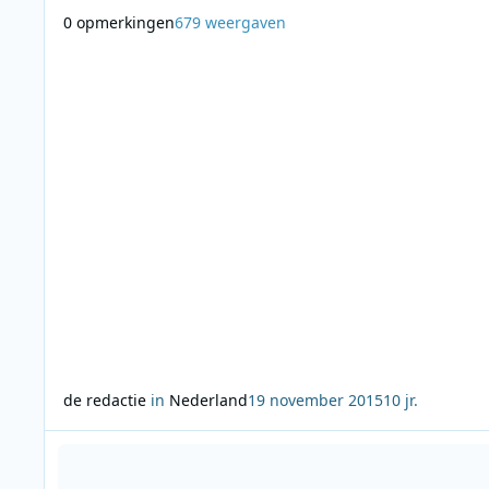
Brussel. Het ochtendduo krijgt ook bezoek van countryza
0 opmerkingen
679 weergaven
Robby Longo, die live ‘King of the Road’ komt brengen. All
JOE-luisteraars maken ook kans op een reis naar Route 66
Tess & Bjorn: “Nu v
de redactie
in
Nederland
19 november 2015
10 jr.
Lees meer over Winfried Baijens nieuwe presentator bij NOS