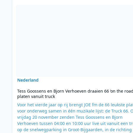
Lees meer over Tess Goossens en Bjorn Verhoeven draaien 66 
Nederland
Tess Goossens en Bjorn Verhoeven draaien 66 ‘on the road
platen vanuit truck
Voor het vierde jaar op rij brengt JOE fm de 66 leukste pla
voor onderweg samen in één muzikale lijst: de Truck 66. 
vrijdag 20 november zenden Tess Goossens en Bjorn
Verhoeven tussen 04:00 en 10:00 uur live uit vanuit een t
op de snelwegparking in Groot-Bijgaarden, in de richting