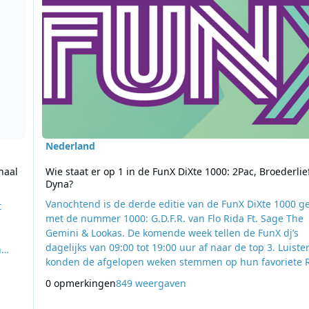
Nederland
naal
Wie staat er op 1 in de FunX DiXte 1000: 2Pac, Broederlie
Dyna?
Vanochtend is de derde editie van de FunX DiXte 1000 ge
t
met de nummer 1000: G.D.F.R. van Flo Rida Ft. Sage The
Gemini & Lookas. De komende week tellen de FunX dj’s
dagelijks van 09:00 tot 19:00 uur af naar de top 3. Luiste
n
konden de afgelopen weken stemmen op hun favoriete 
dat
hiphop, Afrobeat, reggae, arab, latin, dancehall, Turkpo
0 opmerkingen
849 weergaven
dance tracks. Drie tracks eindigden boven aan de lijst:
Changes van 2Pac, Labanta van Broederliefde en Round