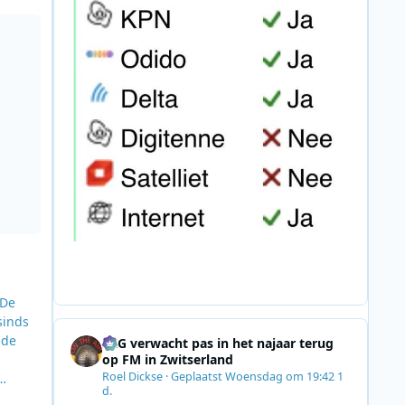
rs
 De
sinds
 de
SRG verwacht pas in het najaar terug
op FM in Zwitserland
Roel Dickse
·
Geplaatst
Woensdag om 19:42
1
d.