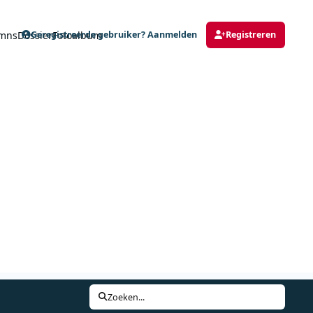
mns
Dossier
Fotoalbum
Geregistreerde gebruiker? Aanmelden
Registreren
Zoeken...