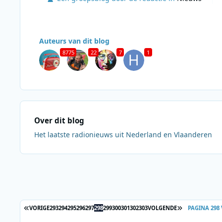
Auteurs van dit blog
8775
22
7
1
Over dit blog
Het laatste radionieuws uit Nederland en Vlaanderen
Berichten in deze blog
EERSTE PAGINA
LAATSTE PAGI
VORIGE
293
294
295
296
297
298
299
300
301
302
303
VOLGENDE
PAGINA 298