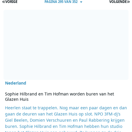
EERSTE PAGINA
L
VORIGE
PAGINA 295 VAN 352
VOLGENDE
Lees meer over Sophie Hilbrand en Tim Hofman worden buren van
Nederland
Sophie Hilbrand en Tim Hofman worden buren van het
Glazen Huis
Heerlen staat te trappelen. Nog maar een paar dagen en dan
gaan de deuren van het Glazen Huis op slot. NPO 3FM-dj’s
Giel Beelen, Domien Verschuuren en Paul Rabbering krijgen
buren. Sophie Hilbrand en Tim Hofman hebben hun studio