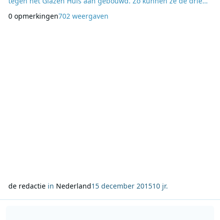
tegen het Glazen Huis aan gebouwd. Zo kunnen ze de drie
dj’s de hele uitzending lang op hun vingers kijken en hoeft
0 opmerkingen
702 weergaven
de kijker thuis niets te missen van de actie. Dit jaar voert 3FM
voor het Rode Kruis actie voor de generatie van de toekomst
in oorlogs- en conflictgebiede
de redactie
in
Nederland
15 december 2015
10 jr.
Lees meer over Barry Brand en Malou Holshuijsen nieuw duo bij R