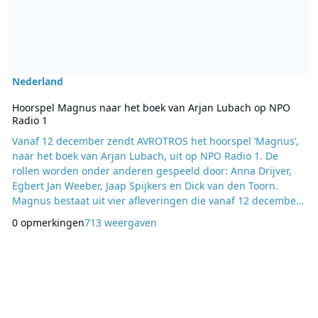
Nederland
Hoorspel Magnus naar het boek van Arjan Lubach op NPO
Radio 1
Vanaf 12 december zendt AVROTROS het hoorspel ‘Magnus’,
naar het boek van Arjan Lubach, uit op NPO Radio 1. De
rollen worden onder anderen gespeeld door: Anna Drijver,
Egbert Jan Weeber, Jaap Spijkers en Dick van den Toorn.
Magnus bestaat uit vier afleveringen die vanaf 12 december
wekelijks in de nacht van vrijdag op zaterdag te horen is
0 opmerkingen
713 weergaven
tussen 00:00 en 00:30 uur. Magnus gaat over Merlijn, die,
nadat zijn jeugdliefde Caro het uitmaakt, niets anders rest
dan zijn ellende te compenseren met l