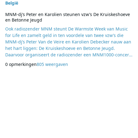
België
MNM-dj’s Peter en Karolien steunen vzw’s De Kruiskeshoeve
en Betonne Jeugd
Ook radiozender MNM steunt De Warmste Week van Music
for Life en zamelt geld in ten voordele van twee vzw’s die
MNM-dj’s Peter Van de Veire en Karolien Debecker nauw aan
het hart liggen: De Kruiskeshoeve en Betonne Jeugd.
Daarvoor organiseert de radiozender een MNM1000-concert
met Lost Frequencies en worden 10.000 luchtballonnen de
0 opmerkingen
805 weergaven
lucht ingelaten. MNM-dj’s Peter Van de Veire en Karolien
Debecker hebben elk een goed doel gekozen dat hen nauw
aan het hart ligt. Peter Van de Veire heeft gekoze