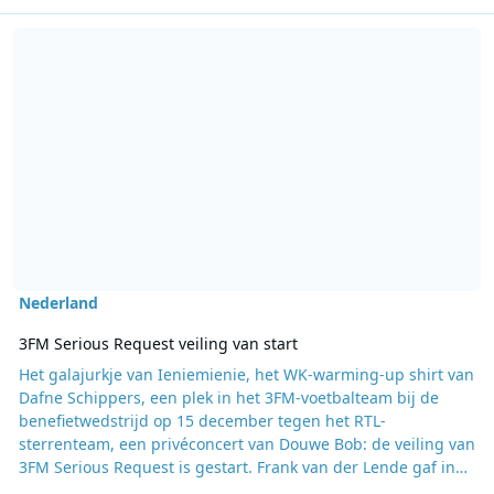
Lees meer over 3FM Serious Request veiling van start
Nederland
3FM Serious Request veiling van start
Het galajurkje van Ieniemienie, het WK-warming-up shirt van
Dafne Schippers, een plek in het 3FM-voetbalteam bij de
benefietwedstrijd op 15 december tegen het RTL-
sterrenteam, een privéconcert van Douwe Bob: de veiling van
3FM Serious Request is gestart. Frank van der Lende gaf in
zijn programma Frank <3 op NPO 3FM het startsein voor de