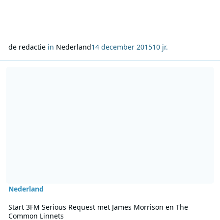
de redactie
in
Nederland
14 december 2015
10 jr.
Lees meer over Start 3FM Serious Request met James Morrison e
Nederland
Start 3FM Serious Request met James Morrison en The
Common Linnets