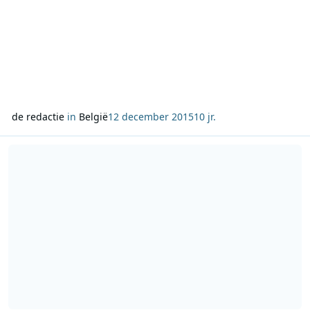
de redactie
in
België
12 december 2015
10 jr.
Lees meer over MNM-dj’s Peter en Karolien steunen vzw’s De Kru