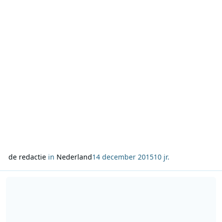
presenteert al een weekendshow bij de zender. “Ja,
spannend wordt het zeker! We kunnen namelij
de redactie
in
Nederland
14 december 2015
10 jr.
Lees meer over Kerstsingle Frank en Vrijdag Show met Nielson, San