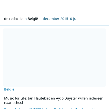
de redactie
in
België
11 december 2015
10 jr.
Lees meer over Music for Life: Jan Hautekiet en Ayco Duyster wille
België
Music for Life: Jan Hautekiet en Ayco Duyster willen iedereen
naar school