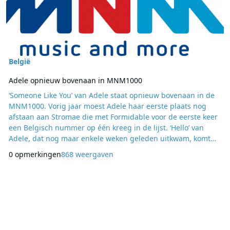
België
Adele opnieuw bovenaan in MNM1000
‘Someone Like You’ van Adele staat opnieuw bovenaan in de
MNM1000. Vorig jaar moest Adele haar eerste plaats nog
afstaan aan Stromae die met Formidable voor de eerste keer
een Belgisch nummer op één kreeg in de lijst. ‘Hello’ van
Adele, dat nog maar enkele weken geleden uitkwam, komt
dit jaar meteen binnen op de vierde plaats in de lijst met de
0 opmerkingen
868 weergaven
duizend beste platen volgens de MNM-luisteraars en is
daarmee ook de hoogste nieuwkomer. ‘Poker Face’ van Lady
Gaga eindigt dit jaar op de tw