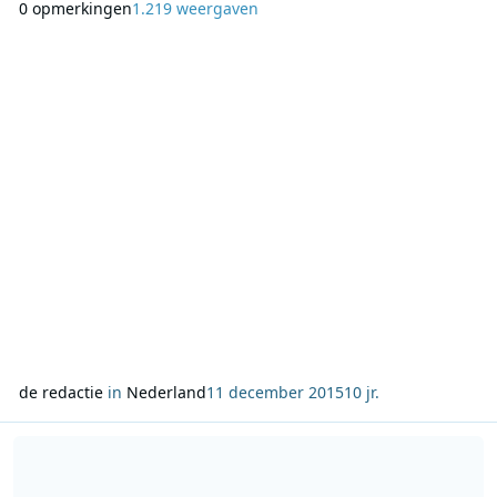
0 opmerkingen
1.219 weergaven
veiling van bijzondere en unieke items, ter beschikking
gesteld door onder meer artiesten en BN-ers. Het aanbod
op de veilingsite van 3FM Serious Request
de redactie
in
Nederland
11 december 2015
10 jr.
Lees meer over Doneren 3FM Serious Request nu ook via Twitter