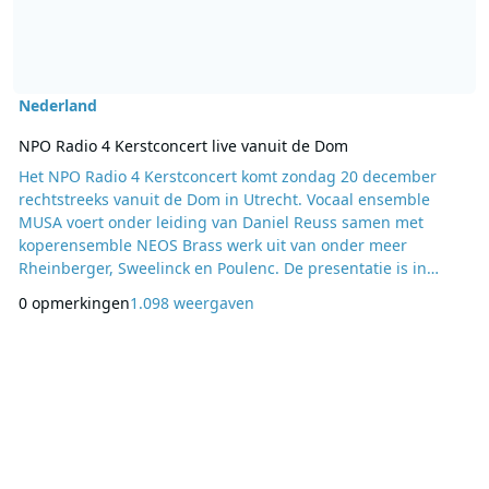
Nederland
NPO Radio 4 Kerstconcert live vanuit de Dom
Het NPO Radio 4 Kerstconcert komt zondag 20 december
rechtstreeks vanuit de Dom in Utrecht. Vocaal ensemble
MUSA voert onder leiding van Daniel Reuss samen met
koperensemble NEOS Brass werk uit van onder meer
Rheinberger, Sweelinck en Poulenc. De presentatie is in
handen van NPO Radio 4-presentator Ab Nieuwdorp. Het
0 opmerkingen
1.098 weergaven
concert is vanaf 20:00 uur te horen via NPO Radio 4 en ook te
zien via de webcast op nporadio4.nl Live Kerstmuziek op
NS-stations Zwolle, Maastricht en Utrecht Als opmaat vo