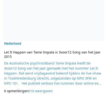
Nederland
Let It Happen van Tame Impala is 3voor12 Song van het Jaar
2015
De Australische psychrockband Tame Impala heeft de
3voor12 Song van het Jaar gemaakt met het nummer Let It
Happen. Dat werd vrijdagavond bekend tijdens de live-show
in TivoliVredenburg Utrecht, uitgezonden op NPO 3FM en
NPO 101. Het publiek verkoos het nummer door online een
top 10 samen te stellen uit een longlist met 250 nummers die
0 opmerkingen
616 weergaven
dit jaar uitkwamen. Ook eigen favorieten die niet op deze lijst
stonden, konden worden opgegeven. Zaterdag worden de
muzikale hoogtepunten van 2015 uitgezonden