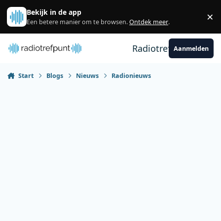
Spring naar bijdragen
Bekijk in de app
×
Sl
Een betere manier om te browsen.
Ontdek meer
.
Radiotrefpunt
Aanmelden
Start
Blogs
Nieuws
Radionieuws