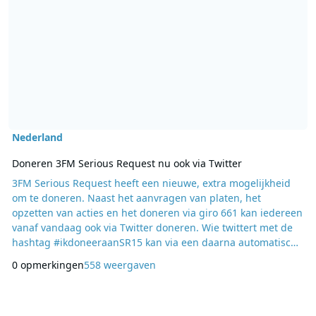
Nederland
Doneren 3FM Serious Request nu ook via Twitter
3FM Serious Request heeft een nieuwe, extra mogelijkheid
om te doneren. Naast het aanvragen van platen, het
opzetten van acties en het doneren via giro 661 kan iedereen
vanaf vandaag ook via Twitter doneren. Wie twittert met de
hashtag #ikdoneeraanSR15 kan via een daarna automatisch
toegestuurde link een donatie doen voor het doel van 3FM
0 opmerkingen
558 weergaven
Serious Request: jongeren in conflictgebieden helpen een
toekomst op te bouwen. NPO 3FM heeft hiermee een
primeur: 3FM Serious Request is de eerste actie in Eu