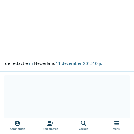
de redactie
in
Nederland
11 december 2015
10 jr.
Lees meer over Coen en Sander luisteraars kiezen Faamnaam 201
Aanmelden
Registreren
Zoeken
Menu