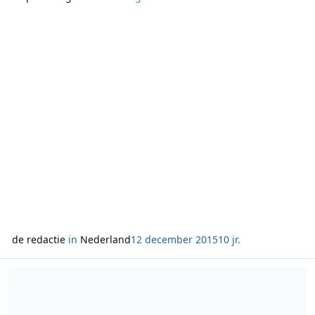
luisteraars van RADIONL. Daarmee wisselde hij van plaats
met André Hazes, die vorig jaar op 1 stond met ‘Bloed, zweet
en tranen’. De derde plek i
de redactie
in
Nederland
12 december 2015
10 jr.
Lees meer over Let It Happen van Tame Impala is 3voor12 Song van