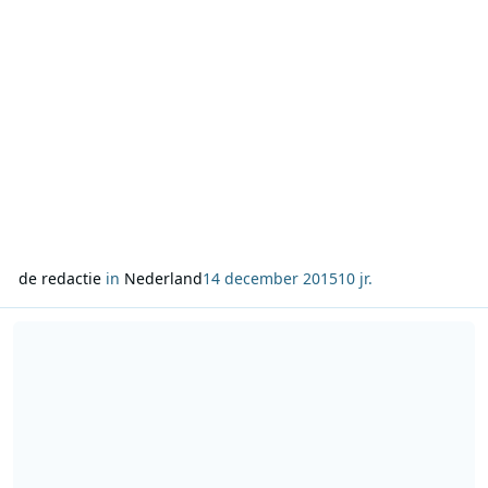
de redactie
in
Nederland
14 december 2015
10 jr.
Lees meer over NPO Radio 4 Kerstconcert live vanuit de Dom