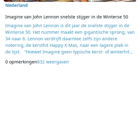
Nederland
Imagine van John Lennon snelste stijger in de Winterse 50
Imagine van John Lennon is dit jaar de snelste stijger in de
Winterse 50. Het nummer maakt een gigantische sprong, van
34 naar 6. Lennon verdrijft daarmee zelfs zijn andere
notering, de kersthit Happy X-Mas, naar een lagere plek in
de lijst. “Hoewel Imagine geen typische kerst- of winterhit
is, hebben dit jaar bijzonder veel mensen op dit liedje
0 opmerkingen
832 weergaven
gestemd voor de Winterse 50”, vertelt Martijn de Lange,
initiatiefnemer van de jaarlijkse hitlijst van ruim 150 lokale
omroepen. “De tekst i