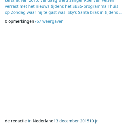
kersthit van 2015. Vandaag werd zanger Roel van Velzen
verrast met het nieuws tijdens het SBS6-programma Thuis
op Zondag waar hij te gast was. Sky’s Santa brak in tijdens de
live-uitzending om de speciale Sky Radio Christmas Award te
0 opmerkingen
767 weergaven
overhandigen, in het bijzijn van presentatoren Kim-Lian van
der Meij en Dirk Zeelenberg. Roel van Velzen: “Wauw! Dit is
echt heel leuk, ik ben helemaal
de redactie
in
Nederland
13 december 2015
10 jr.