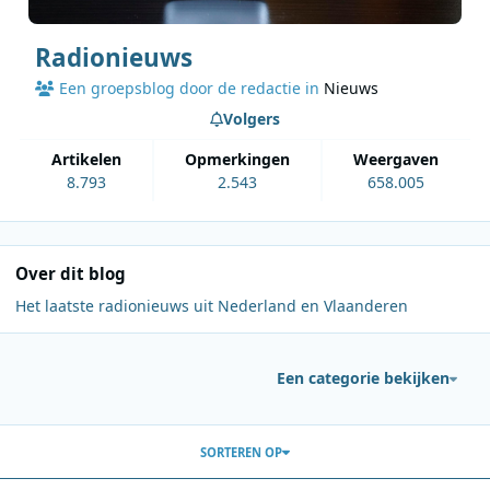
Radionieuws
Een groepsblog door de redactie in
Nieuws
Volgers
artikelen
opmerkingen
weergaven
8.793
2.543
658.005
Over dit blog
Het laatste radionieuws uit Nederland en Vlaanderen
Een categorie bekijken
Berichten in deze blog
SORTEREN OP