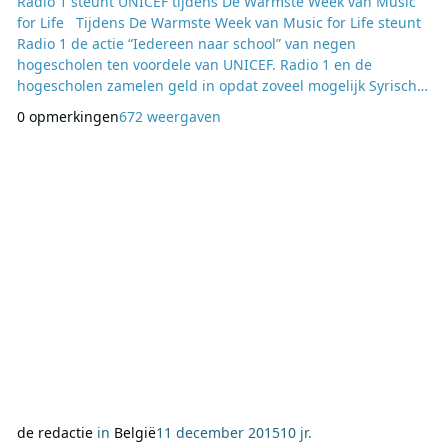
Radio 1 steunt UNICEF tijdens De Warmste Week van Music
for Life Tijdens De Warmste Week van Music for Life steunt
Radio 1 de actie “Iedereen naar school” van negen
hogescholen ten voordele van UNICEF. Radio 1 en de
hogescholen zamelen geld in opdat zoveel mogelijk Syrische
kinderen in de Jordaanse vluchtelingenkampen onderwijs
0 opmerkingen
672 weergaven
zouden krijgen. Negen hogescholen zamelen elk op hun
manier geld in waarmee UNICEF België vervolgens
schoolboxen kan leveren in vluchtelingenkampen. Met de
“schoo
de redactie
in
België
11 december 2015
10 jr.