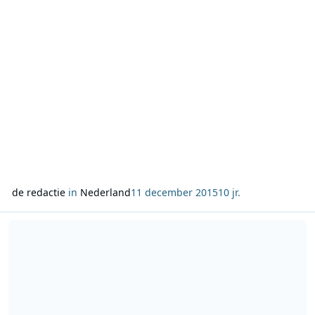
de redactie
in
Nederland
11 december 2015
10 jr.
Lees meer over Hoorspel Magnus naar het boek van Arjan Lubach