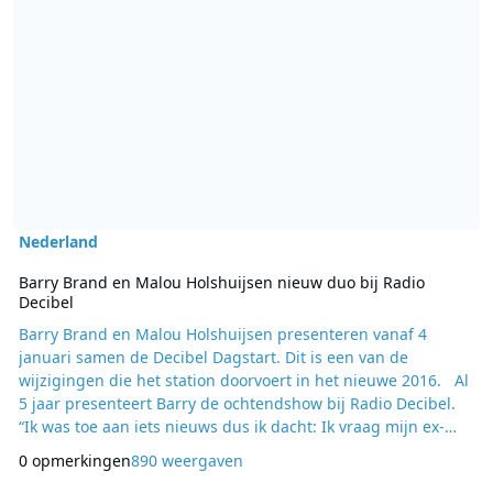
Nederland
Barry Brand en Malou Holshuijsen nieuw duo bij Radio
Decibel
Barry Brand en Malou Holshuijsen presenteren vanaf 4
januari samen de Decibel Dagstart. Dit is een van de
wijzigingen die het station doorvoert in het nieuwe 2016. Al
5 jaar presenteert Barry de ochtendshow bij Radio Decibel.
“Ik was toe aan iets nieuws dus ik dacht: Ik vraag mijn ex-
vriendin Malou erbij! Haha! Dat klinkt natuurlijk best bizar
0 opmerkingen
890 weergaven
maar voor ons is het een hele logische stap.” Malou