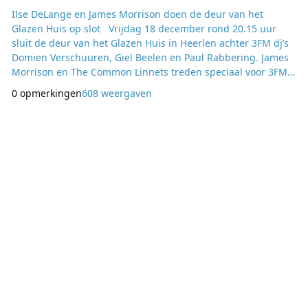
Ilse DeLange en James Morrison doen de deur van het
Glazen Huis op slot Vrijdag 18 december rond 20.15 uur
sluit de deur van het Glazen Huis in Heerlen achter 3FM dj’s
Domien Verschuuren, Giel Beelen en Paul Rabbering. James
Morrison en The Common Linnets treden speciaal voor 3FM
Serious Request samen op voor het publiek op De Bongerd in
0 opmerkingen
608 weergaven
Heerlen. De Britse singer-songwriter doet samen met
zangeres Ilse DeLange de deur van het Glazen Huis op het
Pancratiusplein op slot. Dit nieuws maakte Giel