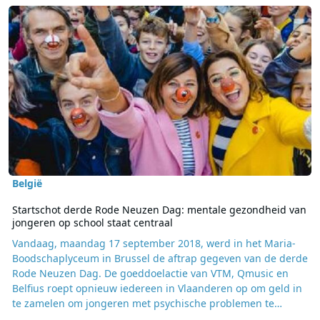
Lees meer over Startschot derde Rode Neuzen Dag: mentale gezond
België
Startschot derde Rode Neuzen Dag: mentale gezondheid van
jongeren op school staat centraal
Vandaag, maandag 17 september 2018, werd in het Maria-
Boodschaplyceum in Brussel de aftrap gegeven van de derde
Rode Neuzen Dag. De goeddoelactie van VTM, Qmusic en
Belfius roept opnieuw iedereen in Vlaanderen op om geld in
te zamelen om jongeren met psychische problemen te
helpen. De derde editie, die plaatsvindt op 30 november