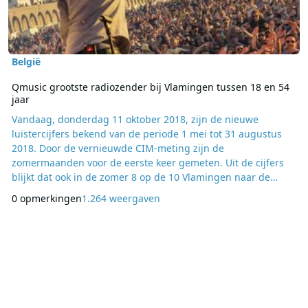
België
Qmusic grootste radiozender bij Vlamingen tussen 18 en 54
jaar
Vandaag, donderdag 11 oktober 2018, zijn de nieuwe
luistercijfers bekend van de periode 1 mei tot 31 augustus
2018. Door de vernieuwde CIM-meting zijn de
zomermaanden voor de eerste keer gemeten. Uit de cijfers
blijkt dat ook in de zomer 8 op de 10 Vlamingen naar de
radio luisteren. Qmusic heeft dankzij sterkhouders als de
0 opmerkingen
1.264 weergaven
Foute Party en het Q-Beach House goed gescoord in de
zomer. De radiozender bevestigt als tweede grootste zender
in Vlaanderen met 12,5% marktaandeel bij het brede publ