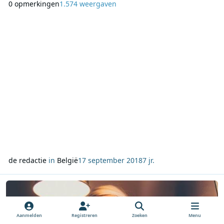
0 opmerkingen
1.574 weergaven
2018, staat dit jaar in het teken van de mentale gezondheid
van jongeren op school. De aftrap werd gegeven in de oude
school van Qmusic-dj én Rode Neuzen Dag-ambassadeur
de redactie
in
België
17 september 2018
7 jr.
Lees meer over Peter Van de Veire en Julie Van den Steen maken d
Aanmelden
Registreren
Zoeken
Menu