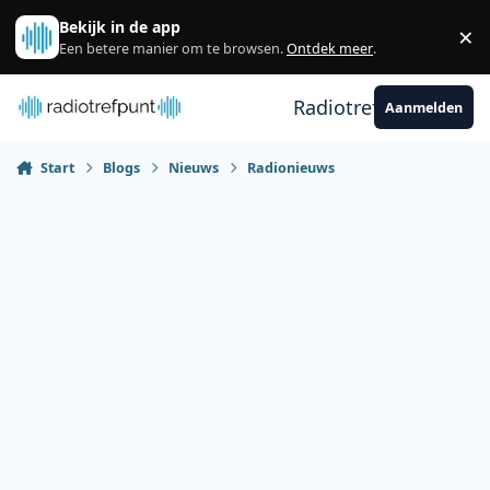
Spring naar bijdragen
Bekijk in de app
×
Sl
Een betere manier om te browsen.
Ontdek meer
.
Radiotrefpunt
Aanmelden
Start
Blogs
Nieuws
Radionieuws