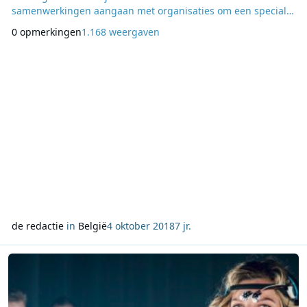
samenwerkingen aangaan met organisaties om een speciale
live-uitzending met publiek op poten te zetten. Dat kost meer
0 opmerkingen
1.168 weergaven
dan een uitzending in de studio en die extra kost delen we
met de betrokken organisatie. Iedereen heeft hier profijt bij:
de organisatie krijgt veel
de redactie
in
België
4 oktober 2018
7 jr.
Lees meer over Joe laat muziek wetenschappelijk testen voor tien