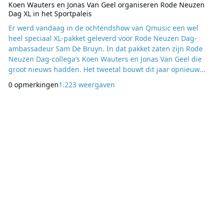
Koen Wauters en Jonas Van Geel organiseren Rode Neuzen
Dag XL in het Sportpaleis
Er werd vandaag in de ochtendshow van Qmusic een wel
heel speciaal XL-pakket geleverd voor Rode Neuzen Dag-
ambassadeur Sam De Bruyn. In dat pakket zaten zijn Rode
Neuzen Dag-collega’s Koen Wauters en Jonas Van Geel die
groot nieuws hadden. Het tweetal bouwt dit jaar opnieuw
een muzikaal feest ten voordele van Rode Neuzen Dag,
0 opmerkingen
1.223 weergaven
alleen gaan ze nu voor een XL-versie op vrijdag 30 november
2018 in het Sportpaleis in Antwerpen. “Koen en ik dachten:
we hebben iets aan te kondigen en we moeten dat op ee