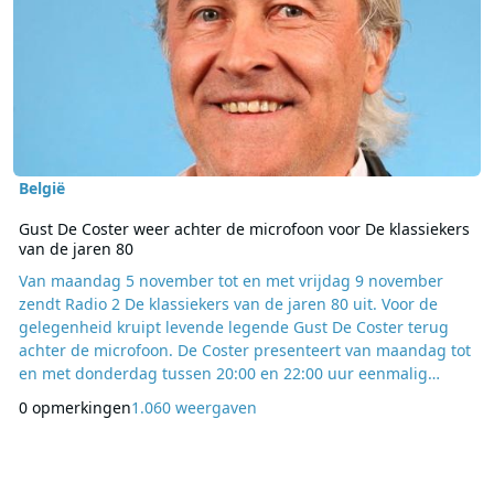
België
Gust De Coster weer achter de microfoon voor De klassiekers
van de jaren 80
Van maandag 5 november tot en met vrijdag 9 november
zendt Radio 2 De klassiekers van de jaren 80 uit. Voor de
gelegenheid kruipt levende legende Gust De Coster terug
achter de microfoon. De Coster presenteert van maandag tot
en met donderdag tussen 20:00 en 22:00 uur eenmalig
Belpop. Hij krijgt heel wat interessante gasten over de vloer,
0 opmerkingen
1.060 weergaven
onder meer The Wolf Banes, Dirk Blanchart en Elisa Waut van
Red Zebra, en zoekt uit hoe het hen nu vergaat. Gust De
Coster ontpopte zich in de jaren 8