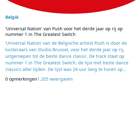
België
'Universal Nation' van Push voor het derde jaar op rij op
nummer 1 in The Greatest Switch
‘Universal Nation’ van de Belgische artiest Push is door de
luisteraars van Studio Brussel, voor het derde jaar op rij,
uitgeroepen tot de beste dance classic. De track staat op
nummer 1 in The Greatest Switch, de lijst met beste dance
classics aller tijden. De lijst was 24 uur lang te horen op
Studio Brussel. Even voor 18 uur vanavond was het de beurt
0 opmerkingen
1.205 weergaven
aan de nummer 1 van de lijst. ‘Universal Nation’ kwam
binnen in The Greatest Switch in 2008, op nummer 32, en
klom de afgelopen jaren ste