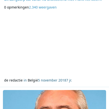
brengen op jongerenzender MNM. Het vak van weerman is
0 opmerkingen
2.340 weergaven
een vak dat evolueert. Zo wil de VRT meer en meer ook het
weer op maat brengen van het publiek, net zoals zij al jaren
doet voor het radionieuws. Daarn
de redactie
in
België
5 november 2018
7 jr.
Lees meer over Gust De Coster weer achter de microfoon voor De k