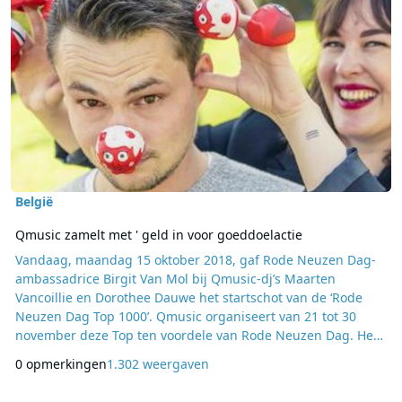
België
Qmusic zamelt met ' geld in voor goeddoelactie
Vandaag, maandag 15 oktober 2018, gaf Rode Neuzen Dag-
ambassadrice Birgit Van Mol bij Qmusic-dj’s Maarten
Vancoillie en Dorothee Dauwe het startschot van de ‘Rode
Neuzen Dag Top 1000’. Qmusic organiseert van 21 tot 30
november deze Top ten voordele van Rode Neuzen Dag. Het
is niet zomaar een top: de lijst bevat 1000 nummers die de
0 opmerkingen
1.302 weergaven
afgelopen jaren het vaakst zijn aangevraagd door de Q-
luisteraars. Alleen ligt de volgorde van de nummers nog niet