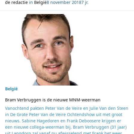
de redactie
in
België
8 november 2018
7 jr.
Lees meer over Bram Verbruggen is de nieuwe MNM-weerman
België
Bram Verbruggen is de nieuwe MNM-weerman
Vanochtend pakten Peter Van de Veire en Julie Van den Steen
in De Grote Peter Van de Veire Ochtendshow uit met groot
nieuws. Sabine Hagedoren en Frank Deboosere krijgen er
een nieuwe collega-weerman bij. Bram Verbruggen (31 jaar)
uit Langdorp zal vanaf nu afwisselend met Frank het weer