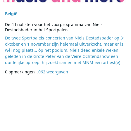
België
De 4 finalisten voor het voorprogramma van Niels
Destadsbader in het Sportpaleis
De twee Sportpaleis-concerten van Niels Destadsbader op 31
oktober en 1 november zijn helemaal uitverkocht, maar er is
wél nog plaats... óp het podium. Niels deed enkele weken
geleden in de Grote Peter Van de Veire Ochtendshow een
duidelijke oproep: hij zoekt samen met MNM een artiest(e) of
band die zijn debuutoptreden met hem wil delen. Een
0 opmerkingen
1.062 weergaven
maand lang kon jong, muzikaal talent zich inschrijven via
mnm.be om het voorprogramma van Niels Destadsbader te
worden. De jury (met onder andere Ni