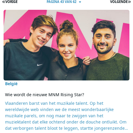
EERSTE PAGINA
L
VORIGE
PAGINA 43 VAN 62
VOLGENDE
Lees meer over Wie wordt de nieuwe MNM Rising Star?
België
Wie wordt de nieuwe MNM Rising Star?
Vlaanderen barst van het muzikale talent. Op het
wereldwijde web vinden we de meest wonderbaarlijke
muzikale parels, om nog maar te zwijgen van het
muziektalent dat elke ochtend onder de douche ontluikt. Om
dat verborgen talent bloot te leggen, startte jongerenzender