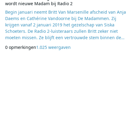
wordt nieuwe Madam bij Radio 2
Begin januari neemt Britt Van Marsenille afscheid van Anja
Daems en Cathérine Vandoorne bij De Madammen. Zij
krijgen vanaf 2 januari 2019 het gezelschap van Siska
Schoeters. De Radio 2-luisteraars zullen Britt zeker niet
moeten missen. Ze blijft een vertrouwde stem binnen de
grootste familie. Samen met een team van Radio 2-collega's
0 opmerkingen
1.025 weergaven
maakt ze deze zomer een nieuw wekelijks programma en
verkent ze nieuwe horizonten voor Radio 2. In 2019 staat er
voor Britt ook nog televisiewerk op het menu