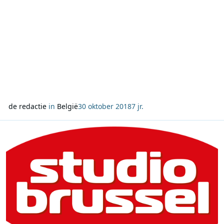
de redactie
in
België
30 oktober 2018
7 jr.
Lees meer over 'Universal Nation' van Push voor het derde jaar op