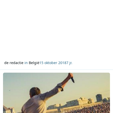
vast. Iedereen kan vanaf vandaag via Qmusic.be biede
de redactie
in
België
15 oktober 2018
7 jr.
Lees meer over Qmusic grootste radiozender bij Vlamingen tussen 