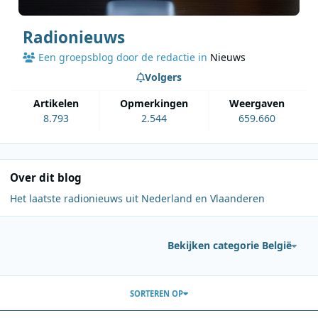
Radionieuws
Een groepsblog door de redactie in
Nieuws
Volgers
artikelen
opmerkingen
weergaven
8.793
2.544
659.660
Over dit blog
Het laatste radionieuws uit Nederland en Vlaanderen
Bekijken categorie België
Berichten in deze blog
SORTEREN OP