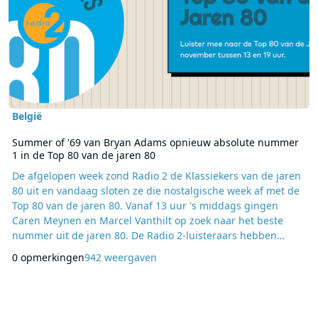
België
Summer of '69 van Bryan Adams opnieuw absolute nummer
1 in de Top 80 van de jaren 80
De afgelopen week zond Radio 2 de Klassiekers van de jaren
80 uit en vandaag sloten ze die nostalgische week af met de
Top 80 van de jaren 80. Vanaf 13 uur 's middags gingen
Caren Meynen en Marcel Vanthilt op zoek naar het beste
nummer uit de jaren 80. De Radio 2-luisteraars hebben
massaal gestemd op hun favorieten en kozen voor 'Summer
0 opmerkingen
942 weergaven
of '69' van Bryan Adams als "winnaar" van de Top 80. Het is al
de tweede keer op rij dat dit nummer helemaal bovenaan de
lijst staat. Queen en Prince ver