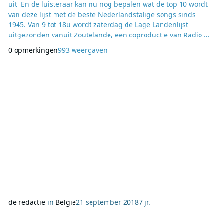
uit. En de luisteraar kan nu nog bepalen wat de top 10 wordt
van deze lijst met de beste Nederlandstalige songs sinds
1945. Van 9 tot 18u wordt zaterdag de Lage Landenlijst
uitgezonden vanuit Zoutelande, een coproductie van Radio 1
met 3 regionale omroepen uit Nederland: Omroep Brabant,
0 opmerkingen
993 weergaven
de Limburgse L1, en Omroep Zeeland. En in de Roma in
Antwerpen vindt die avond een speciale Lage Landensessie
plaats. De tien kanshebbers zijn:
de redactie
in
België
21 september 2018
7 jr.