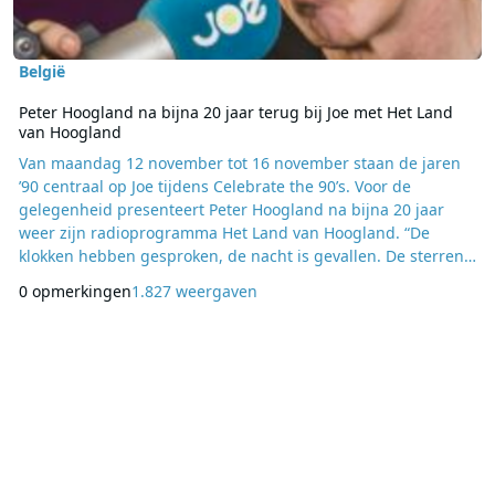
België
Peter Hoogland na bijna 20 jaar terug bij Joe met Het Land
van Hoogland
Van maandag 12 november tot 16 november staan de jaren
’90 centraal op Joe tijdens Celebrate the 90’s. Voor de
gelegenheid presenteert Peter Hoogland na bijna 20 jaar
weer zijn radioprogramma Het Land van Hoogland. “De
klokken hebben gesproken, de nacht is gevallen. De sterren
zijn weg…” Deze iconische intro weergalmt nog steeds in het
0 opmerkingen
1.827 weergaven
achterhoofd van de radioluisteraars die er in de jaren
negentig al bij waren. Peter brengt een geactualiseerde
versie van zijn programma, maar net als 20 jaar gel