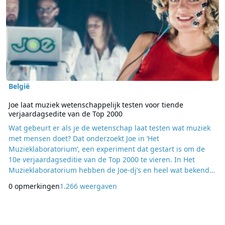
België
Joe laat muziek wetenschappelijk testen voor tiende
verjaardagsedite van de Top 2000
Wat gebeurt er als je de wetenschap laat testen wat muziek
met mensen doet? Dat onderzoekt Joe in ‘Het
Muzieklaboratorium’, een experiment dat gestart is om de
10e verjaardagseditie van de Top 2000 te vieren. In Het
Muzieklaboratorium hebben de Joe-dj’s en heel wat bekende
gezichten naar muziek uit de Top 2000 geluisterd en werd er
0 opmerkingen
1.266 weergaven
via vier parameters gemeten hoe zij dat beleefd hebben. De
Top 2000 is deze week gestart bij Joe en loopt nog tot en met
vrijdag 12 oktober 2018. Iedereen kan de Top