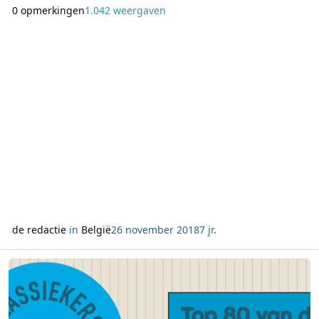
MNM voor het tweede jaar op rij zijn zoektocht naar hét
0 opmerkingen
1.042 weergaven
strafste nieuwe muzikale talent in Vlaanderen. Alle MNM-
luisteraars konden de afgelopen weken muzikaal talent dat
dringend ontdekt moest worden met de radiozender delen
de redactie
in
België
26 november 2018
7 jr.
Lees meer over Summer of '69 van Bryan Adams opnieuw absolute 