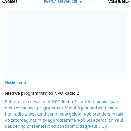
EERSTE PAGINA
L
VORIGE
PAGINA 234 VAN 255
VOLGENDE
Lees meer over Nieuwe programma’s op NPO Radio 2
Nederland
Nieuwe programma’s op NPO Radio 2
Publieke muziekzender NPO Radio 2 start het nieuwe jaar
met zes nieuwe programma’s. Vanaf 3 januari heeft vooral
het Radio 2-weekend een nieuw geluid. Rob Stenders maakt
op zaterdag het middagprogramma ‘Rob Standards’ en Paul
Rabbering presenteert op zondagmiddag ‘Paul!’. Op