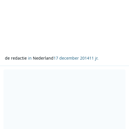
de redactie
in
Nederland
17 december 2014
11 jr.
Lees meer over BNN/NOS verslaat 3FM Serious Request 2014 dagel