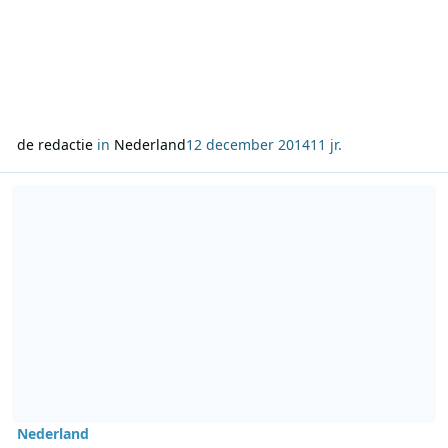
de redactie
in
Nederland
12 december 2014
11 jr.
Lees meer over Jubileumed​itie Song van het Jaar op NPO 3FM
Nederland