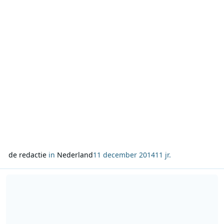
op die directeursstoel te laten plaa
de redactie
in
Nederland
11 december 2014
11 jr.
Lees meer over Giel en zijn muzikale vrienden komen in actie voo