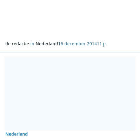
de redactie
in
Nederland
16 december 2014
11 jr.
Lees meer over Sky Radio Christmas Award gaat naar Alain en Dan
Nederland