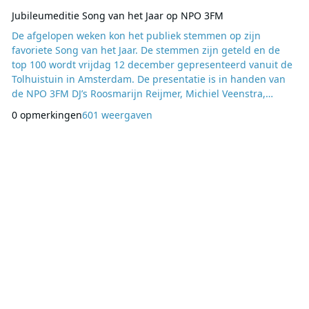
Jubileumed​itie Song van het Jaar op NPO 3FM
De afgelopen weken kon het publiek stemmen op zijn
favoriete Song van het Jaar. De stemmen zijn geteld en de
top 100 wordt vrijdag 12 december gepresenteerd vanuit de
Tolhuistuin in Amsterdam. De presentatie is in handen van
de NPO 3FM DJ’s Roosmarijn Reijmer, Michiel Veenstra,
Sander Lantinga, Domien Verschuuren, Barend van Deelen,
0 opmerkingen
601 weergaven
Timur Perlin en Rob Stenders en is live te volgen van 15:00
tot 01:00 uur op NPO 3FM en NPO 101. Zaterdag 13
december worden de hoogtepunten uitgezonden in een
telev