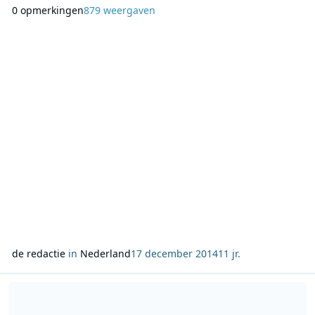
werkdagen komt Frank van ’t Hof in de heel vroege ochtend
0 opmerkingen
879 weergaven
voor het nieuwe programma ‘Vroeg op Frank’ naar de Radio 2
studio. In het nieuwe programma van Rob Stenders
(PowNed) is veel aandacht voor de jubilea van ‘classic al
de redactie
in
Nederland
17 december 2014
11 jr.
Lees meer over NPO Radio 2 redt je kerstdiner