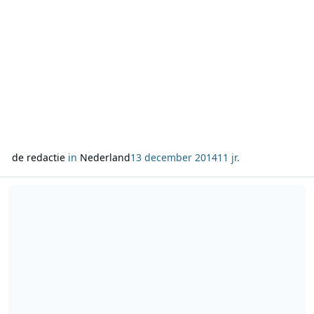
de redactie
in
Nederland
13 december 2014
11 jr.
Lees meer over Peter Heerschop verlengt contract bij Radio 538