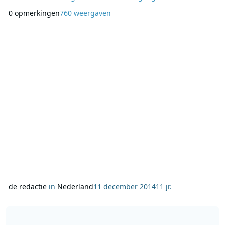
Handsome Poets, Ed Struijlaart en Sunday Sun zorgen voor
0 opmerkingen
760 weergaven
het muzikale dessert. Ken jij iemand die jouw eeuwige dank
verdient? Geef hem of haar dan op via 3fm.nl/dinerxxl. Het
B&W diner XXL vindt plaats op zondag 21 d
de redactie
in
Nederland
11 december 2014
11 jr.
Lees meer over Anouk voor een dag op de stoel van Jacqueline Smi