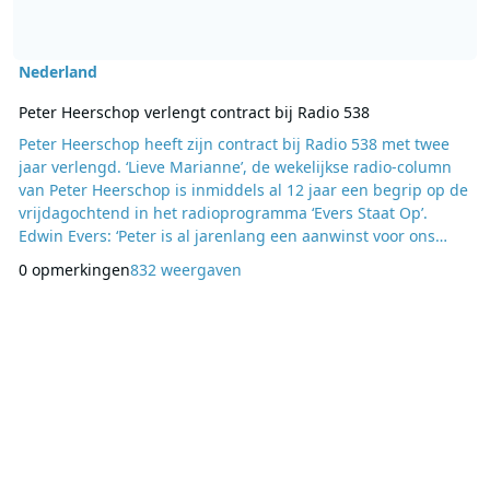
Nederland
Peter Heerschop verlengt contract bij Radio 538
Peter Heerschop heeft zijn contract bij Radio 538 met twee
jaar verlengd. ‘Lieve Marianne’, de wekelijkse radio-column
van Peter Heerschop is inmiddels al 12 jaar een begrip op de
vrijdagochtend in het radioprogramma ‘Evers Staat Op’.
Edwin Evers: ‘Peter is al jarenlang een aanwinst voor ons
radioprogramma, iedere week levert hij een knappe prestatie
0 opmerkingen
832 weergaven
om met een lach en een traan het nieuws van de week te
belichten.’ Peter Heerschop over zijn contractverlenging: “Ik
ben enorm blij dat ik ook