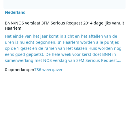
Nederland
BNN/NOS verslaat 3FM Serious Request 2014 dagelijks vanuit
Haarlem
Het einde van het jaar komt in zicht en het aftellen van de
uren is nu echt begonnen. In Haarlem worden alle puntjes
op de ‘i’ gezet en de ramen van Het Glazen Huis worden nog
eens goed gepoetst. De hele week voor kerst doet BNN in
samenwerking met NOS verslag van 3FM Serious Request.
Sophie Hilbrand volgt de 3FM-actie voor het Rode Kruis op de
0 opmerkingen
736 weergaven
voet. Ze ontvangt BN’ers die zich inzetten voor de actie en ze
praat met kenners over de stille ramp die dit jaar centraal
staat: aandacht voor meisjes e