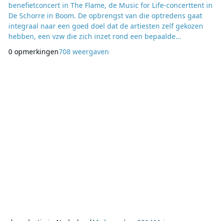
benefietconcert in The Flame, de Music for Life-concerttent in
De Schorre in Boom. De opbrengst van die optredens gaat
integraal naar een goed doel dat de artiesten zelf gekozen
hebben, een vzw die zich inzet rond een bepaalde
problematiek die de artiesten nauw aan het hart ligt. De
0 opmerkingen
708 weergaven
artiesten en de goede doelen waarvoor ze spelen werden
vandaag bekendgemaakt op Studio Brussel. De volledige
lijst: donderdag 18 december: Kaiser Chiefs – Alz