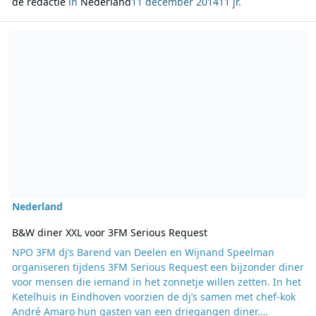
de redactie
in
Nederland
11 december 2014
11 jr.
Lees meer over B&W diner XXL voor 3FM Serious Request
Nederland
B&W diner XXL voor 3FM Serious Request
NPO 3FM dj’s Barend van Deelen en Wijnand Speelman
organiseren tijdens 3FM Serious Request een bijzonder diner
voor mensen die iemand in het zonnetje willen zetten. In het
Ketelhuis in Eindhoven voorzien de dj’s samen met chef-kok
André Amaro hun gasten van een driegangen diner.