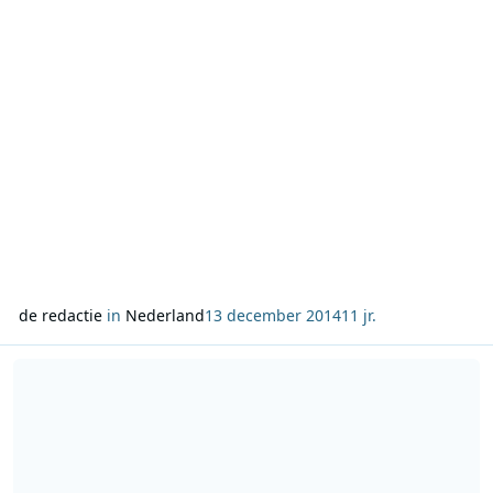
de redactie
in
Nederland
13 december 2014
11 jr.
Lees meer over Telfort genomineerd voor publieksprijs RAB Radio