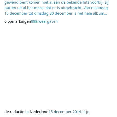
gewend bent komen niet alleen de bekende hits voorbij, zij
putten uit al het moois dat er is uitgebracht. Van maandag
15 december tot dinsdag 30 december is het hele album
basispakket te horen. Dit jaar is de presentatie in handen
0 opmerkingen
899 weergaven
van onder andere Leo Blokhuis, Rob Stenders, Kluun, Jan
Donkers en Fred Siebelink. Website: kxradio.3fm.nl
de redactie
in
Nederland
15 december 2014
11 jr.