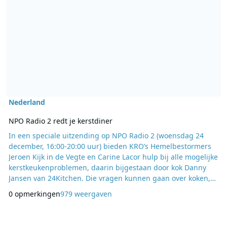
Nederland
NPO Radio 2 redt je kerstdiner
In een speciale uitzending op NPO Radio 2 (woensdag 24
december, 16:00-20:00 uur) bieden KRO’s Hemelbestormers
Jeroen Kijk in de Vegte en Carine Lacor hulp bij alle mogelijke
kerstkeukenproblemen, daarin bijgestaan door kok Danny
Jansen van 24Kitchen. Die vragen kunnen gaan over koken,
wijn, maar ook over etiquette. Want we weten allemaal hoe
0 opmerkingen
979 weergaven
frustrerend kerst soms kan zijn. Maar met onze antwoorden
en tips wordt het, heus waar, de mooiste tijd van het jaar,
aldus Carine en Jeroen. Heb je het p