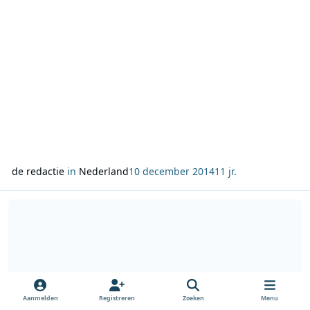
de redactie
in
Nederland
10 december 2014
11 jr.
Lees meer over Freewave Nostalgie nummer 474
Aanmelden
Registreren
Zoeken
Menu