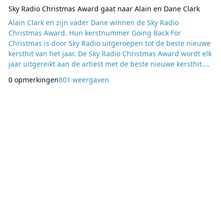
Sky Radio Christmas Award gaat naar Alain en Dane Clark
Alain Clark en zijn vader Dane winnen de Sky Radio
Christmas Award. Hun kerstnummer Going Back For
Christmas is door Sky Radio uitgeroepen tot de beste nieuwe
kersthit van het jaar. De Sky Radio Christmas Award wordt elk
jaar uitgereikt aan de artiest met de beste nieuwe kersthit.
De jury bestaat uit de Music Directors van Sky Radio. Vorig
0 opmerkingen
801 weergaven
jaar ging de award naar de finalisten van The Voice Of
Holland met het nummer Christmas Hearts. Alain Clark: ‘Ik
ben zeer vereerd met deze award. En deze prij