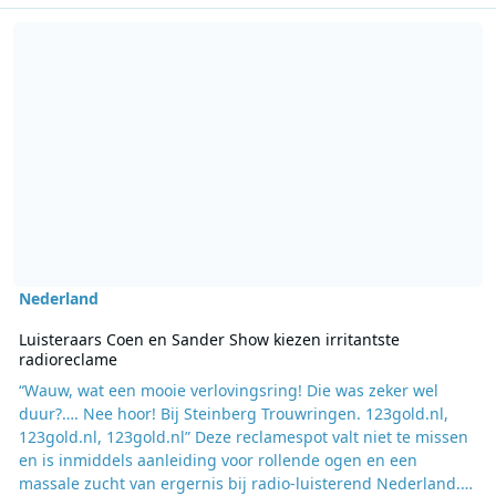
Lees meer over Luisteraars Coen en Sander Show kiezen irritantst
Nederland
Luisteraars Coen en Sander Show kiezen irritantste
radioreclame
“Wauw, wat een mooie verlovingsring! Die was zeker wel
duur?…. Nee hoor! Bij Steinberg Trouwringen. 123gold.nl,
123gold.nl, 123gold.nl” Deze reclamespot valt niet te missen
en is inmiddels aanleiding voor rollende ogen en een
massale zucht van ergernis bij radio-luisterend Nederland.