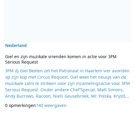
Nederland
Giel en zijn muzikale vrienden komen in actie voor 3FM
Serious Request
3FM dj Giel Beelen zet het Patronaat in Haarlem vier avonden
op zijn kop met Circus Request. Giel weet het neusje van de
muzikale zalm te strikken voor zijn inzamelingsactie voor 3FM
Serious Request. Onder andere Chef’Special, Matt Simons,
Andy Burrows, Racoon, Niels Geusebroek, Mr. Polska, Krystl,
Kraantje Pappie, Mister and Mississippi, Gers Pardoel,
0 opmerkingen
740 weergaven
Douwe Bob, De Jeugd van Tegenwoordig, Sandra van
Nieuwland, Alain Clark en Ali B beklimmen het podium. Ook
cabaretiers, goochelaars en andere bij