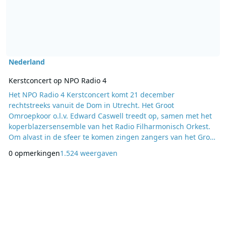
Nederland
Kerstconcert op NPO Radio 4
Het NPO Radio 4 Kerstconcert komt 21 december
rechtstreeks vanuit de Dom in Utrecht. Het Groot
Omroepkoor o.l.v. Edward Caswell treedt op, samen met het
koperblazersensemble van het Radio Filharmonisch Orkest.
Om alvast in de sfeer te komen zingen zangers van het Groot
Omroepkoor op 18 december kerstliederen op station
0 opmerkingen
1.524 weergaven
Utrecht Centraal. Het is voor de eerste keer dat een pianist
de toetsen van de piano in de stationshal bespeelt. Op
zondag 21 december om 20:00 uur schakelt NPO Radio 4
over n