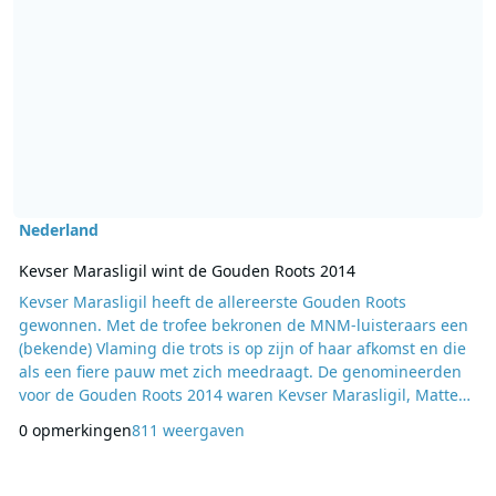
Nederland
Kevser Marasligil wint de Gouden Roots 2014
Kevser Marasligil heeft de allereerste Gouden Roots
gewonnen. Met de trofee bekronen de MNM-luisteraars een
(bekende) Vlaming die trots is op zijn of haar afkomst en die
als een fiere pauw met zich meedraagt. De genomineerden
voor de Gouden Roots 2014 waren Kevser Marasligil, Matteo
Simoni, Slongs Dievanongs, Sarah Mouhamouh en het
0 opmerkingen
811 weergaven
regisseursduo Adil El Arbi en Billal Fallah. “MNM heeft een
ontzettend divers publiek”, legt nethoofd Rino Ver Eecke uit.
“En de meesten vertellen vol trots over