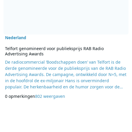
Nederland
Telfort genomineerd voor publieksprijs RAB Radio
Advertising Awards
De radiocommercial ‘Boodschappen doen’ van Telfort is de
derde genomineerde voor de publieksprijs van de RAB Radio
Advertising Awards. De campagne, ontwikkeld door N=5, met
in de hoofdrol de ex-miljonair Hans is onverminderd
populair. De herkenbaarheid en de humor zorgen voor de
hoge waardering door het Nederlands publiek. Amstel 0.0%
0 opmerkingen
802 weergaven
Radler en Fiat 500 Cult zijn de andere genomineerden tot nu
toe. In juni 2015 wordt de winnaar van de publieksprijs
bekendgemaakt. De radiocommercial begint, n