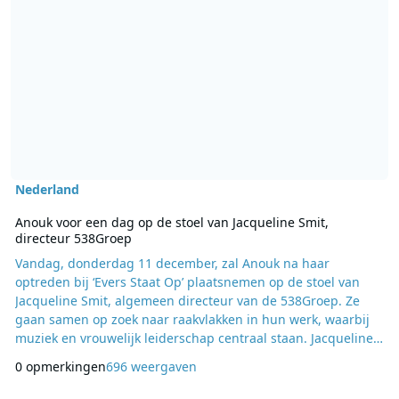
Nederland
Anouk voor een dag op de stoel van Jacqueline Smit,
directeur 538Groep
Vandag, donderdag 11 december, zal Anouk na haar
optreden bij ‘Evers Staat Op’ plaatsnemen op de stoel van
Jacqueline Smit, algemeen directeur van de 538Groep. Ze
gaan samen op zoek naar raakvlakken in hun werk, waarbij
muziek en vrouwelijk leiderschap centraal staan. Jacqueline
Smit: ‘‘Dat doe je goed’, zei Anouk tegen me toen ze begin dit
0 opmerkingen
696 weergaven
jaar bij 538 was en even mijn kamer inliep. Dit leek me een
mooie aanleiding om Anouk eens letterlijk en figuurlijk ècht