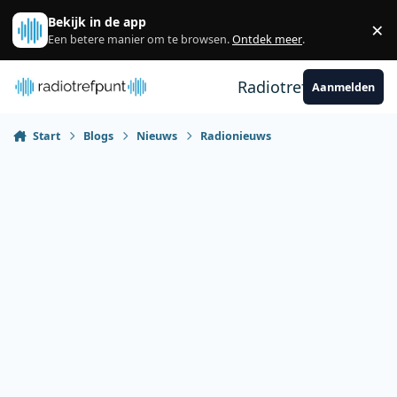
Spring naar bijdragen
Bekijk in de app
×
Sl
Een betere manier om te browsen.
Ontdek meer
.
Radiotrefpunt
Aanmelden
Start
Blogs
Nieuws
Radionieuws