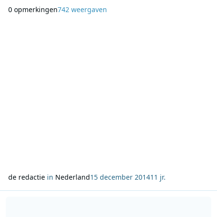
Niet zo gek dus dat 123gold.nl/Steinberg dit jaar door de
0 opmerkingen
742 weergaven
luisteraars van De Coen en Sander Show uitgeroepen is tot
de meest irritante radioreclame van 2014. De tweede plek is
bemachtigd door “Au,au,au,au, er zit ee
de redactie
in
Nederland
15 december 2014
11 jr.
Lees meer over Kevser Marasligil wint de Gouden Roots 2014