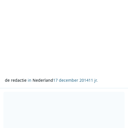
de redactie
in
Nederland
17 december 2014
11 jr.
Lees meer over Kerstconcert op NPO Radio 4